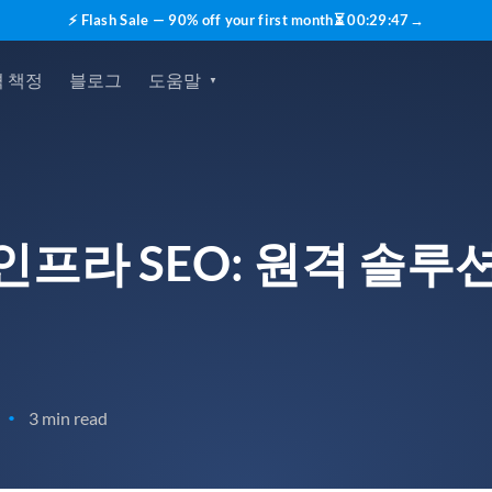
⚡ Flash Sale — 90% off your first month
⏳
00
:
29
:
45
→
 책정
블로그
도움말
인프라 SEO: 원격 솔루
3 min read
•