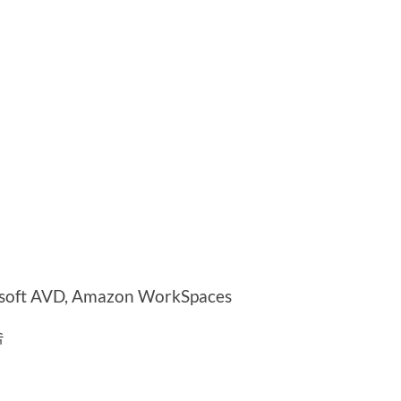
osoft AVD, Amazon WorkSpaces
속