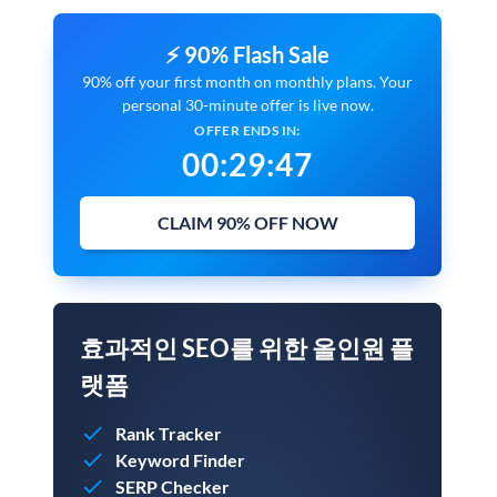
⚡ 90% Flash Sale
90% off your first month on monthly plans. Your
personal 30-minute offer is live now.
OFFER ENDS IN:
00
:
29
:
45
CLAIM 90% OFF NOW
효과적인 SEO를 위한 올인원 플
랫폼
Rank Tracker
Keyword Finder
SERP Checker