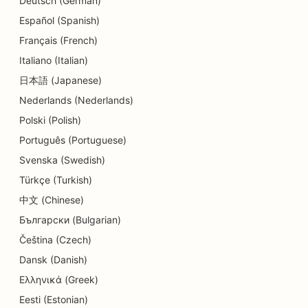
Deutsch (German)
Español (Spanish)
Français (French)
Italiano (Italian)
日本語 (Japanese)
Nederlands (Nederlands)
Polski (Polish)
Português (Portuguese)
Svenska (Swedish)
Türkçe (Turkish)
中文 (Chinese)
Български (Bulgarian)
Čeština (Czech)
Dansk (Danish)
Ελληνικά (Greek)
Eesti (Estonian)