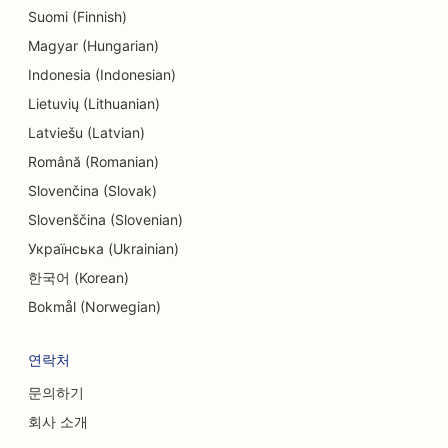
Suomi (Finnish)
Magyar (Hungarian)
Indonesia (Indonesian)
Lietuvių (Lithuanian)
Latviešu (Latvian)
Română (Romanian)
Slovenčina (Slovak)
Slovenščina (Slovenian)
Українська (Ukrainian)
한국어 (Korean)
Bokmål (Norwegian)
연락처
문의하기
회사 소개