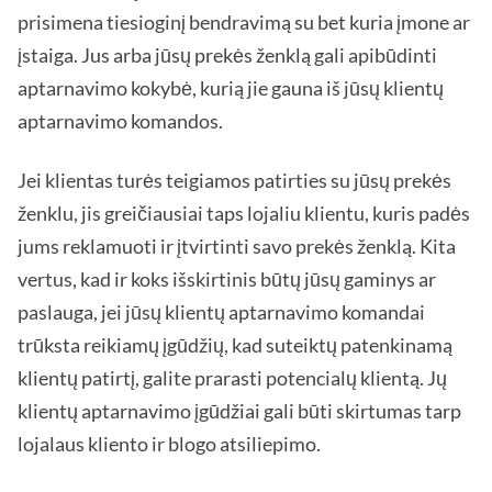
prisimena tiesioginį bendravimą su bet kuria įmone ar
įstaiga. Jus arba jūsų prekės ženklą gali apibūdinti
aptarnavimo kokybė, kurią jie gauna iš jūsų klientų
aptarnavimo komandos.
Jei klientas turės teigiamos patirties su jūsų prekės
ženklu, jis greičiausiai taps lojaliu klientu, kuris padės
jums reklamuoti ir įtvirtinti savo prekės ženklą. Kita
vertus, kad ir koks išskirtinis būtų jūsų gaminys ar
paslauga, jei jūsų klientų aptarnavimo komandai
trūksta reikiamų įgūdžių, kad suteiktų patenkinamą
klientų patirtį, galite prarasti potencialų klientą. Jų
klientų aptarnavimo įgūdžiai gali būti skirtumas tarp
lojalaus kliento ir blogo atsiliepimo.