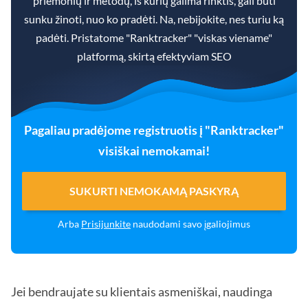
priemonių ir metodų, iš kurių galima rinktis, gali būti
sunku žinoti, nuo ko pradėti. Na, nebijokite, nes turiu ką
padėti. Pristatome "Ranktracker" "viskas viename"
platformą, skirtą efektyviam SEO
Pagaliau pradėjome registruotis į "Ranktracker"
visiškai nemokamai!
SUKURTI NEMOKAMĄ PASKYRĄ
Arba
Prisijunkite
naudodami savo įgaliojimus
Jei bendraujate su klientais asmeniškai, naudinga