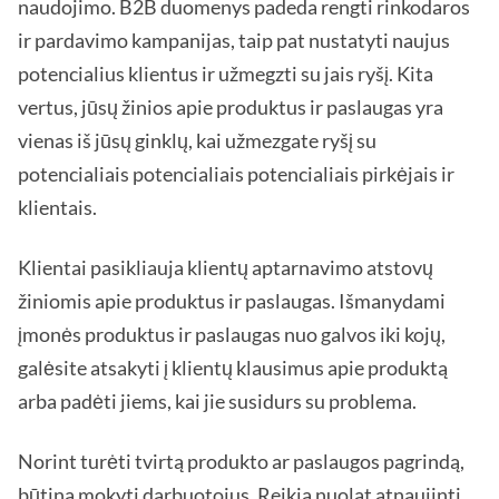
naudojimo. B2B duomenys padeda rengti rinkodaros
ir pardavimo kampanijas, taip pat nustatyti naujus
potencialius klientus ir užmegzti su jais ryšį. Kita
vertus, jūsų žinios apie produktus ir paslaugas yra
vienas iš jūsų ginklų, kai užmezgate ryšį su
potencialiais potencialiais potencialiais pirkėjais ir
klientais.
Klientai pasikliauja klientų aptarnavimo atstovų
žiniomis apie produktus ir paslaugas. Išmanydami
įmonės produktus ir paslaugas nuo galvos iki kojų,
galėsite atsakyti į klientų klausimus apie produktą
arba padėti jiems, kai jie susidurs su problema.
Norint turėti tvirtą produkto ar paslaugos pagrindą,
būtina mokyti darbuotojus. Reikia nuolat atnaujinti