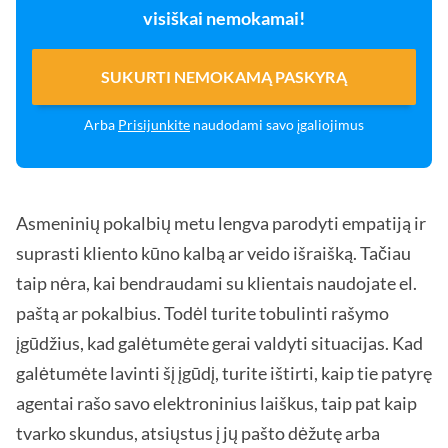
visiškai nemokamai!
SUKURTI NEMOKAMĄ PASKYRĄ
Arba
Prisijunkite
naudodami savo įgaliojimus
Asmeninių pokalbių metu lengva parodyti empatiją ir
suprasti kliento kūno kalbą ar veido išraišką. Tačiau
taip nėra, kai bendraudami su klientais naudojate el.
paštą ar pokalbius. Todėl turite tobulinti rašymo
įgūdžius, kad galėtumėte gerai valdyti situacijas. Kad
galėtumėte lavinti šį įgūdį, turite ištirti, kaip tie patyrę
agentai rašo savo elektroninius laiškus, taip pat kaip
tvarko skundus, atsiųstus į jų pašto dėžutę arba