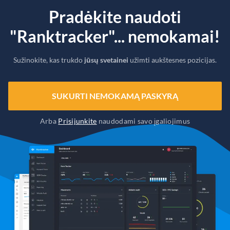
Pradėkite naudoti
"Ranktracker"... nemokamai!
Sužinokite, kas trukdo
jūsų svetainei
užimti aukštesnes pozicijas.
SUKURTI NEMOKAMĄ PASKYRĄ
Arba
Prisijunkite
naudodami savo įgaliojimus