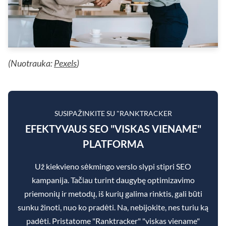
(Nuotrauka:
Pexels
)
SUSIPAŽINKITE SU "RANKTRACKER
EFEKTYVAUS SEO "VISKAS VIENAME"
PLATFORMA
Už kiekvieno sėkmingo verslo slypi stipri SEO
kampanija. Tačiau turint daugybę optimizavimo
priemonių ir metodų, iš kurių galima rinktis, gali būti
sunku žinoti, nuo ko pradėti. Na, nebijokite, nes turiu ką
padėti. Pristatome "Ranktracker" "viskas viename"