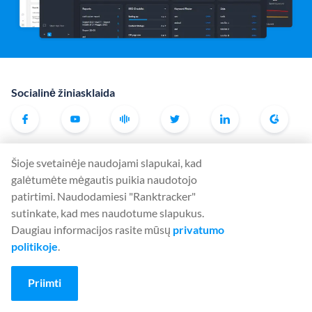
Socialinė žiniasklaida
Įrankiai
Šioje svetainėje naudojami slapukai, kad
Rank Tracker
galėtumėte mėgautis puikia naudotojo
patirtimi. Naudodamiesi "Ranktracker"
Keyword Finder
sutinkate, kad mes naudotume slapukus.
SERP Checker
Daugiau informacijos rasite mūsų
privatumo
Web Audit
politikoje
.
Backlink Checker
Priimti
Backlink Monitor