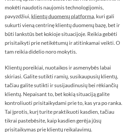
mokėti naudotis naujomis technologijomis,
pavyzdžiui,
klientų duomenų platforma,
kuri gali
sukurti vieną centrinę klientų duomenų bazę, bet ir
būti lankstūs bet kokioje situacijoje. Reikia gebėti
prisitaikyti prie netikėtumų ir atitinkamai veikti. O
tam reikia didelio noro mokytis.
Klientų poreikiai, nuotaikos ir asmenybės labai
skiriasi. Galite sutikti ramių, susikaupusių klientų,
tačiau galite sutikti ir susijaudinusių bei rėkiančių
klientų. Nepaisant to, bet kokią situaciją galite
kontroliuoti prisitaikydami prie to, kas yra po ranka.
Tai įprotis, kurį turite praktikuoti kasdien, tačiau
tikrai pastebėsite, kaip kasdien gerėja jūsų
prisitaikymas prie klientų reikalavimų.