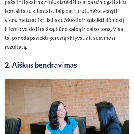
pašalinti skaitmeninius trukdžius arba užmegzti akių
kontaktą su klientais. Taip pat turėtumėte vengti
vienu metu atlikti kelias užduotis ir sutelkti dėmesį į
kliento veido išraišką, kūno kalbą ir balso toną. Visa
tai padeda pasiekti geresnį aktyvaus klausymosi
rezultatą.
2. Aiškus bendravimas