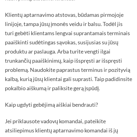
Klientų aptarnavimo atstovas, būdamas pirmojoje
linijoje, tampa jūsų įmonės veidu ir balsu. Todėl jis
turi gebėti klientams lengvai suprantamais terminais
paaiškinti sudėtingas sąvokas, susijusias su jūsų
produktu ar paslauga. Arba turite vengti ilgai
trunkančių paaiškinimų, kaip išspręsti ar išspręsti
problemą. Naudokite paprastus terminus ir pozityvią
kalbą, kurią jūsų klientai gali suprasti. Taip padidinsite
pokalbio aiškumą ir paliksite gerą įspūdį.
Kaip ugdyti gebėjimą aiškiai bendrauti?
Jei priklausote vadovų komandai, pateikite
atsiliepimus klientų aptarnavimo komandai iš jų