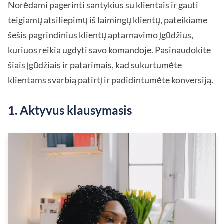
Norėdami pagerinti santykius su klientais ir
gauti
teigiamų atsiliepimų iš laimingų klientų
, pateikiame
šešis pagrindinius klientų aptarnavimo įgūdžius,
kuriuos reikia ugdyti savo komandoje. Pasinaudokite
šiais įgūdžiais ir patarimais, kad sukurtumėte
klientams svarbią patirtį ir padidintumėte konversiją.
1. Aktyvus klausymasis