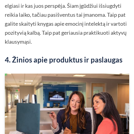
elgiasi ir kas juos perspėja. Šiam įgūdžiui išsiugdyti
reikia laiko, tačiau pasišventus tai įmanoma. Taip pat
galite skaityti knygas apie emocinį intelektą ir vartoti
pozityvią kalbą. Taip pat geriausia praktikuoti aktyvų
klausymąsi.
4. Žinios apie produktus ir paslaugas