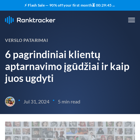
⚡ Flash Sale — 90% off your first month
⏳
00
:
29
:
43
→
VERSLO PATARIMAI
6 pagrindiniai klientų
aptarnavimo įgūdžiai ir kaip
juos ugdyti
•
•
Jul 31, 2024
5 min read