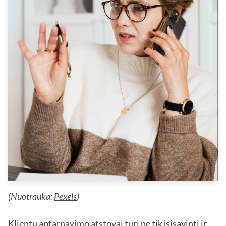
(Nuotrauka:
Pexels
)
Klientų aptarnavimo atstovai turi ne tik įsisavinti ir