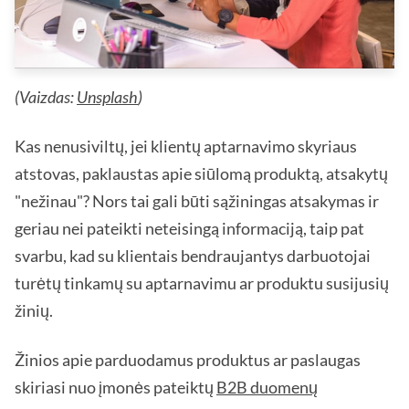
(Vaizdas:
Unsplash
)
Kas nenusiviltų, jei klientų aptarnavimo skyriaus
atstovas, paklaustas apie siūlomą produktą, atsakytų
"nežinau"? Nors tai gali būti sąžiningas atsakymas ir
geriau nei pateikti neteisingą informaciją, taip pat
svarbu, kad su klientais bendraujantys darbuotojai
turėtų tinkamų su aptarnavimu ar produktu susijusių
žinių.
Žinios apie parduodamus produktus ar paslaugas
skiriasi nuo įmonės pateiktų
B2B duomenų