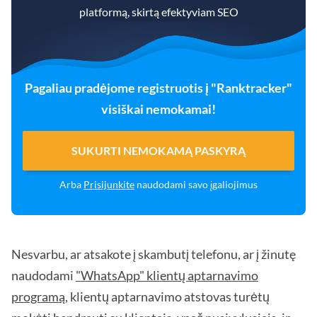
platformą, skirtą efektyviam SEO
Pagaliau pradėjome registruotis į "Ranktracker"
visiškai nemokamai!
SUKURTI NEMOKAMĄ PASKYRĄ
Arba
Prisijunkite
naudodami savo įgaliojimus
Nesvarbu, ar atsakote į skambutį telefonu, ar į žinutę
naudodami
"WhatsApp" klientų aptarnavimo
programą
, klientų aptarnavimo atstovas turėtų