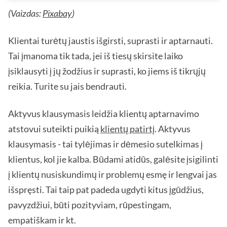
(Vaizdas:
Pixabay
)
Klientai turėtų jaustis išgirsti, suprasti ir aptarnauti.
Tai įmanoma tik tada, jei iš tiesų skirsite laiko
įsiklausyti į jų žodžius ir suprasti, ko jiems iš tikrųjų
reikia. Turite su jais bendrauti.
Aktyvus klausymasis leidžia klientų aptarnavimo
atstovui suteikti puikią
klientų patirtį
. Aktyvus
klausymasis - tai tylėjimas ir dėmesio sutelkimas į
klientus, kol jie kalba. Būdami atidūs, galėsite įsigilinti
į klientų nusiskundimų ir problemų esmę ir lengvai jas
išspręsti. Tai taip pat padeda ugdyti kitus įgūdžius,
pavyzdžiui, būti pozityviam, rūpestingam,
empatiškam ir kt.