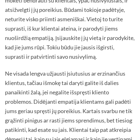
mokėti bendrauti su klientais, ypač nusivylusiais, ir
atsižvelgti į jų poreikius. Būdami tokioje padėtyje,
neturite visko priimti asmeniškai. Vietoj to turite
suprasti, iš kur klientai ateina, ir parodyti jiems
nuoširdžią empatiją. Įsijauskite į jų vietą ir parodykite,
kad jie jums rūpi. Tokiu būdu jie jausis išgirsti,
suprasti ir patvirtinti savo nusivylimą.
Ne visada lengva užjausti įsiutusius ar erzinančius
klientus, tačiau išmokę tai daryti galite iš dalies
panaikinti žalą, jei negalite išspręsti kliento
problemos. Didėjanti empatija klientams gali padėti
jums geriau spręsti jų poreikius. Kartais svarbu ne tik
grąžinti pinigus ar rasti jiems sprendimus, bet tiesiog
patikinti, kad esate su jais. Klientai taip pat atkreipia
dėmesį į tai, kaip su jais elgiamasi ir kaip jie vertinami.