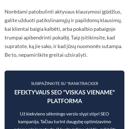
Norėdami patobulinti aktyvaus klausymosi įgūdžius,
galite užduoti patikslinamųjų ir papildomų klausimų,
kai klientai baigia kalbėti, arba pokalbio pabaigoje
trumpai apibendrinti pokalbį. Taip įsitikinsite, kad
supratote, ką jie sako, ir kad jūsų nuomonės sutampa.
Be to, nepamirškite greitai užsirašyti.
SUSIPAŽINKITE SU "RANKTRACKER
EFEKTYVAUS SEO "VISKAS VIENAME"
PLATFORMA
Už kiekvieno sėkmingo verslo slypi stipri SEO
kampanija. Tačiau turint daugybę optimizavimo