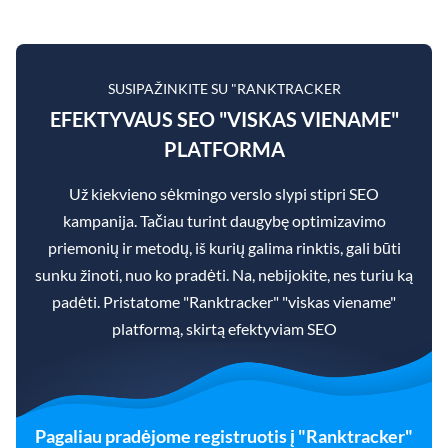
SUSIPAŽINKITE SU "RANKTRACKER
EFEKTYVAUS SEO "VISKAS VIENAME"
PLATFORMA
Už kiekvieno sėkmingo verslo slypi stipri SEO
kampanija. Tačiau turint daugybę optimizavimo
priemonių ir metodų, iš kurių galima rinktis, gali būti
sunku žinoti, nuo ko pradėti. Na, nebijokite, nes turiu ką
padėti. Pristatome "Ranktracker" "viskas viename"
platformą, skirtą efektyviam SEO
Pagaliau pradėjome registruotis į "Ranktracker"