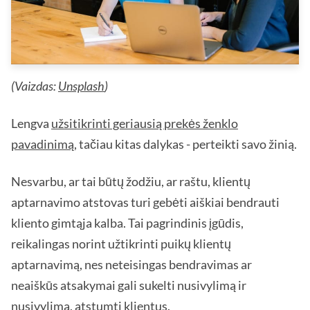
(Vaizdas:
Unsplash
)
Lengva
užsitikrinti geriausią prekės ženklo
pavadinimą
, tačiau kitas dalykas - perteikti savo žinią.
Nesvarbu, ar tai būtų žodžiu, ar raštu, klientų
aptarnavimo atstovas turi gebėti aiškiai bendrauti
kliento gimtąja kalba. Tai pagrindinis įgūdis,
reikalingas norint užtikrinti puikų klientų
aptarnavimą, nes neteisingas bendravimas ar
neaiškūs atsakymai gali sukelti nusivylimą ir
nusivylimą, atstumti klientus.