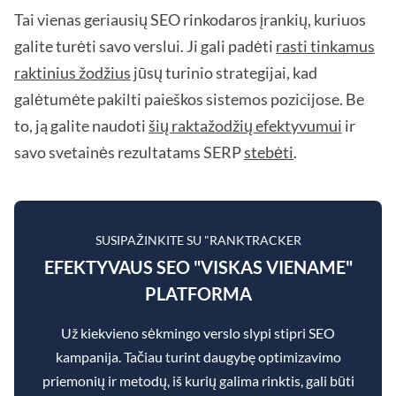
Tai vienas geriausių SEO rinkodaros įrankių, kuriuos
galite turėti savo verslui. Ji gali padėti
rasti tinkamus
raktinius žodžius
jūsų turinio strategijai, kad
galėtumėte pakilti paieškos sistemos pozicijose. Be
to, ją galite naudoti
šių raktažodžių efektyvumui
ir
savo svetainės rezultatams SERP
stebėti
.
SUSIPAŽINKITE SU "RANKTRACKER
EFEKTYVAUS SEO "VISKAS VIENAME"
PLATFORMA
Už kiekvieno sėkmingo verslo slypi stipri SEO
kampanija. Tačiau turint daugybę optimizavimo
priemonių ir metodų, iš kurių galima rinktis, gali būti