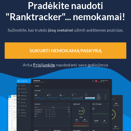
Pradėkite naudoti
"Ranktracker"... nemokamai!
Sužinokite, kas trukdo
jūsų svetainei
užimti aukštesnes pozicijas.
SUKURTI NEMOKAMĄ PASKYRĄ
Arba
Prisijunkite
naudodami savo įgaliojimus