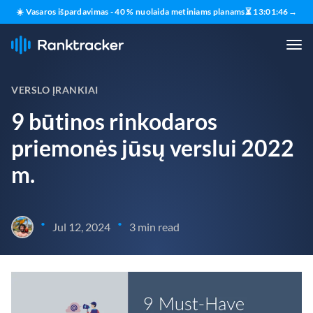
☀️ Vasaros išpardavimas - 40 % nuolaida metiniams planams
⏳
13
:
01
:
45
→
VERSLO ĮRANKIAI
9 būtinos rinkodaros
priemonės jūsų verslui 2022
m.
•
•
Jul 12, 2024
3 min read