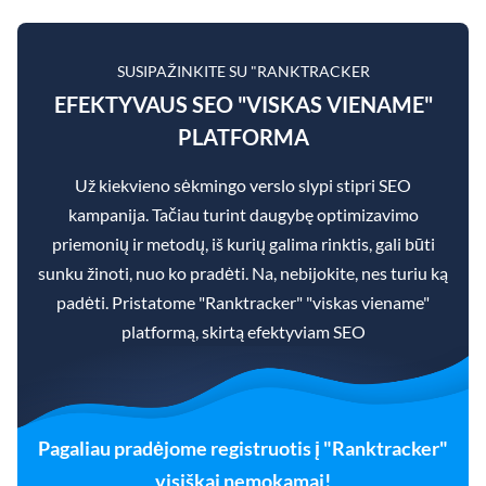
SUSIPAŽINKITE SU "RANKTRACKER
EFEKTYVAUS SEO "VISKAS VIENAME"
PLATFORMA
Už kiekvieno sėkmingo verslo slypi stipri SEO
kampanija. Tačiau turint daugybę optimizavimo
priemonių ir metodų, iš kurių galima rinktis, gali būti
sunku žinoti, nuo ko pradėti. Na, nebijokite, nes turiu ką
padėti. Pristatome "Ranktracker" "viskas viename"
platformą, skirtą efektyviam SEO
Pagaliau pradėjome registruotis į "Ranktracker"
visiškai nemokamai!