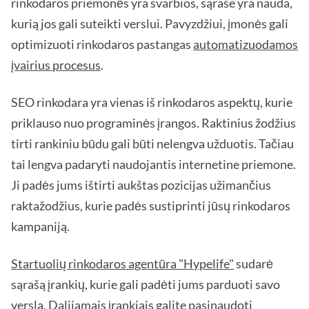
rinkodaros priemonės yra svarbios, sąraše yra nauda,
kurią jos gali suteikti verslui. Pavyzdžiui, įmonės gali
optimizuoti rinkodaros pastangas
automatizuodamos
įvairius procesus
.
SEO rinkodara yra vienas iš rinkodaros aspektų, kurie
priklauso nuo programinės įrangos. Raktinius žodžius
tirti rankiniu būdu gali būti nelengva užduotis. Tačiau
tai lengva padaryti naudojantis internetine priemone.
Ji padės jums ištirti aukštas pozicijas užimančius
raktažodžius, kurie padės sustiprinti jūsų rinkodaros
kampaniją.
Startuolių rinkodaros agentūra "Hypelife"
sudarė
sąrašą įrankių, kurie gali padėti jums parduoti savo
verslą. Dalijamais įrankiais galite pasinaudoti