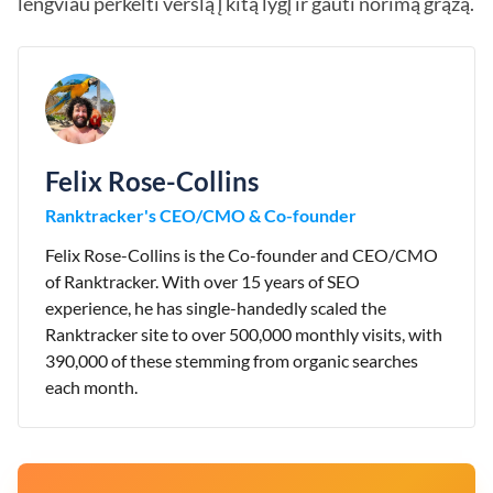
lengviau perkelti verslą į kitą lygį ir gauti norimą grąžą.
Felix Rose-Collins
Ranktracker's CEO/CMO & Co-founder
Felix Rose-Collins is the Co-founder and CEO/CMO
of Ranktracker. With over 15 years of SEO
experience, he has single-handedly scaled the
Ranktracker site to over 500,000 monthly visits, with
390,000 of these stemming from organic searches
each month.