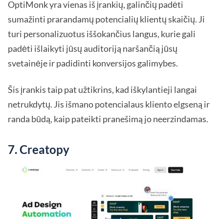
OptiMonk yra vienas iš įrankių, galinčių padėti
sumažinti prarandamų potencialių klientų skaičių. Ji
turi personalizuotus iššokančius langus, kurie gali
padėti išlaikyti jūsų auditoriją naršančią jūsų
svetainėje ir padidinti konversijos galimybes.
Šis įrankis taip pat užtikrins, kad iškylantieji langai
netrukdytų. Jis išmano potencialaus kliento elgseną ir
randa būdą, kaip pateikti pranešimą jo neerzindamas.
7. Creatopy