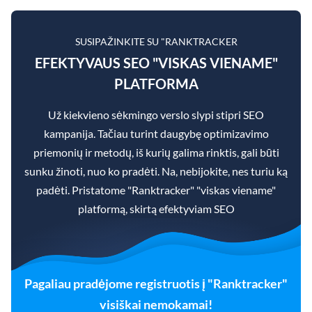
SUSIPAŽINKITE SU "RANKTRACKER
EFEKTYVAUS SEO "VISKAS VIENAME"
PLATFORMA
Už kiekvieno sėkmingo verslo slypi stipri SEO
kampanija. Tačiau turint daugybę optimizavimo
priemonių ir metodų, iš kurių galima rinktis, gali būti
sunku žinoti, nuo ko pradėti. Na, nebijokite, nes turiu ką
padėti. Pristatome "Ranktracker" "viskas viename"
platformą, skirtą efektyviam SEO
Pagaliau pradėjome registruotis į "Ranktracker"
visiškai nemokamai!