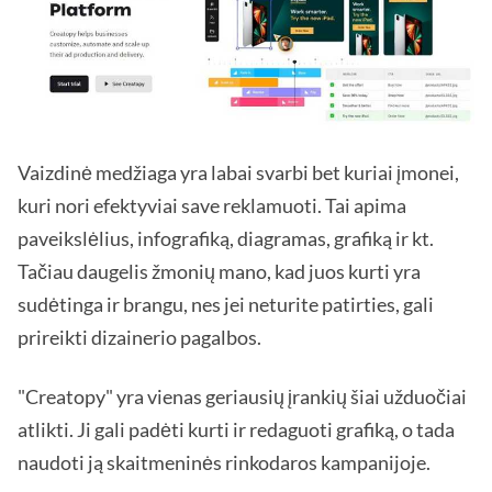
Vaizdinė medžiaga yra labai svarbi bet kuriai įmonei,
kuri nori efektyviai save reklamuoti. Tai apima
paveikslėlius, infografiką, diagramas, grafiką ir kt.
Tačiau daugelis žmonių mano, kad juos kurti yra
sudėtinga ir brangu, nes jei neturite patirties, gali
prireikti dizainerio pagalbos.
"Creatopy" yra vienas geriausių įrankių šiai užduočiai
atlikti. Ji gali padėti kurti ir redaguoti grafiką, o tada
naudoti ją skaitmeninės rinkodaros kampanijoje.