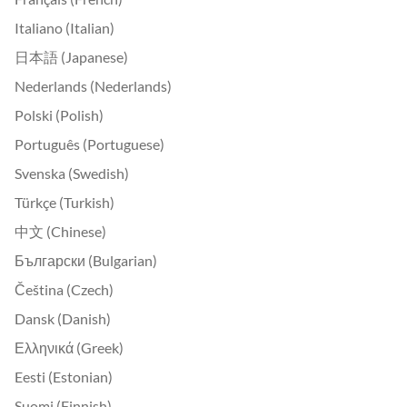
Italiano (Italian)
日本語 (Japanese)
Nederlands (Nederlands)
Polski (Polish)
Português (Portuguese)
Svenska (Swedish)
Türkçe (Turkish)
中文 (Chinese)
Български (Bulgarian)
Čeština (Czech)
Dansk (Danish)
Ελληνικά (Greek)
Eesti (Estonian)
Suomi (Finnish)