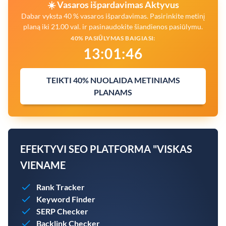
☀️ Vasaros išpardavimas Aktyvus
Dabar vyksta 40 % vasaros išpardavimas. Pasirinkite metinį
planą iki 21.00 val. ir pasinaudokite šiandienos pasiūlymu.
40% PASIŪLYMAS BAIGIASI:
13
:
01
:
45
TEIKTI 40% NUOLAIDA METINIAMS
PLANAMS
EFEKTYVI SEO PLATFORMA "VISKAS
VIENAME
Rank Tracker
Keyword Finder
SERP Checker
Backlink Checker