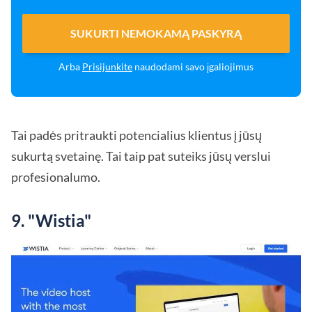
SUKURTI NEMOKAMĄ PASKYRĄ
Arba
Prisijunkite
naudodami savo įgaliojimus
Tai padės pritraukti potencialius klientus į jūsų
sukurtą svetainę. Tai taip pat suteiks jūsų verslui
profesionalumo.
9. "Wistia"