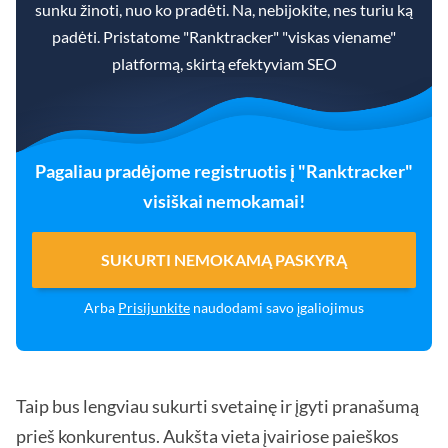
sunku žinoti, nuo ko pradėti. Na, nebijokite, nes turiu ką
padėti. Pristatome "Ranktracker" "viskas viename"
platformą, skirtą efektyviam SEO
Pagaliau pradėjome registruotis į "Ranktracker"
visiškai nemokamai!
SUKURTI NEMOKAMĄ PASKYRĄ
Arba
Prisijunkite
naudodami savo įgaliojimus
Taip bus lengviau sukurti svetainę ir įgyti pranašumą
prieš konkurentus. Aukšta vieta įvairiose paieškos