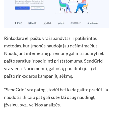
Rinkodara el. paštu yra išbandytas ir patikrintas
metodas, kurį įmonės naudoja jau dešimtmečius.
Naudojant internetinę priemonę galima sudaryti el.
pašto sąrašus ir padidinti pristatomumą. SendGrid
yra viena iš priemonių, galinčių padidinti jūsų el.
pašto rinkodaros kampanijų sėkmę.
"SendGrid" yra patogi, todėl bet kada galite pradėti ja
naudotis. Ji taip pat gali suteikti daug naudingų
įžvalgų, pvz., veiklos analizės.