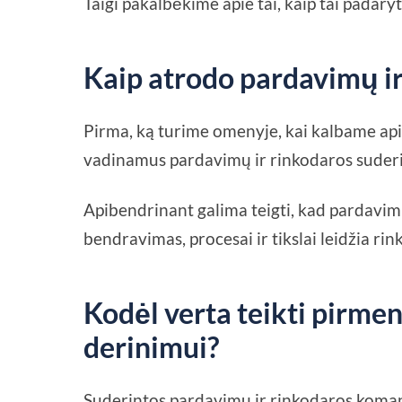
Taigi pakalbėkime apie tai, kaip tai padaryt
Kaip atrodo pardavimų i
Pirma, ką turime omenyje, kai kalbame api
vadinamus pardavimų ir rinkodaros suder
Apibendrinant galima teigti, kad pardavimų
bendravimas, procesai ir tikslai leidžia r
Kodėl verta teikti pirme
derinimui?
Suderintos pardavimų ir rinkodaros komand