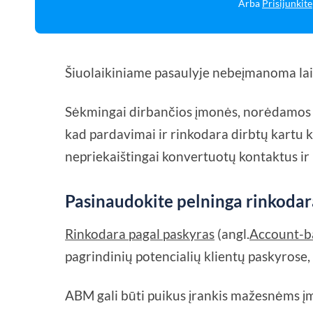
Arba
Prisijunkite
Šiuolaikiniame pasaulyje nebeįmanoma laiky
Sėkmingai dirbančios įmonės, norėdamos užti
kad pardavimai ir rinkodara dirbtų kartu 
nepriekaištingai konvertuotų kontaktus ir po
Pasinaudokite pelninga rinkodar
Rinkodara pagal paskyras
(angl.
Account-b
pagrindinių potencialių klientų paskyrose,
ABM gali būti puikus įrankis mažesnėms įmo