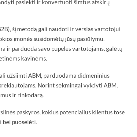
bandyti pasiekti ir konvertuoti šimtus atskirų
2B), šį metodą gali naudoti ir verslas vartotojui
 kokios įmonės susidomėtų jūsų pasiūlymu.
na ir parduoda savo pupeles vartotojams, galėtų
vietinėms kavinėms.
ali užsiimti ABM, parduodama didmeninius
prekiautojams. Norint sėkmingai vykdyti ABM,
imus ir rinkodarą.
kslinės paskyros, kokius potencialius klientus tose
i bei puoselėti.