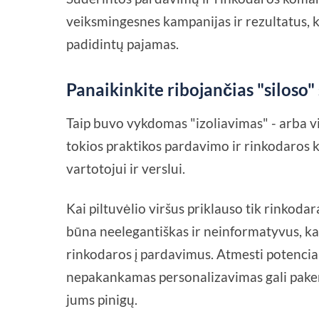
veiksmingesnes kampanijas ir rezultatus, 
padidintų pajamas.
Panaikinkite ribojančias "siloso"
Taip buvo vykdomas "izoliavimas" - arba vi
tokios praktikos pardavimo ir rinkodaros 
vartotojui ir verslui.
Kai piltuvėlio viršus priklauso tik rinkoda
būna neelegantiškas ir neinformatyvus, kai
rinkodaros į pardavimus. Atmesti potencial
nepakankamas personalizavimas gali paken
jums pinigų.