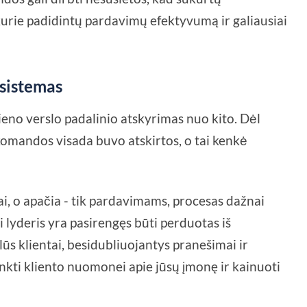
kurie padidintų pardavimų efektyvumą ir galiausiai
 sistemas
eno verslo padalinio atskyrimas nuo kito. Dėl
komandos visada buvo atskirtos, o tai kenkė
rai, o apačia - tik pardavimams, procesas dažnai
 lyderis yra pasirengęs būti perduotas iš
ūs klientai, besidubliuojantys pranešimai ir
kti kliento nuomonei apie jūsų įmonę ir kainuoti