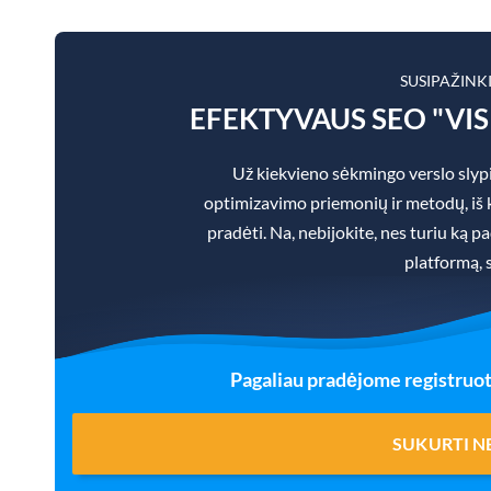
SUSIPAŽINK
EFEKTYVAUS SEO "VI
Už kiekvieno sėkmingo verslo slypi
optimizavimo priemonių ir metodų, iš ku
pradėti. Na, nebijokite, nes turiu ką 
platformą, 
Pagaliau pradėjome registruot
SUKURTI 