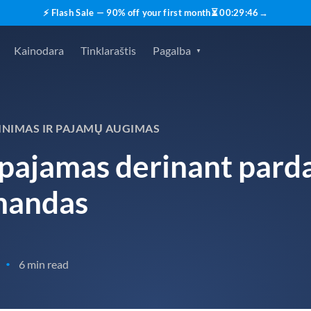
⚡ Flash Sale — 90% off your first month
⏳
00
:
29
:
45
→
Kainodara
Tinklaraštis
Pagalba
INIMAS IR PAJAMŲ AUGIMAS
i pajamas derinant pard
mandas
6 min read
•