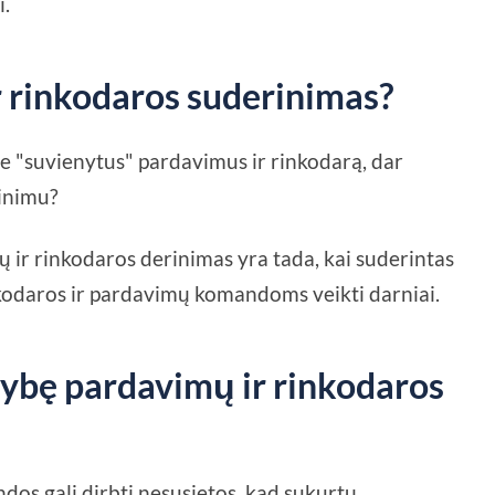
i.
r rinkodaros suderinimas?
e "suvienytus" pardavimus ir rinkodarą, dar
inimu?
 ir rinkodaros derinimas yra tada, kai suderintas
inkodaros ir pardavimų komandoms veikti darniai.
nybę pardavimų ir rinkodaros
os gali dirbti nesusietos, kad sukurtų