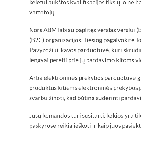
keletui aukštos kvalifikacijos tikslų, o ne 
vartotojų.
Nors ABM labiau paplitęs verslas verslui (B
(B2C) organizacijos. Tiesiog pagalvokite,
Pavyzdžiui, kavos parduotuvė, kuri skrudi
lengvai pereiti prie jų pardavimo kitoms 
Arba elektroninės prekybos parduotuvė g
produktus kitiems elektroninės prekybos 
svarbu žinoti, kad būtina suderinti pardav
Jūsų komandos turi susitarti, kokios yra ti
paskyrose reikia ieškoti ir kaip juos pasiekt