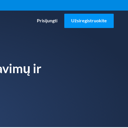
Prisijungti
Užsiregistruokite
avimų ir