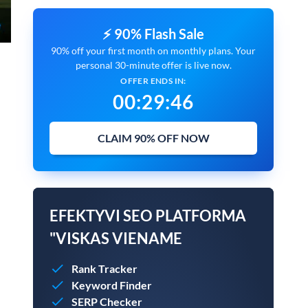
⚡ 90% Flash Sale
90% off your first month on monthly plans. Your
personal 30-minute offer is live now.
OFFER ENDS IN:
00
:
29
:
45
CLAIM 90% OFF NOW
EFEKTYVI SEO PLATFORMA
"VISKAS VIENAME
Rank Tracker
Keyword Finder
SERP Checker