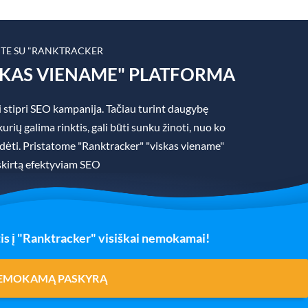
ITE SU "RANKTRACKER
SKAS VIENAME" PLATFORMA
 stipri SEO kampanija. Tačiau turint daugybę
rių galima rinktis, gali būti sunku žinoti, nuo ko
padėti. Pristatome "Ranktracker" "viskas viename"
skirtą efektyviam SEO
is į "Ranktracker" visiškai nemokamai!
NEMOKAMĄ PASKYRĄ