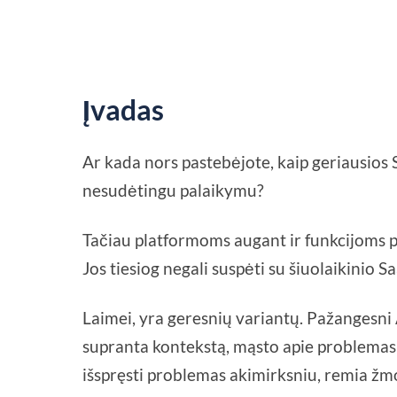
Įvadas
Ar kada nors pastebėjote, kaip geriausios S
nesudėtingu palaikymu?
Tačiau platformoms augant ir funkcijoms pl
Jos tiesiog negali suspėti su šiuolaikinio 
Laimei, yra geresnių variantų. Pažangesni A
supranta kontekstą, mąsto apie problemas 
išspręsti problemas akimirksniu, remia žm