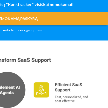
is į "Ranktracker" visiškai nemokamai!
NEMOKAMĄ PASKYRĄ
naudodami savo įgaliojimus