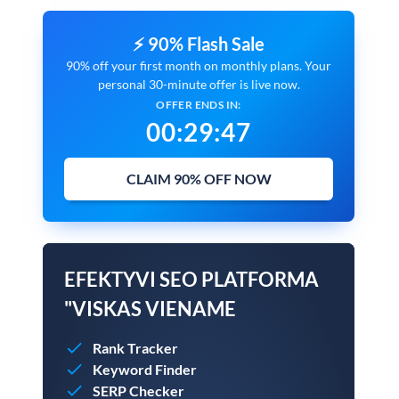
⚡ 90% Flash Sale
90% off your first month on monthly plans. Your
personal 30-minute offer is live now.
OFFER ENDS IN:
00
:
29
:
46
CLAIM 90% OFF NOW
EFEKTYVI SEO PLATFORMA
"VISKAS VIENAME
Rank Tracker
Keyword Finder
SERP Checker