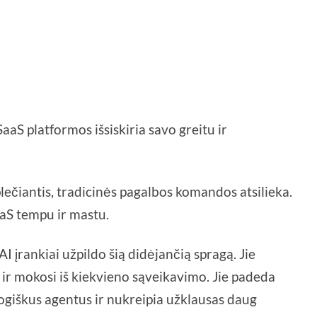
aaS platformos išsiskiria savo greitu ir
ečiantis, tradicinės pagalbos komandos atsilieka.
SaaS tempu ir mastu.
I įrankiai užpildo šią didėjančią spragą. Jie
ir mokosi iš kiekvieno sąveikavimo. Jie padeda
ogiškus agentus ir nukreipia užklausas daug