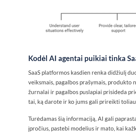
Kodėl AI agentai puikiai tinka S
SaaS platformos kasdien renka didžiulį du
veiksmais, pagalbos prašymais, produkto n
žurnalai ir pagalbos puslapiai prisideda pri
tai, ką darote ir ko jums gali prireikti toliau
Turėdamas šią informaciją, AI gali paprastai
įpročius, pastebi modelius ir mato, kai kažk