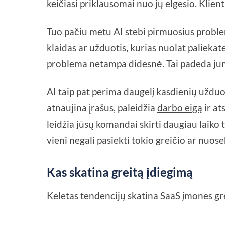
keičiasi priklausomai nuo jų elgesio. Klient
Tuo pačiu metu AI stebi pirmuosius proble
klaidas ar užduotis, kurias nuolat paliekate n
problema netampa didesnė. Tai padeda jums
AI taip pat perima daugelį kasdienių uždu
atnaujina įrašus, paleidžia
darbo eigą
ir at
leidžia jūsų komandai skirti daugiau laik
vieni negali pasiekti tokio greičio ar nuos
Kas skatina greitą įdiegimą
Keletas tendencijų skatina SaaS įmones gre