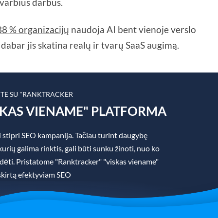
 svarbius darbus.
88 % organizacijų
naudoja AI bent vienoje verslo
 dabar jis skatina realų ir tvarų SaaS augimą.
ITE SU "RANKTRACKER
SKAS VIENAME" PLATFORMA
 stipri SEO kampanija. Tačiau turint daugybę
rių galima rinktis, gali būti sunku žinoti, nuo ko
padėti. Pristatome "Ranktracker" "viskas viename"
skirtą efektyviam SEO