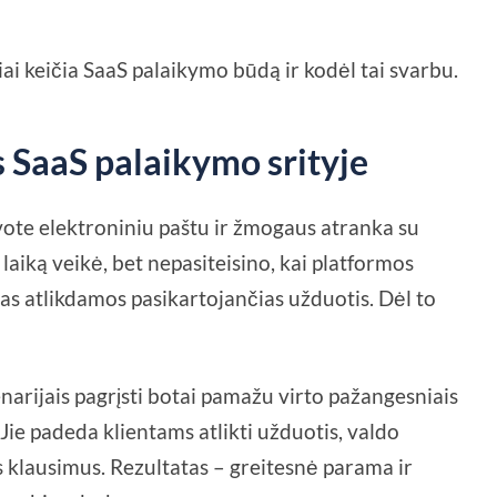
kiai keičia SaaS palaikymo būdą ir kodėl tai svarbu.
 SaaS palaikymo srityje
avote elektroniniu paštu ir žmogaus atranka su
aiką veikė, bet nepasiteisino, kai platformos
s atlikdamos pasikartojančias užduotis. Dėl to
enarijais pagrįsti botai pamažu virto pažangesniais
 Jie padeda klientams atlikti užduotis, valdo
us klausimus. Rezultatas – greitesnė parama ir