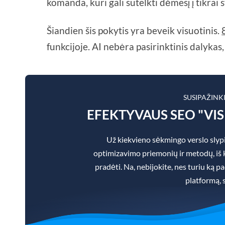
komanda, kuri gali sutelkti dėmesį į tikrai
Šiandien šis pokytis yra beveik visuotinis.
funkcijoje. AI nebėra pasirinktinis dalykas,
SUSIPAŽINK
EFEKTYVAUS SEO "VI
Už kiekvieno sėkmingo verslo slypi
optimizavimo priemonių ir metodų, iš ku
pradėti. Na, nebijokite, nes turiu ką 
platformą, 