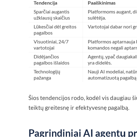
Tendencija
Paaiškinimas
Sparčiai augantis
Platformoms augant, di
užklausų skaičius
sulėtėja.
Lūkesčiai dėl greitos
Vartotojai dabar nori g
pagalbos
Visuotiniai, 24/7
Platformos aptarnauja k
vartotojai
komandos negali aptarn
Didėjančios
Agentų, ypač daugiakal
pagalbos išlaidos
yra didelės.
Technologijų
Nauji AI modeliai, natūr
pažanga
automatizuotą pagalbą p
Šios tendencijos rodo, kodėl vis daugiau š
teiktų greitesnę ir efektyvesnę pagalbą.
Pagrindiniai AI agentų p