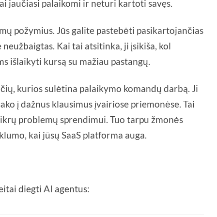
ai jaučiasi palaikomi ir neturi kartoti savęs.
mų požymius. Jūs galite pastebėti pasikartojančias
eužbaigtas. Kai tai atsitinka, ji įsikiša, kol
 išlaikyti kursą su mažiau pastangų.
očių, kurios sulėtina palaikymo komandų darbą. Ji
sako į dažnus klausimus įvairiose priemonėse. Tai
o tikrų problemų sprendimui. Tuo tarpu žmonės
eklumo, kai jūsų SaaS platforma auga.
itai diegti AI agentus: