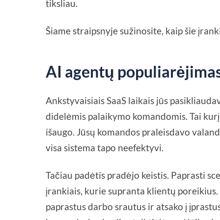
tiksliau.
Šiame straipsnyje sužinosite, kaip šie įran
AI agentų populiarėjimas
Ankstyvaisiais SaaS laikais jūs pasikliaud
didelėmis palaikymo komandomis. Tai kurį l
išaugo. Jūsų komandos praleisdavo valanda
visa sistema tapo neefektyvi.
Tačiau padėtis pradėjo keistis. Paprasti sc
įrankiais, kurie supranta klientų poreikius.
paprastus darbo srautus ir atsako į įprast