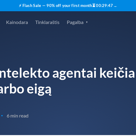
⚡ Flash Sale — 90% off your first month
⏳
00
:
29
:
46
→
Kainodara
Tinklaraštis
Pagalba
intelekto agentai keiči
arbo eigą
6 min read
•