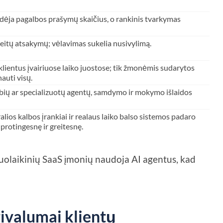
dėja pagalbos prašymų skaičius, o rankinis tvarkymas
reitų atsakymų; vėlavimas sukelia nusivylimą.
lientus įvairiuose laiko juostose; tik žmonėmis sudarytos
auti visų.
bių ar specializuotų agentų, samdymo ir mokymo išlaidos
alios kalbos įrankiai ir realaus laiko balso sistemos padaro
rotingesnę ir greitesnę.
iuolaikinių SaaS įmonių naudoja AI agentus, kad
rivalumai klientų