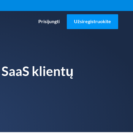
Prisijungti
Užsiregistruokite
a SaaS klientų