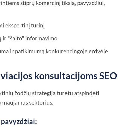
intiems stiprų komercinį tikslą, pavyzdžiui,
i ekspertinį turinį
ir "šalto" informavimo.
umą ir patikimumą konkurencingoje erdvėje
aviacijos konsultacijoms SEO
tinių žodžių strategija turėtų atspindėti
tarnaujamus sektorius.
 pavyzdžiai: