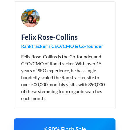
Felix Rose-Collins
Ranktracker's CEO/CMO & Co-founder
Felix Rose-Collins is the Co-founder and
CEO/CMO of Ranktracker. With over 15
years of SEO experience, he has single-
handedly scaled the Ranktracker site to
over 500,000 monthly visits, with 390,000
of these stemming from organic searches
each month.
⚡ 90% Flash Sale