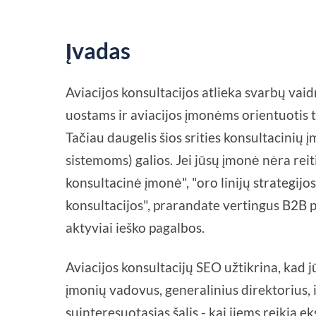
Įvadas
Aviacijos konsultacijos atlieka svarbų va
uostams ir aviacijos įmonėms orientuotis tei
Tačiau daugelis šios srities konsultacinių
sistemoms) galios. Jei jūsų įmonė nėra rei
konsultacinė įmonė", "oro linijų strategij
konsultacijos", prarandate vertingus B2B p
aktyviai ieško pagalbos.
Aviacijos konsultacijų SEO užtikrina, kad j
įmonių vadovus, generalinius direktorius, 
suinteresuotąsias šalis - kai jiems reikia e