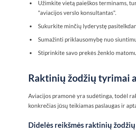
Užimkite vietą paieškos terminams, tur
"aviacijos verslo konsultantas".
Sukurkite minčių lyderystę pasitelkdam
Sumažinti priklausomybę nuo siuntimų 
Stiprinkite savo prekės ženklo matom
Raktinių žodžių tyrimai 
Aviacijos pramonė yra sudėtinga, todėl rak
konkrečias jūsų teikiamas paslaugas ir ap
Didelės reikšmės raktinių žodžių