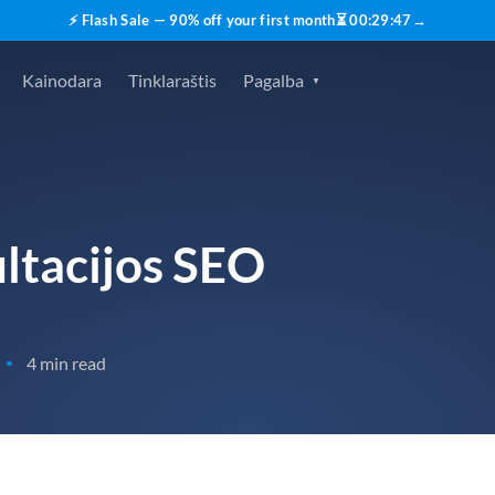
⚡ Flash Sale — 90% off your first month
⏳
00
:
29
:
45
→
Kainodara
Tinklaraštis
Pagalba
ultacijos SEO
4 min read
•