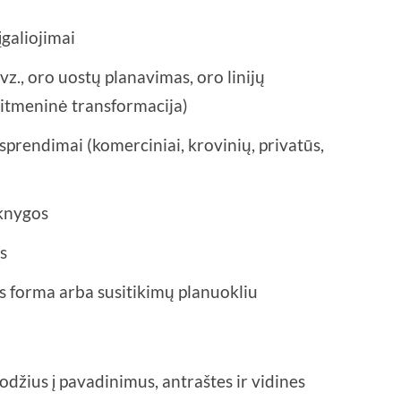
įgaliojimai
vz., oro uostų planavimas, oro linijų
kaitmeninė transformacija)
sprendimai (komerciniai, krovinių, privatūs,
 knygos
is
s forma arba susitikimų planuokliu
žodžius į pavadinimus, antraštes ir vidines