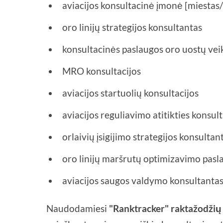
aviacijos konsultacinė įmonė [miestas
oro linijų strategijos konsultantas
konsultacinės paslaugos oro uostų vei
MRO konsultacijos
aviacijos startuolių konsultacijos
aviacijos reguliavimo atitikties konsul
orlaivių įsigijimo strategijos konsultan
oro linijų maršrutų optimizavimo pasl
aviacijos saugos valdymo konsultanta
Naudodamiesi
"Ranktracker" raktažodžių 