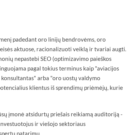
idmenį padedant oro linijų bendrovėms, oro
sės aktuose, racionalizuoti veiklą ir tvariai augti.
 įmonių nepastebi SEO (optimizavimo paieškos
tinguojama pagal tokius terminus kaip "aviacijos
os konsultantas" arba "oro uostų valdymo
otencialius klientus iš sprendimų priėmėjų, kurie
ūsų įmonė atsidurtų priešais reikiamą auditoriją -
investuotojus ir viešojo sektoriaus
kspertų patarimų.