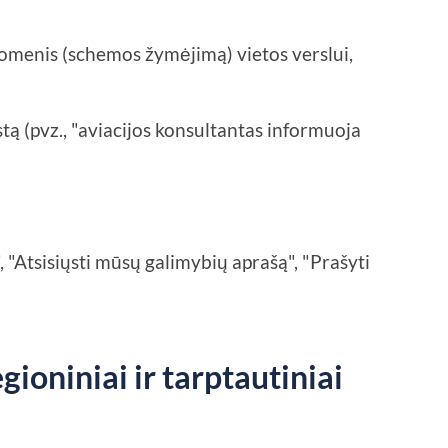
omenis (schemos žymėjimą) vietos verslui,
stą (pvz., "aviacijos konsultantas informuoja
, "Atsisiųsti mūsų galimybių aprašą", "Prašyti
egioniniai ir tarptautiniai