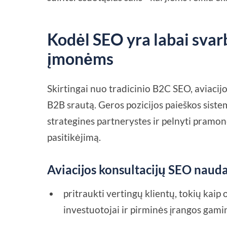
Kodėl SEO yra labai svarb
įmonėms
Skirtingai nuo tradicinio B2C SEO, aviacijos
B2B srautą. Geros pozicijos paieškos siste
strategines partnerystes ir pelnyti pramonė
pasitikėjimą.
Aviacijos konsultacijų SEO nauda
pritraukti vertingų klientų, tokių kaip
investuotojai ir pirminės įrangos gamin