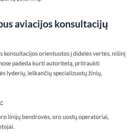
us aviacijos konsultacijų
 konsultacijos orientuotos į didelės vertės, nišinį
mose padeda kurti autoritetą, pritraukti
s lyderių, ieškančių specializuotų žinių,
:
 oro linijų bendrovės, oro uostų operatoriai,
tojai.