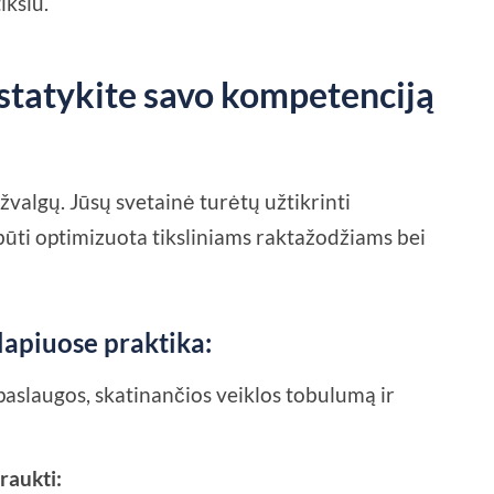
ikslu.
statykite savo kompetenciją
įžvalgų. Jūsų svetainė turėtų užtikrinti
būti optimizuota tiksliniams raktažodžiams bei
apiuose praktika:
paslaugos, skatinančios veiklos tobulumą ir
traukti: