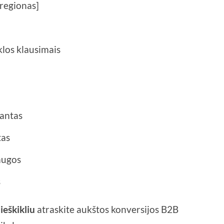
/regionas]
klos klausimais
tantas
tas
augos
s
ieškikliu
atraskite aukštos konversijos B2B