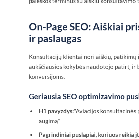
paieškos terminus su aiškiu konsultavimo t
On-Page SEO: Aiškiai pri
ir paslaugas
Konsultacijų klientai nori aiškių, patikimų 
aukščiausios kokybės naudotojo patirtį ir 
konversijoms.
Geriausia SEO optimizavimo pusl
H1 pavyzdys:
"Aviacijos konsultacinės 
augimą"
Pagrindiniai puslapiai, kuriuos reikia į