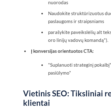
nuorodas
Naudokite struktūrizuotus du
paslaugoms ir straipsniams
parašykite paveikslėlių alt tek
oro linijų vadovų komandą").
Į konversijas orientuotos CTA:
"Suplanuoti strateginį pokalbį"
pasiūlymo"
Vietinis SEO: Tiksliniai r
klientai