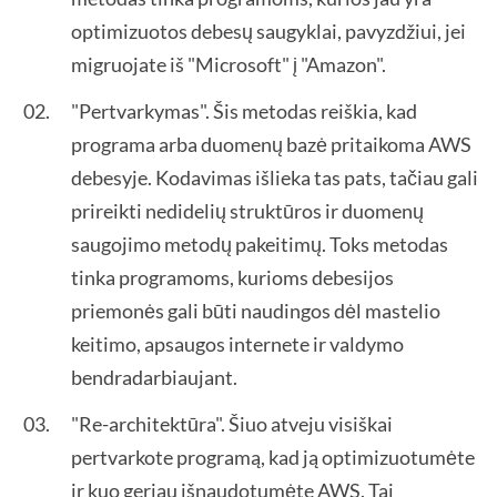
optimizuotos debesų saugyklai, pavyzdžiui, jei
migruojate iš "Microsoft" į "Amazon".
"Pertvarkymas". Šis metodas reiškia, kad
programa arba duomenų bazė pritaikoma AWS
debesyje. Kodavimas išlieka tas pats, tačiau gali
prireikti nedidelių struktūros ir duomenų
saugojimo metodų pakeitimų. Toks metodas
tinka programoms, kurioms debesijos
priemonės gali būti naudingos dėl mastelio
keitimo, apsaugos internete ir valdymo
bendradarbiaujant.
"Re-architektūra". Šiuo atveju visiškai
pertvarkote programą, kad ją optimizuotumėte
ir kuo geriau išnaudotumėte AWS. Tai