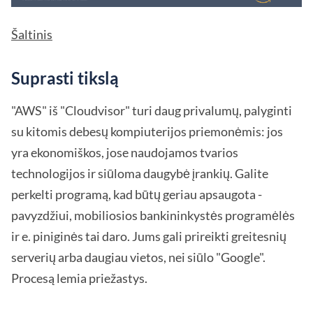
Šaltinis
Suprasti tikslą
"AWS" iš "Cloudvisor" turi daug privalumų, palyginti
su kitomis debesų kompiuterijos priemonėmis: jos
yra ekonomiškos, jose naudojamos tvarios
technologijos ir siūloma daugybė įrankių. Galite
perkelti programą, kad būtų geriau apsaugota -
pavyzdžiui, mobiliosios bankininkystės programėlės
ir e. piniginės tai daro. Jums gali prireikti greitesnių
serverių arba daugiau vietos, nei siūlo "Google".
Procesą lemia priežastys.