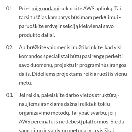
Prieš
migruodami
sukurkite AWS aplinką. Tai
tarsi tuščias kambarys būsimam perkėlimui -
paruoškite erdvę ir sekciją kiekvienai savo
produkto daliai.
Apibrėžkite vaidmenis ir užtikrinkite, kad visi
komandos specialistai būtų pasirengę perkelti
savo duomenų, projektų ir programinės įrangos
dalis. Dideliems projektams reikia ruoštis vienu
metu.
Jei reikia, pakeiskite darbo vietos struktūrą -
naujiems įrankiams dažnai reikia kitokių
organizavimo metodų. Tai ypač svarbu, jei į
AWS pereinate iš ne debesų platformos. Šie du
saugojimo ir valdymo metodai yra visiškai