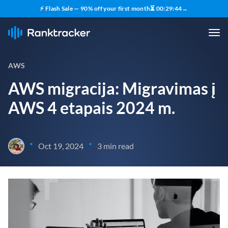
⚡ Flash Sale — 90% off your first month
⏳
00
:
29
:
43
→
AWS
AWS migracija: Migravimas į
AWS 4 etapais 2024 m.
•
•
Oct 19, 2024
3 min read