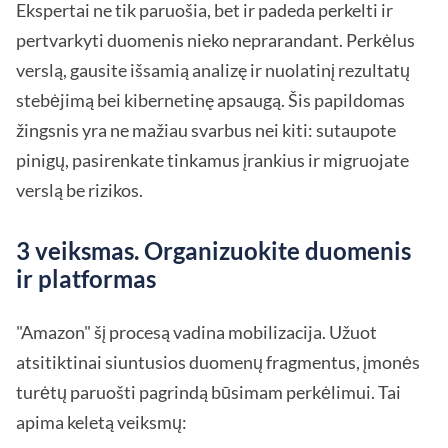
Ekspertai ne tik paruošia, bet ir padeda perkelti ir
pertvarkyti duomenis nieko neprarandant. Perkėlus
verslą, gausite išsamią analizę ir nuolatinį rezultatų
stebėjimą bei kibernetinę apsaugą. Šis papildomas
žingsnis yra ne mažiau svarbus nei kiti: sutaupote
pinigų, pasirenkate tinkamus įrankius ir migruojate
verslą be rizikos.
3 veiksmas. Organizuokite duomenis
ir platformas
"Amazon" šį procesą vadina mobilizacija. Užuot
atsitiktinai siuntusios duomenų fragmentus, įmonės
turėtų paruošti pagrindą būsimam perkėlimui. Tai
apima keletą veiksmų: