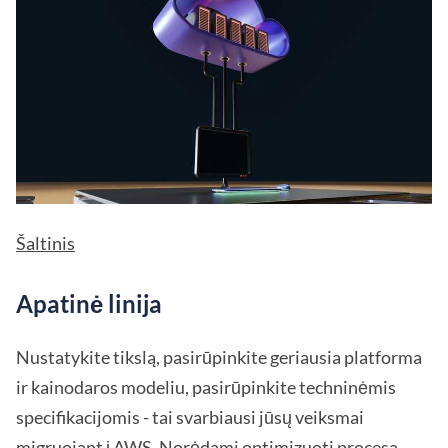
Šaltinis
Apatinė linija
Nustatykite tikslą, pasirūpinkite geriausia platforma
ir kainodaros modeliu, pasirūpinkite techninėmis
specifikacijomis - tai svarbiausi jūsų veiksmai
migruojant į AWS
. Norėdami optimizuoti procesą,