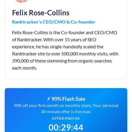
Felix Rose-Collins
Ranktracker's CEO/CMO & Co-founder
Felix Rose-Collins is the Co-founder and CEO/CMO
of Ranktracker. With over 15 years of SEO
experience, he has single-handedly scaled the
Ranktracker site to over 500,000 monthly visits, with
390,000 of these stemming from organic searches
each month.
⚡ 90% Flash Sale
90% off your first month on monthly plans. Your personal
30-minute offer is live now.
OFFER ENDS IN:
00
:
29
:
43