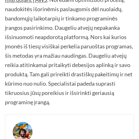
naudokitės išorinėmis paslaugomis dėl nuolaidų,
bandomųjų laikotarpių ir tinkamo programinės
įrangos pasirinkimo. Daugeliu atvejų nepakanka
išsinuomoti neapdorotą platformą. Nors kai kurios
įmonės iš tiesų visiškai perkelia paruoštas programas,
šis metodas yra mažiau naudingas. Daugeliu atvejų
reikia atitinkamai pritaikyti debesijos aplinką ir savo
produktą. Tam gali prireikti drastiškų pakeitimų ir net
kūrimo nuo nulio. Specialistai padeda suprasti
tikruosius jūsų poreikius ir išsirinkti geriausią
programinę įrangą.