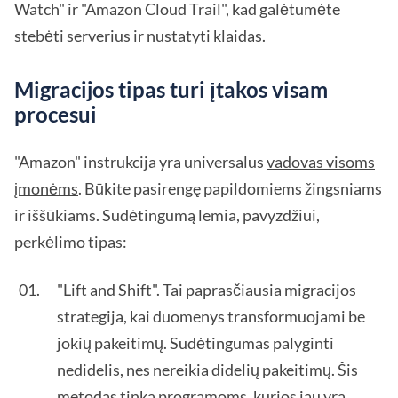
Watch" ir "Amazon Cloud Trail", kad galėtumėte
stebėti serverius ir nustatyti klaidas.
Migracijos tipas turi įtakos visam
procesui
"Amazon" instrukcija yra universalus
vadovas visoms
įmonėms
. Būkite pasirengę papildomiems žingsniams
ir iššūkiams. Sudėtingumą lemia, pavyzdžiui,
perkėlimo tipas:
"Lift and Shift". Tai paprasčiausia migracijos
strategija, kai duomenys transformuojami be
jokių pakeitimų. Sudėtingumas palyginti
nedidelis, nes nereikia didelių pakeitimų. Šis
metodas tinka programoms, kurios jau yra