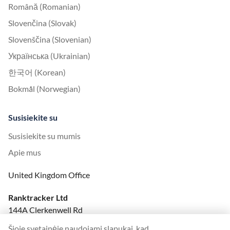
Română (Romanian)
Slovenčina (Slovak)
Slovenščina (Slovenian)
Українська (Ukrainian)
한국어 (Korean)
Bokmål (Norwegian)
Susisiekite su
Susisiekite su mumis
Apie mus
United Kingdom Office
Ranktracker Ltd
144A Clerkenwell Rd
London, EC1R 5DF
Šioje svetainėje naudojami slapukai, kad