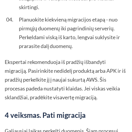
skirtingi.
Planuokite kiekvieną migracijos etapą - nuo
pirmųjų duomenų iki pagrindinių serverių.
Perkeldami viską iš karto, lengvai suklysite ir
prarasite dalį duomenų.
Ekspertai rekomenduoja iš pradžių išbandyti
migraciją. Pasirinkite nedidelį produktą arba APK ir iš
pradžių perkelkite jį į naujai sukurtą AWS. Šis
procesas padeda nustatyti klaidas. Jei viskas veikia
sklandžiai, pradėkite visavertę migraciją.
4 veiksmas. Pati migracija
Galiausiai laikas perkelti duomenis. Šiam procesui