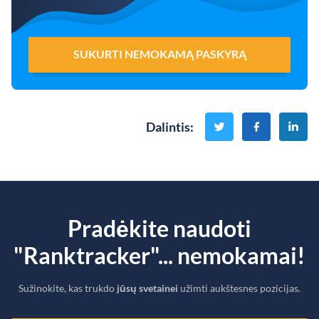
SUKURTI NEMOKAMĄ PASKYRĄ
Dalintis
:
Pradėkite naudoti
"Ranktracker"... nemokamai!
Sužinokite, kas trukdo
jūsų svetainei
užimti aukštesnes pozicijas.