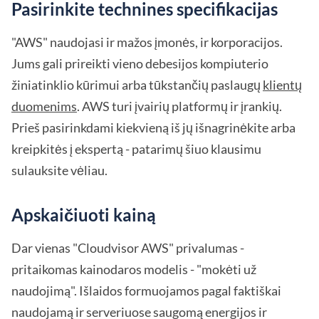
Pasirinkite technines specifikacijas
"AWS" naudojasi ir mažos įmonės, ir korporacijos.
Jums gali prireikti vieno debesijos kompiuterio
žiniatinklio kūrimui arba tūkstančių paslaugų
klientų
duomenims
. AWS turi įvairių platformų ir įrankių.
Prieš pasirinkdami kiekvieną iš jų išnagrinėkite arba
kreipkitės į ekspertą - patarimų šiuo klausimu
sulauksite vėliau.
Apskaičiuoti kainą
Dar vienas "Cloudvisor AWS" privalumas -
pritaikomas kainodaros modelis - "mokėti už
naudojimą". Išlaidos formuojamos pagal faktiškai
naudojamą ir serveriuose saugomą energijos ir