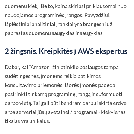
duomenų kiekį. Be to, kaina skiriasi priklausomai nuo
naudojamos programinės įrangos. Pavyzdžiui,
išplėstiniai analitiniai įrankiai yra brangesni už
paprastas duomenų saugyklas ir saugyklas.
2 žingsnis. Kreipkitės į AWS ekspertus
Dabar, kai "Amazon" žiniatinklio paslaugos tampa
sudėtingesnės, įmonėms reikia patikimos
konsultavimo priemonės. Išorės įmonės padeda
pasirinkti tinkamą programinę įrangą ir suformuoti
darbo vietą. Tai gali būti bendram darbui skirta erdvė
arba serveriai jūsų svetainei / programai - kiekvienas
tikslas yra unikalus.