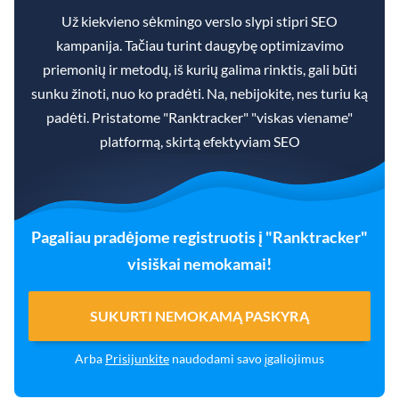
Už kiekvieno sėkmingo verslo slypi stipri SEO
kampanija. Tačiau turint daugybę optimizavimo
priemonių ir metodų, iš kurių galima rinktis, gali būti
sunku žinoti, nuo ko pradėti. Na, nebijokite, nes turiu ką
padėti. Pristatome "Ranktracker" "viskas viename"
platformą, skirtą efektyviam SEO
Pagaliau pradėjome registruotis į "Ranktracker"
visiškai nemokamai!
SUKURTI NEMOKAMĄ PASKYRĄ
Arba
Prisijunkite
naudodami savo įgaliojimus