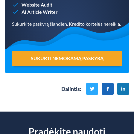
Website Audit
AI Article Writer
Sukurkite paskyrą šiandien. Kredito kortelės nereikia.
SUKURTI NEMOKAMĄ PASKYRĄ
Dalintis
:
Pradėkite naudoti