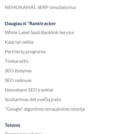
NEMOKAMAI: SERP simuliatorius
Daugiau iš "Ranktracker
White Label SaaS Backlink Service
Kaip tai veikia
Partnerių programa
Tinklaraštis
SEO žodynas
SEO vadovas
Nemokami SEO įrankiai
Susitarimas dėl svečių įrašo
"Google" algoritmo atnaujinimo istorija
Teisinis
Terminai ir sąlygos