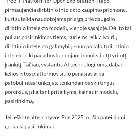
"Poe" ("Platform for Open Exploration") tapo
pirmaujančia dirbtinio intelekto kaupimo priemone,
kuri suteikia naudotojams prieigą prie daugelio
dirbtinio intelekto modelių vienoje sąsajoje. Dėl to tai
puikus pasirinkimas tiems, kuriems reikia įvairių
dirbtinio intelekto galimybių - nuo pokalbių dirbtinio
intelekto iki pagalbos koduojant ir mokslinių tyrimų
įrankių. Tačiau, vystantis AI technologijoms, dabar
kelios kitos platformos siūlo panašias arba
patobulintas funkcijas, tenkindamos skirtingus
poreikius, įskaitant pritaikymą, kainas ir modelių
pasirinkimą.
Jei ieškote alternatyvos Poe 2025 m., čia pateikiami
geriausi pasirinkimai.