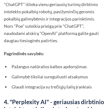
"ChatGPT" išlieka vienu geriausių turimų dirbtinio
intelekto pokalbių robotų, pasižyminčių geromis
pokalbių galimybėmis ir integracijos parinktimis.
Nors "Poe" suteikia prieigą prie "ChatGPT",
naudodami atskirą "OpenAI" platformą galite gauti
daugiau tiesioginės patirties.
Pagrindinės savybės:
Pažangus natūralios kalbos apdorojimas
Galimybė tiksliai sureguliuoti atsakymus
Glaudi integracija su trečiųjų šalių įrankiais
4. "Perplexity AI" - geriausias dirbtinio