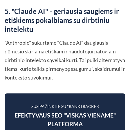
5. "Claude AI" - geriausia saugiems ir
etiškiems pokalbiams su dirbtiniu
intelektu
"Anthropic" sukurtame "Claude AI" daugiausia
dėmesio skiriama etiškam ir naudotojui patogiam
dirbtinio intelekto sąveikai kurti. Tai puiki alternatyva
tiems, kurie teikia pirmenybę saugumui, skaidrumui ir
konteksto suvokimui.
SUSIPAŽINKITE SU "RANKTRACKER
EFEKTYVAUS SEO "VISKAS VIENAME"
PLATFORMA