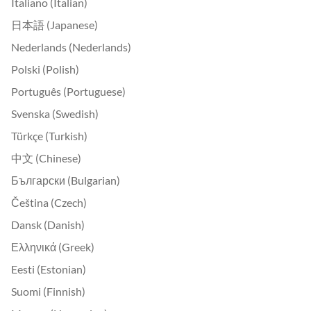
Italiano (Italian)
日本語 (Japanese)
Nederlands (Nederlands)
Polski (Polish)
Português (Portuguese)
Svenska (Swedish)
Türkçe (Turkish)
中文 (Chinese)
Български (Bulgarian)
Čeština (Czech)
Dansk (Danish)
Ελληνικά (Greek)
Eesti (Estonian)
Suomi (Finnish)