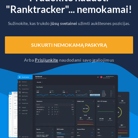
"Ranktracker"... nemokamai!
Sužinokite, kas trukdo
jūsų svetainei
užimti aukštesnes pozicijas.
SUKURTI NEMOKAMĄ PASKYRĄ
Arba
Prisijunkite
naudodami savo įgaliojimus