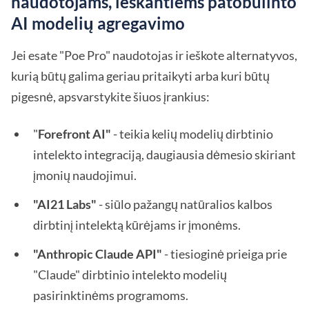
naudotojams, ieškantiems patobulinto
AI modelių agregavimo
Jei esate "Poe Pro" naudotojas ir ieškote alternatyvos,
kurią būtų galima geriau pritaikyti arba kuri būtų
pigesnė, apsvarstykite šiuos įrankius:
"
Forefront AI"
- teikia kelių modelių dirbtinio
intelekto integraciją, daugiausia dėmesio skiriant
įmonių naudojimui.
"AI21 Labs"
- siūlo pažangų natūralios kalbos
dirbtinį intelektą kūrėjams ir įmonėms.
"Anthropic Claude API"
- tiesioginė prieiga prie
"Claude" dirbtinio intelekto modelių
pasirinktinėms programoms.