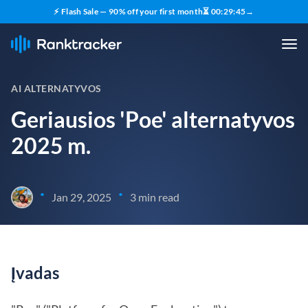
⚡ Flash Sale — 90% off your first month
⏳
00
:
29
:
44
→
AI ALTERNATYVOS
Geriausios 'Poe' alternatyvos
2025 m.
•
•
Jan 29, 2025
3 min read
Įvadas