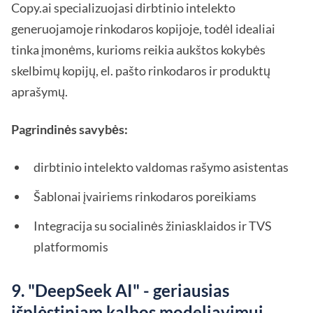
Copy.ai specializuojasi dirbtinio intelekto
generuojamoje rinkodaros kopijoje, todėl idealiai
tinka įmonėms, kurioms reikia aukštos kokybės
skelbimų kopijų, el. pašto rinkodaros ir produktų
aprašymų.
Pagrindinės savybės:
dirbtinio intelekto valdomas rašymo asistentas
Šablonai įvairiems rinkodaros poreikiams
Integracija su socialinės žiniasklaidos ir TVS
platformomis
9. "DeepSeek AI" - geriausias
išplėstiniam kalbos modeliavimui