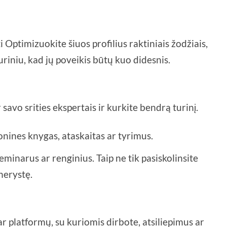
ti Optimizuokite šiuos profilius raktiniais žodžiais,
riniu, kad jų poveikis būtų kuo didesnis.
avo srities ekspertais ir kurkite bendrą turinį.
nines knygas, ataskaitas ar tyrimus.
minarus ar renginius. Taip ne tik pasiskolinsite
nerystę.
r platformų, su kuriomis dirbote, atsiliepimus ar