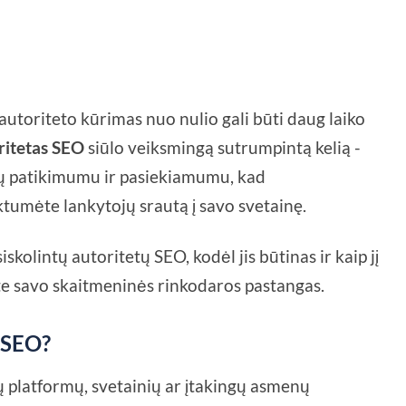
utoriteto kūrimas nuo nulio gali būti daug laiko
ritetas SEO
siūlo veiksmingą sutrumpintą kelią -
mų patikimumu ir pasiekiamumu, kad
umėte lankytojų srautą į savo svetainę.
kolintų autoritetų SEO, kodėl jis būtinas ir kaip jį
te savo skaitmeninės rinkodaros pastangas.
s SEO?
tų platformų, svetainių ar įtakingų asmenų