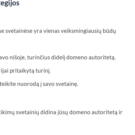
egijos
se svetainėse yra vienas veiksmingiausių būdų
savo nišoje, turinčius didelį domeno autoritetą.
jai pritaikytą turinį.
teikite nuorodą į savo svetainę.
ikimų svetainių didina jūsų domeno autoritetą ir