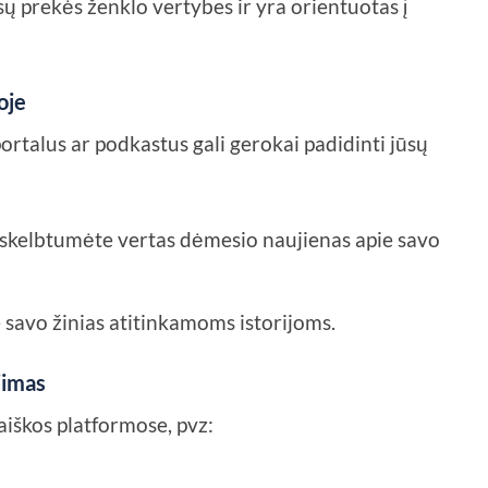
jūsų prekės ženklo vertybes ir yra orientuotas į
oje
ortalus ar podkastus gali gerokai padidinti jūsų
skelbtumėte vertas dėmesio naujienas apie savo
e savo žinias atitinkamoms istorijoms.
jimas
raiškos platformose, pvz: