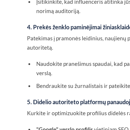
Įsitikinkite, kad influenceris atitinka 
norimą auditoriją.
4. Prekės ženklo paminėjimai žiniasklaid
Patekimas į pramonės leidinius, naujienų p
autoritetą.
Naudokite pranešimus spaudai, kad pa
verslą.
Bendraukite su žurnalistais ir pateikit
5. Didelio autoriteto platformų panaudo
Kurkite ir optimizuokite profilius didelės 
"Google" verslo profilis
vietiniam SEO