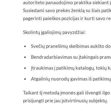
autoriteto panaudojimo praktika siekiant
Susiedami savo prekės ženklą su šiais patiki
pagerinti paieškos pozicijas ir kurti savo re
Skolintų įgaliojimų pavyzdžiai:
Svečių pranešimų skelbimas aukšto do
Bendradarbiavimas su įtakingais pram
Įtraukimas į patikimų katalogų, tokių ka
Atgalinių nuorodų gavimas iš patikimų,
Taikant šį metodą įmonės gali išvengti ilgo
prisijungti prie jau įsitvirtinusių subjektų.