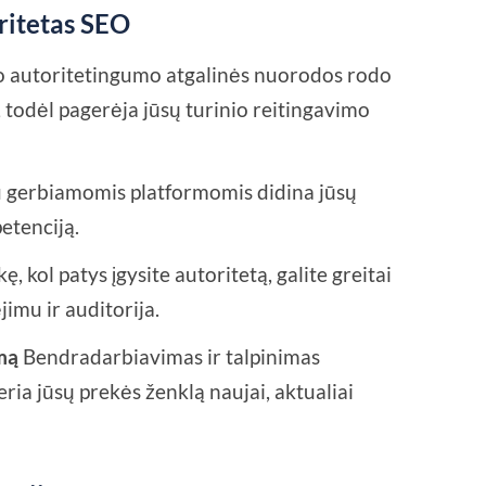
ritetas SEO
o autoritetingumo atgalinės nuorodos rodo
todėl pagerėja jūsų turinio reitingavimo
u gerbiamomis platformomis didina jūsų
etenciją.
, kol patys įgysite autoritetą, galite greitai
imu ir auditorija.
umą
Bendradarbiavimas ir talpinimas
ria jūsų prekės ženklą naujai, aktualiai