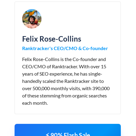
Felix Rose-Collins
Ranktracker's CEO/CMO & Co-founder
Felix Rose-Collins is the Co-founder and
CEO/CMO of Ranktracker. With over 15
years of SEO experience, he has single-
handedly scaled the Ranktracker site to
over 500,000 monthly visits, with 390,000
of these stemming from organic searches
each month.
⚡ 90% Flash Sale