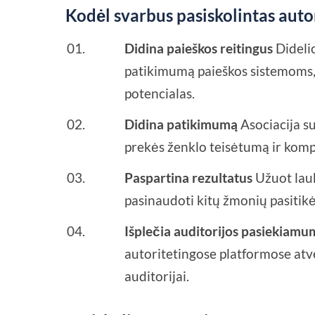
Kodėl svarbus pasiskolintas auto
Didina paieškos reitingus
Dideli
patikimumą paieškos sistemoms, 
potencialas.
Didina patikimumą
Asociacija s
prekės ženklo teisėtumą ir komp
Paspartina rezultatus
Užuot laukę
pasinaudoti kitų žmonių pasitikėj
Išplečia auditorijos pasiekiam
autoritetingose platformose atve
auditorijai.