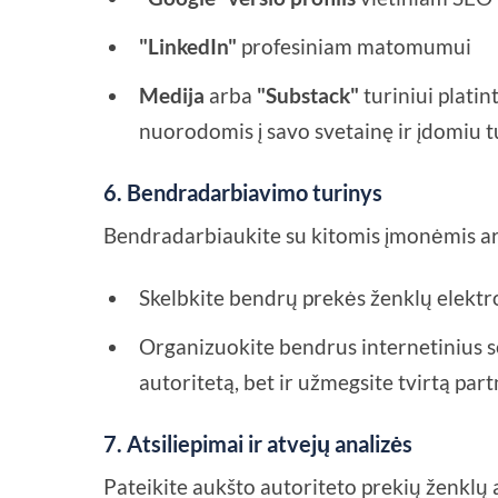
"LinkedIn"
profesiniam matomumui
Medija
arba
"Substack"
turiniui platin
nuorodomis į savo svetainę ir įdomiu tu
6. Bendradarbiavimo turinys
Bendradarbiaukite su kitomis įmonėmis ar s
Skelbkite bendrų prekės ženklų elektro
Organizuokite bendrus internetinius se
autoritetą, bet ir užmegsite tvirtą part
7. Atsiliepimai ir atvejų analizės
Pateikite aukšto autoriteto prekių ženklų a