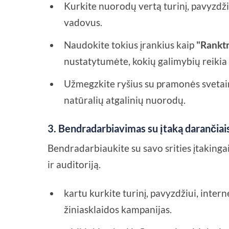
Kurkite nuorodų vertą turinį, pavyzdžiu
vadovus.
Naudokite tokius įrankius kaip
"Ranktr
nustatytumėte, kokių galimybių reikia 
Užmegzkite ryšius su pramonės svetainė
natūralių atgalinių nuorodų.
3. Bendradarbiavimas su įtaką darančia
Bendradarbiaukite su savo srities įtaking
ir auditoriją.
kartu kurkite turinį, pavyzdžiui, intern
žiniasklaidos kampanijas.