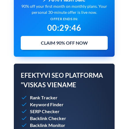
90% off your first month on monthly plans. Your
personal 30-minute offer is live now.
OFFER ENDS IN:
00
:
29
:
45
CLAIM 90% OFF NOW
EFEKTYVI SEO PLATFORMA
"VISKAS VIENAME
Rank Tracker
Keyword Finder
SERP Checker
Backlink Checker
Backlink Monitor