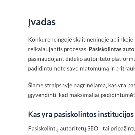
Įvadas
Konkurencingoje skaitmeninėje aplinkoje a
reikalaujantis procesas.
Pasiskolintas auto
pasinaudojant didelio autoriteto platfor
padidintumėte savo matomumą ir pritraukt
Šiame straipsnyje nagrinėjama, kas yra pasis
įgyvendinti, kad maksimaliai padidintumė
Kas yra pasiskolintos institucijo
Pasiskolintų autoritetų SEO - tai pripažin