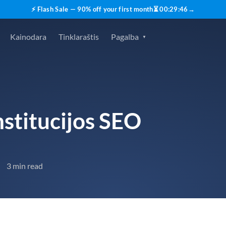
⚡ Flash Sale — 90% off your first month
⏳
00
:
29
:
45
→
Kainodara
Tinklaraštis
Pagalba
nstitucijos SEO
3 min read
•