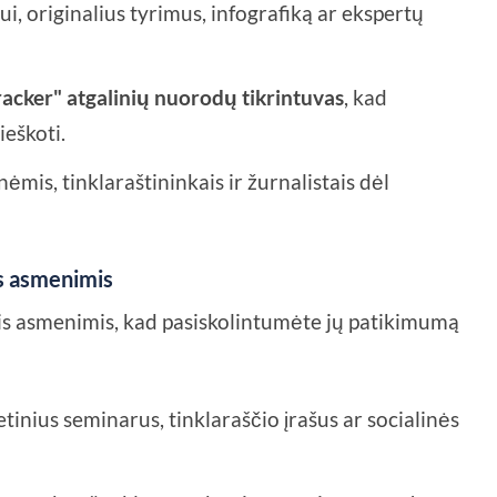
i, originalius tyrimus, infografiką ar ekspertų
acker" atgalinių nuorodų tikrintuvas
, kad
ieškoti.
mis, tinklaraštininkais ir žurnalistais dėl
is asmenimis
ais asmenimis, kad pasiskolintumėte jų patikimumą
etinius seminarus, tinklaraščio įrašus ar socialinės