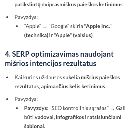
patikslintų dviprasmiškus paieškos ketinimus
.
Pavyzdys:
"Apple" → "Google" skiria
"Apple Inc."
(technika) ir "Apple" (vaisius)
.
4. SERP optimizavimas naudojant
mišrios intencijos rezultatus
Kai kurios užklausos
sukelia mišrius paieškos
rezultatus, apimančius kelis ketinimus
.
Pavyzdys:
Pavyzdys
: "SEO kontrolinis sąrašas" → Gali
būti
vadovai, infografikos ir atsisiunčiami
šablonai
.