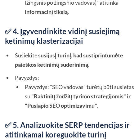
(žingsnis po žingsnio vadovas)" atitinka
informacinį tikslą
.
✅ 4. Įgyvendinkite vidinį susiejimą
ketinimų klasterizacijai
Susiekite
susijusį turinį, kad sustiprintumėte
paieškos ketinimų suderinimą
.
Pavyzdys:
Pavyzdys: "SEO vadovas" turėtų būti susietas
su
"Raktinių žodžių tyrimo strategijomis" ir
"Puslapio SEO optimizavimu"
.
✅ 5. Analizuokite SERP tendencijas ir
atitinkamai koreguokite turinį