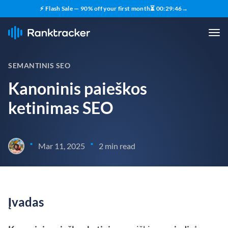
⚡ Flash Sale — 90% off your first month
⏳
00
:
29
:
45
→
SEMANTINIS SEO
Kanoninis paieškos
ketinimas SEO
•
•
Mar 11, 2025
2 min read
Įvadas