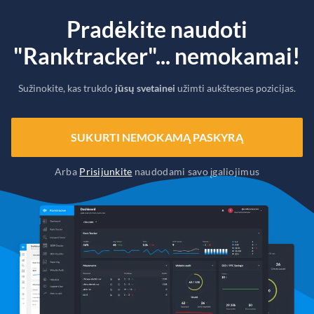
Pradėkite naudoti
"Ranktracker"... nemokamai!
Sužinokite, kas trukdo
jūsų svetainei
užimti aukštesnes pozicijas.
SUKURTI NEMOKAMĄ PASKYRĄ
Arba
Prisijunkite
naudodami savo įgaliojimus