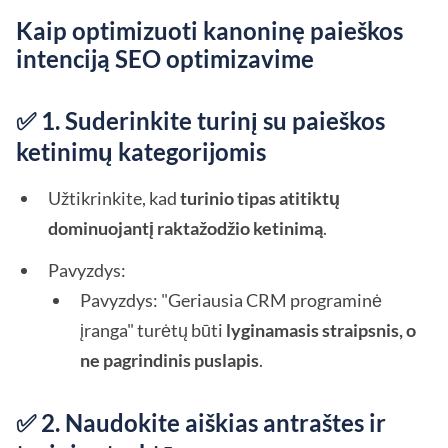
Kaip optimizuoti kanoninę paieškos
intenciją SEO optimizavime
✅ 1. Suderinkite turinį su paieškos
ketinimų kategorijomis
Užtikrinkite, kad
turinio tipas atitiktų
dominuojantį raktažodžio ketinimą
.
Pavyzdys:
Pavyzdys: "Geriausia CRM programinė
įranga" turėtų būti
lyginamasis straipsnis, o
ne pagrindinis puslapis
.
✅ 2. Naudokite aiškias antraštes ir