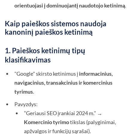
orientuojasi į dominuojantį naudotojo ketinimą
.
Kaip paieškos sistemos naudoja
kanoninį paieškos ketinimą
1. Paieškos ketinimų tipų
klasifikavimas
"Google" skirsto ketinimus į
informacinius,
navigacinius, transakcinius ir komercinius
tyrimus
.
Pavyzdys:
"Geriausi SEO įrankiai 2024 m." →
Komercinio tyrimo
tikslas (palyginimai,
apžvalgos ir funkcijų sąrašai).