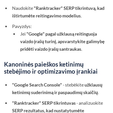
Naudokite
"Ranktracker" SERP tikrintuvą, kad
ištirtumėte reitingavimo modelius
.
Pavyzdys:
Jei
"Google" pagal užklausą reitinguoja
vaizdo įrašų turinį, apsvarstykite galimybę
pridėti vaizdo įrašų santraukas
.
Kanoninės paieškos ketinimų
stebėjimo ir optimizavimo įrankiai
"Google Search Console"
- stebėkite
užklausų
ketinimų suderinimą ir paspaudimų skaičių
.
"Ranktracker" SERP tikrintuvas
- analizuokite
SERP rezultatus, kad nustatytumėte