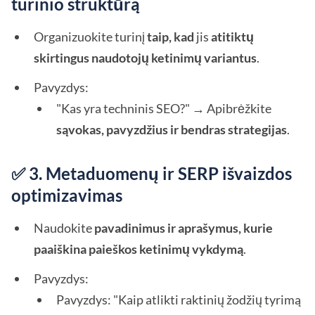
turinio struktūrą
Organizuokite turinį
taip, kad
jis
atitiktų
skirtingus naudotojų ketinimų variantus
.
Pavyzdys:
"Kas yra techninis SEO?" → Apibrėžkite
sąvokas, pavyzdžius ir bendras strategijas
.
✅ 3. Metaduomenų ir SERP išvaizdos
optimizavimas
Naudokite
pavadinimus ir aprašymus, kurie
paaiškina paieškos ketinimų vykdymą
.
Pavyzdys:
Pavyzdys: "Kaip atlikti raktinių žodžių tyrimą