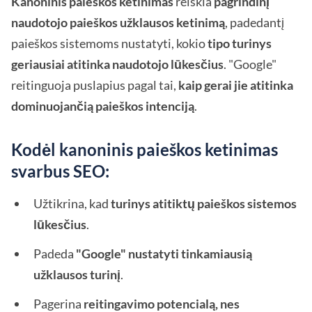
Kanoninis paieškos ketinimas
reiškia
pagrindinį
naudotojo paieškos užklausos ketinimą
, padedantį
paieškos sistemoms nustatyti, kokio
tipo turinys
geriausiai atitinka naudotojo lūkesčius
. "Google"
reitinguoja puslapius pagal tai,
kaip gerai jie atitinka
dominuojančią paieškos intenciją
.
Kodėl kanoninis paieškos ketinimas
svarbus SEO:
Užtikrina, kad
turinys atitiktų paieškos sistemos
lūkesčius
.
Padeda
"Google" nustatyti tinkamiausią
užklausos turinį
.
Pagerina
reitingavimo potencialą, nes