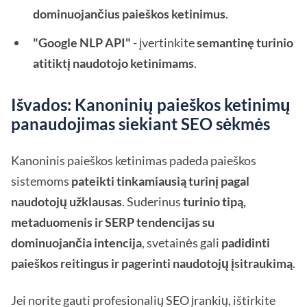
dominuojančius paieškos ketinimus
.
"Google NLP API"
- įvertinkite
semantinę turinio
atitiktį naudotojo ketinimams
.
Išvados: Kanoninių paieškos ketinimų
panaudojimas siekiant SEO sėkmės
Kanoninis paieškos ketinimas padeda paieškos
sistemoms
pateikti tinkamiausią turinį pagal
naudotojų užklausas
. Suderinus
turinio tipą,
metaduomenis ir SERP tendencijas su
dominuojančia intencija
, svetainės gali
padidinti
paieškos reitingus ir pagerinti naudotojų įsitraukimą
.
Jei norite gauti profesionalių SEO įrankių, ištirkite