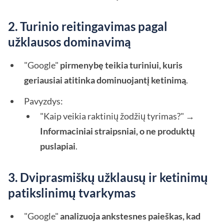
2. Turinio reitingavimas pagal
užklausos dominavimą
"Google"
pirmenybę teikia turiniui, kuris
geriausiai atitinka dominuojantį ketinimą
.
Pavyzdys:
"Kaip veikia raktinių žodžių tyrimas?" →
Informaciniai straipsniai, o ne produktų
puslapiai
.
3. Dviprasmiškų užklausų ir ketinimų
patikslinimų tvarkymas
"Google"
analizuoja ankstesnes paieškas, kad