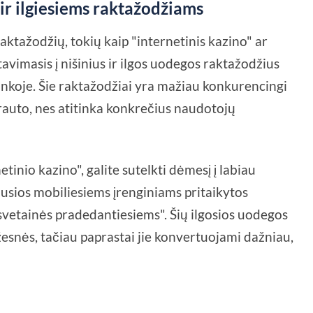
ir ilgiesiems raktažodžiams
aktažodžių, tokių kaip "internetinis kazino" ar
vimasis į nišinius ir ilgos uodegos raktažodžius
rinkoje. Šie raktažodžiai yra mažiau konkurencingi
srauto, nes atitinka konkrečius naudotojų
tinio kazino", galite sutelkti dėmesį į labiau
ausios mobiliesiems įrenginiams pritaikytos
svetainės pradedantiesiems". Šių ilgosios uodegos
esnės, tačiau paprastai jie konvertuojami dažniau,