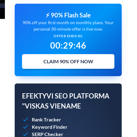
⚡ 90% Flash Sale
90% off your first month on monthly plans. Your
personal 30-minute offer is live now.
OFFER ENDS IN:
00
:
29
:
45
CLAIM 90% OFF NOW
EFEKTYVI SEO PLATFORMA
"VISKAS VIENAME
Rank Tracker
Keyword Finder
SERP Checker