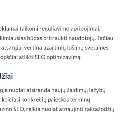
reklamai taikomi reguliavimo apribojimai,
ikimiausias būdas pritraukti naudotojų. Tačiau
 atsargiai vertina azartinių lošimų svetaines,
uopščiai atlikti SEO optimizavimą.
žiai
oje nuolat atsiranda naujų žaidimų, lažybų
t keičiasi konkrečių paieškos terminų
azino SEO, reikia nuolat atnaujinti raktažodžių