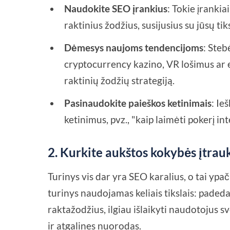
Naudokite SEO įrankius
: Tokie įrankia
raktinius žodžius, susijusius su jūsų tik
Dėmesys naujoms tendencijoms
: Steb
cryptocurrency kazino, VR lošimus ar e
raktinių žodžių strategiją.
Pasinaudokite paieškos ketinimais
: Ie
ketinimus, pvz., "kaip laimėti pokerį in
2.
Kurkite aukštos kokybės įtrauk
Turinys vis dar yra SEO karalius, o tai yp
turinys naudojamas keliais tikslais: padeda 
raktažodžius, ilgiau išlaikyti naudotojus sv
ir atgalines nuorodas.