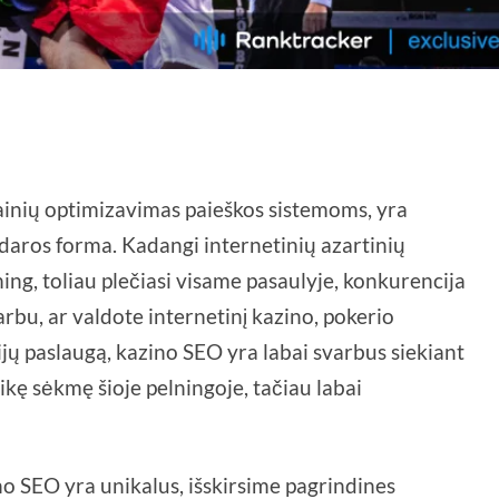
ainių optimizavimas paieškos sistemoms, yra
daros forma. Kadangi internetinių azartinių
g, toliau plečiasi visame pasaulyje, konkurencija
bu, ar valdote internetinį kazino, pokerio
ijų paslaugą, kazino SEO yra labai svarbus siekiant
laikę sėkmę šioje pelningoje, tačiau labai
no SEO yra unikalus, išskirsime pagrindines