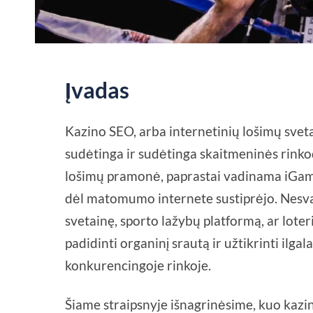
Įvadas
Kazino SEO, arba internetinių lošimų svet
sudėtinga ir sudėtinga skaitmeninės rinko
lošimų pramonė, paprastai vadinama iGamin
dėl matomumo internete sustiprėjo. Nesvar
svetainę, sporto lažybų platformą, ar loter
padidinti organinį srautą ir užtikrinti ilga
konkurencingoje rinkoje.
Šiame straipsnyje išnagrinėsime, kuo kazi