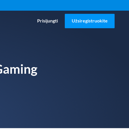
Prisijungti
Užsiregistruokite
iGaming