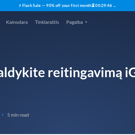
⚡ Flash Sale — 90% off your first month
⏳
00
:
29
:
45
→
Kainodara
Tinklaraštis
Pagalba
aldykite reitingavimą 
5 min read
•