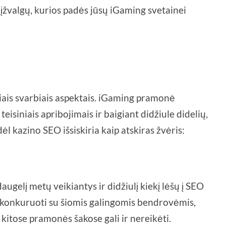
įžvalgų, kurios padės jūsų iGaming svetainei
liais svarbiais aspektais. iGaming pramonė
teisiniais apribojimais ir baigiant didžiule didelių,
dėl kazino SEO išsiskiria kaip atskiras žvėris:
gelį metų veikiantys ir didžiulį kiekį lėšų į SEO
t konkuruoti su šiomis galingomis bendrovėmis,
 kitose pramonės šakose gali ir nereikėti.