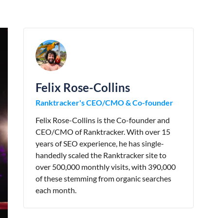
Felix Rose-Collins
Ranktracker's CEO/CMO & Co-founder
Felix Rose-Collins is the Co-founder and
CEO/CMO of Ranktracker. With over 15
years of SEO experience, he has single-
handedly scaled the Ranktracker site to
over 500,000 monthly visits, with 390,000
of these stemming from organic searches
each month.