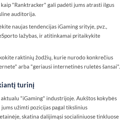
i kaip "Ranktracker" gali padėti jums atrasti ilgus
sline auditorija.
ėkite naujas tendencijas iGaming srityje, pvz.,
Sporto lažybas, ir atitinkamai pritaikykite
škokite raktinių žodžių, kurie nurodo konkrečius
ternete" arba "geriausi internetinės ruletės šansai".
iantį turinį
ač aktualu "iGaming" industrijoje. Aukštos kokybės
jums užimti pozicijas pagal tikslinius
etainėje, skatina dalijimąsi socialiniuose tinkluose