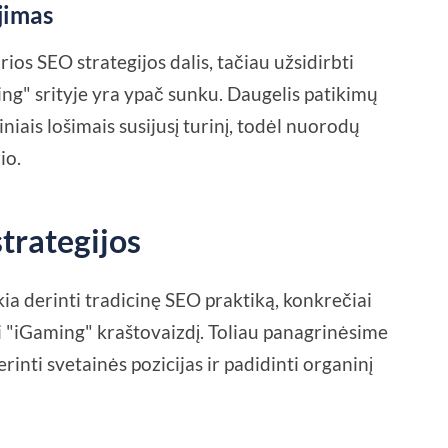
jimas
ios SEO strategijos dalis, tačiau užsidirbti
g" srityje yra ypač sunku. Daugelis patikimų
niais lošimais susijusį turinį, todėl nuorodų
io.
trategijos
 derinti tradicinę SEO praktiką, konkrečiai
i "iGaming" kraštovaizdį. Toliau panagrinėsime
rinti svetainės pozicijas ir padidinti organinį