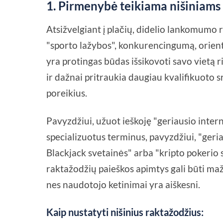
1.
Pirmenybė teikiama nišiniams 
Atsižvelgiant į plačių, didelio lankomumo r
"sporto lažybos", konkurencingumą, orienta
yra protingas būdas išsikovoti savo vietą 
ir dažnai pritraukia daugiau kvalifikuoto 
poreikius.
Pavyzdžiui, užuot ieškoję "geriausio interne
specializuotus terminus, pavyzdžiui, "geri
Blackjack svetainės" arba "kripto pokerio 
raktažodžių paieškos apimtys gali būti maž
nes naudotojo ketinimai yra aiškesni.
Kaip nustatyti nišinius raktažodžius: