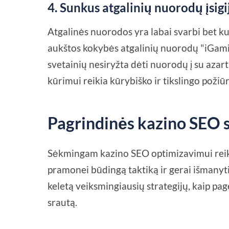
4.
Sunkus atgalinių nuorodų įsigi
Atgalinės nuorodos yra labai svarbi bet kur
aukštos kokybės atgalinių nuorodų "iGamin
svetainių nesiryžta dėti nuorodų į su azarti
kūrimui reikia kūrybiško ir tikslingo požiūr
Pagrindinės kazino SEO s
Sėkmingam kazino SEO optimizavimui reikia
pramonei būdingą taktiką ir gerai išmanyt
keletą veiksmingiausių strategijų, kaip page
srautą.