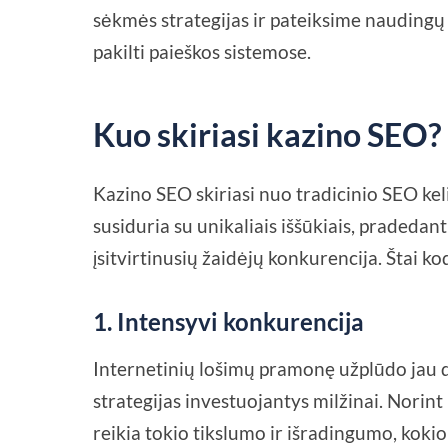
sėkmės strategijas ir pateiksime naudingų 
pakilti paieškos sistemose.
Kuo skiriasi kazino SEO?
Kazino SEO skiriasi nuo tradicinio SEO ke
susiduria su unikaliais iššūkiais, pradedant 
įsitvirtinusių žaidėjų konkurencija. Štai ko
1.
Intensyvi konkurencija
Internetinių lošimų pramonę užplūdo jau dau
strategijas investuojantys milžinai. Norin
reikia tokio tikslumo ir išradingumo, kokio