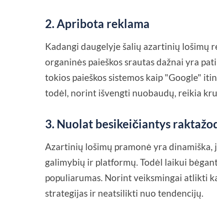
2.
Apribota reklama
Kadangi daugelyje šalių azartinių lošimų 
organinės paieškos srautas dažnai yra pat
tokios paieškos sistemos kaip "Google" itin
todėl, norint išvengti nuobaudų, reikia kr
3.
Nuolat besikeičiantys raktažod
Azartinių lošimų pramonė yra dinamiška, j
galimybių ir platformų. Todėl laikui bėgan
populiarumas. Norint veiksmingai atlikti k
strategijas ir neatsilikti nuo tendencijų.