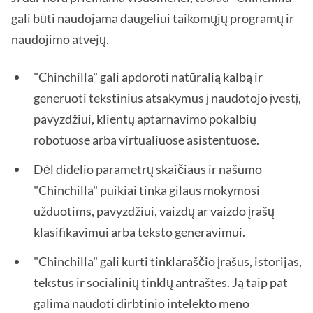
gali būti naudojama daugeliui taikomųjų programų ir
naudojimo atvejų.
"Chinchilla" gali apdoroti natūralią kalbą ir
generuoti tekstinius atsakymus į naudotojo įvestį,
pavyzdžiui, klientų aptarnavimo pokalbių
robotuose arba virtualiuose asistentuose.
Dėl didelio parametrų skaičiaus ir našumo
"Chinchilla" puikiai tinka gilaus mokymosi
užduotims, pavyzdžiui, vaizdų ar vaizdo įrašų
klasifikavimui arba teksto generavimui.
"Chinchilla" gali kurti tinklaraščio įrašus, istorijas,
tekstus ir socialinių tinklų antraštes. Ją taip pat
galima naudoti dirbtinio intelekto meno