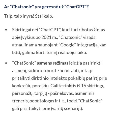
Ar "Chatsonic" yra geresnė už "ChatGPT"?
Taip, taip ir yra! Štai kaip.
Skirtingai nei "ChatGPT", kuri turi ribotas žinias
apie įvykius po 2021 m., "Chatsonic" visada
atnaujinama naudojant "Google" integraciją, kad
būtų galima kurti turinį realiuoju laiku.
"ChatSonic"
asmens režimas
leidžia pasirinkti
asmenį, su kuriuo norite bendrauti, ir taip
pritaikyti dirbtinio intelekto pokalbių patirtį prie
konkrečių poreikių. Galite rinktis iš 16 skirtingų
personažų, tarp jų - pašnekovas, asmeninis
treneris, odontologas ir t. t., todėl "ChatSonic"
gali prisitaikyti prie įvairių scenarijų.