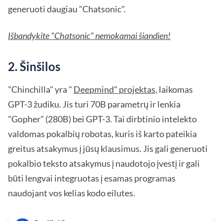
generuoti daugiau "Chatsonic".
Išbandykite "Chatsonic" nemokamai šiandien!
2. Šinšilos
"Chinchilla" yra "
Deepmind" projektas,
laikomas
GPT-3 žudiku. Jis turi 70B parametrų ir lenkia
"Gopher" (280B) bei GPT-3. Tai dirbtinio intelekto
valdomas pokalbių robotas, kuris iš karto pateikia
greitus atsakymus į jūsų klausimus. Jis gali generuoti
pokalbio teksto atsakymus į naudotojo įvestį ir gali
būti lengvai integruotas į esamas programas
naudojant vos kelias kodo eilutes.