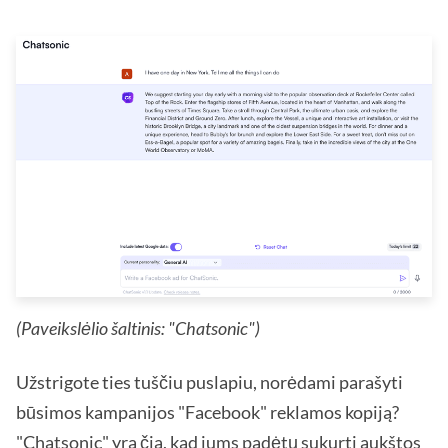
(Paveikslėlio šaltinis: "Chatsonic")
Užstrigote ties tuščiu puslapiu, norėdami parašyti
būsimos kampanijos "Facebook" reklamos kopiją?
"Chatsonic" yra čia, kad jums padėtų sukurti
aukštos