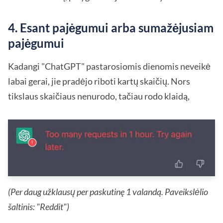
4. Esant pajėgumui arba sumažėjusiam
pajėgumui
Kadangi "ChatGPT" pastarosiomis dienomis neveikė
labai gerai, jie pradėjo riboti kartų skaičių. Nors
tikslaus skaičiaus nenurodo, tačiau rodo klaidą,
(Per daug užklausų per paskutinę 1 valandą. Paveikslėlio
šaltinis: "Reddit")