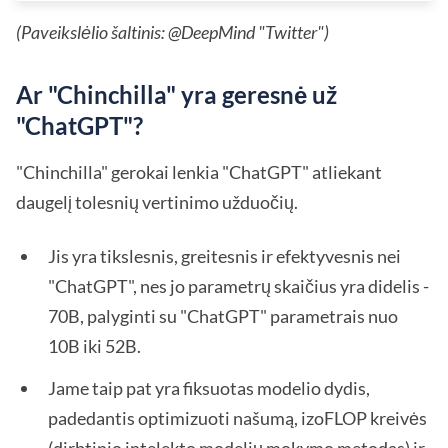
(Paveikslėlio šaltinis: @DeepMind "Twitter")
Ar "Chinchilla" yra geresnė už
"ChatGPT"?
"Chinchilla" gerokai lenkia "ChatGPT" atliekant
daugelį tolesnių vertinimo užduočių.
Jis yra tikslesnis, greitesnis ir efektyvesnis nei
"ChatGPT", nes jo parametrų skaičius yra didelis -
70B, palyginti su "ChatGPT" parametrais nuo
10B iki 52B.
Jame taip pat yra fiksuotas modelio dydis,
padedantis optimizuoti našumą, izoFLOP kreivės
(dirbtinio intelekto modelių mokymo metodas) ir