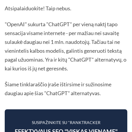
Atsipalaiduokite! Taip nebus.
"OpenAI" sukurta "ChatGPT" per vieną naktį tapo
sensacija visame internete - per mažiau nei savaitę
sulaukė daugiau nei 1 mln. naudotojų. Tačiau tai ne
vienintelis kalbos modelis, galintis generuoti tekstą
pagal užuominas. Yra ir kitų "ChatGPT" alternatyvų, o
kai kurios iš jų net geresnės.
Šiame tinklaraščio įraše ištirsime ir sužinosime
daugiau apie šias "ChatGPT" alternatyvas.
SUSIPAŽINKITE SU "RANKTRACKER
EFEKTYVAUS SEO "VISKAS VIENAME"