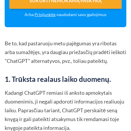
SUKURTI NEMOKAMĄ PASKYRĄ
Arba
Prisijunkite
naudodami savo įgaliojimus
Be to, kad pastaruoju metu pajėgumas yra ribotas
arba sumažėjęs, yra daugiau priežasčių pradėti ieškoti
"ChatGPT" alternatyvos, pvz., toliau pateiktų.
1. Trūksta realaus laiko duomenų.
Kadangi ChatGPT remiasi iš anksto apmokytais
duomenimis, ji negali apdoroti informacijos realiuoju
laiku. Paprasčiau tariant, ChatGPT perskaitė seną
knygą ir gali pateikti atsakymus tik remdamasi toje
knygoje pateikta informacija.