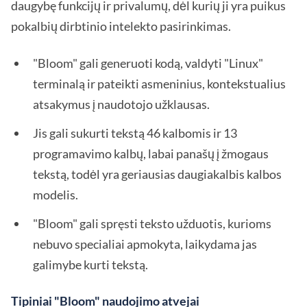
daugybę funkcijų ir privalumų, dėl kurių ji yra puikus
pokalbių dirbtinio intelekto pasirinkimas.
"Bloom" gali generuoti kodą, valdyti "Linux"
terminalą ir pateikti asmeninius, kontekstualius
atsakymus į naudotojo užklausas.
Jis gali sukurti tekstą 46 kalbomis ir 13
programavimo kalbų, labai panašų į žmogaus
tekstą, todėl yra geriausias daugiakalbis kalbos
modelis.
"Bloom" gali spręsti teksto užduotis, kurioms
nebuvo specialiai apmokyta, laikydama jas
galimybe kurti tekstą.
Tipiniai "Bloom" naudojimo atvejai