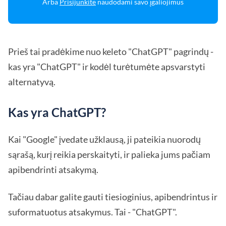
Arba
Prisijunkite
naudodami savo įgaliojimus
Prieš tai pradėkime nuo keleto "ChatGPT" pagrindų -
kas yra "ChatGPT" ir kodėl turėtumėte apsvarstyti
alternatyvą.
Kas yra ChatGPT?
Kai "Google" įvedate užklausą, ji pateikia nuorodų
sąrašą, kurį reikia perskaityti, ir palieka jums pačiam
apibendrinti atsakymą.
Tačiau dabar galite gauti tiesioginius, apibendrintus ir
suformatuotus atsakymus. Tai - "ChatGPT".