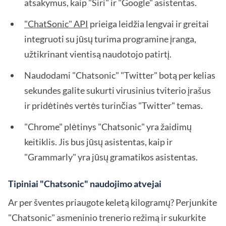
atsakymus, kaip "Siri" ir "Google" asistentas.
"ChatSonic" API
prieiga leidžia lengvai ir greitai
integruoti su jūsų turima programine įranga,
užtikrinant vientisą naudotojo patirtį.
Naudodami "Chatsonic" "Twitter" botą per kelias
sekundes galite sukurti virusinius tviterio įrašus
ir pridėtinės vertės turinčias "Twitter" temas.
"Chrome" plėtinys "Chatsonic" yra žaidimų
keitiklis. Jis bus jūsų asistentas, kaip ir
"Grammarly" yra jūsų gramatikos asistentas.
Tipiniai "Chatsonic" naudojimo atvejai
Ar per šventes priaugote keletą kilogramų? Perjunkite
"Chatsonic" asmeninio trenerio režimą ir sukurkite