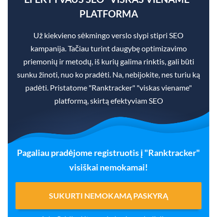
PLATFORMA
Už kiekvieno sėkmingo verslo slypi stipri SEO
kampanija. Tačiau turint daugybę optimizavimo
priemonių ir metodų, iš kurių galima rinktis, gali būti
sunku žinoti, nuo ko pradėti. Na, nebijokite, nes turiu ką
padėti. Pristatome "Ranktracker" "viskas viename"
platformą, skirtą efektyviam SEO
Pagaliau pradėjome registruotis į "Ranktracker"
visiškai nemokamai!
SUKURTI NEMOKAMĄ PASKYRĄ