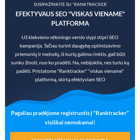
SUSIPAŽINKITE SU "RANKTRACKER
EFEKTYVAUS SEO "VISKAS VIENAME"
PLATFORMA
Už kiekvieno sėkmingo verslo slypi stipri SEO
kampanija. Tačiau turint daugybę optimizavimo
priemonių ir metodų, iš kurių galima rinktis, gali būti
sunku žinoti, nuo ko pradėti. Na, nebijokite, nes turiu ką
padėti. Pristatome "Ranktracker" "viskas viename"
platformą, skirtą efektyviam SEO
Pagaliau pradėjome registruotis į "Ranktracker"
visiškai nemokamai!