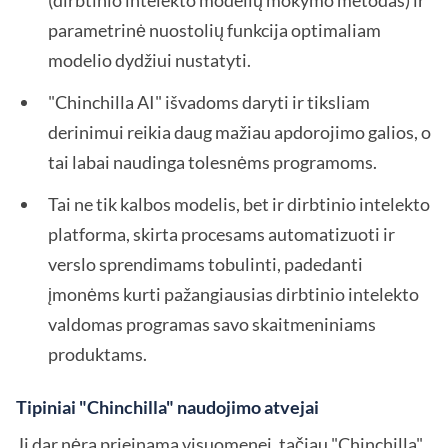
parametrinė nuostolių funkcija optimaliam
modelio dydžiui nustatyti.
"Chinchilla AI" išvadoms daryti ir tiksliam
derinimui reikia daug mažiau apdorojimo galios, o
tai labai naudinga tolesnėms programoms.
Tai ne tik kalbos modelis, bet ir dirbtinio intelekto
platforma, skirta procesams automatizuoti ir
verslo sprendimams tobulinti, padedanti
įmonėms kurti pažangiausias dirbtinio intelekto
valdomas programas savo skaitmeniniams
produktams.
Tipiniai "Chinchilla" naudojimo atvejai
Ji dar nėra prieinama visuomenei, tačiau "Chinchilla"