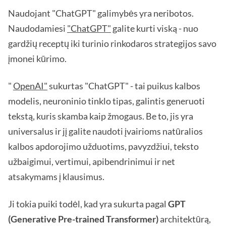
Naudojant "ChatGPT" galimybės yra neribotos.
Naudodamiesi
"ChatGPT"
galite kurti viską - nuo
gardžių receptų iki turinio rinkodaros strategijos savo
įmonei kūrimo.
"
OpenAI"
sukurtas "ChatGPT" - tai puikus kalbos
modelis, neuroninio tinklo tipas, galintis generuoti
tekstą, kuris skamba kaip žmogaus. Be to, jis yra
universalus ir jį galite naudoti įvairioms natūralios
kalbos apdorojimo užduotims, pavyzdžiui, teksto
užbaigimui, vertimui, apibendrinimui ir net
atsakymams į klausimus.
Ji tokia puiki todėl, kad yra sukurta pagal
GPT
(Generative Pre-trained Transformer)
architektūrą,