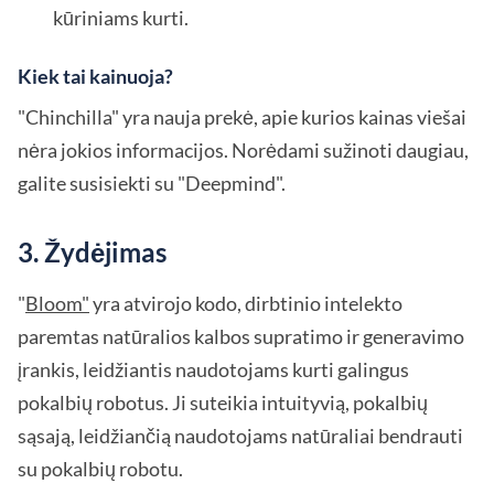
kūriniams kurti.
Kiek tai kainuoja?
"Chinchilla" yra nauja prekė, apie kurios kainas viešai
nėra jokios informacijos. Norėdami sužinoti daugiau,
galite susisiekti su "Deepmind".
3. Žydėjimas
"
Bloom"
yra atvirojo kodo, dirbtinio intelekto
paremtas natūralios kalbos supratimo ir generavimo
įrankis, leidžiantis naudotojams kurti galingus
pokalbių robotus. Ji suteikia intuityvią, pokalbių
sąsają, leidžiančią naudotojams natūraliai bendrauti
su pokalbių robotu.