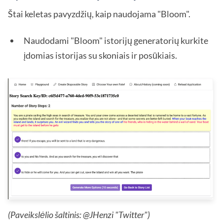
Štai keletas pavyzdžių, kaip naudojama "Bloom".
Naudodami "Bloom" istorijų generatorių kurkite
įdomias istorijas su skoniais ir posūkiais.
(Paveikslėlio šaltinis: @JHenzi "Twitter")