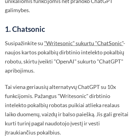
unikaliomis funkcijomis net pranoko ChatGPT
galimybes.
1. Chatsonic
Susipažinkite su
"Writesonic" sukurtu "ChatSonic"
-
naujos kartos pokalbių dirbtinio intelekto pokalbių
robotu, skirtu įveikti "OpenAI" sukurto "ChatGPT"
apribojimus.
Tai viena geriausių alternatyvų ChatGPT su 10x
funkcijomis. Pažangus "Writesonic" dirbtinio
intelekto pokalbių robotas puikiai atlieka realaus
laiko duomenų, vaizdų ir balso paiešką. Jis gali greitai
kurti turinį pagal naudotojo įvestį ir vesti
įtraukiančius pokalbius.