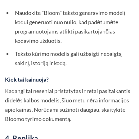
Naudokite "Bloom" teksto generavimo modelį
kodui generuoti nuo nulio, kad padėtumėte
programuotojams atlikti pasikartojančias
kodavimo užduotis.
Teksto kūrimo modelis gali užbaigti nebaigtą
sakinį, istoriją ir kodą.
Kiek tai kainuoja?
Kadangi tai neseniai pristatytas ir retai pasitaikantis
didelės kalbos modelis, šiuo metu nėra informacijos
apie kainas. Norėdami sužinoti daugiau, skaitykite
Bloomo tyrimo dokumentą.
4. Replika