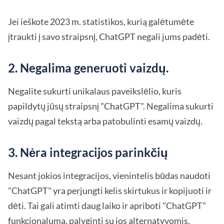
Jei ieškote 2023 m. statistikos, kurią galėtumėte
įtraukti į savo straipsnį, ChatGPT negali jums padėti.
2. Negalima generuoti vaizdų.
Negalite sukurti unikalaus paveikslėlio, kuris
papildytų jūsų straipsnį "ChatGPT". Negalima sukurti
vaizdų pagal tekstą arba patobulinti esamų vaizdų.
3. Nėra integracijos parinkčių
Nesant jokios integracijos, vienintelis būdas naudoti
"ChatGPT" yra perjungti kelis skirtukus ir kopijuoti ir
dėti. Tai gali atimti daug laiko ir apriboti "ChatGPT"
funkcionalumą, palyginti su jos alternatyvomis.