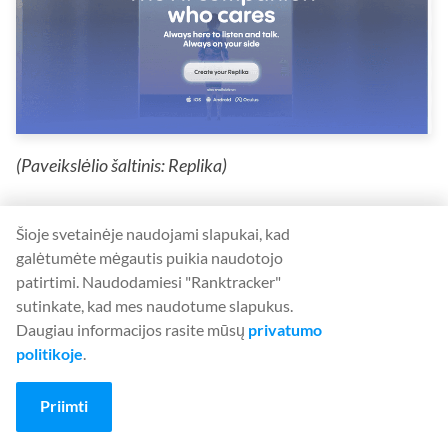
(Paveikslėlio šaltinis: Replika)
Ar "Replika" yra geresnė už "ChatGPT"?
Šioje svetainėje naudojami slapukai, kad
"Replika" nuo "ChatGPT" skiriasi keliais aspektais.
galėtumėte mėgautis puikia naudotojo
patirtimi. Naudodamiesi "Ranktracker"
sutinkate, kad mes naudotume slapukus.
Pirma, "Replika" gali imituoti naudotojo teksto
Daugiau informacijos rasite mūsų
privatumo
rašymo stilių, todėl pokalbiai tampa natūralesni
politikoje
.
ir įdomesni.
Priimti
Antra, "Replika" siūlo daug papildomų funkcijų,
pavyzdžiui, vaizdo skambučius ir papildytąją