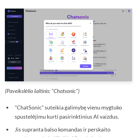
(Paveikslėlio šaltinis: "Chatsonic")
"ChatSonic" suteikia galimybę vienu mygtuko
spustelėjimu kurti pasirinktinius AI vaizdus.
Jis supranta balso komandas ir perskaito