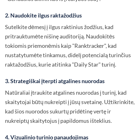
2. Naudokite ilgus raktažodžius
Sutelkite dėmesį į ilgus raktinius žodžius, kad
pritrauktumėte nišinę auditoriją. Naudokitės
tokiomis priemonėmis kaip "Ranktracker", kad
nustatytumėte tinkamus, didelį potencialą turinčius
raktažodžius, kurie atitinka "Daily Star" turinį.
3. Strategiškai įterpti atgalines nuorodas
Natūraliai įtraukite atgalines nuorodas į turinį, kad
skaitytojai būtų nukreipti į jūsų svetainę. Užtikrinkite,
kad šios nuorodos sukurtų pridėtinę vertę ir
nukreiptų skaitytojus į papildomus išteklius.
4. Vizualinio turinio panaudojimas