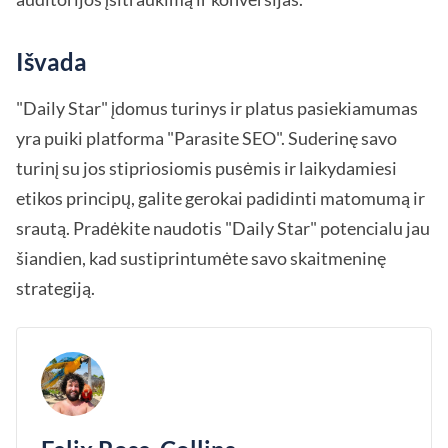
Išvada
"Daily Star" įdomus turinys ir platus pasiekiamumas
yra puiki platforma "Parasite SEO". Suderinę savo
turinį su jos stipriosiomis pusėmis ir laikydamiesi
etikos principų, galite gerokai padidinti matomumą ir
srautą. Pradėkite naudotis "Daily Star" potencialu jau
šiandien, kad sustiprintumėte savo skaitmeninę
strategiją.