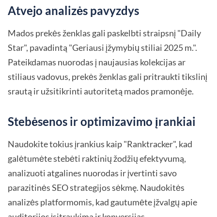
Atvejo analizės pavyzdys
Mados prekės ženklas gali paskelbti straipsnį "Daily
Star", pavadintą "Geriausi įžymybių stiliai 2025 m.".
Pateikdamas nuorodas į naujausias kolekcijas ar
stiliaus vadovus, prekės ženklas gali pritraukti tikslinį
srautą ir užsitikrinti autoritetą mados pramonėje.
Stebėsenos ir optimizavimo įrankiai
Naudokite tokius įrankius kaip "Ranktracker", kad
galėtumėte stebėti raktinių žodžių efektyvumą,
analizuoti atgalines nuorodas ir įvertinti savo
parazitinės SEO strategijos sėkmę. Naudokitės
analizės platformomis, kad gautumėte įžvalgų apie
auditorijos įsitraukimą ir konversijas.