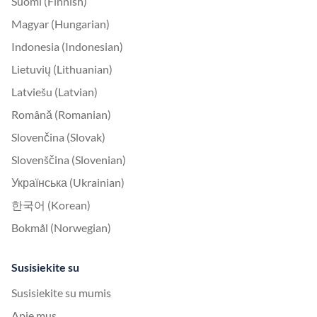
Suomi (Finnish)
Magyar (Hungarian)
Indonesia (Indonesian)
Lietuvių (Lithuanian)
Latviešu (Latvian)
Română (Romanian)
Slovenčina (Slovak)
Slovenščina (Slovenian)
Українська (Ukrainian)
한국어 (Korean)
Bokmål (Norwegian)
Susisiekite su
Susisiekite su mumis
Apie mus