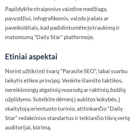
Papildykite straipsnius vaizdine medžiaga,
pavyzdžiui, infografikomis, vaizdo įrašais ar
paveikslėliais, kad padidintumėte įsitraukimą ir
matomumą "Daily Star" platformoje.
Etiniai aspektai
Norint užtikrinti tvarų "Parasite SEO", labai svarbu
laikytis etikos principų. Venkite šlamšto taktikos,
nereikšmingų atgalinių nuorodų ar raktinių žodžių
užpildymo. Sutelkite dėmesį į aukštos kokybės, į
skaitytoją orientuoto turinio, atitinkančio "Daily
Star" redakcinius standartus ir teikiančio tikrą vertę
auditorijai, kūrimą.