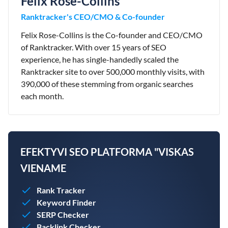
Felix Rose-Collins
Ranktracker's CEO/CMO & Co-founder
Felix Rose-Collins is the Co-founder and CEO/CMO
of Ranktracker. With over 15 years of SEO
experience, he has single-handedly scaled the
Ranktracker site to over 500,000 monthly visits, with
390,000 of these stemming from organic searches
each month.
EFEKTYVI SEO PLATFORMA "VISKAS
VIENAME
Rank Tracker
Keyword Finder
SERP Checker
Backlink Checker