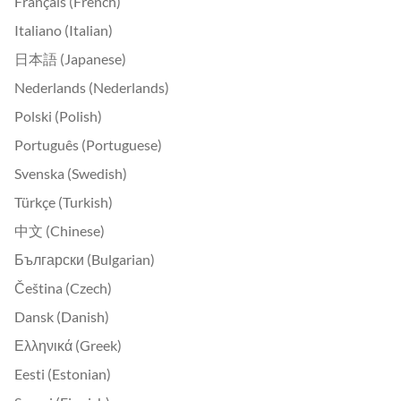
Français (French)
Italiano (Italian)
日本語 (Japanese)
Nederlands (Nederlands)
Polski (Polish)
Português (Portuguese)
Svenska (Swedish)
Türkçe (Turkish)
中文 (Chinese)
Български (Bulgarian)
Čeština (Czech)
Dansk (Danish)
Ελληνικά (Greek)
Eesti (Estonian)