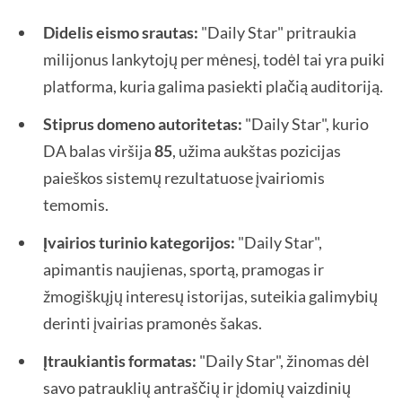
Didelis eismo srautas:
"Daily Star" pritraukia
milijonus lankytojų per mėnesį, todėl tai yra puiki
platforma, kuria galima pasiekti plačią auditoriją.
Stiprus domeno autoritetas:
"Daily Star", kurio
DA balas viršija
85
, užima aukštas pozicijas
paieškos sistemų rezultatuose įvairiomis
temomis.
Įvairios turinio kategorijos:
"Daily Star",
apimantis naujienas, sportą, pramogas ir
žmogiškųjų interesų istorijas, suteikia galimybių
derinti įvairias pramonės šakas.
Įtraukiantis formatas:
"Daily Star", žinomas dėl
savo patrauklių antraščių ir įdomių vaizdinių