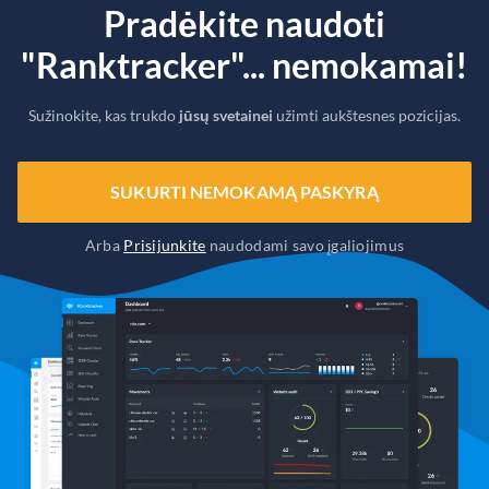
Pradėkite naudoti
"Ranktracker"... nemokamai!
Sužinokite, kas trukdo
jūsų svetainei
užimti aukštesnes pozicijas.
SUKURTI NEMOKAMĄ PASKYRĄ
Arba
Prisijunkite
naudodami savo įgaliojimus