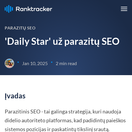
PARAZITŲ SEO
'Daily Star' už parazitų SEO
•
•
Jan 10, 2025
2 min read
Įvadas
Parazitinis SEO - tai galinga strategija, kuri naudoja
didelio autoriteto platformas, kad padidintų paieškos
sistemos pozicijas ir paskatintų tikslinį srautą.