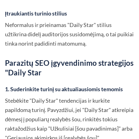
Įtraukiantis turinio stilius
Neformalus ir prieinamas "Daily Star" stilius
užtikrina didelį auditorijos susidomėjimą, o tai puikiai
tinka norint padidinti matomumą.
Parazitų SEO įgyvendinimo strategijos
"Daily Star
1. Suderinkite turinį su aktualiausiomis temomis
Stebėkite "Daily Star" tendencijas ir kurkite
papildomą turinį. Pavyzdžiui, jei "Daily Star" atkreipia
dėmesį į populiarų realybės šou, rinkitės tokius
raktažodžius kaip "Užkulisiai [šou pavadinimas]" arba
"Geriausios akimirkos iš [realybės šou]".