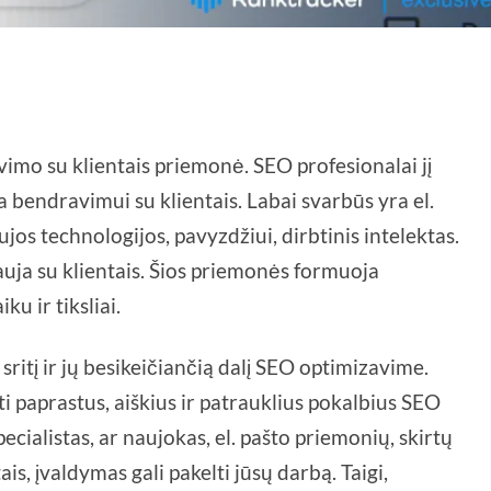
imo su klientais priemonė. SEO profesionalai jį
ja bendravimui su klientais. Labai svarbūs yra el.
ujos technologijos, pavyzdžiui, dirbtinis intelektas.
rauja su klientais. Šios priemonės formuoja
ku ir tiksliai.
sritį ir jų besikeičiančią dalį SEO optimizavime.
oti paprastus, aiškius ir patrauklius pokalbius SEO
cialistas, ar naujokas, el. pašto priemonių, skirtų
s, įvaldymas gali pakelti jūsų darbą. Taigi,