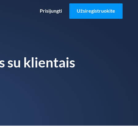
Prisijungti
Užsiregistruokite
 su klientais