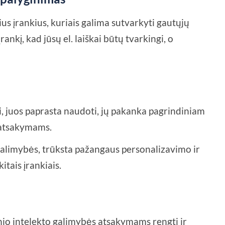
ius įrankius, kuriais galima sutvarkyti gautųjų
ankį, kad jūsų el. laiškai būtų tvarkingi, o
, juos paprasta naudoti, jų pakanka pagrindiniam
s atsakymams.
 galimybės, trūksta pažangaus personalizavimo ir
itais įrankiais.
io intelekto galimybės atsakymams rengti ir