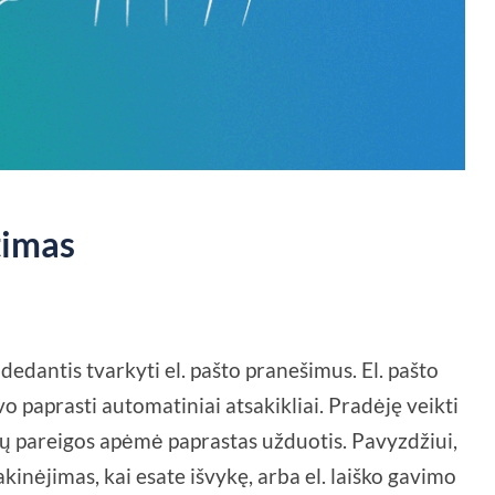
timas
 padedantis tvarkyti el. pašto pranešimus. El. pašto
uvo paprasti automatiniai atsakikliai. Pradėję veikti
, jų pareigos apėmė paprastas užduotis. Pavyzdžiui,
akinėjimas, kai esate išvykę, arba el. laiško gavimo