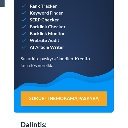
Rank Tracker
Keyword Finder
SERP Checker
Backlink Checker
Backlink Monitor
Website Audit
AI Article Writer
Sukurkite paskyrą šiandien. Kredito
kortelės nereikia.
SUKURTI NEMOKAMĄ PASKYRĄ
Dalintis
: