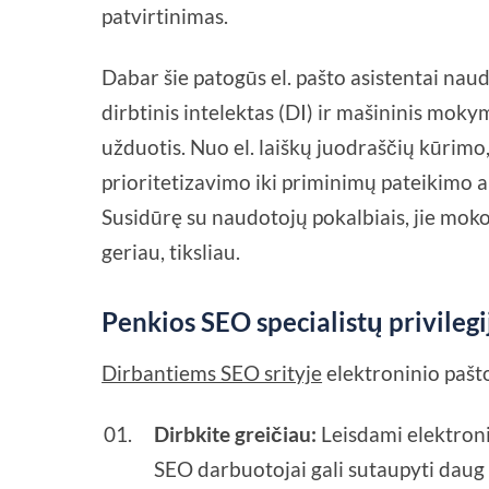
patvirtinimas.
Dabar šie patogūs el. pašto asistentai nau
dirbtinis intelektas (DI) ir mašininis mokyma
užduotis. Nuo el. laiškų juodraščių kūri
prioritetizavimo iki priminimų pateikimo ar
Susidūrę su naudotojų pokalbiais, jie mokos
geriau, tiksliau.
Penkios SEO specialistų privilegi
Dirbantiems SEO srityje
elektroninio pašto
Dirbkite greičiau:
Leisdami elektroni
SEO darbuotojai gali sutaupyti daug l