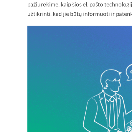
pažiūrėkime, kaip šios el. pašto technologij
užtikrinti, kad jie būtų informuoti ir pate