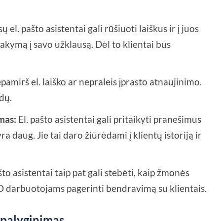
 el. pašto asistentai gali rūšiuoti laiškus ir į juos
tsakymą į savo užklausą. Dėl to klientai bus
epamirš el. laiško ar nepraleis įprasto atnaujinimo.
dų.
mas:
El. pašto asistentai gali pritaikyti pranešimus
ra daug. Jie tai daro žiūrėdami į klientų istoriją ir
što asistentai taip pat gali stebėti, kaip žmonės
SEO darbuotojams pagerinti bendravimą su klientais.
ų palyginimas