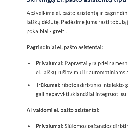
Apžvelkime el. pašto asistentą ir pagrindin
laiškų dėžutę. Padėsime jums rasti tobulą įr
pokalbiai - greiti.
Pagrindiniai el. pašto asistentai:
Privalumai:
Paprastai yra prieinamesni
el. laiškų rūšiavimui ir automatiniam
Trūkumai:
ribotos dirbtinio intelekto
gali nepavykti sklandžiai integruoti su k
AI valdomi el. pašto asistentai:
Privalumai:
Siūlomos pažangios dirbtin