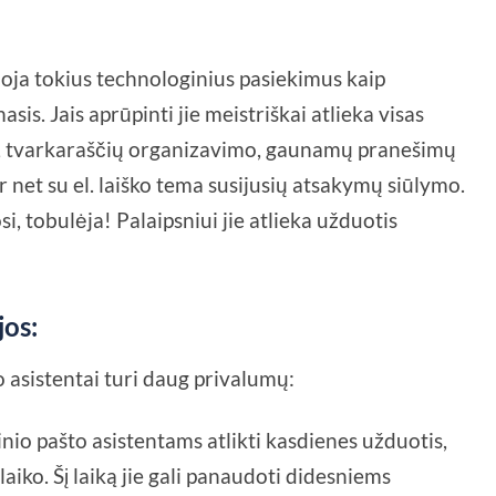
doja tokius technologinius pasiekimus kaip
sis. Jais aprūpinti jie meistriškai atlieka visas
mo, tvarkaraščių organizavimo, gaunamų pranešimų
 net su el. laiško tema susijusių atsakymų siūlymo.
i, tobulėja! Palaipsniui jie atlieka užduotis
jos:
 asistentai turi daug privalumų:
nio pašto asistentams atlikti kasdienes užduotis,
aiko. Šį laiką jie gali panaudoti didesniems