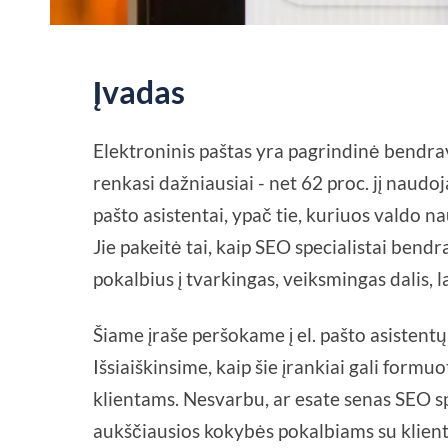
Įvadas
Elektroninis paštas yra pagrindinė bendrav
renkasi dažniausiai - net 62 proc. jį naudo
pašto asistentai, ypač tie, kuriuos valdo na
Jie pakeitė tai, kaip SEO specialistai bend
pokalbius į tvarkingas, veiksmingas dalis, lai
Šiame įraše peršokame į el. pašto asistentų 
Išsiaiškinsime, kaip šie įrankiai gali formu
klientams. Nesvarbu, ar esate senas SEO spe
aukščiausios kokybės pokalbiams su klientai