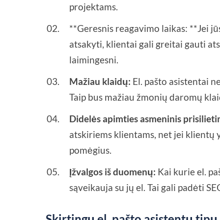
projektams.
**Geresnis reagavimo laikas: **Jei jūsų
atsakyti, klientai gali greitai gauti a
laimingesni.
Mažiau klaidų:
El. pašto asistentai n
Taip bus mažiau žmonių daromų klai
Didelės apimties asmeninis prisilieti
atskiriems klientams, net jei klientų y
pomėgius.
Įžvalgos iš duomenų:
Kai kurie el. pa
sąveikauja su jų el. Tai gali padėti 
Skirtingų el. pašto asistentų tip