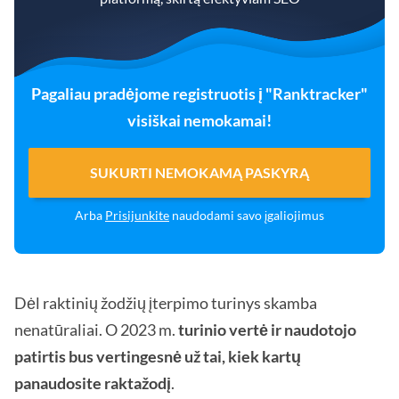
Pagaliau pradėjome registruotis į "Ranktracker"
visiškai nemokamai!
SUKURTI NEMOKAMĄ PASKYRĄ
Arba
Prisijunkite
naudodami savo įgaliojimus
Dėl raktinių žodžių įterpimo turinys skamba
nenatūraliai. O 2023 m.
turinio vertė ir naudotojo
patirtis bus vertingesnė už tai, kiek kartų
panaudosite raktažodį
.