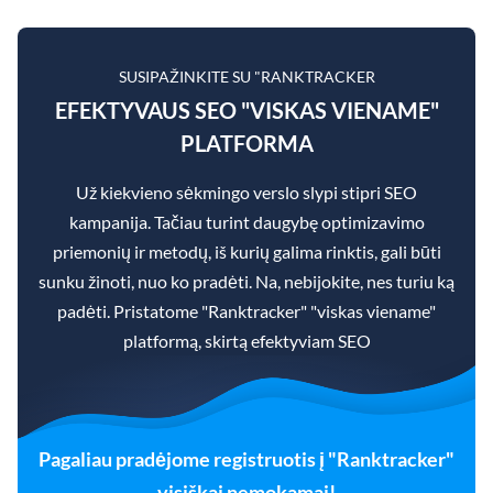
SUSIPAŽINKITE SU "RANKTRACKER
EFEKTYVAUS SEO "VISKAS VIENAME"
PLATFORMA
Už kiekvieno sėkmingo verslo slypi stipri SEO
kampanija. Tačiau turint daugybę optimizavimo
priemonių ir metodų, iš kurių galima rinktis, gali būti
sunku žinoti, nuo ko pradėti. Na, nebijokite, nes turiu ką
padėti. Pristatome "Ranktracker" "viskas viename"
platformą, skirtą efektyviam SEO
Pagaliau pradėjome registruotis į "Ranktracker"
visiškai nemokamai!