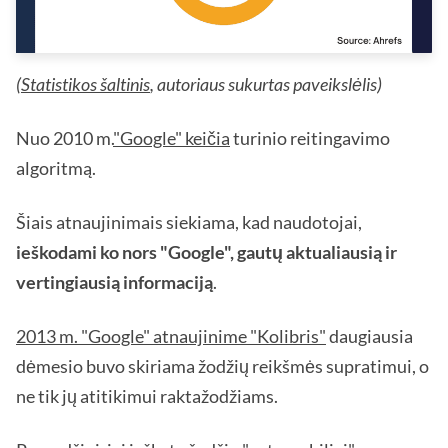
(
Statistikos šaltinis
, autoriaus sukurtas paveikslėlis)
Nuo 2010 m.
"Google" keičia
turinio reitingavimo
algoritmą.
Šiais atnaujinimais siekiama, kad naudotojai,
ieškodami ko nors "Google", gautų aktualiausią ir
vertingiausią informaciją
.
2013 m. "Google" atnaujinime "Kolibris"
daugiausia
dėmesio buvo skiriama žodžių reikšmės supratimui, o
ne tik jų atitikimui raktažodžiams.