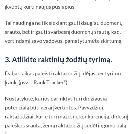
įkvėptų kurti naujus puslapius.
Tai naudinga ne tik siekiant gauti daugiau duomenų
srauto, bet ir gauti svarbesnį duomenų srautą, kad,
vertindami savo vadovus
, pamatytumėte skirtumą.
3. Atlikite raktinių žodžių tyrimą.
Dabar laikas paleisti raktažodžių idėjas per tyrimo
įrankį (pvz., "Rank Tracker").
Nustatykite, kurios parinktys turi didžiausią
potencialą būti gerai įvertintos. Pavyzdžiui,
raktažodžiai, kurie turi mažesnę konkurenciją, didesnį
paieškos srautą, žemą raktažodžių sudėtingumo balą