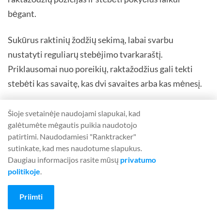
bėgant.
Sukūrus raktinių žodžių sekimą, labai svarbu
nustatyti reguliarų stebėjimo tvarkaraštį.
Priklausomai nuo poreikių, raktažodžius gali tekti
stebėti kas savaitę, kas dvi savaites arba kas mėnesį.
2. Išanalizuokite raktinių žodžių
Šioje svetainėje naudojami slapukai, kad
galėtumėte mėgautis puikia naudotojo
efektyvumą
patirtimi. Naudodamiesi "Ranktracker"
sutinkate, kad mes naudotume slapukus.
Kai nustatysite reguliarų stebėsenos tvarkaraštį,
Daugiau informacijos rasite mūsų
privatumo
laikas analizuoti raktažodžių našumą. Tai reiškia, kad
politikoje
.
reikia peržiūrėti raktažodžių reitingus ir nustatyti
tendencijas ar modelius.
Priimti