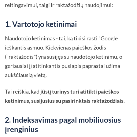
reitingavimui, taigi ir raktažodžių naudojimui:
1. Vartotojo ketinimai
Naudotojo ketinimas - tai, ką tikisi rasti "Google"
ieškantis asmuo. Kiekvienas paieškos žodis
("raktažodis") yra susijęs su naudotojo ketinimu, o
geriausiai jį atitinkantis puslapis paprastai užima
aukščiausią vietą.
Tai reiškia, kad
jūsų turinys turi atitikti paieškos
ketinimus, susijusius su pasirinktais raktažodžiais
.
2. Indeksavimas pagal mobiliuosius
įrenginius