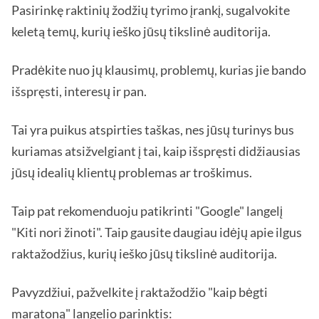
Pasirinkę raktinių žodžių tyrimo įrankį, sugalvokite
keletą temų, kurių ieško jūsų tikslinė auditorija.
Pradėkite nuo jų klausimų, problemų, kurias jie bando
išspręsti, interesų ir pan.
Tai yra puikus atspirties taškas, nes jūsų turinys bus
kuriamas atsižvelgiant į tai, kaip išspręsti didžiausias
jūsų idealių klientų problemas ar troškimus.
Taip pat rekomenduoju patikrinti "Google" langelį
"Kiti nori žinoti". Taip gausite daugiau idėjų apie ilgus
raktažodžius, kurių ieško jūsų tikslinė auditorija.
Pavyzdžiui, pažvelkite į raktažodžio "kaip bėgti
maratoną" langelio parinktis: