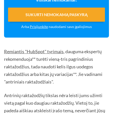
SUKURTI NEMOKAMĄ PASKYRĄ
Arba
Prisijunkite
naudodami savo įgaliojimus
Remiantis "HubSpot" tyrimais
, dauguma ekspertų
rekomenduoja** turėti vieną-tris pagrindinius
raktažodžius, tada naudoti kelis ilgus uodegos
raktažodžius arba kitas jų variacijas**. Jie vadinami
"antriniais raktažodžiais".
Antrinių raktažodžių tikslas nėra leisti jums užimti
vietą pagal kuo daugiau raktažodžių. Vietoj to, jie
padeda aiškiau atskleisti įrašo temą, neverčiant jūsų