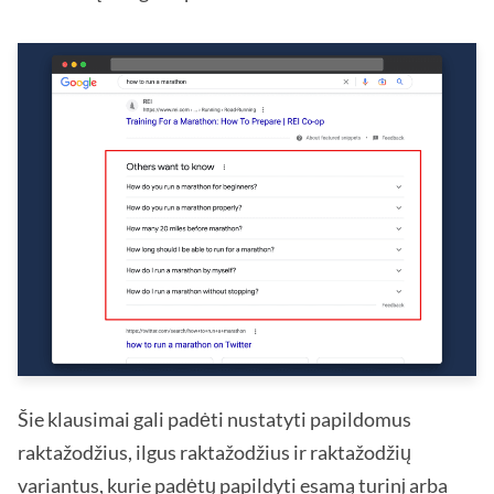
Šie klausimai gali padėti nustatyti papildomus
raktažodžius, ilgus raktažodžius ir raktažodžių
variantus, kurie padėtų papildyti esamą turinį arba