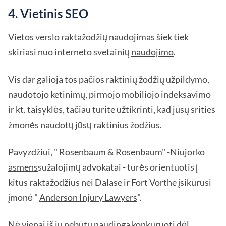
4. Vietinis SEO
Vietos verslo raktažodžių naudojimas
šiek tiek
skiriasi nuo interneto svetainių
naudojimo
.
Vis dar galioja tos pačios raktinių žodžių užpildymo,
naudotojo ketinimų, pirmojo mobiliojo indeksavimo
ir kt. taisyklės, tačiau turite užtikrinti, kad jūsų srities
žmonės naudotų jūsų raktinius žodžius.
Pavyzdžiui, "
Rosenbaum & Rosenbaum" -
Niujorko
asmens
sužalojimų advokatai - turės orientuotis į
kitus raktažodžius nei Dalase ir Fort Vorthe įsikūrusi
įmonė "
Anderson Injury Lawyers
".
Nė vienai iš jų nebūtų naudinga konkuruoti dėl