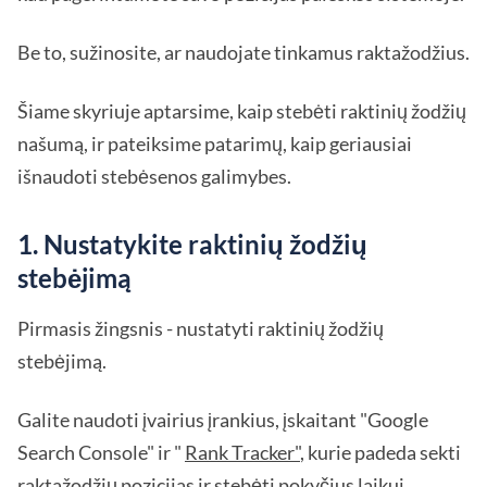
Be to, sužinosite, ar naudojate tinkamus raktažodžius.
Šiame skyriuje aptarsime, kaip stebėti raktinių žodžių
našumą, ir pateiksime patarimų, kaip geriausiai
išnaudoti stebėsenos galimybes.
1. Nustatykite raktinių žodžių
stebėjimą
Pirmasis žingsnis - nustatyti raktinių žodžių
stebėjimą.
Galite naudoti įvairius įrankius, įskaitant "Google
Search Console" ir "
Rank Tracker"
, kurie padeda sekti
raktažodžių pozicijas ir stebėti pokyčius laikui