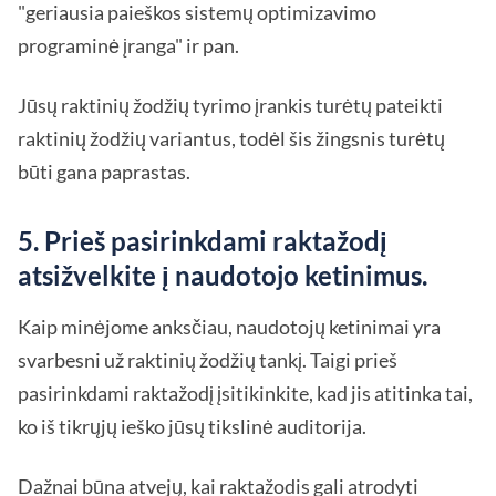
"geriausia paieškos sistemų optimizavimo
programinė įranga" ir pan.
Jūsų raktinių žodžių tyrimo įrankis turėtų pateikti
raktinių žodžių variantus, todėl šis žingsnis turėtų
būti gana paprastas.
5. Prieš pasirinkdami raktažodį
atsižvelkite į naudotojo ketinimus.
Kaip minėjome anksčiau, naudotojų ketinimai yra
svarbesni už raktinių žodžių tankį. Taigi prieš
pasirinkdami raktažodį įsitikinkite, kad jis atitinka tai,
ko iš tikrųjų ieško jūsų tikslinė auditorija.
Dažnai būna atvejų, kai raktažodis gali atrodyti