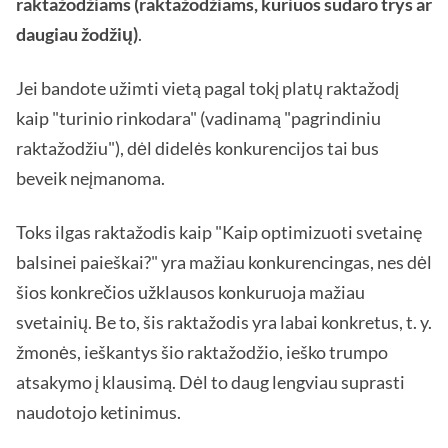
raktažodžiams (raktažodžiams, kuriuos sudaro trys ar
daugiau žodžių)
.
Jei bandote užimti vietą pagal tokį platų raktažodį
kaip "turinio rinkodara" (vadinamą "pagrindiniu
raktažodžiu"), dėl didelės konkurencijos tai bus
beveik neįmanoma.
Toks ilgas raktažodis kaip "Kaip optimizuoti svetainę
balsinei paieškai?" yra mažiau konkurencingas, nes dėl
šios konkrečios užklausos konkuruoja mažiau
svetainių. Be to, šis raktažodis yra labai konkretus, t. y.
žmonės, ieškantys šio raktažodžio, ieško trumpo
atsakymo į klausimą. Dėl to daug lengviau suprasti
naudotojo ketinimus.