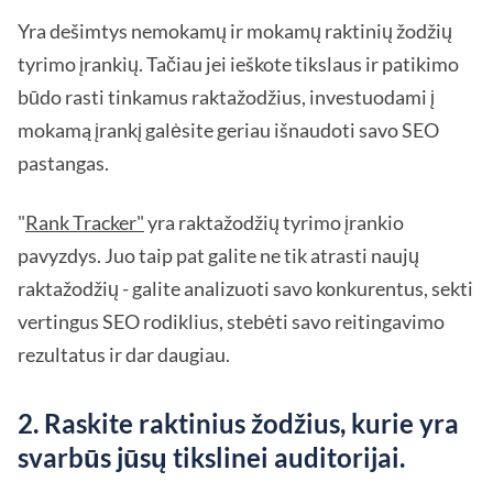
Yra dešimtys nemokamų ir mokamų raktinių žodžių
tyrimo įrankių. Tačiau jei ieškote tikslaus ir patikimo
būdo rasti tinkamus raktažodžius, investuodami į
mokamą įrankį galėsite geriau išnaudoti savo SEO
pastangas.
"
Rank Tracker"
yra raktažodžių tyrimo įrankio
pavyzdys. Juo taip pat galite ne tik atrasti naujų
raktažodžių - galite analizuoti savo konkurentus, sekti
vertingus SEO rodiklius, stebėti savo reitingavimo
rezultatus ir dar daugiau.
2. Raskite raktinius žodžius, kurie yra
svarbūs jūsų tikslinei auditorijai.