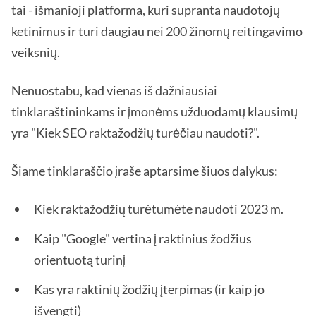
tai - išmanioji platforma, kuri supranta naudotojų
ketinimus ir turi daugiau nei 200 žinomų reitingavimo
veiksnių.
Nenuostabu, kad vienas iš dažniausiai
tinklaraštininkams ir įmonėms užduodamų klausimų
yra "Kiek SEO raktažodžių turėčiau naudoti?".
Šiame tinklaraščio įraše aptarsime šiuos dalykus:
Kiek raktažodžių turėtumėte naudoti 2023 m.
Kaip "Google" vertina į raktinius žodžius
orientuotą turinį
Kas yra raktinių žodžių įterpimas (ir kaip jo
išvengti)