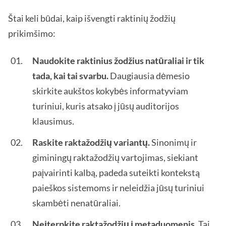
Štai keli būdai, kaip išvengti raktinių žodžių
prikimšimo:
Naudokite raktinius žodžius natūraliai ir tik
tada, kai tai svarbu.
Daugiausia dėmesio
skirkite aukštos kokybės informatyviam
turiniui, kuris atsako į jūsų auditorijos
klausimus.
Raskite raktažodžių variantų.
Sinonimų ir
giminingų raktažodžių vartojimas, siekiant
paįvairinti kalbą, padeda suteikti kontekstą
paieškos sistemoms ir neleidžia jūsų turiniui
skambėti nenatūraliai.
Neįterpkite raktažodžių į metaduomenis
. Tai