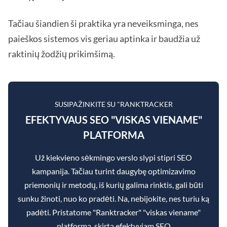
Tačiau šiandien ši praktika yra neveiksminga, nes
paieškos sistemos vis geriau aptinka ir baudžia už
raktinių žodžių prikimšimą.
SUSIPAŽINKITE SU "RANKTRACKER
EFEKTYVAUS SEO "VISKAS VIENAME"
PLATFORMA
Už kiekvieno sėkmingo verslo slypi stipri SEO
kampanija. Tačiau turint daugybę optimizavimo
priemonių ir metodų, iš kurių galima rinktis, gali būti
sunku žinoti, nuo ko pradėti. Na, nebijokite, nes turiu ką
padėti. Pristatome "Ranktracker" "viskas viename"
platformą, skirtą efektyviam SEO