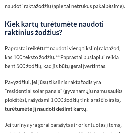
naudoti raktažodžių (apie tai netrukus pakalbėsime).
Kiek kartų turėtumėte naudoti
raktinius žodžius?
Paprastai reikėtų** naudoti vieną tikslinį raktažodį
kas 100 teksto žodžių. **Paprastai puslapiui reikia
bent 500 žodžių, kad jis būtų gerai įvertintas.
Pavyzdžiui, jei jūsų tikslinis raktažodis yra
"residential solar panels" (gyvenamųjų namų saulės
plokštės), rašydami 1 000 žodžių tinklaraščio įrašą,
turėtumėte jį naudoti dešimt kartų.
Jei turinys yra gerai parašytas ir orientuotas į temą,