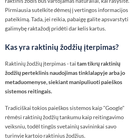
raktinis žodis bus vartojamas natūraliai, kai rašysite.
Pirmiausia sutelkite dėmesį į vertingos informacijos
pateikimą. Tada, jei reikia, pabaigę galite apsvarstyti
galimybę raktažodį pridėti dar kelis kartus.
Kas yra raktinių žodžių įterpimas?
Raktinių žodžių įterpimas - tai
tam tikrų raktinių
žodžių perteklinis naudojimas tinklalapyje arba jo
metaduomenyse, siekiant manipuliuoti paieškos
sistemos reitingais.
Tradiciškai tokios paieškos sistemos kaip "Google"
rėmėsi raktinių žodžių tankumu kaip reitingavimo
veiksniu, todėl tingūs svetainių savininkai savo
turinyje kartojo raktinius žodžius.