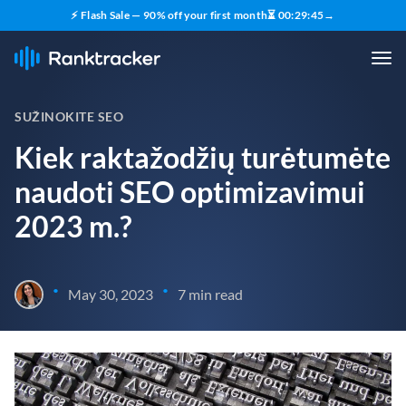
⚡ Flash Sale — 90% off your first month
⏳
00
:
29
:
43
→
SUŽINOKITE SEO
Kiek raktažodžių turėtumėte
naudoti SEO optimizavimui
2023 m.?
•
•
May 30, 2023
7 min read