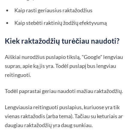
Kaip rasti geriausius raktažodžius
Kaip stebėti raktinių žodžių efektyvumą
Kiek raktažodžių turėčiau naudoti?
Aiškiai nurodžius puslapio tikslą, "Google" lengviau
supras, apie ką jis yra. Todėl puslapį bus lengviau
reitinguoti.
Todėl paprastai geriau naudoti mažiau raktažodžių.
Lengviausia reitinguoti puslapius, kuriuose yra tik
vienas raktažodis (arba tema). Tačiau su keturiais ar
daugiau raktažodžių yra daug sunkiau.