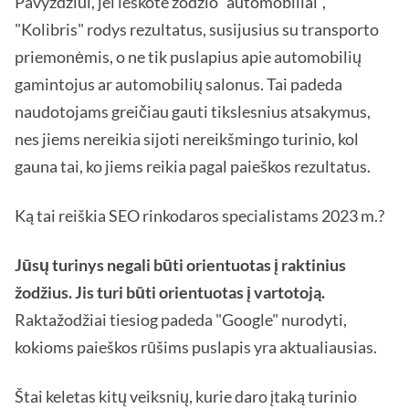
Pavyzdžiui, jei ieškote žodžio "automobiliai",
"Kolibris" rodys rezultatus, susijusius su transporto
priemonėmis, o ne tik puslapius apie automobilių
gamintojus ar automobilių salonus. Tai padeda
naudotojams greičiau gauti tikslesnius atsakymus,
nes jiems nereikia sijoti nereikšmingo turinio, kol
gauna tai, ko jiems reikia pagal paieškos rezultatus.
Ką tai reiškia SEO rinkodaros specialistams 2023 m.?
Jūsų turinys negali būti orientuotas į raktinius
žodžius. Jis turi būti orientuotas į vartotoją.
Raktažodžiai tiesiog padeda "Google" nurodyti,
kokioms paieškos rūšims puslapis yra aktualiausias.
Štai keletas kitų veiksnių, kurie daro įtaką turinio