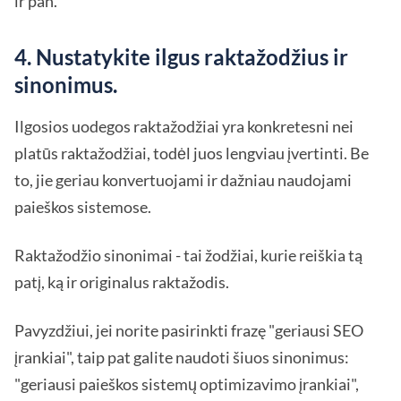
ir pan.
4. Nustatykite ilgus raktažodžius ir
sinonimus.
Ilgosios uodegos raktažodžiai yra konkretesni nei
platūs raktažodžiai, todėl juos lengviau įvertinti. Be
to, jie geriau konvertuojami ir dažniau naudojami
paieškos sistemose.
Raktažodžio sinonimai - tai žodžiai, kurie reiškia tą
patį, ką ir originalus raktažodis.
Pavyzdžiui, jei norite pasirinkti frazę "geriausi SEO
įrankiai", taip pat galite naudoti šiuos sinonimus:
"geriausi paieškos sistemų optimizavimo įrankiai",