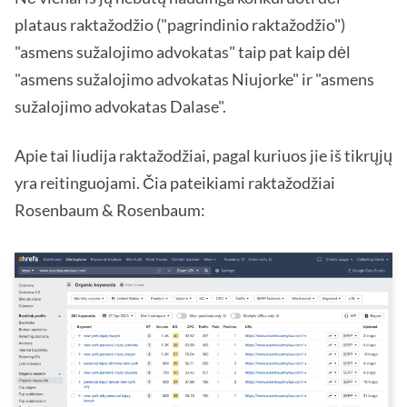
plataus raktažodžio ("pagrindinio raktažodžio")
"asmens sužalojimo advokatas" taip pat kaip dėl
"asmens sužalojimo advokatas Niujorke" ir "asmens
sužalojimo advokatas Dalase".
Apie tai liudija raktažodžiai, pagal kuriuos jie iš tikrųjų
yra reitinguojami. Čia pateikiami raktažodžiai
Rosenbaum & Rosenbaum: