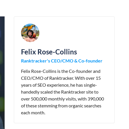
Felix Rose-Collins
Ranktracker's CEO/CMO & Co-founder
Felix Rose-Collins is the Co-founder and
CEO/CMO of Ranktracker. With over 15
years of SEO experience, he has single-
handedly scaled the Ranktracker site to
over 500,000 monthly visits, with 390,000
of these stemming from organic searches
each month.