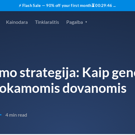
⚡ Flash Sale — 90% off your first month
⏳
00
:
29
:
45
→
Kainodara
Tinklaraštis
Pagalba
mo strategija: Kaip gen
mokamomis dovanomis
4 min read
•