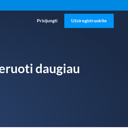
Prisijungti
Užsiregistruokite
eruoti daugiau