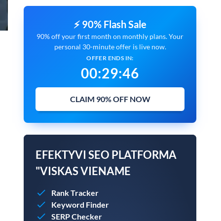
⚡ 90% Flash Sale
90% off your first month on monthly plans. Your
personal 30-minute offer is live now.
OFFER ENDS IN:
00
:
29
:
45
CLAIM 90% OFF NOW
EFEKTYVI SEO PLATFORMA
"VISKAS VIENAME
Rank Tracker
Keyword Finder
SERP Checker