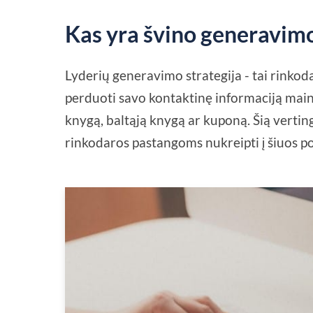
Kas yra švino generavimo
Lyderių generavimo strategija - tai rinkoda
perduoti savo kontaktinę informaciją main
knygą, baltąją knygą ar kuponą. Šią verti
rinkodaros pastangoms nukreipti į šiuos po