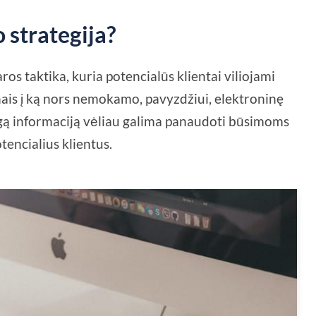
 strategija?
ros taktika, kuria potencialūs klientai viliojami
ais į ką nors nemokamo, pavyzdžiui, elektroninę
ngą informaciją vėliau galima panaudoti būsimoms
tencialius klientus.