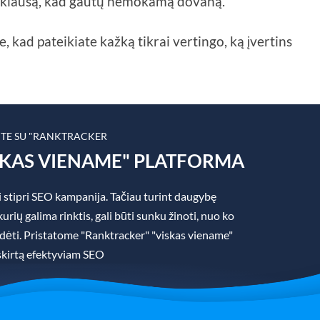
apklausą, kad gautų nemokamą dovaną.
e, kad pateikiate kažką tikrai vertingo, ką įvertins
ITE SU "RANKTRACKER
SKAS VIENAME" PLATFORMA
 stipri SEO kampanija. Tačiau turint daugybę
rių galima rinktis, gali būti sunku žinoti, nuo ko
padėti. Pristatome "Ranktracker" "viskas viename"
skirtą efektyviam SEO