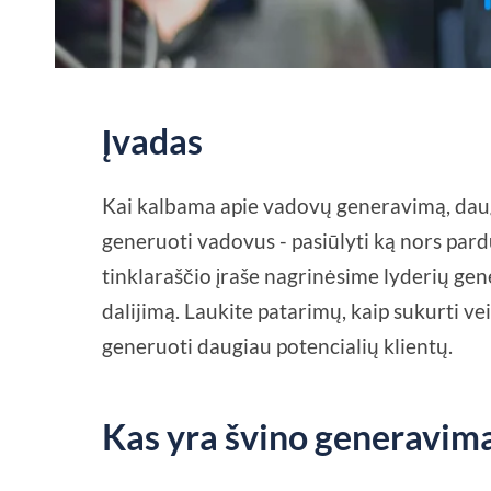
Įvadas
Kai kalbama apie vadovų generavimą, daug
generuoti vadovus - pasiūlyti ką nors pardu
tinklaraščio įraše nagrinėsime lyderių g
dalijimą. Laukite patarimų, kaip sukurti
generuoti daugiau potencialių klientų.
Kas yra švino generavim