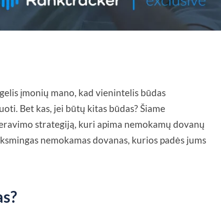
elis įmonių mano, kad vienintelis būdas
oti. Bet kas, jei būtų kitas būdas? Šiame
eneravimo strategiją, kuri apima nemokamų dovanų
 veiksmingas nemokamas dovanas, kurios padės jums
as?