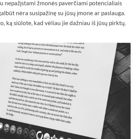
tu nepažįstami žmonės paverčiami potencialiais
albūt nėra susipažinę su jūsų įmone ar paslauga.
, ką siūlote, kad vėliau jie dažniau iš jūsų pirktų.