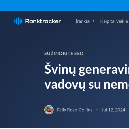
Įrankiai
Kaip tai veikia
SUŽINOKITE SEO
Švinų generavi
vadovų su ne
Felix Rose-Collins
Jul 12, 2024
•