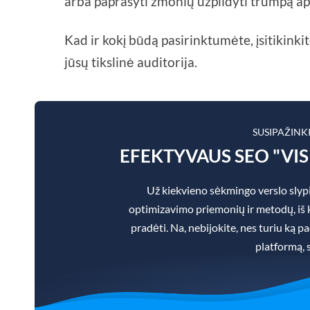
arba paprašyti žmonių užpildyti trumpą 
Kad ir kokį būdą pasirinktumėte, įsitikinkit
jūsų tikslinė auditorija.
SUSIPAŽINK
EFEKTYVAUS SEO "VI
Už kiekvieno sėkmingo verslo slypi
optimizavimo priemonių ir metodų, iš ku
pradėti. Na, nebijokite, nes turiu ką 
platformą, 