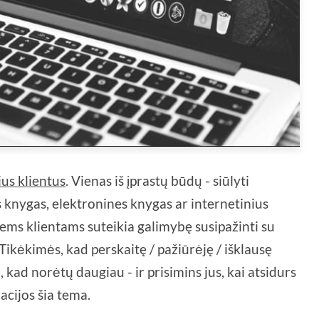
us klientus
. Vienas iš įprastų būdų - siūlyti
knygas, elektronines knygas ar internetinius
iems klientams suteikia galimybę susipažinti su
Tikėkimės, kad perskaitę / pažiūrėję / išklausę
, kad norėtų daugiau - ir prisimins jus, kai atsidurs
acijos šia tema.