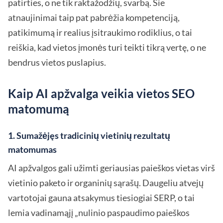
patirties, o ne tik raktažodžių, svarbą. Šie
atnaujinimai taip pat pabrėžia kompetenciją,
patikimumą ir realius įsitraukimo rodiklius, o tai
reiškia, kad vietos įmonės turi teikti tikrą vertę, o ne
bendrus vietos puslapius.
Kaip AI apžvalga veikia vietos SEO
matomumą
1. Sumažėjęs tradicinių vietinių rezultatų
matomumas
AI apžvalgos gali užimti geriausias paieškos vietas virš
vietinio paketo ir organinių sąrašų. Daugeliu atvejų
vartotojai gauna atsakymus tiesiogiai SERP, o tai
lemia vadinamąjį „nulinio paspaudimo paieškos