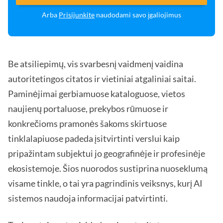
Arba
Prisijunkite
naudodami savo įgaliojimus
Be atsiliepimų, vis svarbesnį vaidmenį vaidina
autoritetingos citatos ir vietiniai atgaliniai saitai.
Paminėjimai gerbiamuose kataloguose, vietos
naujienų portaluose, prekybos rūmuose ir
konkrečioms pramonės šakoms skirtuose
tinklalapiuose padeda įsitvirtinti verslui kaip
pripažintam subjektui jo geografinėje ir profesinėje
ekosistemoje. Šios nuorodos sustiprina nuoseklumą
visame tinkle, o tai yra pagrindinis veiksnys, kurį AI
sistemos naudoja informacijai patvirtinti.