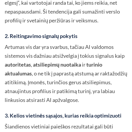
elgesį“, kai vartotojai randa tai, ko jiems reikia, net
nepaspausdami. Ši tendencija gali sumažinti verslo
profilių ir svetainių peržiūras ir veiksmus.
2. Reitingavimo signalų pokytis
Artumas vis dar yra svarbus, tačiau AI valdomos
sistemos vis dažniau atsižvelgia į tokius signalus kaip
autoritetas
,
atsiliepimų nuotaika
ir
turinio
aktualumas
, o ne tik į paprastą atstumą ar raktažodžių
atitikimą. Įmonės, turinčios gerus atsiliepimus,
atnaujintus profilius ir patikimą turinį, yra labiau
linkusios atsirasti AI apžvalgose.
3. Kelios vietinės sąsajos, kurias reikia optimizuoti
Šiandienos vietiniai paieškos rezultatai gali būti