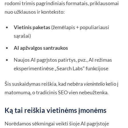
rodomi trimis pagrindiniais formatais, priklausomai
nuo užklausos ir konteksto:
Vietinis paketas
(žemėlapis + populiariausi
sąrašai)
AI apžvalgos santraukos
Naujos AI pagrįstos patirtys, pvz., AI režimas
eksperimentinėse „Search Labs“ funkcijose
Šis suskaidymas reiškia, kad nebėra
vienintelio
kelio į
matomumą, o tradicinis SEO vien nebeužtenka.
Ką tai reiškia vietinėms įmonėms
Norėdamos sėkmingai veikti šioje AI pagrįstoje