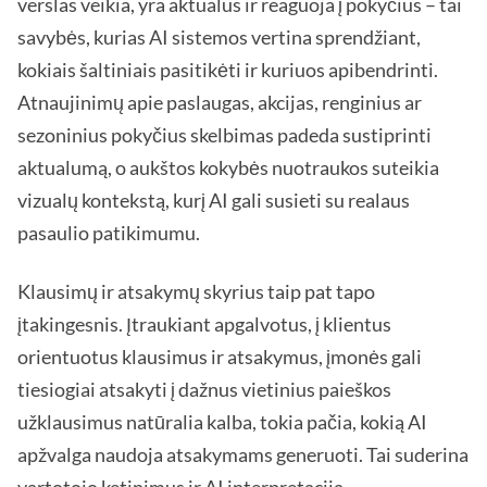
verslas veikia, yra aktualus ir reaguoja į pokyčius – tai
savybės, kurias AI sistemos vertina sprendžiant,
kokiais šaltiniais pasitikėti ir kuriuos apibendrinti.
Atnaujinimų apie paslaugas, akcijas, renginius ar
sezoninius pokyčius skelbimas padeda sustiprinti
aktualumą, o aukštos kokybės nuotraukos suteikia
vizualų kontekstą, kurį AI gali susieti su realaus
pasaulio patikimumu.
Klausimų ir atsakymų skyrius taip pat tapo
įtakingesnis. Įtraukiant apgalvotus, į klientus
orientuotus klausimus ir atsakymus, įmonės gali
tiesiogiai atsakyti į dažnus vietinius paieškos
užklausimus natūralia kalba, tokia pačia, kokią AI
apžvalga naudoja atsakymams generuoti. Tai suderina