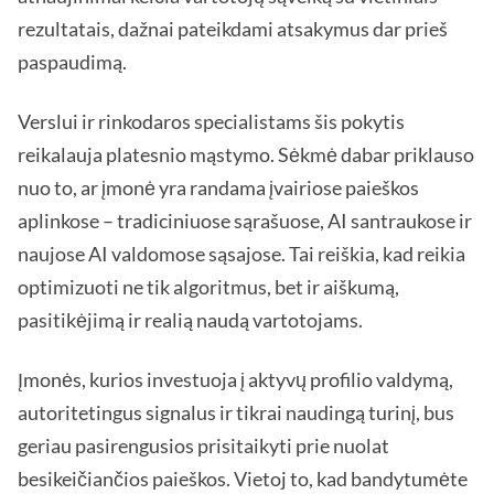
rezultatais, dažnai pateikdami atsakymus dar prieš
paspaudimą.
Verslui ir rinkodaros specialistams šis pokytis
reikalauja platesnio mąstymo. Sėkmė dabar priklauso
nuo to, ar įmonė yra randama įvairiose paieškos
aplinkose – tradiciniuose sąrašuose, AI santraukose ir
naujose AI valdomose sąsajose. Tai reiškia, kad reikia
optimizuoti ne tik algoritmus, bet ir aiškumą,
pasitikėjimą ir realią naudą vartotojams.
Įmonės, kurios investuoja į aktyvų profilio valdymą,
autoritetingus signalus ir tikrai naudingą turinį, bus
geriau pasirengusios prisitaikyti prie nuolat
besikeičiančios paieškos. Vietoj to, kad bandytumėte