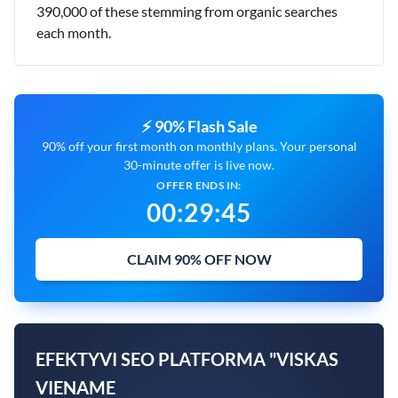
390,000 of these stemming from organic searches
each month.
⚡ 90% Flash Sale
90% off your first month on monthly plans. Your personal
30-minute offer is live now.
OFFER ENDS IN:
00
:
29
:
44
CLAIM 90% OFF NOW
EFEKTYVI SEO PLATFORMA "VISKAS
VIENAME