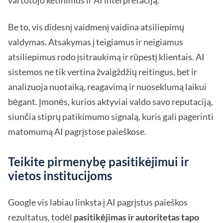
vartotojo ketinimus ir AI interpretaciją.
Be to, vis didesnį vaidmenį vaidina atsiliepimų
valdymas. Atsakymas į teigiamus ir neigiamus
atsiliepimus rodo įsitraukimą ir rūpestį klientais. AI
sistemos ne tik vertina žvaigždžių reitingus, bet ir
analizuoja nuotaiką, reagavimą ir nuoseklumą laikui
bėgant. Įmonės, kurios aktyviai valdo savo reputaciją,
siunčia stiprų patikimumo signalą, kuris gali pagerinti
matomumą AI pagrįstose paieškose.
Teikite pirmenybę pasitikėjimui ir
vietos institucijoms
Google vis labiau linksta į AI pagrįstus paieškos
rezultatus, todėl
pasitikėjimas ir autoritetas tapo