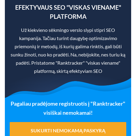
EFEKTYVAUS SEO "VISKAS VIENAME"
PLATFORMA
Už kiekvieno sėkmingo verslo slypi stipri SEO
kampanija. Tačiau turint daugybę optimizavimo
priemonių ir metodų, iš kurių galima rinktis, gali būti
sunku žinoti, nuo ko pradėti. Na, nebijokite, nes turiu ką
padėti. Pristatome "Ranktracker" "viskas viename"
platformą, skirtą efektyviam SEO
Pagaliau pradėjome registruotis į "Ranktracker"
visiškai nemokamai!
SUKURTI NEMOKAMĄ PASKYRĄ