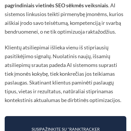
pagrindiniais vietinės SEO sėkmės veiksniais
. AI
sistemos linkusios teikti pirmenybę įmonėms, kurios
aiškiai įrodo savo teisėtumą, kompetenciją ir svarbą
bendruomenei, o ne tik optimizuoja raktažodžius.
Klientų atsiliepimai išlieka vienu iš stipriausių
pasitikėjimo signalų. Nuolatinis naujų, išsamių
atsiliepimų srautas padeda AI sistemoms suprasti
tiek įmonės kokybę, tiek konkrečias jos teikiamas
paslaugas. Skatinant klientus paminėti paslaugų
tipus, vietas ir rezultatus, natūraliai stiprinamas
kontekstinis aktualumas be dirbtinės optimizacijos.
SUSIPAŽINKITE SU "RANKTRACKER