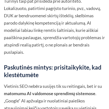
Turinys taip pat prisideda prie autoriteto.
Lokalizuoto, patirtimi pagrįsto turinio, pvz., vadovų,
DUK ar bendruomenei skirtų išteklių, skelbimas
parodo dalykinę kompetenciją ir aktualumą. AI
modeliai labiau linkę remtis šaltiniais, kurie aiškiai
paaiškina paslaugas, sprendžia vartotojų problemas ir
atspindi realią patirtį, o ne plonais ar bendrais
puslapiais.
Paskutinės mintys: prisitaikykite, kad
klestėtumėte
Vietinis SEO nebėra susijęs tik su reitingais, bet ir su
matomumu AI valdomose sprendimų sistemose
.
„Google“ AI apžvalga ir nuolatiniai paieškos
atnaujinimai keičia vartotojų sąveiką su vietiniais