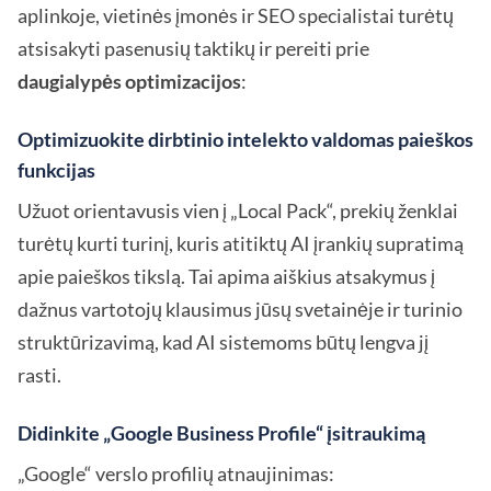
aplinkoje, vietinės įmonės ir SEO specialistai turėtų
atsisakyti pasenusių taktikų ir pereiti prie
daugialypės optimizacijos
:
Optimizuokite dirbtinio intelekto valdomas paieškos
funkcijas
Užuot orientavusis vien į „Local Pack“, prekių ženklai
turėtų kurti turinį, kuris atitiktų AI įrankių supratimą
apie paieškos tikslą. Tai apima aiškius atsakymus į
dažnus vartotojų klausimus jūsų svetainėje ir turinio
struktūrizavimą, kad AI sistemoms būtų lengva jį
rasti.
Didinkite „Google Business Profile“ įsitraukimą
„Google“ verslo profilių atnaujinimas: