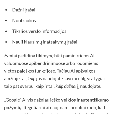
Dažni įrašai
Nuotraukos
Tikslios verslo informacijos
Nauji klausimų ir atsakymų įrašai
žymiai padidina tikimybę būti paminėtiems AI
valdomuose apibendrinimuose arba rodomiems
vietos paieškos funkcijose. Tačiau AI apžvalgos
amžiuje tai,
kaip
jūs naudojate savo profilį, yra lygiai
taip pat svarbu, kaip ir tai,
kaip dažnai
jį naudojate.
„Google“ AI vis dažniau ieško
veiklos ir autentiškumo
požymių
. Reguliariai atnaujinami profiliai rodo, kad