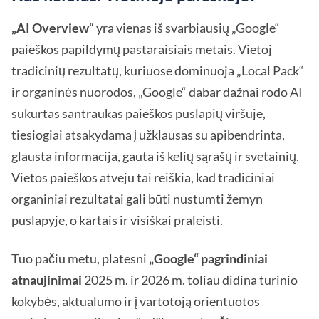
„AI Overview“
yra vienas iš svarbiausių „Google“
paieškos papildymų pastaraisiais metais. Vietoj
tradicinių rezultatų, kuriuose dominuoja „Local Pack“
ir organinės nuorodos, „Google“ dabar dažnai rodo AI
sukurtas santraukas paieškos puslapių viršuje,
tiesiogiai atsakydama į užklausas su apibendrinta,
glausta informacija, gauta iš kelių sąrašų ir svetainių.
Vietos paieškos atveju tai reiškia, kad tradiciniai
organiniai rezultatai gali būti nustumti žemyn
puslapyje, o kartais ir visiškai praleisti.
Tuo pačiu metu, platesni
„Google“ pagrindiniai
atnaujinimai
2025 m. ir 2026 m. toliau didina turinio
kokybės, aktualumo ir į vartotoją orientuotos