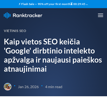
⚡ Flash Sale — 90% off your first month
⏳
00
:
29
:
44
→
VIETINIS SEO
Kaip vietos SEO keičia
'Google' dirbtinio intelekto
apžvalga ir naujausi paieškos
atnaujinimai
•
•
Jan 26, 2026
4 min read