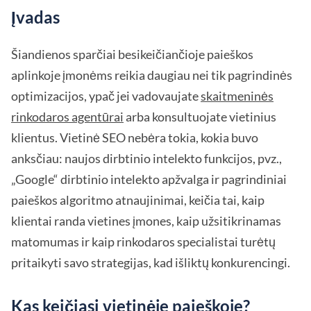
Įvadas
Šiandienos sparčiai besikeičiančioje paieškos
aplinkoje įmonėms reikia daugiau nei tik pagrindinės
optimizacijos, ypač jei vadovaujate
skaitmeninės
rinkodaros agentūrai
arba konsultuojate vietinius
klientus. Vietinė SEO nebėra tokia, kokia buvo
anksčiau: naujos dirbtinio intelekto funkcijos, pvz.,
„Google“ dirbtinio intelekto apžvalga ir pagrindiniai
paieškos algoritmo atnaujinimai, keičia tai, kaip
klientai randa vietines įmones, kaip užsitikrinamas
matomumas ir kaip rinkodaros specialistai turėtų
pritaikyti savo strategijas, kad išliktų konkurencingi.
Kas keičiasi vietinėje paieškoje?