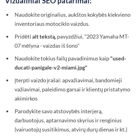
Vizualiniai SEO patarimai:
Naudokite originalius, aukštos kokybės kiekvieno
inventoriaus motociklo vaizdus.
Pridėti
alt tekstą,
pavyzdžiui, "2023 Yamaha MT-
07 mėlyna - vaizdas iš šono"
Naudokite tokius failų pavadinimus kaip
"used-
ducati-panigale-v2-miami.jpg"
Įterpti vaizdo įrašai: apvažiavimai, bandomieji
važiavimai, paleidimo garsai ir klientų pristatymo
akimirkos
Parodykite savo atstovybės interjerą,
darbuotojus, aptarnavimo skyrius ir renginius
(vairuotojų susitikimus, atvirų durų dienas ir kt.)