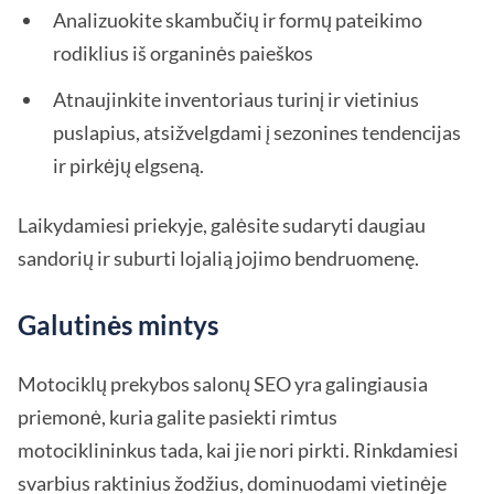
Analizuokite skambučių ir formų pateikimo
rodiklius iš organinės paieškos
Atnaujinkite inventoriaus turinį ir vietinius
puslapius, atsižvelgdami į sezonines tendencijas
ir pirkėjų elgseną.
Laikydamiesi priekyje, galėsite sudaryti daugiau
sandorių ir suburti lojalią jojimo bendruomenę.
Galutinės mintys
Motociklų prekybos salonų SEO yra galingiausia
priemonė, kuria galite pasiekti rimtus
motociklininkus tada, kai jie nori pirkti. Rinkdamiesi
svarbius raktinius žodžius, dominuodami vietinėje