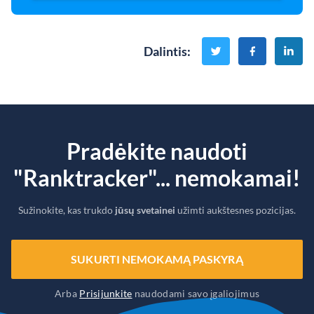
Dalintis
:
Pradėkite naudoti
"Ranktracker"... nemokamai!
Sužinokite, kas trukdo
jūsų svetainei
užimti aukštesnes pozicijas.
SUKURTI NEMOKAMĄ PASKYRĄ
Arba
Prisijunkite
naudodami savo įgaliojimus