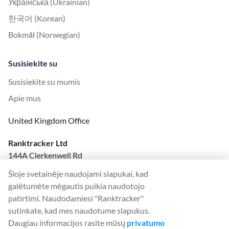
Українська (Ukrainian)
한국어 (Korean)
Bokmål (Norwegian)
Susisiekite su
Susisiekite su mumis
Apie mus
United Kingdom Office
Ranktracker Ltd
144A Clerkenwell Rd
London, EC1R 5DF
Šioje svetainėje naudojami slapukai, kad
Company No: 08820809
galėtumėte mėgautis puikia naudotojo
felix@ranktracker.com
patirtimi. Naudodamiesi "Ranktracker"
sutinkate, kad mes naudotume slapukus.
Daugiau informacijos rasite mūsų
privatumo