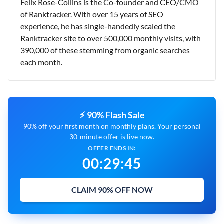
Felix Rose-Collins is the Co-founder and CEO/CMO
of Ranktracker. With over 15 years of SEO
experience, he has single-handedly scaled the
Ranktracker site to over 500,000 monthly visits, with
390,000 of these stemming from organic searches
each month.
⚡ 90% Flash Sale
90% off your first month on monthly plans. Your personal
30-minute offer is live now.
OFFER ENDS IN:
00
:
29
:
44
CLAIM 90% OFF NOW