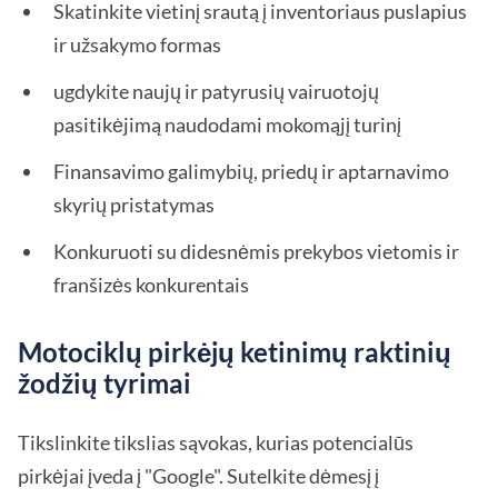
Skatinkite vietinį srautą į inventoriaus puslapius
ir užsakymo formas
ugdykite naujų ir patyrusių vairuotojų
pasitikėjimą naudodami mokomąjį turinį
Finansavimo galimybių, priedų ir aptarnavimo
skyrių pristatymas
Konkuruoti su didesnėmis prekybos vietomis ir
franšizės konkurentais
Motociklų pirkėjų ketinimų raktinių
žodžių tyrimai
Tikslinkite tikslias sąvokas, kurias potencialūs
pirkėjai įveda į "Google". Sutelkite dėmesį į