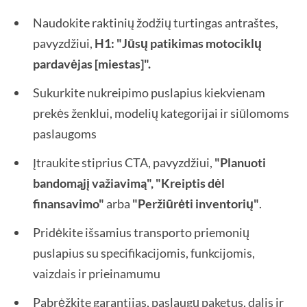
Naudokite raktinių žodžių turtingas antraštes,
pavyzdžiui,
H1: "Jūsų patikimas motociklų
pardavėjas [miestas]".
Sukurkite nukreipimo puslapius kiekvienam
prekės ženklui, modelių kategorijai ir siūlomoms
paslaugoms
Įtraukite stiprius CTA, pavyzdžiui,
"Planuoti
bandomąjį važiavimą", "Kreiptis dėl
finansavimo"
arba
"Peržiūrėti inventorių"
.
Pridėkite išsamius transporto priemonių
puslapius su specifikacijomis, funkcijomis,
vaizdais ir prieinamumu
Pabrėžkite garantijas, paslaugų paketus, dalis ir