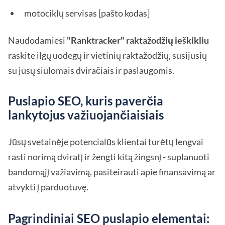
motociklų servisas [pašto kodas]
Naudodamiesi
"Ranktracker" raktažodžių ieškikliu
raskite ilgų uodegų ir vietinių raktažodžių, susijusių
su jūsų siūlomais dviračiais ir paslaugomis.
Puslapio SEO, kuris paverčia
lankytojus važiuojančiaisiais
Jūsų svetainėje potencialūs klientai turėtų lengvai
rasti norimą dviratį ir žengti kitą žingsnį - suplanuoti
bandomąjį važiavimą, pasiteirauti apie finansavimą ar
atvykti į parduotuvę.
Pagrindiniai SEO puslapio elementai: