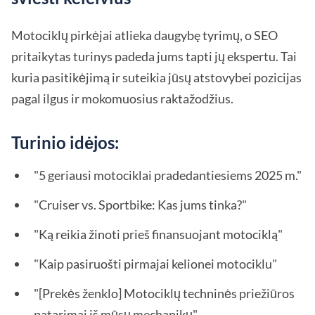
Motociklų pirkėjai atlieka daugybę tyrimų, o SEO
pritaikytas turinys padeda jums tapti jų ekspertu. Tai
kuria pasitikėjimą ir suteikia jūsų atstovybei pozicijas
pagal ilgus ir mokomuosius raktažodžius.
Turinio idėjos:
"5 geriausi motociklai pradedantiesiems 2025 m."
"Cruiser vs. Sportbike: Kas jums tinka?"
"Ką reikia žinoti prieš finansuojant motociklą"
"Kaip pasiruošti pirmajai kelionei motociklu"
"[Prekės ženklo] Motociklų techninės priežiūros
patarimai iš mūsų mechanikų"