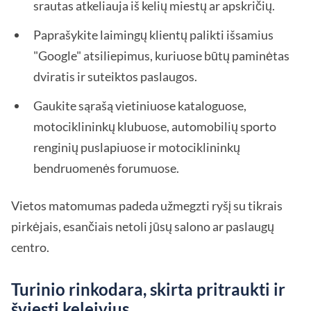
srautas atkeliauja iš kelių miestų ar apskričių.
Paprašykite laimingų klientų palikti išsamius
"Google" atsiliepimus, kuriuose būtų paminėtas
dviratis ir suteiktos paslaugos.
Gaukite sąrašą vietiniuose kataloguose,
motociklininkų klubuose, automobilių sporto
renginių puslapiuose ir motociklininkų
bendruomenės forumuose.
Vietos matomumas padeda užmegzti ryšį su tikrais
pirkėjais, esančiais netoli jūsų salono ar paslaugų
centro.
Turinio rinkodara, skirta pritraukti ir
šviesti keleivius