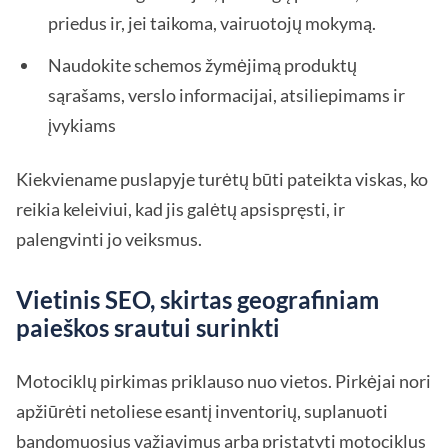
priedus ir, jei taikoma, vairuotojų mokymą.
Naudokite schemos žymėjimą produktų
sąrašams, verslo informacijai, atsiliepimams ir
įvykiams
Kiekviename puslapyje turėtų būti pateikta viskas, ko
reikia keleiviui, kad jis galėtų apsispręsti, ir
palengvinti jo veiksmus.
Vietinis SEO, skirtas geografiniam
paieškos srautui surinkti
Motociklų pirkimas priklauso nuo vietos. Pirkėjai nori
apžiūrėti netoliese esantį inventorių, suplanuoti
bandomuosius važiavimus arba pristatyti motociklus