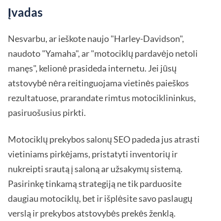
Įvadas
Nesvarbu, ar ieškote naujo "Harley-Davidson",
naudoto "Yamaha", ar "motociklų pardavėjo netoli
manęs", kelionė prasideda internetu. Jei jūsų
atstovybė nėra reitinguojama vietinės paieškos
rezultatuose, prarandate rimtus motociklininkus,
pasiruošusius pirkti.
Motociklų prekybos salonų SEO padeda jus atrasti
vietiniams pirkėjams, pristatyti inventorių ir
nukreipti srautą į saloną ar užsakymų sistemą.
Pasirinkę tinkamą strategiją ne tik parduosite
daugiau motociklų, bet ir išplėsite savo paslaugų
verslą ir prekybos atstovybės prekės ženklą.