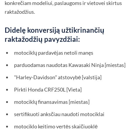
konkrečiam modeliui, paslaugoms ir vietovei skirtus
raktažodžius.
Didelę konversiją užtikrinančių
raktažodžių pavyzdžiai:
motociklų pardavėjas netoli manęs
parduodamas naudotas Kawasaki Ninja [miestas]
"Harley-Davidson" atstovybė [valstija]
Pirkti Honda CRF250L [Vieta]
motociklų finansavimas [miestas]
sertifikuoti anksčiau naudoti motociklai
motociklo keitimo vertės skaičiuoklė