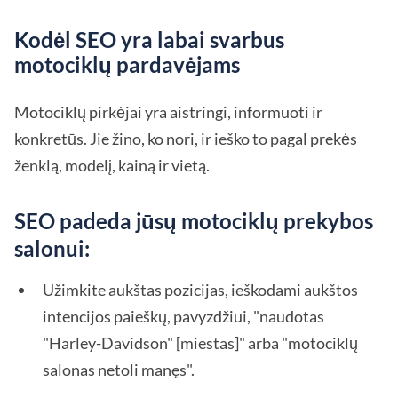
Kodėl SEO yra labai svarbus
motociklų pardavėjams
Motociklų pirkėjai yra aistringi, informuoti ir
konkretūs. Jie žino, ko nori, ir ieško to pagal prekės
ženklą, modelį, kainą ir vietą.
SEO padeda jūsų motociklų prekybos
salonui:
Užimkite aukštas pozicijas, ieškodami aukštos
intencijos paieškų, pavyzdžiui, "naudotas
"Harley-Davidson" [miestas]" arba "motociklų
salonas netoli manęs".