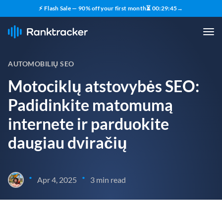
⚡ Flash Sale — 90% off your first month
⏳
00
:
29
:
44
→
AUTOMOBILIŲ SEO
Motociklų atstovybės SEO:
Padidinkite matomumą
internete ir parduokite
daugiau dviračių
•
•
Apr 4, 2025
3 min read