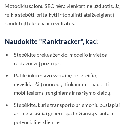
Motociklų salonų SEO nėra vienkartinė užduotis. Ją
reikia stebėti, pritaikyti ir tobulinti atsižvelgiant į
naudotojų elgseną ir rezultatus.
Naudokite "Ranktracker", kad:
Stebėkite prekės ženklo, modelio ir vietos
raktažodžių pozicijas
Patikrinkite savo svetainę dėl greičio,
neveikiančių nuorodų, tinkamumo naudoti
mobiliesiems įrenginiams ir naršymo klaidų.
Stebėkite, kurie transporto priemonių puslapiai
ar tinklaraščiai generuoja didžiausią srautą ir
potencialius klientus