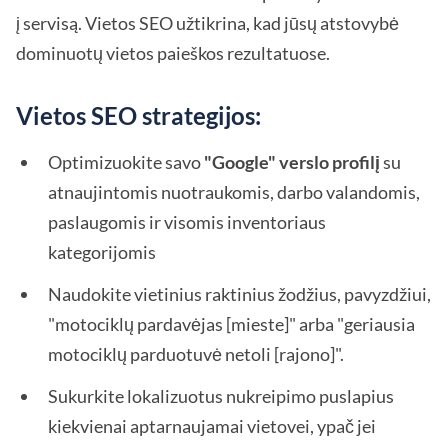
į servisą. Vietos SEO užtikrina, kad jūsų atstovybė
dominuotų vietos paieškos rezultatuose.
Vietos SEO strategijos:
Optimizuokite savo
"Google" verslo profilį
su
atnaujintomis nuotraukomis, darbo valandomis,
paslaugomis ir visomis inventoriaus
kategorijomis
Naudokite vietinius raktinius žodžius, pavyzdžiui,
"motociklų pardavėjas [mieste]" arba "geriausia
motociklų parduotuvė netoli [rajono]".
Sukurkite lokalizuotus nukreipimo puslapius
kiekvienai aptarnaujamai vietovei, ypač jei