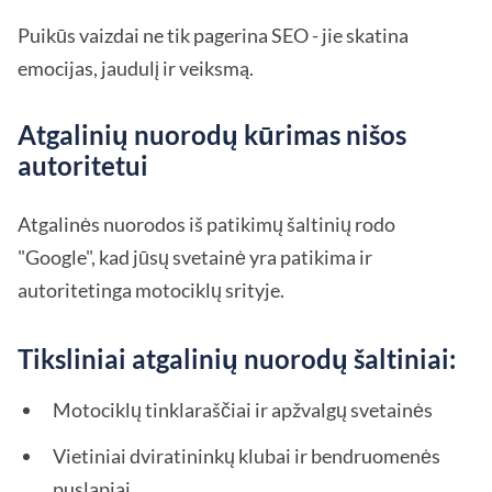
Puikūs vaizdai ne tik pagerina SEO - jie skatina
emocijas, jaudulį ir veiksmą.
Atgalinių nuorodų kūrimas nišos
autoritetui
Atgalinės nuorodos iš patikimų šaltinių rodo
"Google", kad jūsų svetainė yra patikima ir
autoritetinga motociklų srityje.
Tiksliniai atgalinių nuorodų šaltiniai:
Motociklų tinklaraščiai ir apžvalgų svetainės
Vietiniai dviratininkų klubai ir bendruomenės
puslapiai