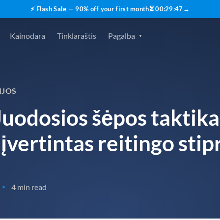
⚡ Flash Sale — 90% off your first month
⏳
00
:
29
:
45
→
Kainodara
Tinklaraštis
Pagalba
IJOS
Juodosios šėpos taktika
ertintas reitingo stip
4 min read
•