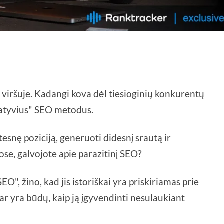
 viršuje. Kadangi kova dėl tiesioginių konkurentų
rnatyvius" SEO metodus.
štesnę poziciją, generuoti didesnį srautą ir
e, galvojote apie parazitinį SEO?
EO", žino, kad jis istoriškai yra priskiriamas prie
ar yra būdų, kaip ją įgyvendinti nesulaukiant