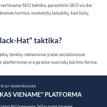
i vertinama SEO taktika, parazitinis SEO vis dar
kelbiamas turinys, nustatytų taisyklių, kad būtų
Black-Hat" taktika?
kių ženklų reklaminiai įrašai socialiniuose
ose platformose yra įprasta nuorodų kūrimo forma.
ITE SU "RANKTRACKER
SKAS VIENAME" PLATFORMA
 stipri SEO kampanija. Tačiau turint daugybę