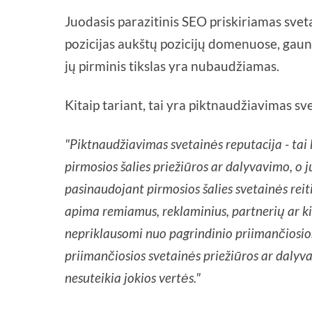
Juodasis parazitinis SEO priskiriamas sve
pozicijas aukštų pozicijų domenuose, gauna
jų pirminis tikslas yra nubaudžiamas.
Kitaip tariant, tai yra piktnaudžiavimas s
"Piktnaudžiavimas svetainės reputacija - tai 
pirmosios šalies priežiūros ar dalyvavimo, o j
pasinaudojant pirmosios šalies svetainės reiti
apima remiamus, reklaminius, partnerių ar kit
nepriklausomi nuo pagrindinio priimančiosios
priimančiosios svetainės priežiūros ar dalyv
nesuteikia jokios vertės."