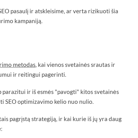
SEO pasaulį ir atskleisime, ar verta rizikuoti šia
ūrimo kampaniją.
rimo metodas
, kai vienos svetainės srautas ir
mui ir reitingui pagerinti.
p parazitui ir iš esmės "pavogti" kitos svetainės
ti SEO optimizavimo kelio nuo nulio.
s pagrįstą strategiją, ir kai kurie iš jų yra daug
e: