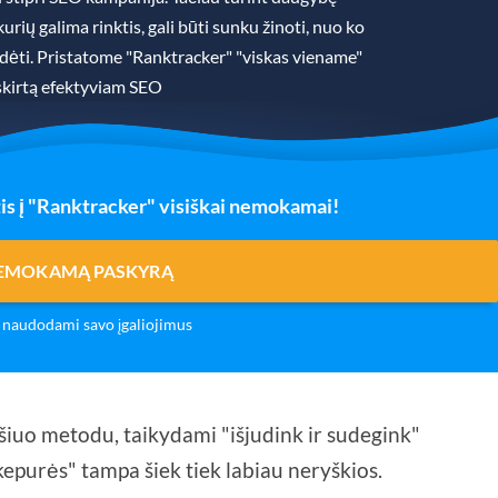
rių galima rinktis, gali būti sunku žinoti, nuo ko
padėti. Pristatome "Ranktracker" "viskas viename"
skirtą efektyviam SEO
is į "Ranktracker" visiškai nemokamai!
NEMOKAMĄ PASKYRĄ
naudodami savo įgaliojimus
 šiuo metodu, taikydami "išjudink ir sudegink"
kepurės" tampa šiek tiek labiau neryškios.