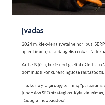
Įvadas
2024 m. kiekviena svetainė nori būti SERP
aplenkimo tęsiasi, daugelis renkasi "alte
Ar tie iš jūsų, kurie nori greitai užimti auk
dominuoti konkurencinguose raktažodžiuos
Tie, kurie yra girdėję terminą "parazitinis S
juodosios SEO strategijos. Kyla klausimas, 
"Google" nuobaudos?