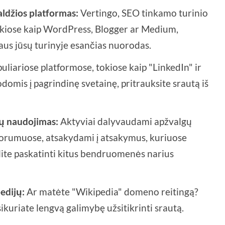
aldžios platformas:
Vertingo, SEO tinkamo turinio
okiose kaip WordPress, Blogger ar Medium,
aus jūsų turinyje esančias nuorodas.
uliariose platformose, tokiose kaip "LinkedIn" ir
domis į pagrindinę svetainę, pritrauksite srautą iš
mų naudojimas:
Aktyviai dalyvaudami apžvalgų
 forumuose, atsakydami į atsakymus, kuriuose
lite paskatinti kitus bendruomenės narius
edijų:
Ar matėte "Wikipedia" domeno reitingą?
usikuriate lengvą galimybę užsitikrinti srautą.