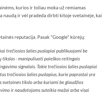
tainėms, kurios ir toliau moka už remiamas
 naudą ir vėl pradeda dirbti kitoje svetainėje, kai
vetainės reputacija. Pasak "Google" kūrėjų:
kai trečiosios šalies puslapiai publikuojami be
ų tikslas - manipuliuoti paieškos reitingais
ngavimo signalais. Tokie trečiosios šalies puslapiai
us trečiosios šalies puslapius, kurie paprastai yra
 svetainės tikslo arba kuriami be glaudžios
avimo ir naudotojams suteikia mažai arba visai