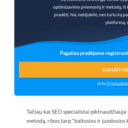
optimizavimo priemonių ir metodų, iš ku
pradėti. Na, nebijokite, nes turiu ką 
platformą, 
Pagaliau pradėjome registruot
SUKURTI 
Arba
Prisijunkite
Tačiau kai SEO specialistai piktnaudžiauja
metodą, ribos tarp "baltosios ir juodosios 