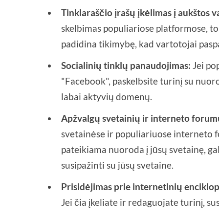
Tinklaraščio įrašų įkėlimas į aukštos v
skelbimas populiariose platformose, t
padidina tikimybę, kad vartotojai pasp
Socialinių tinklų panaudojimas:
Jei pop
"Facebook", paskelbsite turinį su nuoro
labai aktyvių domenų.
Apžvalgų svetainių ir interneto foru
svetainėse ir populiariuose interneto
pateikiama nuoroda į jūsų svetainę, ga
susipažinti su jūsų svetaine.
Prisidėjimas prie internetinių enciklop
Jei čia įkeliate ir redaguojate turinį, s