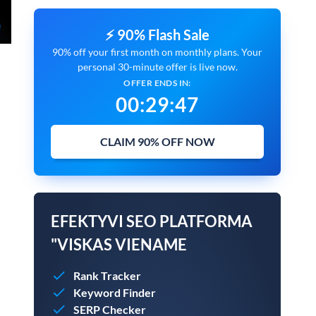
⚡ 90% Flash Sale
90% off your first month on monthly plans. Your
personal 30-minute offer is live now.
OFFER ENDS IN:
00
:
29
:
45
CLAIM 90% OFF NOW
EFEKTYVI SEO PLATFORMA
"VISKAS VIENAME
Rank Tracker
Keyword Finder
SERP Checker