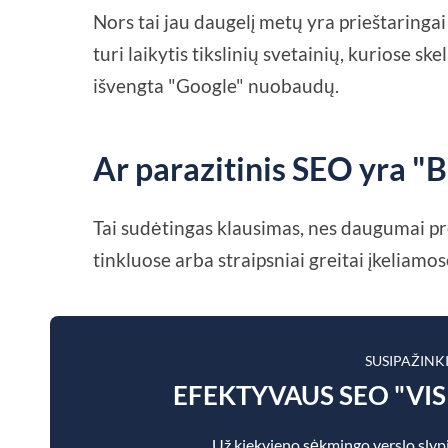
Nors tai jau daugelį metų yra prieštaringa
turi laikytis tikslinių svetainių, kuriose s
išvengta "Google" nuobaudų.
Ar parazitinis SEO yra "
Tai sudėtingas klausimas, nes daugumai pre
tinkluose arba straipsniai greitai įkeliam
SUSIPAŽINK
EFEKTYVAUS SEO "VI
Už kiekvieno sėkmingo verslo slypi