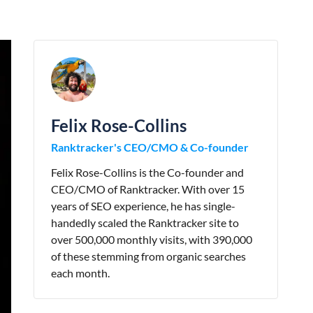
Felix Rose-Collins
Ranktracker's CEO/CMO & Co-founder
Felix Rose-Collins is the Co-founder and
CEO/CMO of Ranktracker. With over 15
years of SEO experience, he has single-
handedly scaled the Ranktracker site to
over 500,000 monthly visits, with 390,000
of these stemming from organic searches
each month.