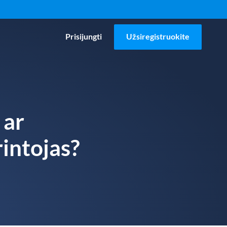
Prisijungti
Užsiregistruokite
 ar
rintojas?