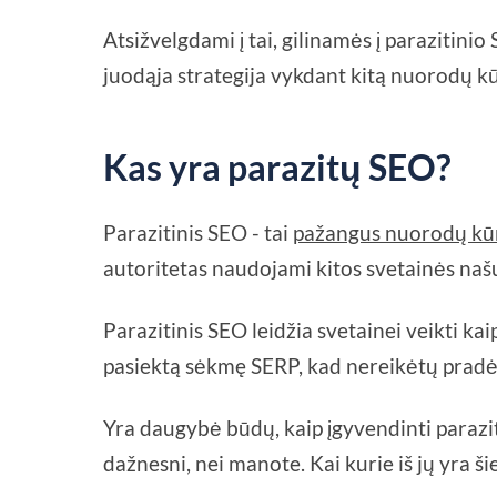
Atsižvelgdami į tai, gilinamės į parazitinio 
juodąja strategija vykdant kitą nuorodų k
Kas yra parazitų SEO?
Parazitinis SEO - tai
pažangus nuorodų kū
autoritetas naudojami kitos svetainės našu
Parazitinis SEO leidžia svetainei veikti kai
pasiektą sėkmę SERP, kad nereikėtų pradė
Yra daugybė būdų, kaip įgyvendinti parazitai
dažnesni, nei manote. Kai kurie iš jų yra ši