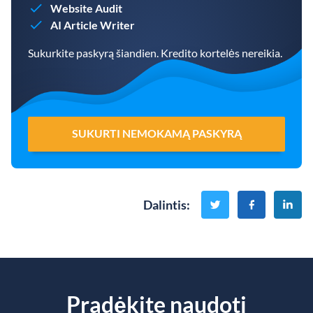
Website Audit
AI Article Writer
Sukurkite paskyrą šiandien. Kredito kortelės nereikia.
SUKURTI NEMOKAMĄ PASKYRĄ
Dalintis
:
Pradėkite naudoti