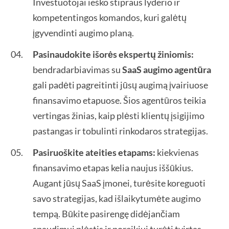
Investuotojai ieško stipraus lyderio ir
kompetentingos komandos, kuri galėtų
įgyvendinti augimo planą.
Pasinaudokite išorės ekspertų žiniomis:
bendradarbiavimas su
SaaS augimo agentūra
gali padėti pagreitinti jūsų augimą įvairiuose
finansavimo etapuose. Šios agentūros teikia
vertingas žinias, kaip plėsti klientų įsigijimo
pastangas ir tobulinti rinkodaros strategijas.
Pasiruoškite ateities etapams:
kiekvienas
finansavimo etapas kelia naujus iššūkius.
Augant jūsų SaaS įmonei, turėsite koreguoti
savo strategijas, kad išlaikytumėte augimo
tempą. Būkite pasirengę didėjančiam