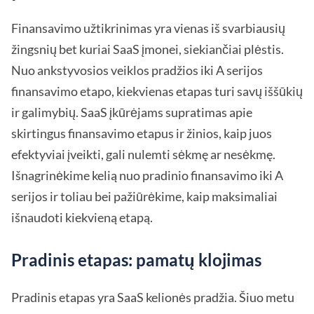
Finansavimo užtikrinimas yra vienas iš svarbiausių
žingsnių bet kuriai SaaS įmonei, siekiančiai plėstis.
Nuo ankstyvosios veiklos pradžios iki A serijos
finansavimo etapo, kiekvienas etapas turi savų iššūkių
ir galimybių. SaaS įkūrėjams supratimas apie
skirtingus finansavimo etapus ir žinios, kaip juos
efektyviai įveikti, gali nulemti sėkmę ar nesėkmę.
Išnagrinėkime kelią nuo pradinio finansavimo iki A
serijos ir toliau bei pažiūrėkime, kaip maksimaliai
išnaudoti kiekvieną etapą.
Pradinis etapas: pamatų klojimas
Pradinis etapas yra SaaS kelionės pradžia. Šiuo metu