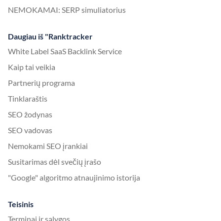
NEMOKAMAI: SERP simuliatorius
Daugiau iš "Ranktracker
White Label SaaS Backlink Service
Kaip tai veikia
Partnerių programa
Tinklaraštis
SEO žodynas
SEO vadovas
Nemokami SEO įrankiai
Susitarimas dėl svečių įrašo
"Google" algoritmo atnaujinimo istorija
Teisinis
Terminai ir sąlygos