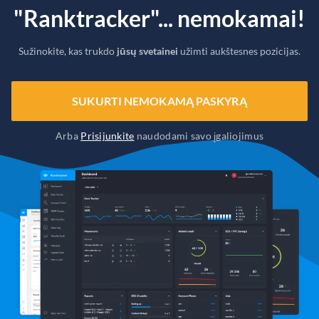
"Ranktracker"... nemokamai!
Sužinokite, kas trukdo
jūsų svetainei
užimti aukštesnes pozicijas.
SUKURTI NEMOKAMĄ PASKYRĄ
Arba
Prisijunkite
naudodami savo įgaliojimus