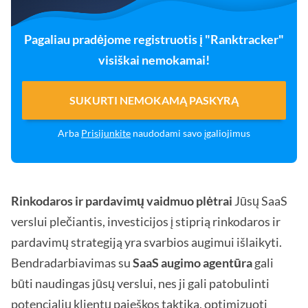
Pagaliau pradėjome registruotis į "Ranktracker"
visiškai nemokamai!
SUKURTI NEMOKAMĄ PASKYRĄ
Arba
Prisijunkite
naudodami savo įgaliojimus
Rinkodaros ir pardavimų vaidmuo plėtrai
Jūsų SaaS
verslui plečiantis, investicijos į stiprią rinkodaros ir
pardavimų strategiją yra svarbios augimui išlaikyti.
Bendradarbiavimas su
SaaS augimo agentūra
gali
būti naudingas jūsų verslui, nes ji gali patobulinti
potencialių klientų paieškos taktiką, optimizuoti