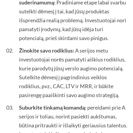
suderinamumą:
Pradiniame etape labai svarbu
sutelkti dėmesį į tai, kad jūsų produktas
išsprendžia realią problemą. Investuotojai nori
pamatyti įrodymų, kad jūsų idėja turi
potencialą, prieš skirdami savo pinigus.
Žinokite savo rodiklius:
A serijos metu
investuotojai norės pamatyti aiškius rodiklius,
kurie parodytų jūsų verslo augimo potencialą.
Sutelkite dėmesį į pagrindinius veiklos
rodiklius, pvz., CAC, LTV ir MRR, ir būkite
pasirengę paaiškinti savo augimo strategiją.
Suburkite tinkamą komandą:
pereidami prie A
serijos ir toliau, norint pasiekti aukštumas,
būtina pritraukti ir išlaikyti geriausius talentus.