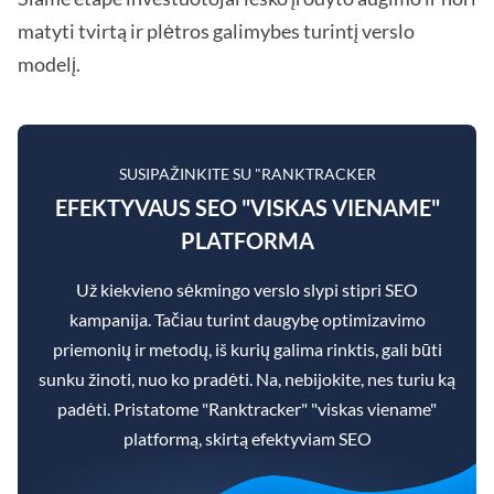
matyti tvirtą ir plėtros galimybes turintį verslo
modelį.
SUSIPAŽINKITE SU "RANKTRACKER
EFEKTYVAUS SEO "VISKAS VIENAME"
PLATFORMA
Už kiekvieno sėkmingo verslo slypi stipri SEO
kampanija. Tačiau turint daugybę optimizavimo
priemonių ir metodų, iš kurių galima rinktis, gali būti
sunku žinoti, nuo ko pradėti. Na, nebijokite, nes turiu ką
padėti. Pristatome "Ranktracker" "viskas viename"
platformą, skirtą efektyviam SEO