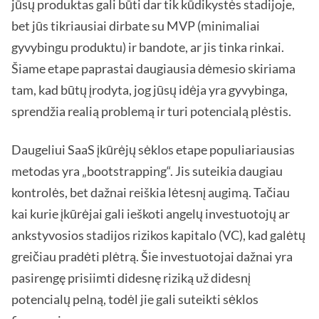
jūsų produktas gali būti dar tik kūdikystės stadijoje,
bet jūs tikriausiai dirbate su MVP (minimaliai
gyvybingu produktu) ir bandote, ar jis tinka rinkai.
Šiame etape paprastai daugiausia dėmesio skiriama
tam, kad būtų įrodyta, jog jūsų idėja yra gyvybinga,
sprendžia realią problemą ir turi potencialą plėstis.
Daugeliui SaaS įkūrėjų sėklos etape populiariausias
metodas yra „bootstrapping“. Jis suteikia daugiau
kontrolės, bet dažnai reiškia lėtesnį augimą. Tačiau
kai kurie įkūrėjai gali ieškoti angelų investuotojų ar
ankstyvosios stadijos rizikos kapitalo (VC), kad galėtų
greičiau pradėti plėtrą. Šie investuotojai dažnai yra
pasirengę prisiimti didesnę riziką už didesnį
potencialų pelną, todėl jie gali suteikti sėklos