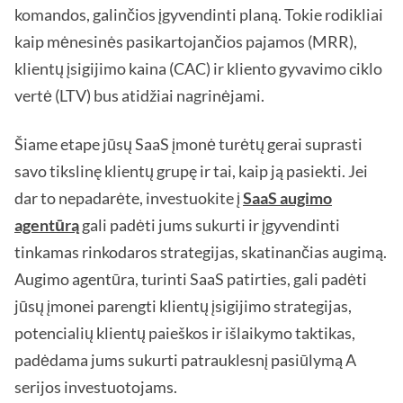
komandos, galinčios įgyvendinti planą. Tokie rodikliai
kaip mėnesinės pasikartojančios pajamos (MRR),
klientų įsigijimo kaina (CAC) ir kliento gyvavimo ciklo
vertė (LTV) bus atidžiai nagrinėjami.
Šiame etape jūsų SaaS įmonė turėtų gerai suprasti
savo tikslinę klientų grupę ir tai, kaip ją pasiekti. Jei
dar to nepadarėte, investuokite į
SaaS augimo
agentūrą
gali padėti jums sukurti ir įgyvendinti
tinkamas rinkodaros strategijas, skatinančias augimą.
Augimo agentūra, turinti SaaS patirties, gali padėti
jūsų įmonei parengti klientų įsigijimo strategijas,
potencialių klientų paieškos ir išlaikymo taktikas,
padėdama jums sukurti patrauklesnį pasiūlymą A
serijos investuotojams.