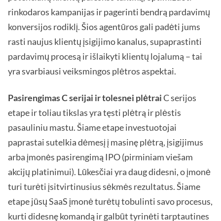
rinkodaros kampanijas ir pagerinti bendrą pardavimų
konversijos rodiklį. Šios agentūros gali padėti jums
rasti naujus klientų įsigijimo kanalus, supaprastinti
pardavimų procesą ir išlaikyti klientų lojalumą – tai
yra svarbiausi veiksmingos plėtros aspektai.
Pasirengimas C serijai ir tolesnei plėtrai
C serijos
etape ir toliau tikslas yra tęsti plėtrą ir plėstis
pasauliniu mastu. Šiame etape investuotojai
paprastai sutelkia dėmesį į masinę plėtrą, įsigijimus
arba įmonės pasirengimą IPO (pirminiam viešam
akcijų platinimui). Lūkesčiai yra daug didesni, o įmonė
turi turėti įsitvirtinusius sėkmės rezultatus. Šiame
etape jūsų SaaS įmonė turėtų tobulinti savo procesus,
kurti didesnę komandą ir galbūt tyrinėti tarptautines