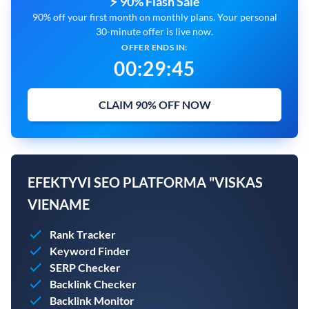
⚡ 90% Flash Sale
90% off your first month on monthly plans. Your personal
30-minute offer is live now.
OFFER ENDS IN:
00
:
29
:
44
CLAIM 90% OFF NOW
EFEKTYVI SEO PLATFORMA "VISKAS
VIENAME
Rank Tracker
Keyword Finder
SERP Checker
Backlink Checker
Backlink Monitor