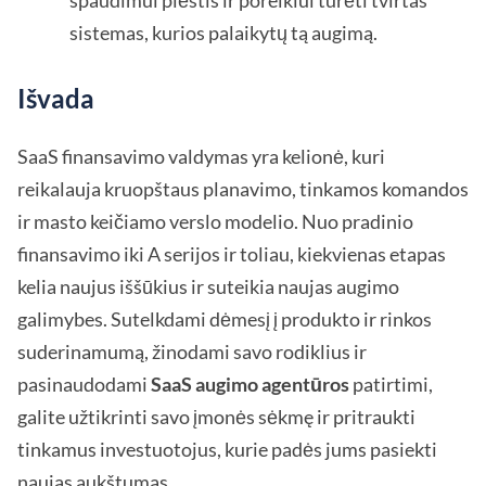
spaudimui plėstis ir poreikiui turėti tvirtas
sistemas, kurios palaikytų tą augimą.
Išvada
SaaS finansavimo valdymas yra kelionė, kuri
reikalauja kruopštaus planavimo, tinkamos komandos
ir masto keičiamo verslo modelio. Nuo pradinio
finansavimo iki A serijos ir toliau, kiekvienas etapas
kelia naujus iššūkius ir suteikia naujas augimo
galimybes. Sutelkdami dėmesį į produkto ir rinkos
suderinamumą, žinodami savo rodiklius ir
pasinaudodami
SaaS augimo agentūros
patirtimi,
galite užtikrinti savo įmonės sėkmę ir pritraukti
tinkamus investuotojus, kurie padės jums pasiekti
naujas aukštumas.