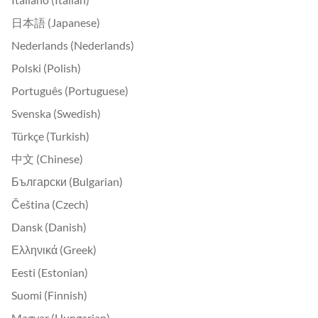
日本語 (Japanese)
Nederlands (Nederlands)
Polski (Polish)
Português (Portuguese)
Svenska (Swedish)
Türkçe (Turkish)
中文 (Chinese)
Български (Bulgarian)
Čeština (Czech)
Dansk (Danish)
Ελληνικά (Greek)
Eesti (Estonian)
Suomi (Finnish)
Magyar (Hungarian)