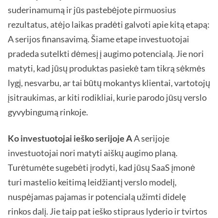
suderinamumą ir jūs pastebėjote pirmuosius
rezultatus, atėjo laikas pradėti galvoti apie kitą etapą:
A serijos finansavimą. Šiame etape investuotojai
pradeda sutelkti dėmesį į augimo potencialą. Jie nori
matyti, kad jūsų produktas pasiekė tam tikrą sėkmės
lygį, nesvarbu, ar tai būtų mokantys klientai, vartotojų
įsitraukimas, ar kiti rodikliai, kurie parodo jūsų verslo
gyvybingumą rinkoje.
Ko investuotojai ieško serijoje A
A serijoje
investuotojai nori matyti aiškų augimo planą.
Turėtumėte sugebėti įrodyti, kad jūsų SaaS įmonė
turi mastelio keitimą leidžiantį verslo modelį,
nuspėjamas pajamas ir potencialą užimti didelę
rinkos dalį. Jie taip pat ieško stipraus lyderio ir tvirtos