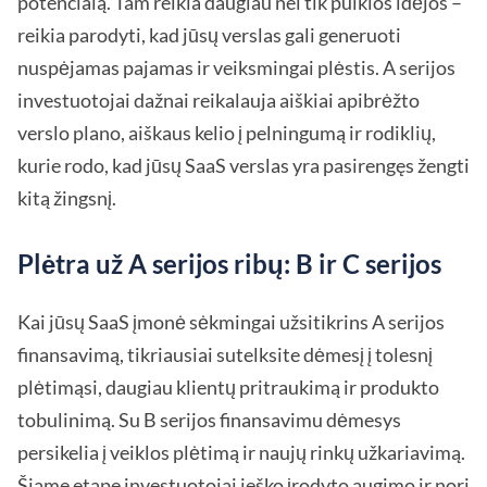
potencialą. Tam reikia daugiau nei tik puikios idėjos –
reikia parodyti, kad jūsų verslas gali generuoti
nuspėjamas pajamas ir veiksmingai plėstis. A serijos
investuotojai dažnai reikalauja aiškiai apibrėžto
verslo plano, aiškaus kelio į pelningumą ir rodiklių,
kurie rodo, kad jūsų SaaS verslas yra pasirengęs žengti
kitą žingsnį.
Plėtra už A serijos ribų: B ir C serijos
Kai jūsų SaaS įmonė sėkmingai užsitikrins A serijos
finansavimą, tikriausiai sutelksite dėmesį į tolesnį
plėtimąsi, daugiau klientų pritraukimą ir produkto
tobulinimą. Su B serijos finansavimu dėmesys
persikelia į veiklos plėtimą ir naujų rinkų užkariavimą.
Šiame etape investuotojai ieško įrodyto augimo ir nori