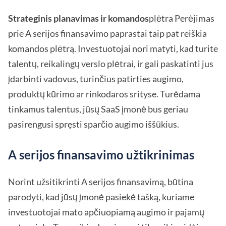
Strateginis planavimas ir komandos
plėtra Perėjimas
prie A serijos finansavimo paprastai taip pat reiškia
komandos plėtrą. Investuotojai nori matyti, kad turite
talentų, reikalingų verslo plėtrai, ir gali paskatinti jus
įdarbinti vadovus, turinčius patirties augimo,
produktų kūrimo ar rinkodaros srityse. Turėdama
tinkamus talentus, jūsų SaaS įmonė bus geriau
pasirengusi spręsti sparčio augimo iššūkius.
A serijos finansavimo užtikrinimas
Norint užsitikrinti A serijos finansavimą, būtina
parodyti, kad jūsų įmonė pasiekė tašką, kuriame
investuotojai mato apčiuopiamą augimo ir pajamų