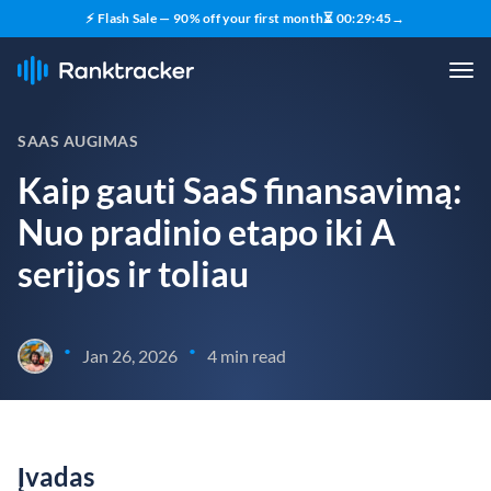
⚡ Flash Sale — 90% off your first month
⏳
00
:
29
:
44
→
SAAS AUGIMAS
Kaip gauti SaaS finansavimą:
Nuo pradinio etapo iki A
serijos ir toliau
•
•
Jan 26, 2026
4 min read
Įvadas