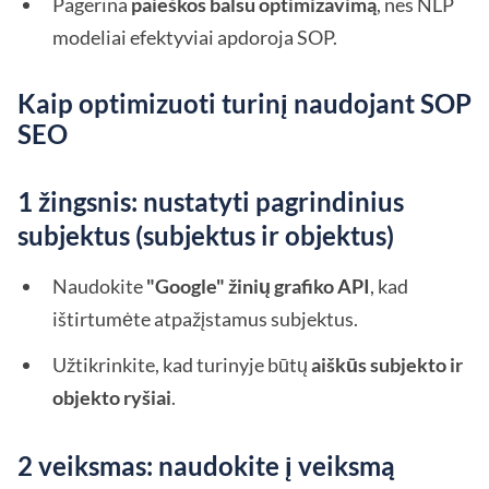
Pagerina
paieškos balsu optimizavimą
, nes NLP
modeliai efektyviai apdoroja SOP.
Kaip optimizuoti turinį naudojant SOP
SEO
1 žingsnis: nustatyti pagrindinius
subjektus (subjektus ir objektus)
Naudokite
"Google" žinių grafiko API
, kad
ištirtumėte atpažįstamus subjektus.
Užtikrinkite, kad turinyje būtų
aiškūs subjekto ir
objekto ryšiai
.
2 veiksmas: naudokite į veiksmą