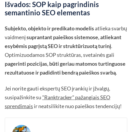
Išvados: SOP kaip pagrindinis
semantinio SEO elementas
Subjekto, objekto ir predikato modelis
atlieka svarbų
vaidmenį
suprantant paieškos sistemose, atliekant
esybėmis pagrįstą SEO ir struktūrizuotą turinį
.
Optimizuodamos SOP struktūras, svetainės gali
pagerinti pozicijas, būti geriau matomos turtinguose
rezultatuose ir padidinti bendrą paieškos svarbą
.
Jei norite gauti ekspertų SEO įrankių ir įžvalgų,
susipažinkite su
"Ranktracker" pažangiais SEO
sprendimais
ir neatsilikite nuo paieškos tendencijų!