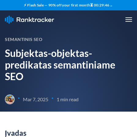
⚡ Flash Sale — 90% off your first month
⏳
00
:
29
:
45
→
SEMANTINIS SEO
Subjektas-objektas-
predikatas semantiniame
SEO
•
•
Mar 7, 2025
1 min read
Įvadas