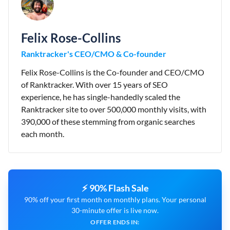
Felix Rose-Collins
Ranktracker's CEO/CMO & Co-founder
Felix Rose-Collins is the Co-founder and CEO/CMO
of Ranktracker. With over 15 years of SEO
experience, he has single-handedly scaled the
Ranktracker site to over 500,000 monthly visits, with
390,000 of these stemming from organic searches
each month.
⚡ 90% Flash Sale
90% off your first month on monthly plans. Your personal
30-minute offer is live now.
OFFER ENDS IN: