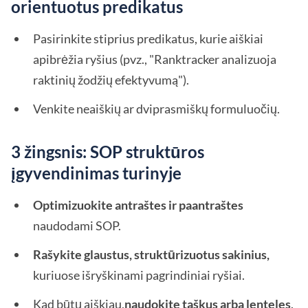
orientuotus predikatus
Pasirinkite stiprius predikatus, kurie aiškiai
apibrėžia ryšius (pvz., "Ranktracker analizuoja
raktinių žodžių efektyvumą").
Venkite neaiškių ar dviprasmiškų formuluočių.
3 žingsnis: SOP struktūros
įgyvendinimas turinyje
Optimizuokite antraštes ir paantraštes
naudodami SOP.
Rašykite glaustus, struktūrizuotus sakinius,
kuriuose išryškinami pagrindiniai ryšiai.
Kad būtų aiškiau,
naudokite taškus arba lenteles
.