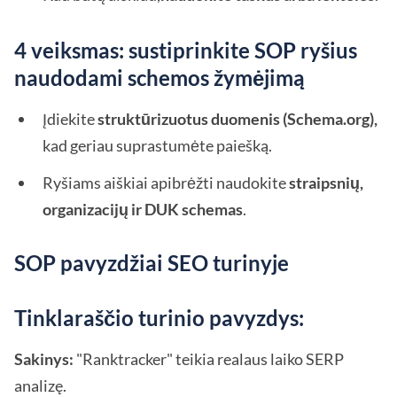
4 veiksmas: sustiprinkite SOP ryšius
naudodami schemos žymėjimą
Įdiekite
struktūrizuotus duomenis (Schema.org),
kad geriau suprastumėte paiešką.
Ryšiams aiškiai apibrėžti naudokite
straipsnių,
organizacijų ir DUK schemas
.
SOP pavyzdžiai SEO turinyje
Tinklaraščio turinio pavyzdys:
Sakinys:
"Ranktracker" teikia realaus laiko SERP
analizę.