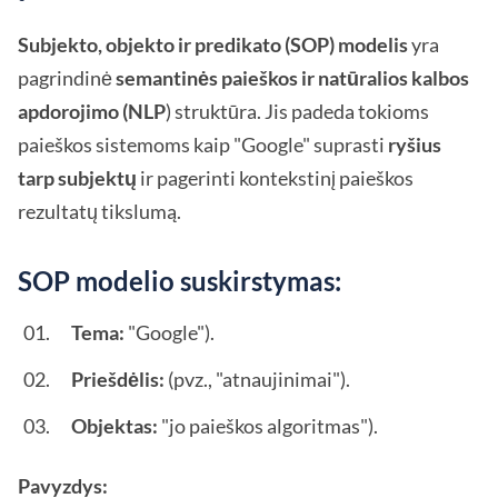
Subjekto, objekto ir predikato (SOP) modelis
yra
pagrindinė
semantinės paieškos ir natūralios kalbos
apdorojimo (NLP
) struktūra. Jis padeda tokioms
paieškos sistemoms kaip "Google" suprasti
ryšius
tarp subjektų
ir pagerinti kontekstinį paieškos
rezultatų tikslumą.
SOP modelio suskirstymas:
Tema:
"Google").
Priešdėlis:
(pvz., "atnaujinimai").
Objektas:
"jo paieškos algoritmas").
Pavyzdys: