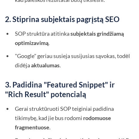
2. Stiprina subjektais pagrįstą SEO
SOP struktūra atitinka
subjektais grindžiamą
optimizavimą
.
"Google" geriau susieja susijusias sąvokas, todėl
didėja
aktualumas
.
3. Padidina "Featured Snippet" ir
"Rich Result" potencialą
Gerai struktūruoti SOP teiginiai padidina
tikimybę, kad jie bus rodomi
rodomuose
fragmentuose
.