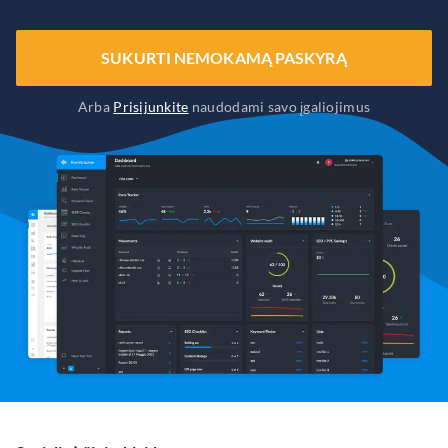
SUKURTI NEMOKAMĄ PASKYRĄ
Arba
Prisijunkite
naudodami savo įgaliojimus