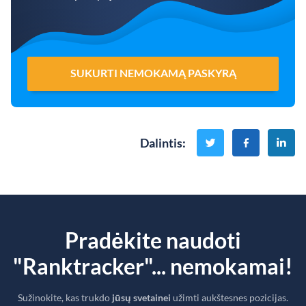
SUKURTI NEMOKAMĄ PASKYRĄ
Dalintis
:
Pradėkite naudoti
"Ranktracker"... nemokamai!
Sužinokite, kas trukdo
jūsų svetainei
užimti aukštesnes pozicijas.