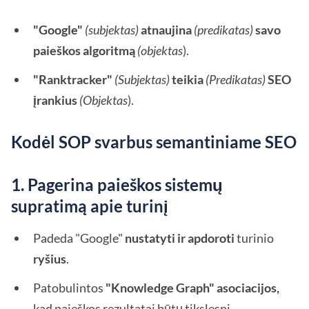
"Google"
(subjektas)
atnaujina
(predikatas)
savo
paieškos algoritmą
(objektas
).
"Ranktracker"
(Subjektas)
teikia
(Predikatas)
SEO
įrankius
(Objektas
).
Kodėl SOP svarbus semantiniame SEO
1. Pagerina paieškos sistemų
supratimą apie turinį
Padeda "Google"
nustatyti ir apdoroti
turinio
ryšius
.
Patobulintos
"Knowledge Graph" asociacijos,
kad paieškos rezultatai būtų tikslesni.