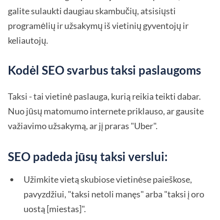
galite sulaukti daugiau skambučių, atsisiųsti
programėlių ir užsakymų iš vietinių gyventojų ir
keliautojų.
Kodėl SEO svarbus taksi paslaugoms
Taksi - tai vietinė paslauga, kurią reikia teikti dabar.
Nuo jūsų matomumo internete priklauso, ar gausite
važiavimo užsakymą, ar jį praras "Uber".
SEO padeda jūsų taksi verslui:
Užimkite vietą skubiose vietinėse paieškose,
pavyzdžiui, "taksi netoli manęs" arba "taksi į oro
uostą [miestas]".