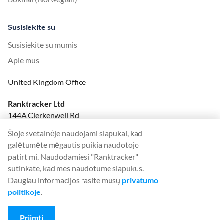
Susisiekite su
Susisiekite su mumis
Apie mus
United Kingdom Office
Ranktracker Ltd
144A Clerkenwell Rd
London, EC1R 5DF
Šioje svetainėje naudojami slapukai, kad
Company No: 08820809
galėtumėte mėgautis puikia naudotojo
felix@ranktracker.com
patirtimi. Naudodamiesi "Ranktracker"
sutinkate, kad mes naudotume slapukus.
Daugiau informacijos rasite mūsų
privatumo
politikoje
.
2015 -
2026
© Ranktracker. All Rights Reserved.
Priimti