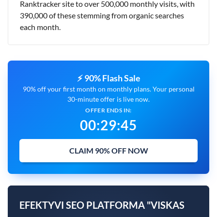
Ranktracker site to over 500,000 monthly visits, with
390,000 of these stemming from organic searches
each month.
⚡ 90% Flash Sale
90% off your first month on monthly plans. Your personal
30-minute offer is live now.
OFFER ENDS IN:
00
:
29
:
44
CLAIM 90% OFF NOW
EFEKTYVI SEO PLATFORMA "VISKAS