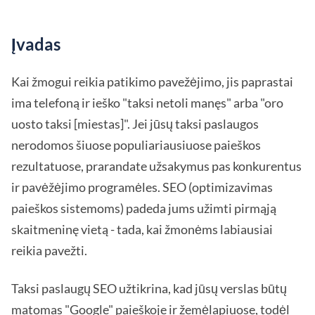
Įvadas
Kai žmogui reikia patikimo pavežėjimo, jis paprastai
ima telefoną ir ieško "taksi netoli manęs" arba "oro
uosto taksi [miestas]". Jei jūsų taksi paslaugos
nerodomos šiuose populiariausiuose paieškos
rezultatuose, prarandate užsakymus pas konkurentus
ir pavėžėjimo programėles. SEO (optimizavimas
paieškos sistemoms) padeda jums užimti pirmąją
skaitmeninę vietą - tada, kai žmonėms labiausiai
reikia pavežti.
Taksi paslaugų SEO užtikrina, kad jūsų verslas būtų
matomas "Google" paieškoje ir žemėlapiuose, todėl