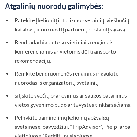
Atgalinių nuorodų galimybės:
Patekite į kelionių ir turizmo svetainių, viešbučių
katalogų ir oro uostų partnerių puslapių sąrašą
Bendradarbiaukite su vietiniais renginiais,
konferencijomis ar vietomis dėl transporto
rekomendacijų.
Remkite bendruomenės renginius ir gaukite
nuorodas iš organizatorių svetainių
siųskite svečių pranešimus ar saugos patarimus
vietos gyvenimo būdo ar tėvystės tinklaraščiams.
Pelnykite paminėjimų kelionių apžvalgų
svetainėse, pavyzdžiui, "TripAdvisor", "Yelp" arba
vietiniuose "Reddit" puslapiuose