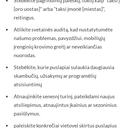
Stebėkite pagrindinių paieškų, tokių kaip "taksi į
[oro uostas]" arba "taksi įmonė [miestas]",
reitingus.
Atlikite svetainės auditą, kad nustatytumėte
našumo problemas, pavyzdžiui, mobiliųjų
įrenginių krovimo greitį ar neveikiančias
nuorodas.
Stebėkite, kurie puslapiai sulaukia daugiausia
skambučių, užsakymų ar programėlių
atsisiuntimų
Atnaujinkite senesnį turinį, pateikdami naujus
atsiliepimus, atnaujintus įkainius ar sezoninius
pasiūlymus.
paleiskite konkrečiai vietovei skirtus puslapius