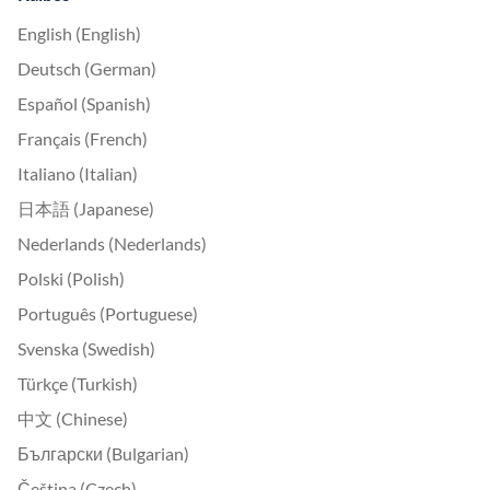
English (English)
Deutsch (German)
Español (Spanish)
Français (French)
Italiano (Italian)
日本語 (Japanese)
Nederlands (Nederlands)
Polski (Polish)
Português (Portuguese)
Svenska (Swedish)
Türkçe (Turkish)
中文 (Chinese)
Български (Bulgarian)
Čeština (Czech)