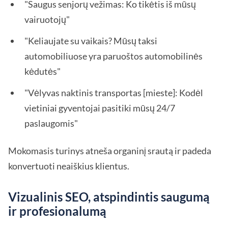
"Saugus senjorų vežimas: Ko tikėtis iš mūsų
vairuotojų"
"Keliaujate su vaikais? Mūsų taksi
automobiliuose yra paruoštos automobilinės
kėdutės"
"Vėlyvas naktinis transportas [mieste]: Kodėl
vietiniai gyventojai pasitiki mūsų 24/7
paslaugomis"
Mokomasis turinys atneša organinį srautą ir padeda
konvertuoti neaiškius klientus.
Vizualinis SEO, atspindintis saugumą
ir profesionalumą