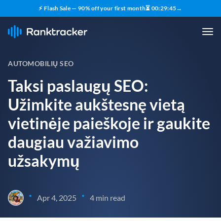
⚡ Flash Sale — 90% off your first month
⏳
00
:
29
:
44
→
AUTOMOBILIŲ SEO
Taksi paslaugų SEO:
Užimkite aukštesnę vietą
vietinėje paieškoje ir gaukite
daugiau važiavimo
užsakymų
•
•
Apr 4, 2025
4 min read