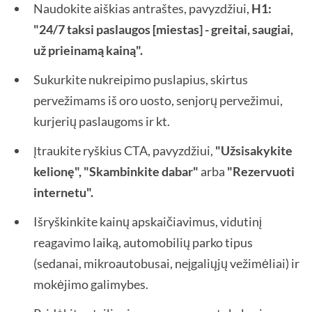
Naudokite aiškias antraštes, pavyzdžiui,
H1:
"24/7 taksi paslaugos [miestas] - greitai, saugiai,
už prieinamą kainą".
Sukurkite nukreipimo puslapius, skirtus
pervežimams iš oro uosto, senjorų pervežimui,
kurjerių paslaugoms ir kt.
Įtraukite ryškius CTA, pavyzdžiui,
"Užsisakykite
kelionę", "Skambinkite dabar"
arba
"Rezervuoti
internetu".
Išryškinkite kainų apskaičiavimus, vidutinį
reagavimo laiką, automobilių parko tipus
(sedanai, mikroautobusai, neįgaliųjų vežimėliai) ir
mokėjimo galimybes.