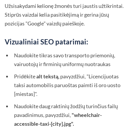
Užsisakydami kelionę žmonės turi jaustis užtikrintai.
Stiprūs vaizdai kelia pasitikėjimą ir gerina jūsų
pozicijas "Google" vaizdų paieškoje.
Vizualiniai SEO patarimai:
Naudokite tikras savo transporto priemonių,
vairuotojų ir firminių uniformų nuotraukas
Pridėkite
alt tekstą,
pavyzdžiui, "Licencijuotas
taksi automobilis paruoštas paimti iš oro uosto
[miestas]".
Naudokite daug raktinių žodžių turinčius failų
pavadinimus, pavyzdžiui,
"wheelchair-
accessible-taxi-[city].jpg".