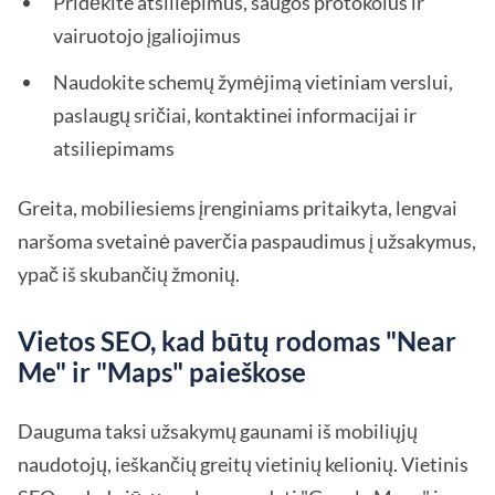
Pridėkite atsiliepimus, saugos protokolus ir
vairuotojo įgaliojimus
Naudokite schemų žymėjimą vietiniam verslui,
paslaugų sričiai, kontaktinei informacijai ir
atsiliepimams
Greita, mobiliesiems įrenginiams pritaikyta, lengvai
naršoma svetainė paverčia paspaudimus į užsakymus,
ypač iš skubančių žmonių.
Vietos SEO, kad būtų rodomas "Near
Me" ir "Maps" paieškose
Dauguma taksi užsakymų gaunami iš mobiliųjų
naudotojų, ieškančių greitų vietinių kelionių. Vietinis