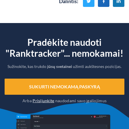
Dalintis
:
Pradėkite naudoti
"Ranktracker"... nemokamai!
Sužinokite, kas trukdo
jūsų svetainei
užimti aukštesnes pozicijas.
SUKURTI NEMOKAMĄ PASKYRĄ
Arba
Prisijunkite
naudodami savo įgaliojimus