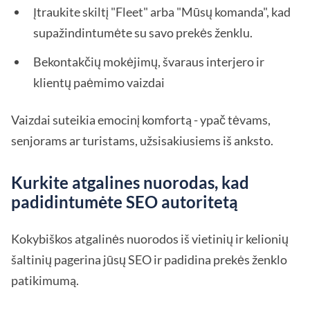
Įtraukite skiltį "Fleet" arba "Mūsų komanda", kad
supažindintumėte su savo prekės ženklu.
Bekontakčių mokėjimų, švaraus interjero ir
klientų paėmimo vaizdai
Vaizdai suteikia emocinį komfortą - ypač tėvams,
senjorams ar turistams, užsisakiusiems iš anksto.
Kurkite atgalines nuorodas, kad
padidintumėte SEO autoritetą
Kokybiškos atgalinės nuorodos iš vietinių ir kelionių
šaltinių pagerina jūsų SEO ir padidina prekės ženklo
patikimumą.