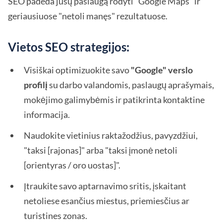
SEO padeda jūsų paslaugą rodyti "Google Maps" ir
geriausiuose "netoli manęs" rezultatuose.
Vietos SEO strategijos:
Visiškai optimizuokite savo
"Google" verslo
profilį
su darbo valandomis, paslaugų aprašymais,
mokėjimo galimybėmis ir patikrinta kontaktine
informacija.
Naudokite vietinius raktažodžius, pavyzdžiui,
"taksi [rajonas]" arba "taksi įmonė netoli
[orientyras / oro uostas]".
Įtraukite savo aptarnavimo sritis, įskaitant
netoliese esančius miestus, priemiesčius ar
turistines zonas.