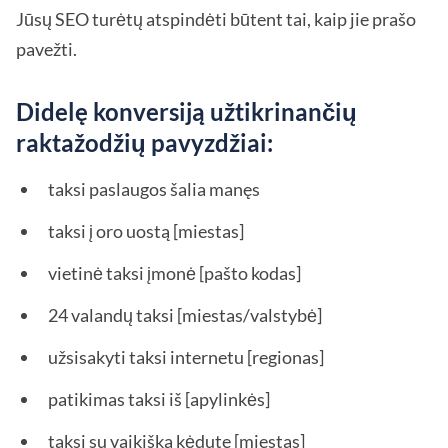
Jūsų SEO turėtų atspindėti būtent tai, kaip jie prašo
pavežti.
Didelę konversiją užtikrinančių
raktažodžių pavyzdžiai:
taksi paslaugos šalia manęs
taksi į oro uostą [miestas]
vietinė taksi įmonė [pašto kodas]
24 valandų taksi [miestas/valstybė]
užsisakyti taksi internetu [regionas]
patikimas taksi iš [apylinkės]
taksi su vaikiška kėdute [miestas]