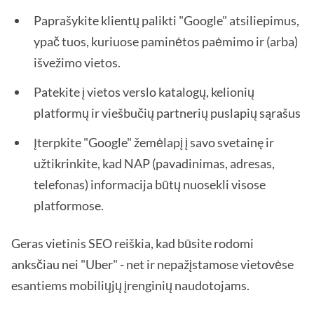
Paprašykite klientų palikti "Google" atsiliepimus,
ypač tuos, kuriuose paminėtos paėmimo ir (arba)
išvežimo vietos.
Patekite į vietos verslo katalogų, kelionių
platformų ir viešbučių partnerių puslapių sąrašus
Įterpkite "Google" žemėlapį į savo svetainę ir
užtikrinkite, kad NAP (pavadinimas, adresas,
telefonas) informacija būtų nuosekli visose
platformose.
Geras vietinis SEO reiškia, kad būsite rodomi
anksčiau nei "Uber" - net ir nepažįstamose vietovėse
esantiems mobiliųjų įrenginių naudotojams.