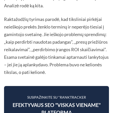
Analizė rodė ką kita.
Raktažodžių tyrimas parodė, kad tiksliniai pirkėjai
neieškojo prekės ženklo terminų ir neperėjo tiesiai į
gamintojo svetainę. Jie ieškojo problemų sprendimų:
„kaip perdirbti naudotas padangas“, „presų priežiūros
reikalavimai“, „perdirbimo įrangos ROI skaičiavimai“.
Esama svetainė galėjo tinkamai aptarnauti lankytojus
– jei jie ją aplankydavo. Problema buvo ne kelionės
tikslas, o pati kelionė.
SUSIPAŽINKITE SU "RANKTRACKER
EFEKTYVAUS SEO "VISKAS VIENAME"
PLATFORMA