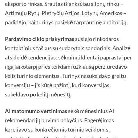
eksporto rinkas. Srautas iš anksčiau silpnų rinkų –
Artimųjų Rytų, Pietryčių Azijos, Lotynų Amerikos –
padidėjo, kai turinys pasiekė tarptautinę auditoriją.
Pardavimo ciklo priskyrimas
susiejo rinkodaros
kontaktinius taškus su sudarytais sandoriais. Analizė
atskleidė tendencijas: sėkmingi klientai paprastai per
ilgą laikotarpį prieš teikdami užklausą peržiūrėdavo
kelis turinio elementus. Turinys nesukeldavo greitų
konversijų – jis kūrė pažintį, kuri konversijas
sukeldavo po kelių mėnesių.
AI matomumo vertinimas
sekė mėnesinius AI
rekomendacijų buvimo pokyčius. Pagerėjimas
koreliavo su konkrečiomis turinio veiklomis,