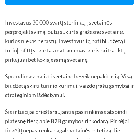
Investavus 30 000 svarų sterlingų į svetainės
perprojektavimą, būtų sukurta gražesnė svetainė,
kurios niekas nerastų. Investavus tą patį biudžetą į
turinį, būtų sukurtas matomumas, kuris pritrauktų
pirkėjus į bet kokią esamą svetainę.
Sprendimas: palikti svetainę beveik nepakitusią. Visą
biudžetą skirti turinio kūrimui, vaizdo įrašų gamybai ir
strateginiam išdėstymui.
Šis intuicijai prieštaraujantis pasirinkimas atspindi
platesnę tiesą apie B2B gamybos rinkodarą. Pirkėjai
tiekėjų nepasirenka pagal svetainės estetiką. Jie