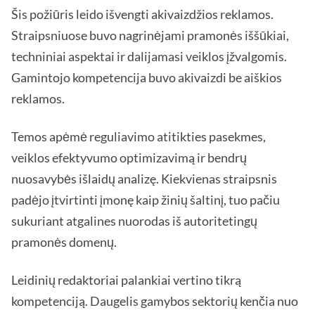
Šis požiūris leido išvengti akivaizdžios reklamos.
Straipsniuose buvo nagrinėjami pramonės iššūkiai,
techniniai aspektai ir dalijamasi veiklos įžvalgomis.
Gamintojo kompetencija buvo akivaizdi be aiškios
reklamos.
Temos apėmė reguliavimo atitikties pasekmes,
veiklos efektyvumo optimizavimą ir bendrų
nuosavybės išlaidų analizę. Kiekvienas straipsnis
padėjo įtvirtinti įmonę kaip žinių šaltinį, tuo pačiu
sukuriant atgalines nuorodas iš autoritetingų
pramonės domenų.
Leidinių redaktoriai palankiai vertino tikrą
kompetenciją. Daugelis gamybos sektorių kenčia nuo