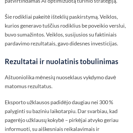
patvirtindamas AI optimizuotą turinio strategiją.
Šie rodikliai pakeitė išteklių paskirstymą. Veiklos,
kurios generavo tuščius rodiklius be poveikio verslui,
buvo sumažintos. Veiklos, susijusios su faktiniais
pardavimo rezultatais, gavo didesnes investicijas.
Rezultatai ir nuolatinis tobulinimas
Aštuoniolika mėnesių nuoseklaus vykdymo davė
matomus rezultatus.
Eksporto užklausos padidėjo daugiau nei 300 %
palyginti su baziniu laikotarpiu. Dar svarbiau, kad
pagerėjo užklausų kokybė – pirkėjai atvyko geriau
informuoti, su aiškesniais reikalavimais ir