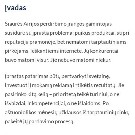
Įvadas
Šiaurės Airijos perdirbimo įrangos gamintojas
susidūrė su įprasta problema: puikūs produktai, stipri
reputacija pramonėje, bet nematomi tarptautiniams
pirkėjams, ieškantiems internete. Jų konkurentai
buvo matomi visur. Jie nebuvo matomi niekur.
Įprastas patarimas būtų pertvarkyti svetainę,
investuoti į mokamą reklamą ir tikėtis rezultatų. Jie
pasirinko kitą kelią – prioritetą teikė turiniui, o ne
išvaizdai, ir kompetencijai, o ne išlaidoms. Po
aštuoniolikos mėnesių užklausos iš tarptautinių rinkų
pakeitė jų pardavimo procesą.