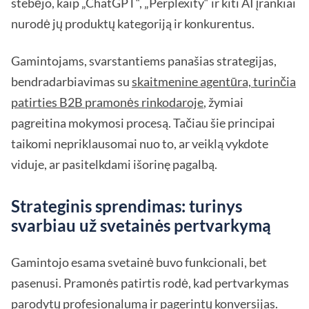
stebėjo, kaip „ChatGPT“, „Perplexity“ ir kiti AI įrankiai
nurodė jų produktų kategoriją ir konkurentus.
Gamintojams, svarstantiems panašias strategijas,
bendradarbiavimas su
skaitmenine agentūra, turinčia
patirties B2B pramonės rinkodaroje
, žymiai
pagreitina mokymosi procesą. Tačiau šie principai
taikomi nepriklausomai nuo to, ar veiklą vykdote
viduje, ar pasitelkdami išorinę pagalbą.
Strateginis sprendimas: turinys
svarbiau už svetainės pertvarkymą
Gamintojo esama svetainė buvo funkcionali, bet
pasenusi. Pramonės patirtis rodė, kad pertvarkymas
parodytų profesionalumą ir pagerintų konversijas.