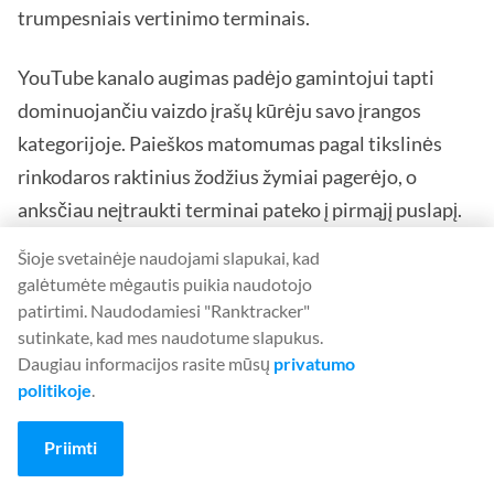
trumpesniais vertinimo terminais.
YouTube kanalo augimas padėjo gamintojui tapti
dominuojančiu vaizdo įrašų kūrėju savo įrangos
kategorijoje. Paieškos matomumas pagal tikslinės
rinkodaros raktinius žodžius žymiai pagerėjo, o
anksčiau neįtraukti terminai pateko į pirmąjį puslapį.
Šioje svetainėje naudojami slapukai, kad
AI paminėjimų dažnumas padidėjo nuo nulio iki
galėtumėte mėgautis puikia naudotojo
reguliaraus buvimo atitinkamuose užklausimuose.
patirtimi. Naudodamiesi "Ranktracker"
Gamintojas pasirodė ChatGPT tiekėjų
sutinkate, kad mes naudotume slapukus.
Daugiau informacijos rasite mūsų
privatumo
rekomendacijose, kuriose anksčiau nebuvo.
politikoje
.
Prisidėjimas prie pramonės leidinių padėjo įsitvirtinti
Priimti
kaip minties lyderiui, sukuriant partnerystės