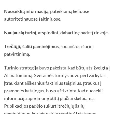
Nuoseklią informaciją
, pateikiamą keliuose
autoritetinguose šaltiniuose.
Naujausią turinį
, atspindintį dabartinę padėtį rinkoje.
Trečiųjų šalių paminėjimus
, rodančius išorinį
patvirtinimą.
Turinio strategija buvo pakeista, kad būtų atsižvelgta į
AI matomumą. Svetainės turinys buvo pertvarkytas,
įtraukiant aiškesnius faktinius teiginius. Įtraukus į
pramonės katalogus, buvo užtikrinta, kad nuosekli
informacija apie įmonę būtų plačiai skelbiama.
Publikacijos padėjo sukurti trečiųjų šalių
paminėjimus, kuriais galėjo remtis AI sistemos.