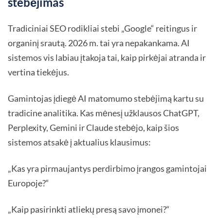
stebėjimas
Tradiciniai SEO rodikliai stebi „Google“ reitingus ir
organinį srautą. 2026 m. tai yra nepakankama. AI
sistemos vis labiau įtakoja tai, kaip pirkėjai atranda ir
vertina tiekėjus.
Gamintojas įdiegė AI matomumo stebėjimą kartu su
tradicine analitika. Kas mėnesį užklausos ChatGPT,
Perplexity, Gemini ir Claude stebėjo, kaip šios
sistemos atsakė į aktualius klausimus:
„Kas yra pirmaujantys perdirbimo įrangos gamintojai
Europoje?“
„Kaip pasirinkti atliekų presą savo įmonei?“