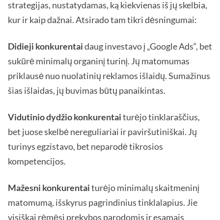
strategijas, nustatydamas, ką kiekvienas iš jų skelbia,
kur ir kaip dažnai. Atsirado tam tikri dėsningumai:
Didieji konkurentai
daug investavo į „Google Ads“, bet
sukūrė minimalų organinį turinį. Jų matomumas
priklausė nuo nuolatinių reklamos išlaidų. Sumažinus
šias išlaidas, jų buvimas būtų panaikintas.
Vidutinio dydžio konkurentai
turėjo tinklaraščius,
bet juose skelbė nereguliariai ir paviršutiniškai. Jų
turinys egzistavo, bet neparodė tikrosios
kompetencijos.
Mažesni konkurentai
turėjo minimalų skaitmeninį
matomumą, išskyrus pagrindinius tinklalapius. Jie
visiškai rėmėsi prekybos parodomis ir esamais