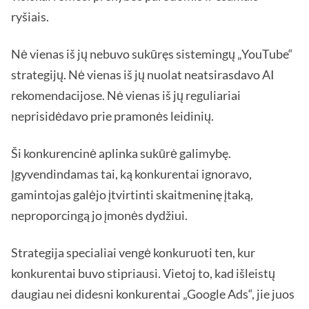
ryšiais.
Nė vienas iš jų nebuvo sukūręs sistemingų „YouTube“
strategijų. Nė vienas iš jų nuolat neatsirasdavo AI
rekomendacijose. Nė vienas iš jų reguliariai
neprisidėdavo prie pramonės leidinių.
Ši konkurencinė aplinka sukūrė galimybę.
Įgyvendindamas tai, ką konkurentai ignoravo,
gamintojas galėjo įtvirtinti skaitmeninę įtaką,
neproporcingą jo įmonės dydžiui.
Strategija specialiai vengė konkuruoti ten, kur
konkurentai buvo stipriausi. Vietoj to, kad išleistų
daugiau nei didesni konkurentai „Google Ads“, jie juos