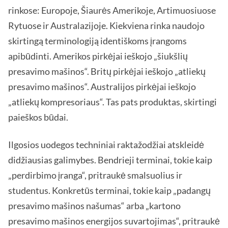
rinkose: Europoje, Šiaurės Amerikoje, Artimuosiuose
Rytuose ir Australazijoje. Kiekviena rinka naudojo
skirtingą terminologiją identiškoms įrangoms
apibūdinti. Amerikos pirkėjai ieškojo „šiukšlių
presavimo mašinos“. Britų pirkėjai ieškojo „atliekų
presavimo mašinos“. Australijos pirkėjai ieškojo
„atliekų kompresoriaus“. Tas pats produktas, skirtingi
paieškos būdai.
Ilgosios uodegos techniniai raktažodžiai atskleidė
didžiausias galimybes. Bendrieji terminai, tokie kaip
„perdirbimo įranga“, pritraukė smalsuolius ir
studentus. Konkretūs terminai, tokie kaip „padangų
presavimo mašinos našumas“ arba „kartono
presavimo mašinos energijos suvartojimas“, pritraukė