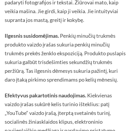
padaryti fotografijos ir tekstai. Žiūrovai mato, kaip
veikia mašina. Jie girdi, kaip ji veikia. Jie intuityviai
supranta jos mastą, greitį ir kokybę.
Ilgesnis susidomėjimas.
Penkių minučių trukmės
produkto vaizdo įrašas sukuria penkių minučių
trukmės prekės ženklo ekspoziciją. Produkto puslapis
sukuria galbūt trisdešimties sekundžių trukmės
peržiūrą. Tas ilgesnis dėmesys sukuria pažintį, kuri
daro įtaką pirkimo sprendimams po kelių mėnesių.
Efektyvus pakartotinis naudojimas.
Kiekvienas
vaizdo įrašas sukūrė kelis turinio išteklius: patį
„YouTube“ vaizdo įrašą, įterptą svetainės turinį,
socialinės žiniasklaidos klipus, elektroninio
naujienlaiškio medžiagą ir pardavimo pristatymo