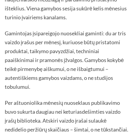
išteklius. Viena gamybos sesija sukūrė kelis mėnesius
turinio įvairiems kanalams.
Gamintojas įsipareigojo nuosekliai gaminti: du ar tris
vaizdo įrašus per mėnesį, kuriuose būtų pristatomi
produktai, taikymo pavyzdžiai, techniniai
paaiškinimai ir pramonės įžvalgos. Gamybos kokybė
teikė pirmenybę aiškumui, o ne išbaigtumui –
autentiškiems gamybos vaizdams, o ne studijos
tobulumui.
Per aštuoniolika mėnesių nuoseklaus publikavimo
buvo sukurta daugiau nei keturiasdešimties vaizdo
įrašų biblioteka. Atskiri vaizdo įrašai sulaukė
nedidelio peržiūrų skaičiaus – šimtai, o ne tūkstančiai.