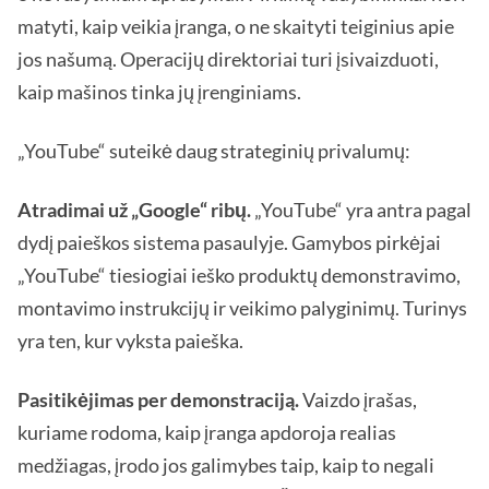
matyti, kaip veikia įranga, o ne skaityti teiginius apie
jos našumą. Operacijų direktoriai turi įsivaizduoti,
kaip mašinos tinka jų įrenginiams.
„YouTube“ suteikė daug strateginių privalumų:
Atradimai už „Google“ ribų.
„YouTube“ yra antra pagal
dydį paieškos sistema pasaulyje. Gamybos pirkėjai
„YouTube“ tiesiogiai ieško produktų demonstravimo,
montavimo instrukcijų ir veikimo palyginimų. Turinys
yra ten, kur vyksta paieška.
Pasitikėjimas per demonstraciją.
Vaizdo įrašas,
kuriame rodoma, kaip įranga apdoroja realias
medžiagas, įrodo jos galimybes taip, kaip to negali