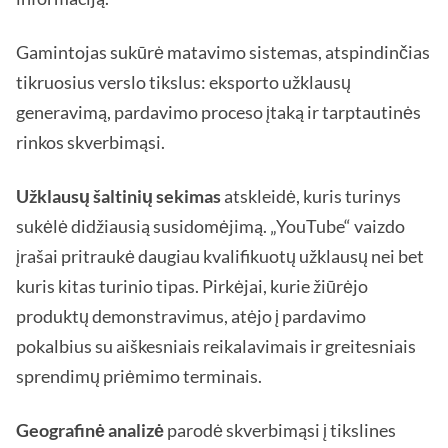
Gamintojas sukūrė matavimo sistemas, atspindinčias
tikruosius verslo tikslus: eksporto užklausų
generavimą, pardavimo proceso įtaką ir tarptautinės
rinkos skverbimąsi.
Užklausų šaltinių sekimas
atskleidė, kuris turinys
sukėlė didžiausią susidomėjimą. „YouTube“ vaizdo
įrašai pritraukė daugiau kvalifikuotų užklausų nei bet
kuris kitas turinio tipas. Pirkėjai, kurie žiūrėjo
produktų demonstravimus, atėjo į pardavimo
pokalbius su aiškesniais reikalavimais ir greitesniais
sprendimų priėmimo terminais.
Geografinė analizė
parodė skverbimąsi į tikslines