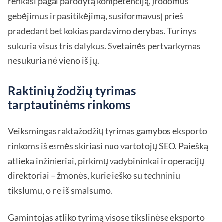
renkasi pagal parodytą kompetenciją, įrodomus
gebėjimus ir pasitikėjimą, susiformavusį prieš
pradedant bet kokias pardavimo derybas. Turinys
sukuria visus tris dalykus. Svetainės pertvarkymas
nesukuria nė vieno iš jų.
Raktinių žodžių tyrimas
tarptautinėms rinkoms
Veiksmingas raktažodžių tyrimas gamybos eksporto
rinkoms iš esmės skiriasi nuo vartotojų SEO. Paiešką
atlieka inžinieriai, pirkimų vadybininkai ir operacijų
direktoriai – žmonės, kurie ieško su techniniu
tikslumu, o ne iš smalsumo.
Gamintojas atliko tyrimą visose tikslinėse eksporto