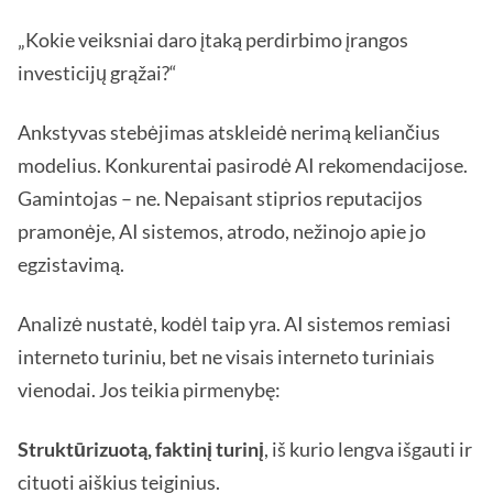
„Kokie veiksniai daro įtaką perdirbimo įrangos
investicijų grąžai?“
Ankstyvas stebėjimas atskleidė nerimą keliančius
modelius. Konkurentai pasirodė AI rekomendacijose.
Gamintojas – ne. Nepaisant stiprios reputacijos
pramonėje, AI sistemos, atrodo, nežinojo apie jo
egzistavimą.
Analizė nustatė, kodėl taip yra. AI sistemos remiasi
interneto turiniu, bet ne visais interneto turiniais
vienodai. Jos teikia pirmenybę:
Struktūrizuotą, faktinį turinį
, iš kurio lengva išgauti ir
cituoti aiškius teiginius.