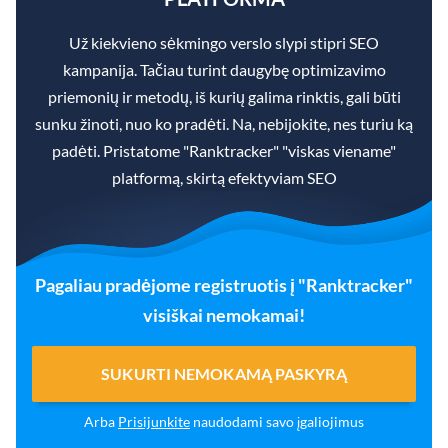
Už kiekvieno sėkmingo verslo slypi stipri SEO
kampanija. Tačiau turint daugybę optimizavimo
priemonių ir metodų, iš kurių galima rinktis, gali būti
sunku žinoti, nuo ko pradėti. Na, nebijokite, nes turiu ką
padėti. Pristatome "Ranktracker" "viskas viename"
platformą, skirtą efektyviam SEO
Pagaliau pradėjome registruotis į "Ranktracker"
visiškai nemokamai!
SUKURTI NEMOKAMĄ PASKYRĄ
Arba
Prisijunkite
naudodami savo įgaliojimus