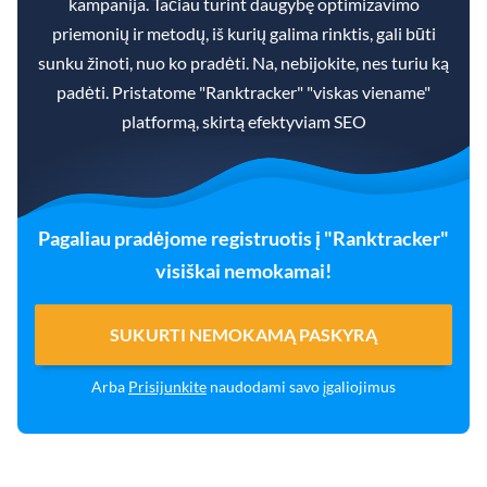
kampanija. Tačiau turint daugybę optimizavimo
priemonių ir metodų, iš kurių galima rinktis, gali būti
sunku žinoti, nuo ko pradėti. Na, nebijokite, nes turiu ką
padėti. Pristatome "Ranktracker" "viskas viename"
platformą, skirtą efektyviam SEO
Pagaliau pradėjome registruotis į "Ranktracker"
visiškai nemokamai!
SUKURTI NEMOKAMĄ PASKYRĄ
Arba
Prisijunkite
naudodami savo įgaliojimus