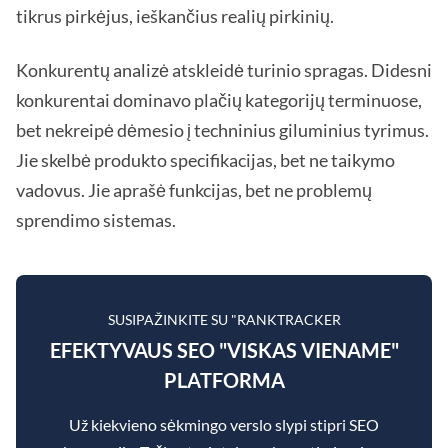
tikrus pirkėjus, ieškančius realių pirkinių.
Konkurentų analizė atskleidė turinio spragas. Didesni
konkurentai dominavo plačių kategorijų terminuose,
bet nekreipė dėmesio į techninius giluminius tyrimus.
Jie skelbė produkto specifikacijas, bet ne taikymo
vadovus. Jie aprašė funkcijas, bet ne problemų
sprendimo sistemas.
SUSIPAŽINKITE SU "RANKTRACKER
EFEKTYVAUS SEO "VISKAS VIENAME"
PLATFORMA
Už kiekvieno sėkmingo verslo slypi stipri SEO