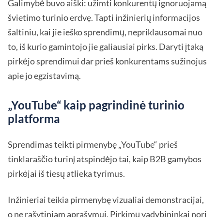
Galimybė buvo aiški: užimti konkurentų ignoruojamą
švietimo turinio erdvę. Tapti inžinierių informacijos
šaltiniu, kai jie ieško sprendimų, nepriklausomai nuo
to, iš kurio gamintojo jie galiausiai pirks. Daryti įtaką
pirkėjo sprendimui dar prieš konkurentams sužinojus
apie jo egzistavimą.
„YouTube“ kaip pagrindinė turinio
platforma
Sprendimas teikti pirmenybę „YouTube“ prieš
tinklaraščio turinį atspindėjo tai, kaip B2B gamybos
pirkėjai iš tiesų atlieka tyrimus.
Inžinieriai teikia pirmenybę vizualiai demonstracijai,
o ne rašytiniam aprašymui. Pirkimų vadybininkai nori