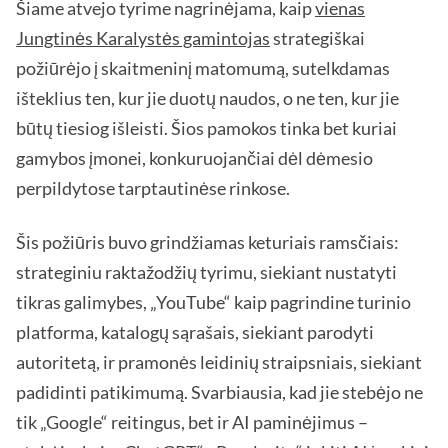
Šiame atvejo tyrime nagrinėjama, kaip
vienas
Jungtinės Karalystės gamintojas
strategiškai
požiūrėjo į skaitmeninį matomumą, sutelkdamas
išteklius ten, kur jie duotų naudos, o ne ten, kur jie
būtų tiesiog išleisti. Šios pamokos tinka bet kuriai
gamybos įmonei, konkuruojančiai dėl dėmesio
perpildytose tarptautinėse rinkose.
Šis požiūris buvo grindžiamas keturiais ramsčiais:
strateginiu raktažodžių tyrimu, siekiant nustatyti
tikras galimybes, „YouTube“ kaip pagrindine turinio
platforma, katalogų sąrašais, siekiant parodyti
autoritetą, ir pramonės leidinių straipsniais, siekiant
padidinti patikimumą. Svarbiausia, kad jie stebėjo ne
tik „Google“ reitingus, bet ir AI paminėjimus –