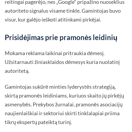
reitingai pagerėjo, nes „Google“ pripažino nuoseklius
autoriteto signalus visame tinkle. Gamintojas buvo
visur, kur galėjo ieškoti atitinkami pirkėjai.
Prisidėjimas prie pramonės leidinių
Mokama reklama laikinai pritraukia dėmesį.
Užsitarnauti žiniasklaidos dėmesys kuria nuolatinį
autoritetą.
Gamintojas sukūrė minties lyderystės strategiją,
skirtą pramonės leidiniams, kuriuos skaito jų pirkėjų
asmenybės. Prekybos žurnalai, pramonės asociacijų
naujienlaiškiai ir sektoriui skirti tinklalapiai priima
tikrų ekspertų pateiktą turinį.