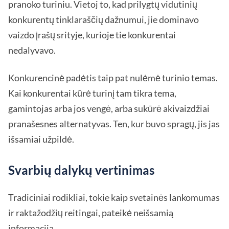
pranoko turiniu. Vietoj to, kad prilygtų vidutinių
konkurentų tinklaraščių dažnumui, jie dominavo
vaizdo įrašų srityje, kurioje tie konkurentai
nedalyvavo.
Konkurencinė padėtis taip pat nulėmė turinio temas.
Kai konkurentai kūrė turinį tam tikra tema,
gamintojas arba jos vengė, arba sukūrė akivaizdžiai
pranašesnes alternatyvas. Ten, kur buvo spragų, jis jas
išsamiai užpildė.
Svarbių dalykų vertinimas
Tradiciniai rodikliai, tokie kaip svetainės lankomumas
ir raktažodžių reitingai, pateikė neišsamią
informaciją.