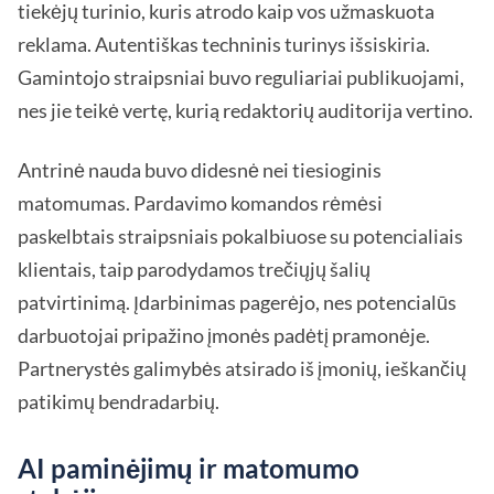
tiekėjų turinio, kuris atrodo kaip vos užmaskuota
reklama. Autentiškas techninis turinys išsiskiria.
Gamintojo straipsniai buvo reguliariai publikuojami,
nes jie teikė vertę, kurią redaktorių auditorija vertino.
Antrinė nauda buvo didesnė nei tiesioginis
matomumas. Pardavimo komandos rėmėsi
paskelbtais straipsniais pokalbiuose su potencialiais
klientais, taip parodydamos trečiųjų šalių
patvirtinimą. Įdarbinimas pagerėjo, nes potencialūs
darbuotojai pripažino įmonės padėtį pramonėje.
Partnerystės galimybės atsirado iš įmonių, ieškančių
patikimų bendradarbių.
AI paminėjimų ir matomumo