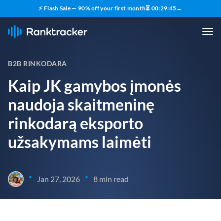
⚡ Flash Sale — 90% off your first month
⏳
00
:
29
:
44
→
B2B RINKODARA
Kaip JK gamybos įmonės
naudoja skaitmeninę
rinkodarą eksporto
užsakymams laimėti
•
•
Jan 27, 2026
8 min read