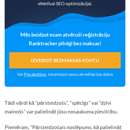
efektīvai SEO optimizācijai.
Mēs beidzot esam atvēruši reģistrāciju
Ranktracker pilnīgi bez maksas!
IZVEIDOT BEZMAKSAS KONTU
Vai
Pierakstīties
, izmantojot savus akreditācijas datus
Tādi vārdi kā "pārsteidzošs", "spēcīgs" vai "dzīvi
mainošs" var palielināt jūsu nosaukuma pievilcību.
Piemēram, "Pārsteidzošais noslēpums, kā palielināt