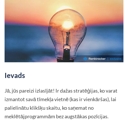
Ievads
Jā, jūs pareizi izlasījāt! Ir dažas stratēģijas, ko varat
izmantot savā tīmekļa vietnē (kas ir vienkāršas), lai
palielinātu klikšķu skaitu, ko saņemat no
meklētājprogrammām bez augstākas pozīcijas.