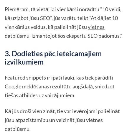
Piemēram, tā vietā, lai vienkārši norādītu "10 veidi,
kā uzlabot jūsu SEO", jūs varētu teikt "Atklājiet 10
vienkāršus veidus, kā palielināt jūsu
vietnes
datplūsmu
, izmantojot šos ekspertu SEO padomus."
3. Dodieties pēc ieteicamajiem
izvilkumiem
Featured snippets ir īpaši lauki, kas tiek parādīti
Google meklēšanas rezultātu augšdaļā, sniedzot
tiešas atbildes uz vaicājumiem.
Kā jūs droši vien zināt, tie var ievērojami palielināt
jūsu atpazīstamību un veicināt jūsu vietnes
datplūsmu.