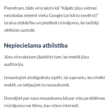
Piemēram, tāds virsraksts kā "Kāpēc jūsu vietnei
neizdodas ieņemt vietu Google (un kā to novērst)"
izraisa ziņkārību un piedāvā risinājumu, ko lasītāji
vēlēsies uzzināt.
Nepieciešama atbilstība
Jūsu virsrakstam jāatbilst tam, ko meklē jūsu
auditorija.
Izmantojiet atslēgvārdu izpēti, lai saprastu, ko cilvēki
meklē, un iekļaujiet to nosaukumā.
Domājiet par savu nosaukumu kā par viņu problēmas
risinājumu vai tēmu, kas viņus interesē.