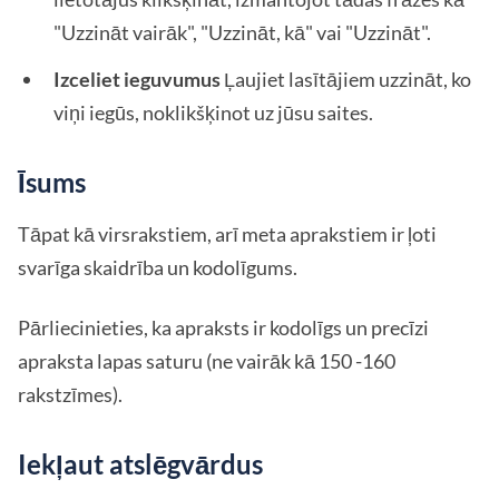
"Uzzināt vairāk", "Uzzināt, kā" vai "Uzzināt".
Izceliet ieguvumus
Ļaujiet lasītājiem uzzināt, ko
viņi iegūs, noklikšķinot uz jūsu saites.
Īsums
Tāpat kā virsrakstiem, arī meta aprakstiem ir ļoti
svarīga skaidrība un kodolīgums.
Pārliecinieties, ka apraksts ir kodolīgs un precīzi
apraksta lapas saturu (ne vairāk kā 150 -160
rakstzīmes).
Iekļaut atslēgvārdus