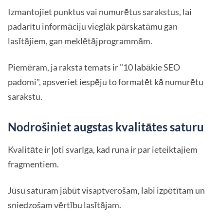
Izmantojiet punktus vai numurētus sarakstus, lai
padarītu informāciju vieglāk pārskatāmu gan
lasītājiem, gan meklētājprogrammām.
Piemēram, ja raksta temats ir "10 labākie SEO
padomi", apsveriet iespēju to formatēt kā numurētu
sarakstu.
Nodrošiniet augstas kvalitātes saturu
Kvalitāte ir ļoti svarīga, kad runa ir par ieteiktajiem
fragmentiem.
Jūsu saturam jābūt visaptverošam, labi izpētītam un
sniedzošam vērtību lasītājam.