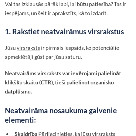
Vai tas izklausās pārāk labi, lai būtu patiesība? Tas ir
iespējams, un šeit ir aprakstīts, kā to izdarīt.
1. Rakstiet neatvairāmus virsrakstus
Jūsu
virsraksts
ir pirmais iespaids, ko potenciālie
apmeklētāji gūst par jūsu saturu.
Neatvairāms virsraksts var ievērojami palielināt
klikšķu skaitu (CTR), tieši palielinot organisko
datplūsmu.
Neatvairāma nosaukuma galvenie
elementi:
Skaidrība
Pārliecinieties, ka jūsu virsraksts