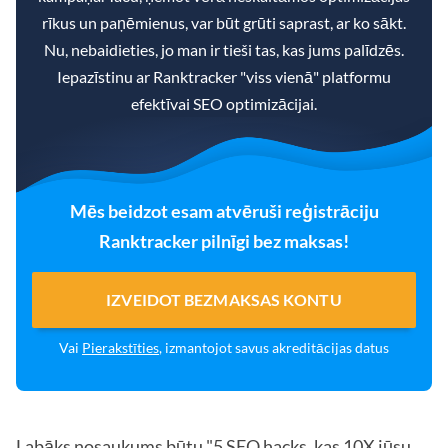
rīkus un paņēmienus, var būt grūti saprast, ar ko sākt.
Nu, nebaidieties, jo man ir tieši tas, kas jums palīdzēs.
Iepazīstinu ar Ranktracker "viss vienā" platformu
efektīvai SEO optimizācijai.
Mēs beidzot esam atvēruši reģistrāciju
Ranktracker pilnīgi bez maksas!
IZVEIDOT BEZMAKSAS KONTU
Vai
Pierakstīties
, izmantojot savus akreditācijas datus
Labāks nosaukums būtu "
5 SEO hacks, kas 10X jūsu