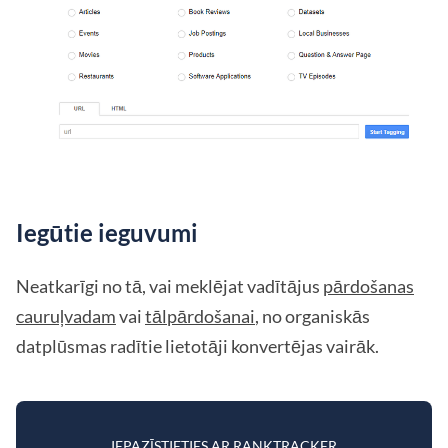
Iegūtie ieguvumi
Neatkarīgi no tā, vai meklējat vadītājus
pārdošanas
cauruļvadam
vai
tālpārdošanai
, no organiskās
datplūsmas radītie lietotāji konvertējas vairāk.
IEPAZĪSTIETIES AR RANKTRACKER