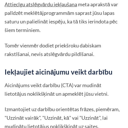
Attiecīgu atslēgvārdu iekļaušana
meta aprakstā var
palīdzēt meklētājprogrammām saprast jūsu lapas
saturu un palielināt iespēju, ka tā tiks ierindota pēc
šiem terminiem.
Tomēr vienmēr dodiet priekšroku dabiskam
rakstīšanai, nevis atslēgvārdu pildīšanai.
Iekļaujiet aicinājumu veikt darbību
Aicinājums veikt darbību (CTA) var mudināt
lietotājus noklikšķināt un apmeklēt jūsu vietni.
Izmantojiet uz darbību orientētas frāzes, piemēram,
"Uzzināt vairāk", "Uzzināt, kā" vai "Uzzināt", lai
mudinātu lietotājus noklikšķināt uz saites.