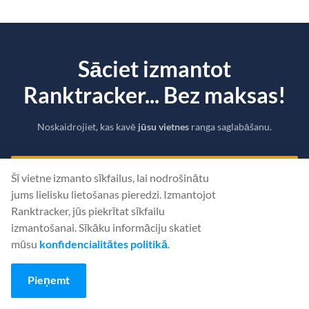
Sāciet izmantot
Ranktracker... Bez maksas!
Noskaidrojiet, kas kavē
jūsu vietnes
ranga saglabāšanu.
IZVEIDOT BEZMAKSAS KONTU
Šī vietne izmanto sīkfailus, lai nodrošinātu
jums lielisku lietošanas pieredzi. Izmantojot
Vai
Pierakstīties
, izmantojot savus akreditācijas datus
Ranktracker, jūs piekrītat sīkfailu
izmantošanai. Sīkāku informāciju skatiet
mūsu
konfidencialitātes politikā
.
Pieņemt