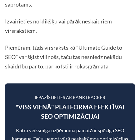
saprotams.
Izvairieties no klikšķu vai pārāk neskaidriem
virsrakstiem.
Piemēram, tāds virsraksts kā "Ultimate Guide to
SEO" var šķist vilinošs, taču tas nesniedz nekādu
skaidrību par to, par ko īsti ir rokasgrāmata.
IEPAZĪSTIETIES AR RANKTRACKER
"VISS VIENĀ" PLATFORMA EFEKTĪVAI
SEO OPTIMIZĀCIJAI
Katra veiksmīga uzņēmuma pamatā ir spēcīga SEO
kampaņa. Taču, ņemot vērā neskaitāmos optimizācijas