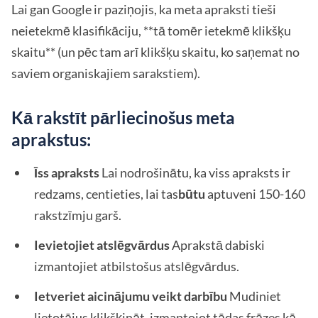
Lai gan Google ir paziņojis, ka meta apraksti tieši
neietekmē klasifikāciju, **tā tomēr ietekmē klikšķu
skaitu** (un pēc tam arī klikšķu skaitu, ko saņemat no
saviem organiskajiem sarakstiem).
Kā rakstīt pārliecinošus meta
aprakstus:
Īss apraksts
Lai nodrošinātu, ka viss apraksts ir
redzams, centieties, lai tas
būtu
aptuveni 150-160
rakstzīmju garš.
Ievietojiet atslēgvārdus
Aprakstā dabiski
izmantojiet atbilstošus atslēgvārdus.
Ietveriet aicinājumu veikt darbību
Mudiniet
lietotājus klikšķināt, izmantojot tādas frāzes kā