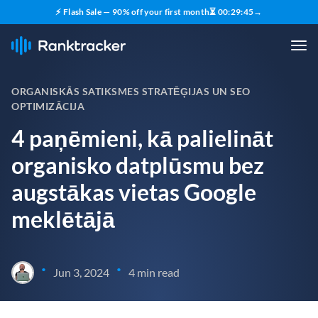
⚡ Flash Sale — 90% off your first month
⏳
00
:
29
:
43
→
ORGANISKĀS SATIKSMES STRATĒĢIJAS UN SEO
OPTIMIZĀCIJA
4 paņēmieni, kā palielināt
organisko datplūsmu bez
augstākas vietas Google
meklētājā
•
•
Jun 3, 2024
4 min read