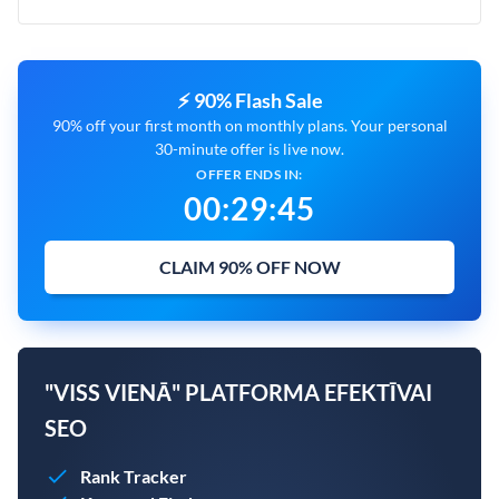
⚡ 90% Flash Sale
90% off your first month on monthly plans. Your personal
30-minute offer is live now.
OFFER ENDS IN:
00
:
29
:
43
CLAIM 90% OFF NOW
"VISS VIENĀ" PLATFORMA EFEKTĪVAI
SEO
Rank Tracker