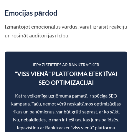
Emocijas pārdod
Izmantojot emocionālus vārdus, varat izraisīt reakciju
un rosināt auditorijas rīcību.
IEPAZĪSTIETIES AR RANKTRACKER
"VISS VIENĀ" PLATFORMA EFEKTĪVAI
SEO OPTIMIZĀCIJAI
Katra veiksmīga uzņēmuma pamatā ir spēcīga SEO
kampaņa. Taču, ņemot vērā neskaitāmos optimizācijas
rīkus un paņēmienus, var būt grūti saprast, ar ko sākt.
Nu, nebaidieties, jo man ir tieši tas, kas jums palīdzēs.
Iepazīstinu ar Ranktracker "viss vienā" platformu