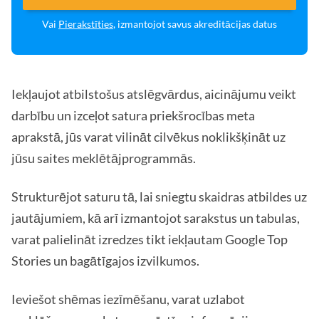
Vai
Pierakstīties
, izmantojot savus akreditācijas datus
Iekļaujot atbilstošus atslēgvārdus, aicinājumu veikt
darbību un izceļot satura priekšrocības meta
aprakstā, jūs varat vilināt cilvēkus noklikšķināt uz
jūsu saites meklētājprogrammās.
Strukturējot saturu tā, lai sniegtu skaidras atbildes uz
jautājumiem, kā arī izmantojot sarakstus un tabulas,
varat palielināt izredzes tikt iekļautam Google Top
Stories un bagātīgajos izvilkumos.
Ieviešot shēmas iezīmēšanu, varat uzlabot