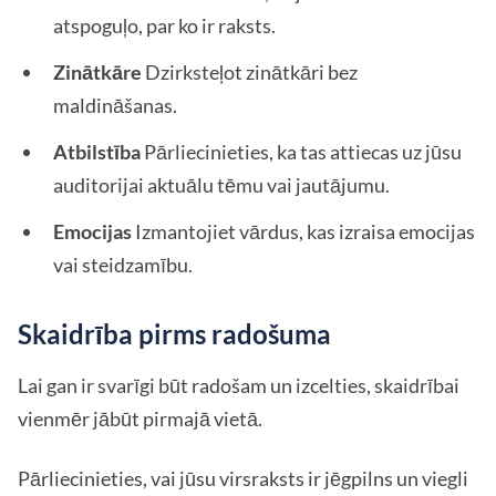
atspoguļo, par ko ir raksts.
Zinātkāre
Dzirksteļot zinātkāri bez
maldināšanas.
Atbilstība
Pārliecinieties, ka tas attiecas uz jūsu
auditorijai aktuālu tēmu vai jautājumu.
Emocijas
Izmantojiet vārdus, kas izraisa emocijas
vai steidzamību.
Skaidrība pirms radošuma
Lai gan ir svarīgi būt radošam un izcelties, skaidrībai
vienmēr jābūt pirmajā vietā.
Pārliecinieties, vai jūsu virsraksts ir jēgpilns un viegli