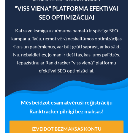
"VISS VIENĀ" PLATFORMA EFEKTĪVAI
SEO OPTIMIZĀCIJAI
Katra veiksmīga uzņēmuma pamatā ir spēcīga SEO
kampaņa. Taču, ņemot vērā neskaitāmos optimizācijas
rīkus un paņēmienus, var būt grūti saprast, ar ko sākt.
Nu, nebaidieties, jo man ir tieši tas, kas jums palīdzēs.
Iepazīstinu ar Ranktracker "viss vienā" platformu
efektīvai SEO optimizācijai.
Mēs beidzot esam atvēruši reģistrāciju
Ranktracker pilnīgi bez maksas!
IZVEIDOT BEZMAKSAS KONTU