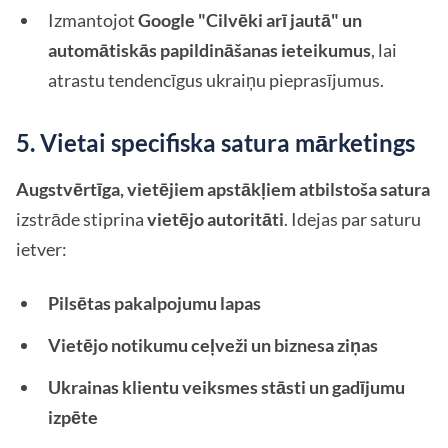
Izmantojot
Google "Cilvēki arī jautā" un
automātiskās papildināšanas ieteikumus
, lai
atrastu tendencīgus ukraiņu pieprasījumus.
5. Vietai specifiska satura mārketings
Augstvērtīga, vietējiem apstākļiem atbilstoša satura
izstrāde stiprina
vietējo autoritāti
. Idejas par saturu
ietver:
Pilsētas pakalpojumu lapas
Vietējo notikumu ceļveži un biznesa ziņas
Ukrainas klientu veiksmes stāsti un gadījumu
izpēte