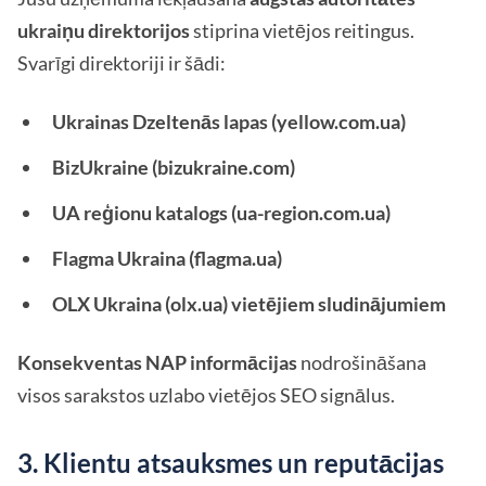
ukraiņu direktorijos
stiprina vietējos reitingus.
Svarīgi direktoriji ir šādi:
Ukrainas Dzeltenās lapas (yellow.com.ua)
BizUkraine (bizukraine.com)
UA reģionu katalogs (ua-region.com.ua)
Flagma Ukraina (flagma.ua)
OLX Ukraina (olx.ua) vietējiem sludinājumiem
Konsekventas NAP informācijas
nodrošināšana
visos sarakstos uzlabo vietējos SEO signālus.
3. Klientu atsauksmes un reputācijas