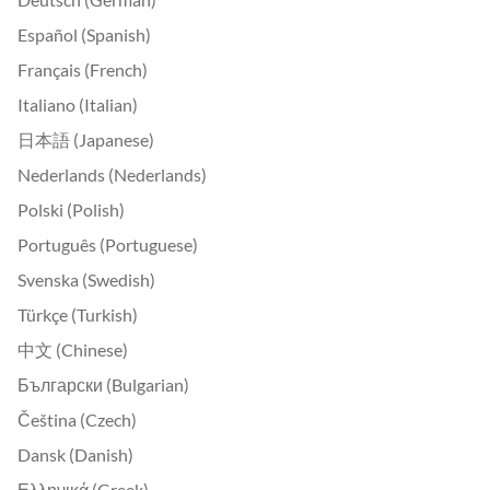
Español (Spanish)
Français (French)
Italiano (Italian)
日本語 (Japanese)
Nederlands (Nederlands)
Polski (Polish)
Português (Portuguese)
Svenska (Swedish)
Türkçe (Turkish)
中文 (Chinese)
Български (Bulgarian)
Čeština (Czech)
Dansk (Danish)
Ελληνικά (Greek)