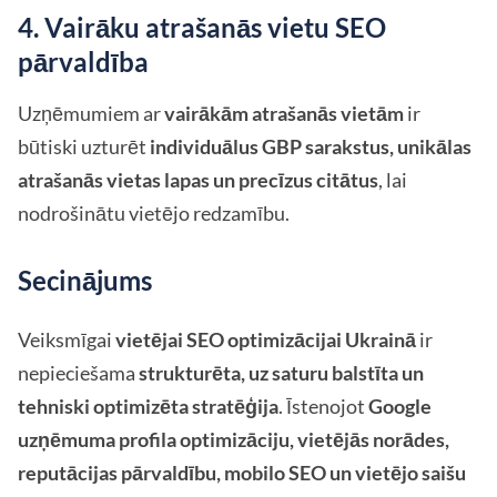
4. Vairāku atrašanās vietu SEO
pārvaldība
Uzņēmumiem ar
vairākām atrašanās vietām
ir
būtiski uzturēt
individuālus GBP sarakstus, unikālas
atrašanās vietas lapas un precīzus citātus
, lai
nodrošinātu vietējo redzamību.
Secinājums
Veiksmīgai
vietējai SEO optimizācijai Ukrainā
ir
nepieciešama
strukturēta, uz saturu balstīta un
tehniski optimizēta stratēģija
. Īstenojot
Google
uzņēmuma profila optimizāciju, vietējās norādes,
reputācijas pārvaldību, mobilo SEO un vietējo saišu