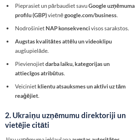
Pieprasiet un pārbaudiet savu
Google uzņēmuma
profilu (GBP)
vietnē
google.com/business
.
Nodrošiniet
NAP konsekvenci
visos sarakstos.
Augstas kvalitātes attēlu un videoklipu
augšupielāde.
Pievienojiet
darba laiku, kategorijas un
attiecīgos atribūtus
.
Veiciniet
klientu atsauksmes un aktīvi uz tām
reaģējiet
.
2. Ukraiņu uzņēmumu direktoriji un
vietējie citāti
Jūsu uzņēmuma iekļaušana
augstas autoritātes