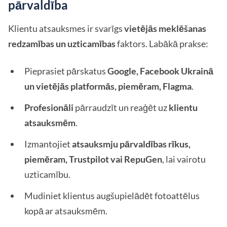
pārvaldība
Klientu atsauksmes ir svarīgs
vietējās meklēšanas
redzamības un uzticamības
faktors. Labākā prakse:
Pieprasiet pārskatus
Google, Facebook Ukrainā
un vietējās platformās, piemēram, Flagma
.
Profesionāli
pārraudzīt un reaģēt uz
klientu
atsauksmēm
.
Izmantojiet
atsauksmju pārvaldības rīkus,
piemēram, Trustpilot vai RepuGen
, lai vairotu
uzticamību.
Mudiniet klientus augšupielādēt fotoattēlus
kopā ar atsauksmēm.