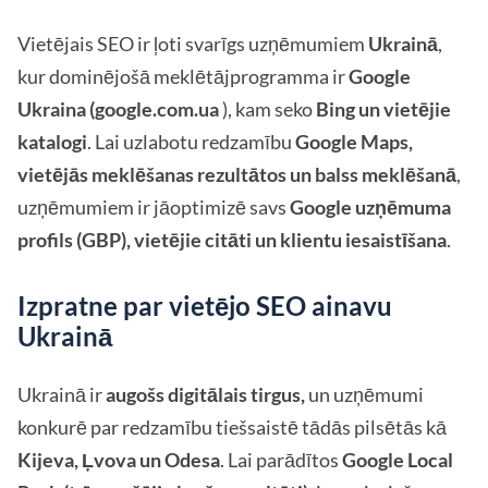
Vietējais SEO ir ļoti svarīgs uzņēmumiem
Ukrainā
,
kur dominējošā meklētājprogramma ir
Google
Ukraina (google.com.ua
), kam seko
Bing un vietējie
katalogi
. Lai uzlabotu redzamību
Google Maps,
vietējās meklēšanas rezultātos un balss meklēšanā
,
uzņēmumiem ir jāoptimizē savs
Google uzņēmuma
profils (GBP), vietējie citāti un klientu iesaistīšana
.
Izpratne par vietējo SEO ainavu
Ukrainā
Ukrainā ir
augošs digitālais tirgus,
un uzņēmumi
konkurē par redzamību tiešsaistē tādās pilsētās kā
Kijeva, Ļvova un Odesa
. Lai parādītos
Google Local