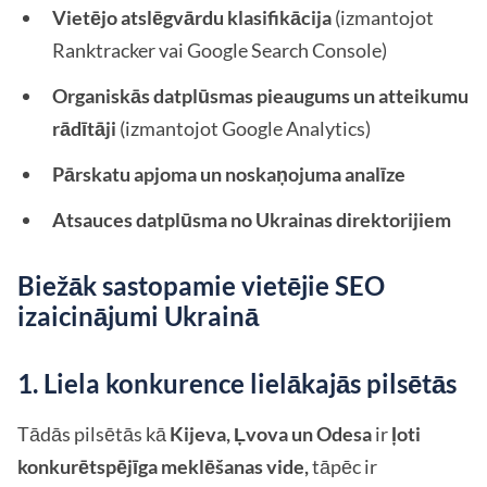
Vietējo atslēgvārdu klasifikācija
(izmantojot
Ranktracker vai Google Search Console)
Organiskās datplūsmas pieaugums un atteikumu
rādītāji
(izmantojot Google Analytics)
Pārskatu apjoma un noskaņojuma analīze
Atsauces datplūsma no Ukrainas direktorijiem
Biežāk sastopamie vietējie SEO
izaicinājumi Ukrainā
1. Liela konkurence lielākajās pilsētās
Tādās pilsētās kā
Kijeva, Ļvova un Odesa
ir
ļoti
konkurētspējīga meklēšanas vide,
tāpēc ir