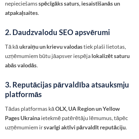
nepieciešams
spēcīgāks saturs, iesaistīšanās un
atpakaļsaites
.
2. Daudzvalodu SEO apsvērumi
Tā kā
ukraiņu un krievu valodas
tiek plaši lietotas,
uzņēmumiem būtu jāapsver iespēja
lokalizēt saturu
abās valodās
.
3. Reputācijas pārvaldība atsauksmju
platformās
Tādas platformas kā
OLX, UA Region un Yellow
Pages Ukraina
ietekmē patērētāju lēmumus, tāpēc
uzņēmumiem ir
svarīgi aktīvi pārvaldīt reputāciju
.