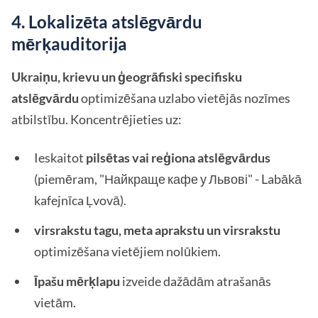
4. Lokalizēta atslēgvārdu
mērķauditorija
Ukraiņu, krievu un ģeogrāfiski specifisku
atslēgvārdu
optimizēšana uzlabo vietējās nozīmes
atbilstību. Koncentrējieties uz:
Ieskaitot
pilsētas vai reģiona atslēgvārdus
(piemēram, "Найкраще кафе у Львові" - Labākā
kafejnīca Ļvovā).
virsrakstu tagu, meta aprakstu un virsrakstu
optimizēšana vietējiem nolūkiem.
Īpašu mērķlapu
izveide dažādām atrašanās
vietām.