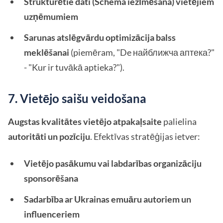
Strukturētie dati (Schema iezīmēšana) vietējiem
uzņēmumiem
Sarunas atslēgvārdu optimizācija balss
meklēšanai
(piemēram, "De найближча аптека?"
- "Kur ir tuvākā aptieka?").
7. Vietējo saišu veidošana
Augstas kvalitātes vietējo atpakaļsaite
palielina
autoritāti un pozīciju
. Efektīvas stratēģijas ietver:
Vietējo pasākumu vai labdarības organizāciju
sponsorēšana
Sadarbība ar Ukrainas emuāru autoriem un
influenceriem