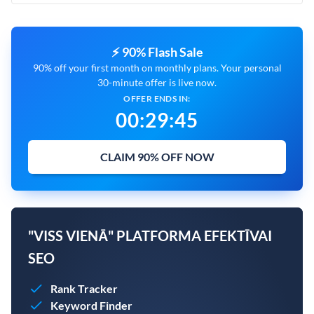
⚡ 90% Flash Sale
90% off your first month on monthly plans. Your personal
30-minute offer is live now.
OFFER ENDS IN:
00
:
29
:
44
CLAIM 90% OFF NOW
"VISS VIENĀ" PLATFORMA EFEKTĪVAI
SEO
Rank Tracker
Keyword Finder