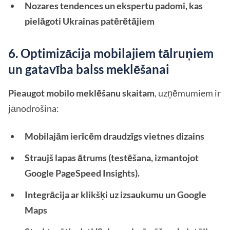
Nozares tendences un ekspertu padomi, kas
pielāgoti Ukrainas patērētājiem
6. Optimizācija mobilajiem tālruņiem
un gatavība balss meklēšanai
Pieaugot mobilo meklēšanu skaitam
, uzņēmumiem ir
jānodrošina:
Mobilajām ierīcēm draudzīgs vietnes dizains
Straujš lapas ātrums (testēšana, izmantojot
Google PageSpeed Insights).
Integrācija ar klikšķi uz izsaukumu un Google
Maps