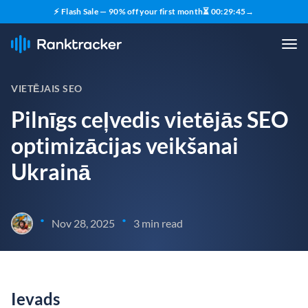
⚡ Flash Sale — 90% off your first month
⏳
00
:
29
:
44
→
VIETĒJAIS SEO
Pilnīgs ceļvedis vietējās SEO
optimizācijas veikšanai
Ukrainā
•
•
Nov 28, 2025
3 min read
Ievads