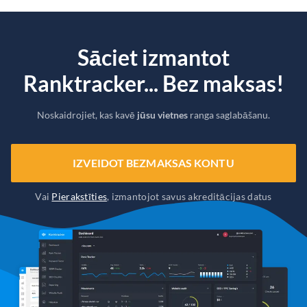
Sāciet izmantot
Ranktracker... Bez maksas!
Noskaidrojiet, kas kavē
jūsu vietnes
ranga saglabāšanu.
IZVEIDOT BEZMAKSAS KONTU
Vai
Pierakstīties
, izmantojot savus akreditācijas datus