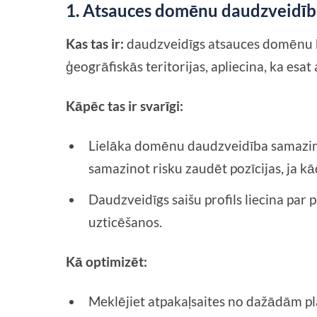
1. Atsauces domēnu daudzveidība 
Kas tas ir:
daudzveidīgs atsauces domēnu k
ģeogrāfiskās teritorijas, apliecina, ka esa
Kāpēc tas ir svarīgi:
Lielāka domēnu daudzveidība samazin
samazinot risku zaudēt pozīcijas, ja k
Daudzveidīgs saišu profils liecina par
uzticēšanos.
Kā optimizēt:
Meklējiet atpakaļsaites no dažādām p