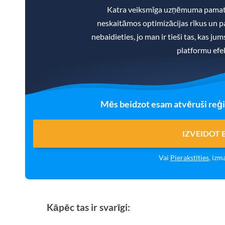
Katra veiksmīga uzņēmuma pamatā
neskaitāmos optimizācijas rīkus un pa
nebaidieties, jo man ir tieši tas, kas ju
platformu efek
Mēs beidzot esam atvēruši reģi
IZVEIDOT
Vai
Pierakstīties
, izm
Kāpēc tas ir svarīgi: