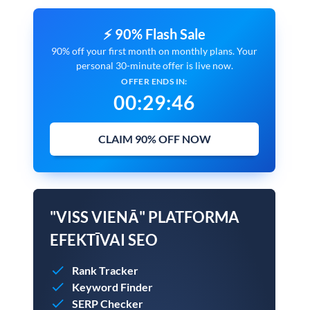
⚡ 90% Flash Sale
90% off your first month on monthly plans. Your
personal 30-minute offer is live now.
OFFER ENDS IN:
00
:
29
:
45
CLAIM 90% OFF NOW
"VISS VIENĀ" PLATFORMA
EFEKTĪVAI SEO
Rank Tracker
Keyword Finder
SERP Checker