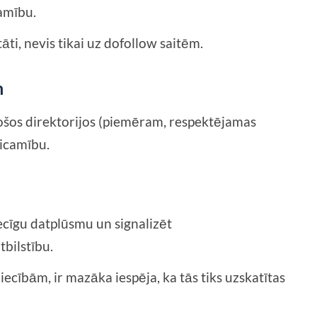
amību.
āti, nevis tikai uz dofollow saitēm.
m
stošos direktorijos (piemēram, respektējamas
ticamību.
ecīgu datplūsmu un signalizēt
bilstību.
ecībām, ir mazāka iespēja, ka tās tiks uzskatītas