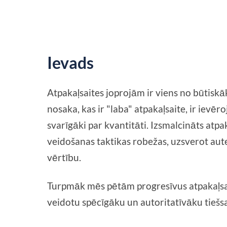
Ievads
Atpakaļsaites joprojām ir viens no būtiskā
nosaka, kas ir "laba" atpakaļsaite, ir ievē
svarīgāki par kvantitāti. Izsmalcināts atpa
veidošanas taktikas robežas, uzsverot aute
vērtību.
Turpmāk mēs pētām progresīvus atpakaļsaite
veidotu spēcīgāku un autoritatīvāku tiešsa