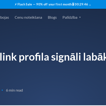
⚡ Flash Sale — 90% off your first month
⏳
00
:
29
:
45
→
rbojas
Cenu noteikšana
Blogs
Palīdzība
ink profila signāli labā
6 min read
•