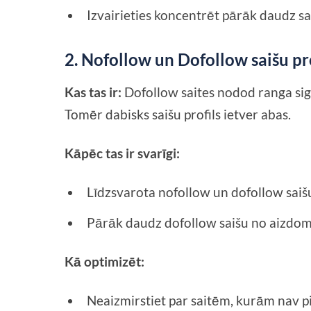
Izvairieties koncentrēt pārāk daudz sait
2. Nofollow un Dofollow saišu pr
Kas tas ir:
Dofollow saites nodod ranga sign
Tomēr dabisks saišu profils ietver abas.
Kāpēc tas ir svarīgi:
Līdzsvarota nofollow un dofollow saišu
Pārāk daudz dofollow saišu no aizdom
Kā optimizēt:
Neaizmirstiet par saitēm, kurām nav p