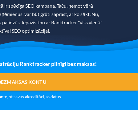
 ir spēcīga SEO kampaņa. Taču, ņemot vērā
ņēmienus, var būt grūti saprast, ar ko sākt. Nu,
ms palīdzēs. Iepazīstinu ar Ranktracker "viss vienā"
tīvai SEO optimizācijai.
strāciju Ranktracker pilnīgi bez maksas!
 BEZMAKSAS KONTU
antojot savus akreditācijas datus