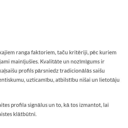
kajiem ranga faktoriem, taču kritēriji, pēc kuriem
rojami mainījušies. Kvalitāte un nozīmīgums ir
kaļsaišu profils pārsniedz tradicionālās saišu
ntiskumu, uzticamību, atbilstību nišai un lietotāju
s profila signālus un to, kā tos izmantot, lai
istes klātbūtni.