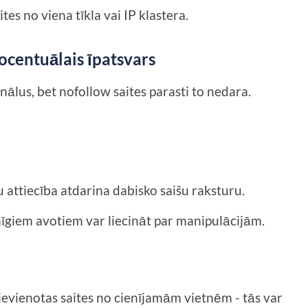
es no viena tīkla vai IP klastera.
ocentuālais īpatsvars
ālus, bet nofollow saites parasti to nedara.
 attiecība atdarina dabisko saišu raksturu.
īgiem avotiem var liecināt par manipulācijām.
ievienotas saites no cienījamām vietnēm - tās var