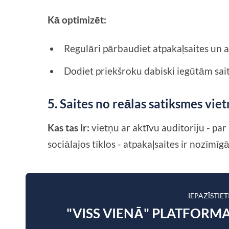
Kā optimizēt:
Regulāri pārbaudiet atpakaļsaites un a
Dodiet priekšroku dabiski iegūtām sai
5. Saites no reālas satiksmes vie
Kas tas ir:
vietņu ar aktīvu auditoriju - par
sociālajos tīklos - atpakaļsaites ir nozīmīg
IEPAZĪSTIE
"VISS VIENĀ" PLATFORMA