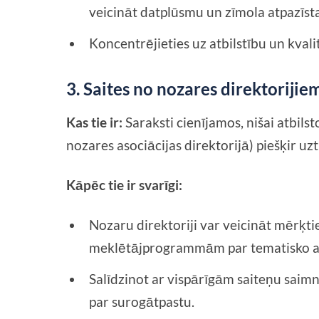
veicināt datplūsmu un zīmola atpazīst
Koncentrējieties uz atbilstību un kvalit
3. Saites no nozares direktorijie
Kas tie ir:
Saraksti cienījamos, nišai atbil
nozares asociācijas direktorijā) piešķir uz
Kāpēc tie ir svarīgi:
Nozaru direktoriji var veicināt mērķti
meklētājprogrammām par tematisko at
Salīdzinot ar vispārīgām saiteņu saimni
par surogātpastu.