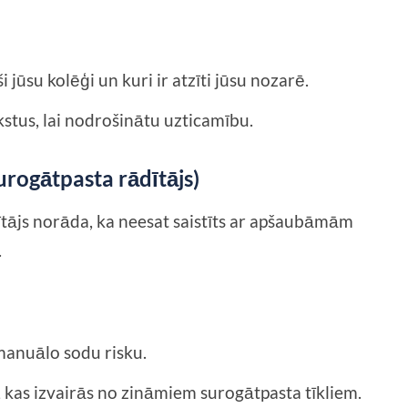
 jūsu kolēģi un kuri ir atzīti jūsu nozarē.
stus, lai nodrošinātu uzticamību.
surogātpasta rādītājs)
tājs norāda, ka neesat saistīts ar apšaubāmām
.
 manuālo sodu risku.
kas izvairās no zināmiem surogātpasta tīkliem.