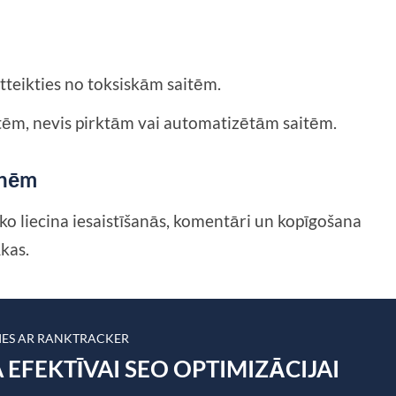
tteikties no toksiskām saitēm.
tēm, nevis pirktām vai automatizētām saitēm.
tnēm
 ko liecina iesaistīšanās, komentāri un kopīgošana
ākas.
TIES AR RANKTRACKER
 EFEKTĪVAI SEO OPTIMIZĀCIJAI