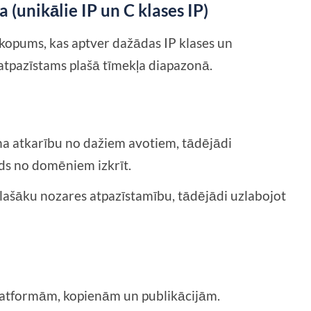
(unikālie IP un C klases IP)
opums, kas aptver dažādas IP klases un
t atpazīstams plašā tīmekļa diapazonā.
a atkarību no dažiem avotiem, tādējādi
āds no domēniem izkrīt.
 plašāku nozares atpazīstamību, tādējādi uzlabojot
latformām, kopienām un publikācijām.