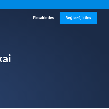
Piesakieties
Reģistrējieties
kai