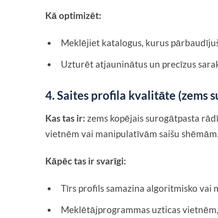
Kā optimizēt:
Meklējiet katalogus, kurus pārbaudījuši
Uzturēt atjauninātus un precīzus sarak
4. Saites profila kvalitāte (zems 
Kas tas ir:
zems kopējais surogātpasta rādī
vietnēm vai manipulatīvām saišu shēmām
Kāpēc tas ir svarīgi:
Tīrs profils samazina algoritmisko vai
Meklētājprogrammas uzticas vietnēm, 