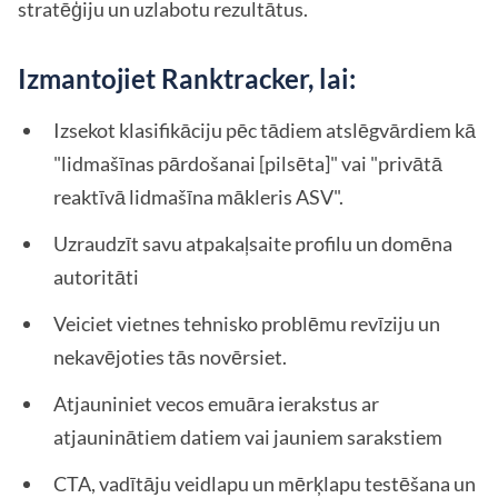
stratēģiju un uzlabotu rezultātus.
Izmantojiet Ranktracker, lai:
Izsekot klasifikāciju pēc tādiem atslēgvārdiem kā
"lidmašīnas pārdošanai [pilsēta]" vai "privātā
reaktīvā lidmašīna mākleris ASV".
Uzraudzīt savu atpakaļsaite profilu un domēna
autoritāti
Veiciet vietnes tehnisko problēmu revīziju un
nekavējoties tās novērsiet.
Atjauniniet vecos emuāra ierakstus ar
atjauninātiem datiem vai jauniem sarakstiem
CTA, vadītāju veidlapu un mērķlapu testēšana un