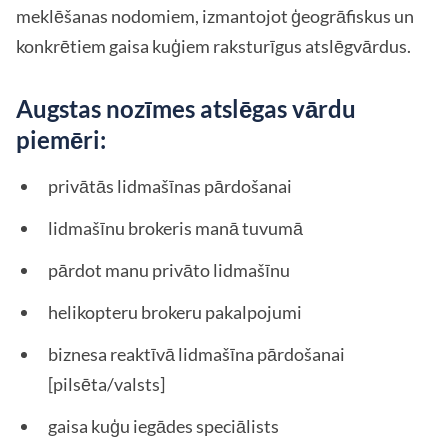
meklēšanas nodomiem, izmantojot ģeogrāfiskus un
konkrētiem gaisa kuģiem raksturīgus atslēgvārdus.
Augstas nozīmes atslēgas vārdu
piemēri:
privātās lidmašīnas pārdošanai
lidmašīnu brokeris manā tuvumā
pārdot manu privāto lidmašīnu
helikopteru brokeru pakalpojumi
biznesa reaktīvā lidmašīna pārdošanai
[pilsēta/valsts]
gaisa kuģu iegādes speciālists