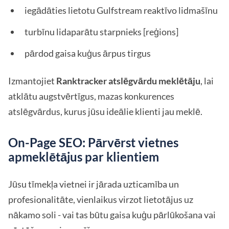
iegādāties lietotu Gulfstream reaktīvo lidmašīnu
turbīnu lidaparātu starpnieks [reģions]
pārdod gaisa kuģus ārpus tirgus
Izmantojiet
Ranktracker atslēgvārdu meklētāju
, lai
atklātu augstvērtīgus, mazas konkurences
atslēgvārdus, kurus jūsu ideālie klienti jau meklē.
On-Page SEO: Pārvērst vietnes
apmeklētājus par klientiem
Jūsu tīmekļa vietnei ir jārada uzticamība un
profesionalitāte, vienlaikus virzot lietotājus uz
nākamo soli - vai tas būtu gaisa kuģu pārlūkošana vai