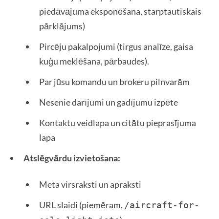
piedāvājuma eksponēšana, starptautiskais
pārklājums)
Pircēju pakalpojumi (tirgus analīze, gaisa
kuģu meklēšana, pārbaudes).
Par jūsu komandu un brokeru pilnvarām
Nesenie darījumi un gadījumu izpēte
Kontaktu veidlapa un citātu pieprasījuma
lapa
Atslēgvārdu izvietošana:
Meta virsraksti un apraksti
URL slaidi (piemēram,
/aircraft-for-