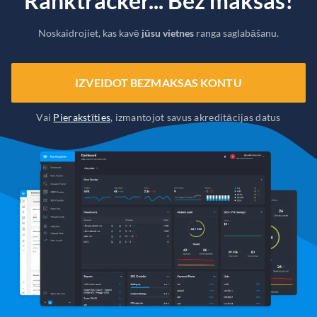
Ranktracker... Bez maksas!
Noskaidrojiet, kas kavē
jūsu vietnes
ranga saglabāšanu.
IZVEIDOT BEZMAKSAS KONTU
Vai
Pierakstīties
, izmantojot savus akreditācijas datus