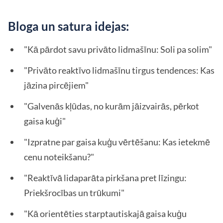
Bloga un satura idejas:
"Kā pārdot savu privāto lidmašīnu: Soli pa solim"
"Privāto reaktīvo lidmašīnu tirgus tendences: Kas
jāzina pircējiem"
"Galvenās kļūdas, no kurām jāizvairās, pērkot
gaisa kuģi"
"Izpratne par gaisa kuģu vērtēšanu: Kas ietekmē
cenu noteikšanu?"
"Reaktīvā lidaparāta pirkšana pret līzingu:
Priekšrocības un trūkumi"
"Kā orientēties starptautiskajā gaisa kuģu