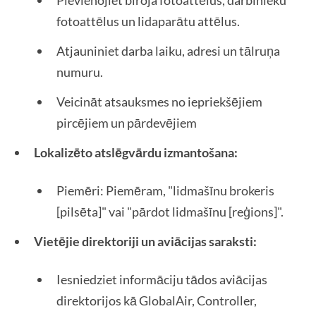
Pievienojiet biroja fotoattēlus, darbinieku
fotoattēlus un lidaparātu attēlus.
Atjauniniet darba laiku, adresi un tālruņa
numuru.
Veicināt atsauksmes no iepriekšējiem
pircējiem un pārdevējiem
Lokalizēto atslēgvārdu izmantošana:
Piemēri: Piemēram, "lidmašīnu brokeris
[pilsēta]" vai "pārdot lidmašīnu [reģions]".
Vietējie direktoriji un aviācijas saraksti:
Iesniedziet informāciju tādos aviācijas
direktorijos kā GlobalAir, Controller,