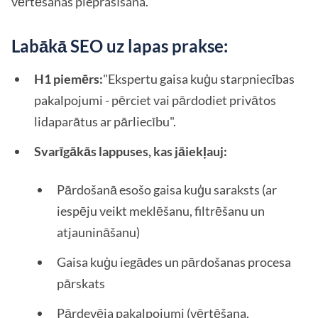
vērtēšanas pieprasīšana.
Labākā SEO uz lapas prakse:
H1 piemērs:
"Ekspertu gaisa kuģu starpniecības
pakalpojumi - pērciet vai pārdodiet privātos
lidaparātus ar pārliecību".
Svarīgākās lappuses, kas jāiekļauj:
Pārdošanā esošo gaisa kuģu saraksts (ar
iespēju veikt meklēšanu, filtrēšanu un
atjaunināšanu)
Gaisa kuģu iegādes un pārdošanas procesa
pārskats
Pārdevēja pakalpojumi (vērtēšana,