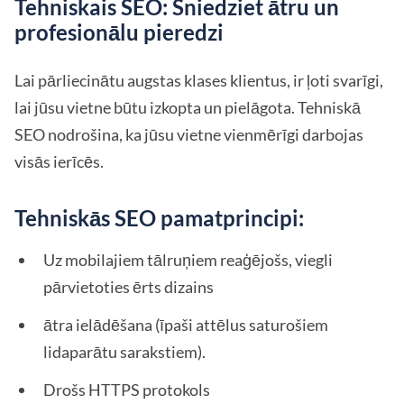
Tehniskais SEO: Sniedziet ātru un
profesionālu pieredzi
Lai pārliecinātu augstas klases klientus, ir ļoti svarīgi,
lai jūsu vietne būtu izkopta un pielāgota. Tehniskā
SEO nodrošina, ka jūsu vietne vienmērīgi darbojas
visās ierīcēs.
Tehniskās SEO pamatprincipi:
Uz mobilajiem tālruņiem reaģējošs, viegli
pārvietoties ērts dizains
ātra ielādēšana (īpaši attēlus saturošiem
lidaparātu sarakstiem).
Drošs HTTPS protokols