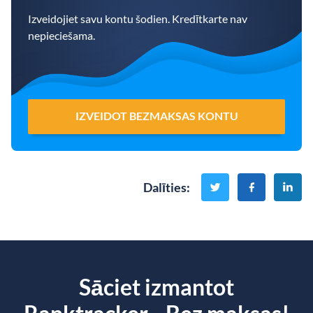
Izveidojiet savu kontu šodien. Kredītkarte nav
nepieciešama.
IZVEIDOT BEZMAKSAS KONTU
Dalīties
:
Sāciet izmantot