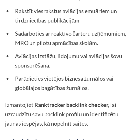
Rakstīt viesrakstus aviācijas emuāriem un
tirdzniecības publikācijām.
Sadarboties ar reaktīvo čarteru uzņēmumiem,
MRO un pilotu apmācības skolām.
Aviācijas izstāžu, lidojumu vai aviācijas šovu
sponsorēšana.
Parādieties vietējos biznesa žurnālos vai
globālajos bagātības žurnālos.
Izmantojiet
Ranktracker backlink checker,
lai
uzraudzītu savu backlink profilu un identificētu
jaunas iespējas, kā nopelnīt saites.