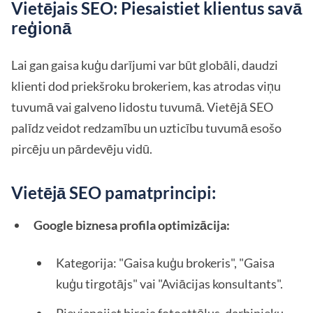
Vietējais SEO: Piesaistiet klientus savā
reģionā
Lai gan gaisa kuģu darījumi var būt globāli, daudzi
klienti dod priekšroku brokeriem, kas atrodas viņu
tuvumā vai galveno lidostu tuvumā. Vietējā SEO
palīdz veidot redzamību un uzticību tuvumā esošo
pircēju un pārdevēju vidū.
Vietējā SEO pamatprincipi:
Google biznesa profila optimizācija:
Kategorija: "Gaisa kuģu brokeris", "Gaisa
kuģu tirgotājs" vai "Aviācijas konsultants".