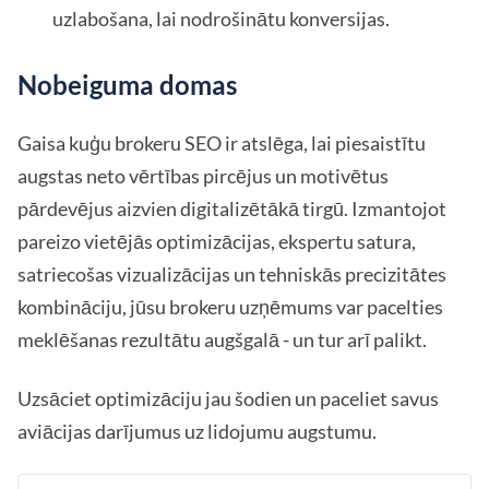
uzlabošana, lai nodrošinātu konversijas.
Nobeiguma domas
Gaisa kuģu brokeru SEO ir atslēga, lai piesaistītu
augstas neto vērtības pircējus un motivētus
pārdevējus aizvien digitalizētākā tirgū. Izmantojot
pareizo vietējās optimizācijas, ekspertu satura,
satriecošas vizualizācijas un tehniskās precizitātes
kombināciju, jūsu brokeru uzņēmums var pacelties
meklēšanas rezultātu augšgalā - un tur arī palikt.
Uzsāciet optimizāciju jau šodien un paceliet savus
aviācijas darījumus uz lidojumu augstumu.