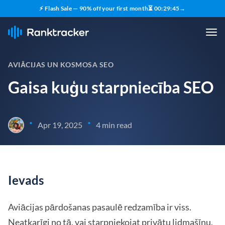
⚡ Flash Sale — 90% off your first month
⏳
00
:
29
:
44
→
AVIĀCIJAS UN KOSMOSA SEO
Gaisa kuģu starpniecība SEO
•
•
Apr 19, 2025
4 min read
Ievads
Aviācijas pārdošanas pasaulē redzamība ir viss.
Neatkarīgi no tā, vai starpniekojat privātu lidmašīnu,