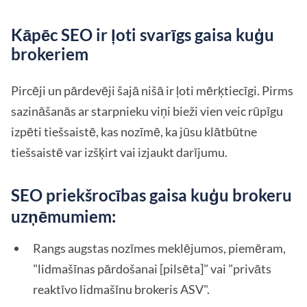
Kāpēc SEO ir ļoti svarīgs gaisa kuģu
brokeriem
Pircēji un pārdevēji šajā nišā ir ļoti mērķtiecīgi. Pirms
sazināšanās ar starpnieku viņi bieži vien veic rūpīgu
izpēti tiešsaistē, kas nozīmē, ka jūsu klātbūtne
tiešsaistē var izšķirt vai izjaukt darījumu.
SEO priekšrocības gaisa kuģu brokeru
uzņēmumiem:
Rangs augstas nozīmes meklējumos, piemēram,
"lidmašīnas pārdošanai [pilsēta]" vai "privāts
reaktīvo lidmašīnu brokeris ASV".