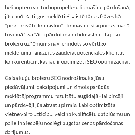
helikopteru vai turbopropelleru lidmašīnu pārdošanā,
jūsu mērķa tirgus meklē tiešsaistē tādas frāzes kā
"pirkt privātu lidmašīnu", "lidmašīnu starpnieks manā
tuvumā" vai "ātri pārdot manu lidmašīnu". Ja jūsu
brokeru uzņēmums nav ierindots šo vērtīgo
meklējumu rangā, jūs zaudējat potenciālos klientus
konkurentiem, kas jau ir optimizēti SEO optimizācijai.
Gaisa kuģu brokeru SEO nodrošina, ka jūsu
piedāvājumi, pakalpojumi un zīmols parādās
meklētājprogrammu rezultātu augšdaļā - lai pircēji
un pārdevēji jūs atrastu pirmie. Labi optimizēta
vietne vairo uzticību, veicina kvalificētu datplūsmu un
palielina iespēju noslēgt augstas cenas pārdošanas
darījumus.