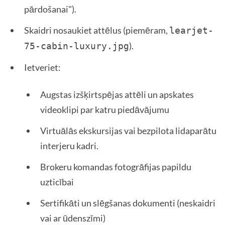
pārdošanai").
Skaidri nosaukiet attēlus (piemēram,
learjet-
).
75-cabin-luxury.jpg
Ietveriet:
Augstas izšķirtspējas attēli un apskates
videoklipi par katru piedāvājumu
Virtuālās ekskursijas vai bezpilota lidaparātu
interjeru kadri.
Brokeru komandas fotogrāfijas papildu
uzticībai
Sertifikāti un slēgšanas dokumenti (neskaidri
vai ar ūdenszīmi)