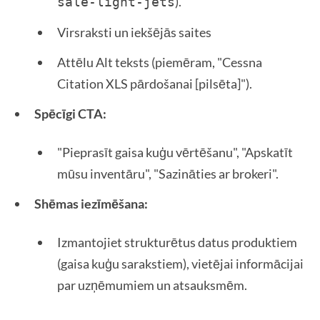
).
sale-light-jets
Virsraksti un iekšējās saites
Attēlu Alt teksts (piemēram, "Cessna
Citation XLS pārdošanai [pilsēta]").
Spēcīgi CTA:
"Pieprasīt gaisa kuģu vērtēšanu", "Apskatīt
mūsu inventāru", "Sazināties ar brokeri".
Shēmas iezīmēšana:
Izmantojiet strukturētus datus produktiem
(gaisa kuģu sarakstiem), vietējai informācijai
par uzņēmumiem un atsauksmēm.