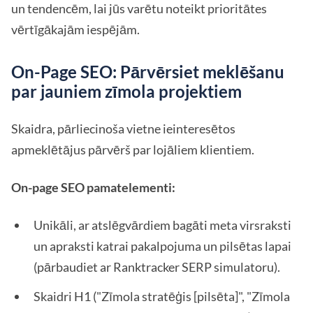
un tendencēm, lai jūs varētu noteikt prioritātes
vērtīgākajām iespējām.
On-Page SEO: Pārvērsiet meklēšanu
par jauniem zīmola projektiem
Skaidra, pārliecinoša vietne ieinteresētos
apmeklētājus pārvērš par lojāliem klientiem.
On-page SEO pamatelementi:
Unikāli, ar atslēgvārdiem bagāti meta virsraksti
un apraksti katrai pakalpojuma un pilsētas lapai
(pārbaudiet ar Ranktracker SERP simulatoru).
Skaidri H1 ("Zīmola stratēģis [pilsēta]", "Zīmola