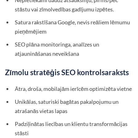
Nepietiekami daudz atsauksmju, pirms/pēc
stāstu vai zīmolvedības gadījumu izpētes.
Satura rakstīšana Google, nevis reāliem lēmumu
pieņēmējiem
SEO plāna monitoringa, analīzes un
atjaunināšanas neveikšana
Zīmolu stratēģis SEO kontrolsaraksts
Ātra, droša, mobilajām ierīcēm optimizēta vietne
Unikālas, saturiski bagātas pakalpojumu un
atrašanās vietas lapas
Padziļinātas liecības un klientu transformācijas
stāsti