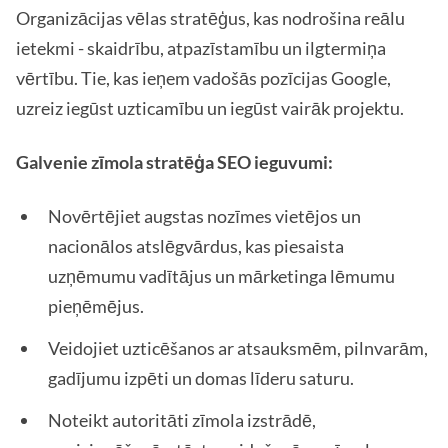
Organizācijas vēlas stratēģus, kas nodrošina reālu
ietekmi - skaidrību, atpazīstamību un ilgtermiņa
vērtību. Tie, kas ieņem vadošās pozīcijas Google,
uzreiz iegūst uzticamību un iegūst vairāk projektu.
Galvenie zīmola stratēģa SEO ieguvumi:
Novērtējiet augstas nozīmes vietējos un
nacionālos atslēgvārdus, kas piesaista
uzņēmumu vadītājus un mārketinga lēmumu
pieņēmējus.
Veidojiet uzticēšanos ar atsauksmēm, pilnvarām,
gadījumu izpēti un domas līderu saturu.
Noteikt autoritāti zīmola izstrādē,