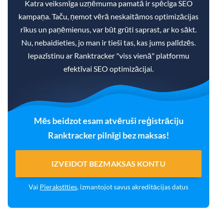
Katra veiksmīga uzņēmuma pamatā ir spēcīga SEO
kampaņa. Taču, ņemot vērā neskaitāmos optimizācijas
rīkus un paņēmienus, var būt grūti saprast, ar ko sākt.
Nu, nebaidieties, jo man ir tieši tas, kas jums palīdzēs.
Iepazīstinu ar Ranktracker "viss vienā" platformu
efektīvai SEO optimizācijai.
Mēs beidzot esam atvēruši reģistrāciju
Ranktracker pilnīgi bez maksas!
IZVEIDOT BEZMAKSAS KONTU
Vai
Pierakstīties
, izmantojot savus akreditācijas datus