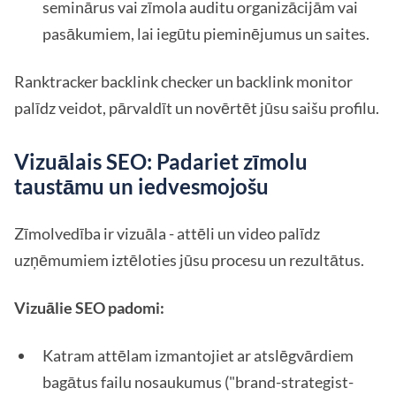
seminārus vai zīmola auditu organizācijām vai
pasākumiem, lai iegūtu pieminējumus un saites.
Ranktracker backlink checker un backlink monitor
palīdz veidot, pārvaldīt un novērtēt jūsu saišu profilu.
Vizuālais SEO: Padariet zīmolu
taustāmu un iedvesmojošu
Zīmolvedība ir vizuāla - attēli un video palīdz
uzņēmumiem iztēloties jūsu procesu un rezultātus.
Vizuālie SEO padomi:
Katram attēlam izmantojiet ar atslēgvārdiem
bagātus failu nosaukumus ("brand-strategist-