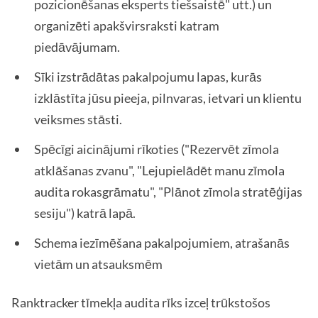
pozicionēšanas eksperts tiešsaistē" utt.) un
organizēti apakšvirsraksti katram
piedāvājumam.
Sīki izstrādātas pakalpojumu lapas, kurās
izklāstīta jūsu pieeja, pilnvaras, ietvari un klientu
veiksmes stāsti.
Spēcīgi aicinājumi rīkoties ("Rezervēt zīmola
atklāšanas zvanu", "Lejupielādēt manu zīmola
audita rokasgrāmatu", "Plānot zīmola stratēģijas
sesiju") katrā lapā.
Schema iezīmēšana pakalpojumiem, atrašanās
vietām un atsauksmēm
Ranktracker tīmekļa audita rīks izceļ trūkstošos