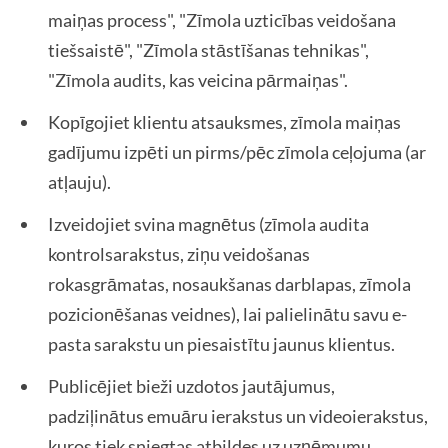
maiņas process", "Zīmola uzticības veidošana
tiešsaistē", "Zīmola stāstīšanas tehnikas",
"Zīmola audits, kas veicina pārmaiņas".
Kopīgojiet klientu atsauksmes, zīmola maiņas
gadījumu izpēti un pirms/pēc zīmola ceļojuma (ar
atļauju).
Izveidojiet svina magnētus (zīmola audita
kontrolsarakstus, ziņu veidošanas
rokasgrāmatas, nosaukšanas darblapas, zīmola
pozicionēšanas veidnes), lai palielinātu savu e-
pasta sarakstu un piesaistītu jaunus klientus.
Publicējiet bieži uzdotos jautājumus,
padziļinātus emuāru ierakstus un videoierakstus,
kuros tiek sniegtas atbildes uz uzņēmumu