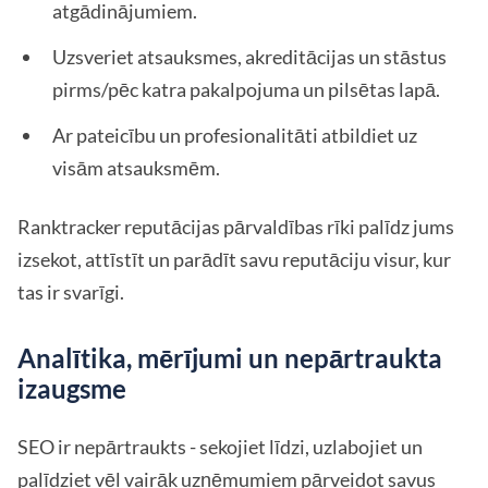
atgādinājumiem.
Uzsveriet atsauksmes, akreditācijas un stāstus
pirms/pēc katra pakalpojuma un pilsētas lapā.
Ar pateicību un profesionalitāti atbildiet uz
visām atsauksmēm.
Ranktracker reputācijas pārvaldības rīki palīdz jums
izsekot, attīstīt un parādīt savu reputāciju visur, kur
tas ir svarīgi.
Analītika, mērījumi un nepārtraukta
izaugsme
SEO ir nepārtraukts - sekojiet līdzi, uzlabojiet un
palīdziet vēl vairāk uzņēmumiem pārveidot savus