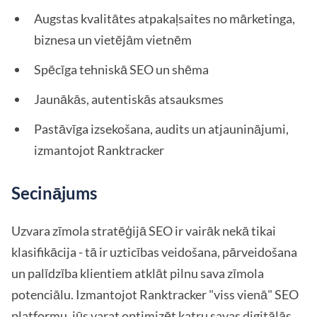
Augstas kvalitātes atpakaļsaites no mārketinga,
biznesa un vietējām vietnēm
Spēcīga tehniskā SEO un shēma
Jaunākās, autentiskās atsauksmes
Pastāvīga izsekošana, audits un atjauninājumi,
izmantojot Ranktracker
Secinājums
Uzvara zīmola stratēģijā SEO ir vairāk nekā tikai
klasifikācija - tā ir uzticības veidošana, pārveidošana
un palīdzība klientiem atklāt pilnu sava zīmola
potenciālu. Izmantojot Ranktracker "viss vienā" SEO
platformu, jūs varat optimizēt katru savas digitālās