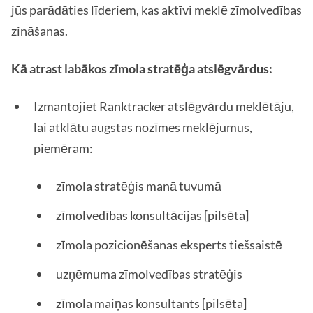
jūs parādāties līderiem, kas aktīvi meklē zīmolvedības
zināšanas.
Kā atrast labākos zīmola stratēģa atslēgvārdus:
Izmantojiet Ranktracker atslēgvārdu meklētāju,
lai atklātu augstas nozīmes meklējumus,
piemēram:
zīmola stratēģis manā tuvumā
zīmolvedības konsultācijas [pilsēta]
zīmola pozicionēšanas eksperts tiešsaistē
uzņēmuma zīmolvedības stratēģis
zīmola maiņas konsultants [pilsēta]