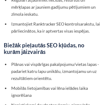
Regulāri atjauniniet liecības, resursus un
mērķlapas ar jauniem gadījumu pētījumiem un
zīmola ieskatu.
Izmantojiet Ranktracker SEO kontrolsarakstu, lai
pārliecinātos, ka ir aptvertas visas iespējas.
Biežāk pieļautās SEO kļūdas, no
kurām jāizvairās
Plānas vai vispārīgas pakalpojumu/vietas lapas -
padariet katru lapu unikālu, izmantojamu un uz
rezultātiem orientētu.
Mobilās lietojamības vai lēna ielādes laika
ignorēšana