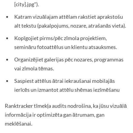
[city].jpg").
Katram vizuālajam attēlam rakstiet aprakstošu
alt tekstu (pakalpojums, nozare, atrašanās vieta).
Kopīgojiet pirms/pēc zīmola projektiem,
semināru fotoattēlus un klientu atsauksmes.
Organizējiet galerijas pēc nozares, programmas
vai zīmola tēmas.
Saspiest attēlus ātrai iekraušanai mobilajās
ierīcēs un izmantot attēlu shēmas iezīmēšanu
Ranktracker tīmekļa audits nodrošina, ka jūsu vizuālā
informācija ir optimizēta gan ātrumam, gan
meklēšanai.