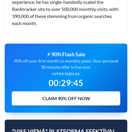
experience, he has single-handedly scaled the
Ranktracker site to over 500,000 monthly visits, with
390,000 of these stemming from organic searches
each month.
⚡ 90% Flash Sale
90% off your first month on monthly plans. Your personal
30-minute offer is live now.
OFFER ENDS IN:
00
:
29
:
44
CLAIM 90% OFF NOW
"VISS VIENĀ" PLATFORMA EFEKTĪVAI