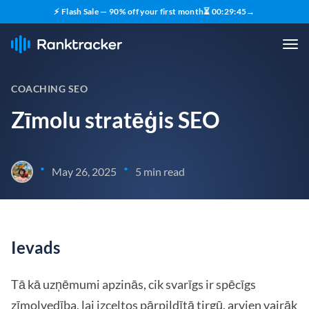
⚡ Flash Sale — 90% off your first month
⏳
00
:
29
:
44
→
COACHING SEO
Zīmolu stratēģis SEO
•
•
May 26, 2025
5 min read
Ievads
Tā kā uzņēmumi apzinās, cik svarīgs ir spēcīgs
zīmolvedība, lai izceltos pārpildītā tirgū, arvien vairāk