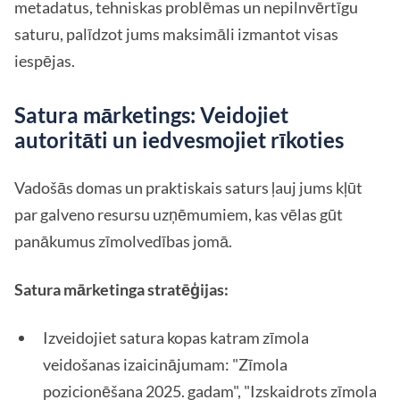
metadatus, tehniskas problēmas un nepilnvērtīgu
saturu, palīdzot jums maksimāli izmantot visas
iespējas.
Satura mārketings: Veidojiet
autoritāti un iedvesmojiet rīkoties
Vadošās domas un praktiskais saturs ļauj jums kļūt
par galveno resursu uzņēmumiem, kas vēlas gūt
panākumus zīmolvedības jomā.
Satura mārketinga stratēģijas:
Izveidojiet satura kopas katram zīmola
veidošanas izaicinājumam: "Zīmola
pozicionēšana 2025. gadam", "Izskaidrots zīmola