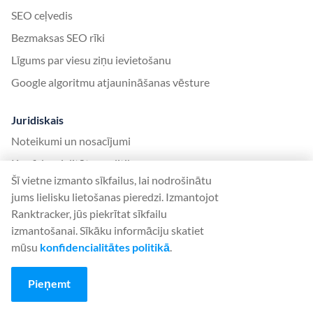
SEO ceļvedis
Bezmaksas SEO rīki
Līgums par viesu ziņu ievietošanu
Google algoritmu atjaunināšanas vēsture
Juridiskais
Noteikumi un nosacījumi
Konfidencialitātes politika
Šī vietne izmanto sīkfailus, lai nodrošinātu
jums lielisku lietošanas pieredzi. Izmantojot
App
Ranktracker, jūs piekrītat sīkfailu
Piesakieties
izmantošanai. Sīkāku informāciju skatiet
Reģistrējieties
mūsu
konfidencialitātes politikā
.
Cenu noteikšana
Pieņemt
Lietojumprogrammas atskaites punkti
Palīdzības dienests