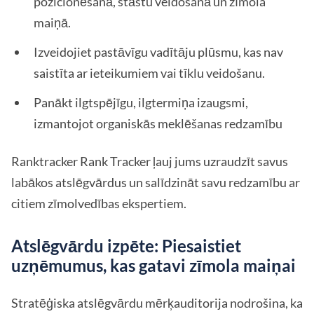
pozicionēšanā, stāstu veidošanā un zīmola
maiņā.
Izveidojiet pastāvīgu vadītāju plūsmu, kas nav
saistīta ar ieteikumiem vai tīklu veidošanu.
Panākt ilgtspējīgu, ilgtermiņa izaugsmi,
izmantojot organiskās meklēšanas redzamību
Ranktracker Rank Tracker ļauj jums uzraudzīt savus
labākos atslēgvārdus un salīdzināt savu redzamību ar
citiem zīmolvedības ekspertiem.
Atslēgvārdu izpēte: Piesaistiet
uzņēmumus, kas gatavi zīmola maiņai
Stratēģiska atslēgvārdu mērķauditorija nodrošina, ka