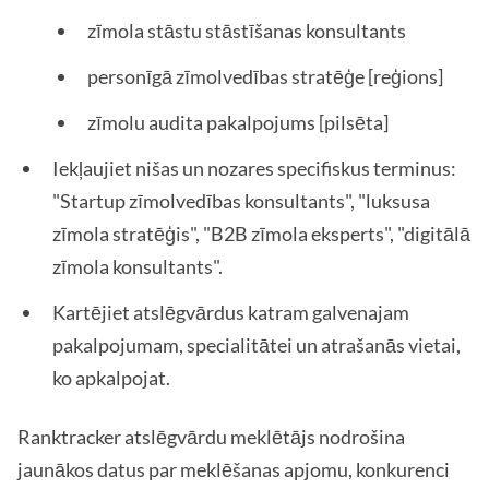
zīmola stāstu stāstīšanas konsultants
personīgā zīmolvedības stratēģe [reģions]
zīmolu audita pakalpojums [pilsēta]
Iekļaujiet nišas un nozares specifiskus terminus:
"Startup zīmolvedības konsultants", "luksusa
zīmola stratēģis", "B2B zīmola eksperts", "digitālā
zīmola konsultants".
Kartējiet atslēgvārdus katram galvenajam
pakalpojumam, specialitātei un atrašanās vietai,
ko apkalpojat.
Ranktracker atslēgvārdu meklētājs nodrošina
jaunākos datus par meklēšanas apjomu, konkurenci