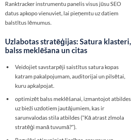
Ranktracker instrumentu panelis visus jūsu SEO
datus apkopo vienuviet, lai pieņemtu uz datiem
balstītus lēmumus.
Uzlabotas stratēģijas: Satura klasteri,
balss meklēšana un citas
Veidojiet savstarpēji saistītus satura kopas
katram pakalpojumam, auditorijai un pilsētai,
kuru apkalpojat.
optimizēt balss meklēšanai, izmantojot atbildes
uz bieži uzdotiem jautājumiem, kas ir
sarunvalodas stila atbildes ("Kā atrast zīmola
stratēģi manā tuvumā?").