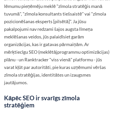
lēmumu pieņēmēju meklē "zīmola stratēģis manā
tuvumā", "zīmola konsultants tiešsaistē" vai "zīmola
pozicionēšanas eksperts [pilsētā]". Ja jūsu
pakalpojumi nav redzami šajos augsta līmeņa
meklēšanas veidos, jūs palaidīsiet garām
organizācijas, kas ir gatavas pārmaiņām. Ar
mērķtiecīgu SEO (meklētājprogrammu optimizācijas)
plānu - un Ranktracker "viss vienā" platformu - jūs
varat kļūt par autoritāti, pie kuras uzņēmumi vēršas
zīmola stratēģijas, identitātes un izaugsmes
jautājumos.
Kāpēc SEO ir svarīgs zīmola
stratēģiem