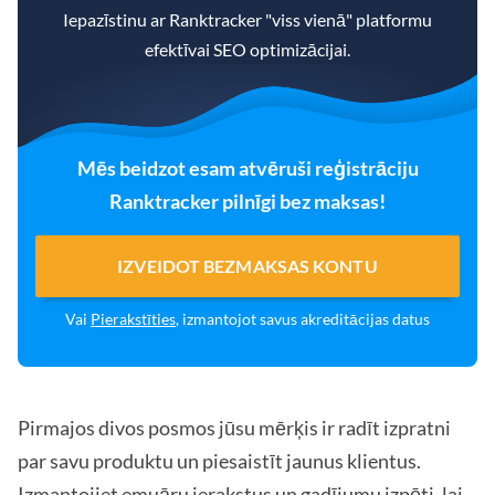
Iepazīstinu ar Ranktracker "viss vienā" platformu
efektīvai SEO optimizācijai.
Mēs beidzot esam atvēruši reģistrāciju
Ranktracker pilnīgi bez maksas!
IZVEIDOT BEZMAKSAS KONTU
Vai
Pierakstīties
, izmantojot savus akreditācijas datus
Pirmajos divos posmos jūsu mērķis ir radīt izpratni
par savu produktu un piesaistīt jaunus klientus.
Izmantojiet emuāru ierakstus un gadījumu izpēti, lai