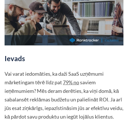
Ievads
Vai varat iedomāties, ka daži SaaS uzņēmumi
mārketingam tērē līdz pat
79% no
saviem
ieņēmumiem? Mēs deram derēties, ka viņi domā, kā
sabalansēt reklāmas budžetu un palielināt ROI. Ja arī
jūs esat ziņkārīgs, iepazīstināsim jūs ar efektīvu veidu,
kā pārdot savu produktu un iegūt lojālus klientus.