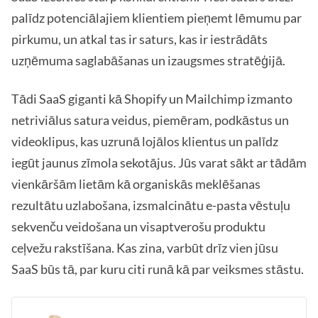
palīdz potenciālajiem klientiem pieņemt lēmumu par
pirkumu, un atkal tas ir saturs, kas ir iestrādāts
uzņēmuma saglabāšanas un izaugsmes stratēģijā.
Tādi SaaS giganti kā Shopify un Mailchimp izmanto
netriviālus satura veidus, piemēram, podkāstus un
videoklipus, kas uzrunā lojālos klientus un palīdz
iegūt jaunus zīmola sekotājus. Jūs varat sākt ar tādām
vienkāršām lietām kā organiskās meklēšanas
rezultātu uzlabošana, izsmalcinātu e-pasta vēstuļu
sekvenču veidošana un visaptverošu produktu
ceļvežu rakstīšana. Kas zina, varbūt drīz vien jūsu
SaaS būs tā, par kuru citi runā kā par veiksmes stāstu.