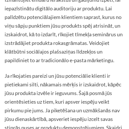
iepazīstinātu digitālo auditoriju ar produktu. Lai
palīdzētu potenciālajiem klientiem saprast, kurus no
viņu sāpju punktiem jūsu produkts spēj atrisināt, un
izskaidrot, kā to izdarīt, rīkojiet tīmekļa seminārus un
izstrādājiet produkta rokasgrāmatas. Veidojiet
klātbūtni sociālajos plašsaziņas līdzekļos un
papildiniet to ar tradicionālo e-pasta mārketingu.
Ja rīkojaties pareizi un jūsu potenciālie klienti ir
pietiekami silti, nākamais mērķis ir izskaidrot, kāpēc
jūsu produkta izvēle ir ieguvums. Šajā posmā jūs
orientēsieties uz tiem, kuri apsver iespēju veikt
pirkumu pie jums. Ja piketēšana un uzmākšanās nav
jūsu dienaskārtībā, apsveriet iespēju izcelt savas
stiprās puses ar produktu demonstrējumiem. Skaidri