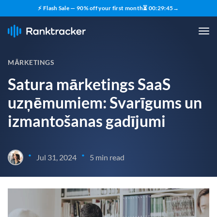
⚡ Flash Sale — 90% off your first month
⏳
00
:
29
:
43
→
MĀRKETINGS
Satura mārketings SaaS
uzņēmumiem: Svarīgums un
izmantošanas gadījumi
•
•
Jul 31, 2024
5 min read