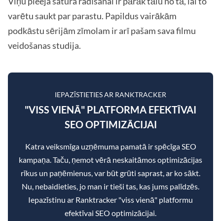
Viņu pieeja satura radīšanai ir pārāk tālu no tā, lai to
varētu saukt par parastu. Papildus vairākām
podkāstu sērijām zīmolam ir arī pašam sava filmu
veidošanas studija.
IEPAZĪSTIETIES AR RANKTRACKER
"VISS VIENĀ" PLATFORMA EFEKTĪVAI
SEO OPTIMIZĀCIJAI
Katra veiksmīga uzņēmuma pamatā ir spēcīga SEO
kampaņa. Taču, ņemot vērā neskaitāmos optimizācijas
rīkus un paņēmienus, var būt grūti saprast, ar ko sākt.
Nu, nebaidieties, jo man ir tieši tas, kas jums palīdzēs.
Iepazīstinu ar Ranktracker "viss vienā" platformu
efektīvai SEO optimizācijai.