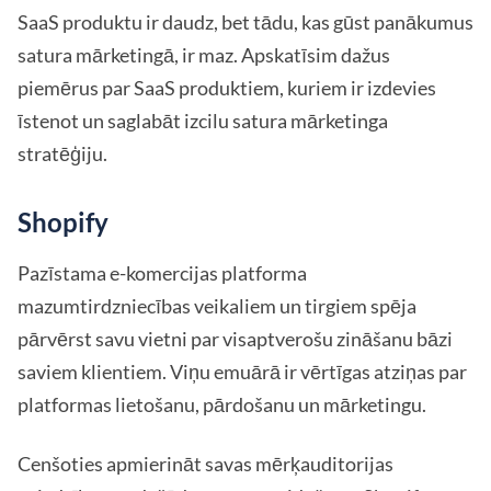
SaaS produktu ir daudz, bet tādu, kas gūst panākumus
satura mārketingā, ir maz. Apskatīsim dažus
piemērus par SaaS produktiem, kuriem ir izdevies
īstenot un saglabāt izcilu satura mārketinga
stratēģiju.
Shopify
Pazīstama e-komercijas platforma
mazumtirdzniecības veikaliem un tirgiem spēja
pārvērst savu vietni par visaptverošu zināšanu bāzi
saviem klientiem. Viņu emuārā ir vērtīgas atziņas par
platformas lietošanu, pārdošanu un mārketingu.
Cenšoties apmierināt savas mērķauditorijas