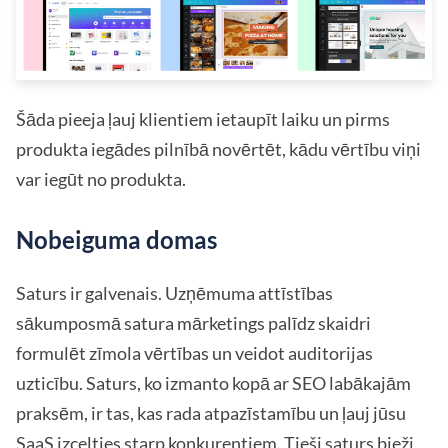
Šāda pieeja ļauj klientiem ietaupīt laiku un pirms
produkta iegādes pilnībā novērtēt, kādu vērtību viņi
var iegūt no produkta.
Nobeiguma domas
Saturs ir galvenais. Uzņēmuma attīstības
sākumposmā satura mārketings palīdz skaidri
formulēt zīmola vērtības un veidot auditorijas
uzticību. Saturs, ko izmanto kopā ar SEO labākajām
praksēm, ir tas, kas rada atpazīstamību un ļauj jūsu
SaaS izcelties starp konkurentiem. Tieši saturs bieži