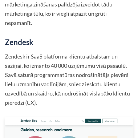
mārketinga zināšanas
palīdzēja izveidot tādu
mārketinga tēlu, ko ir viegli atpazīt un grūti
nepamanīt.
Zendesk
Zendesk ir SaaS platforma klientu atbalstam un
saziņai, ko izmanto 40 000 uzņēmumu visā pasaulē.
Savā saturā programmatūras nodrošinātājs pievērš
lielu uzmanību vadlīnijām, sniedz ieskatu klientu
uzvedībā un skaidro, kā nodrošināt vislabāko klientu
pieredzi (CX).