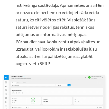
mārketinga sastāvdaļa. Apmainieties ar saitēm
ar nozaru ekspertiem un veidojiet tāda veida
saturu, ko citi vēlētos citēt. Visbiežāk šāds
saturs ietver noderīgus rakstus, tehniskus
pētījumus un informatīvas mērķlapas.
Pārbaudiet savu konkurentu atpakaļsaites un
uzraugiet, vai joprojām ir saglabājušās jūsu
atpakaļsaites, lai palīdzētu jums saglabāt
augstu vietu SERP.