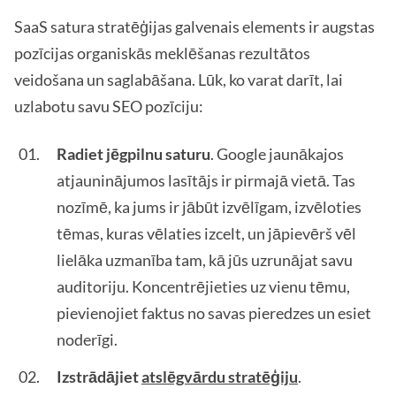
SaaS satura stratēģijas galvenais elements ir augstas
pozīcijas organiskās meklēšanas rezultātos
veidošana un saglabāšana. Lūk, ko varat darīt, lai
uzlabotu savu SEO pozīciju:
Radiet jēgpilnu saturu
. Google jaunākajos
atjauninājumos lasītājs ir pirmajā vietā. Tas
nozīmē, ka jums ir jābūt izvēlīgam, izvēloties
tēmas, kuras vēlaties izcelt, un jāpievērš vēl
lielāka uzmanība tam, kā jūs uzrunājat savu
auditoriju. Koncentrējieties uz vienu tēmu,
pievienojiet faktus no savas pieredzes un esiet
noderīgi.
Izstrādājiet
atslēgvārdu stratēģiju
.