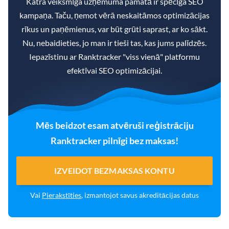
Katra veiksmīga uzņēmuma pamatā ir spēcīga SEO
kampaņa. Taču, ņemot vērā neskaitāmos optimizācijas
rīkus un paņēmienus, var būt grūti saprast, ar ko sākt.
Nu, nebaidieties, jo man ir tieši tas, kas jums palīdzēs.
Iepazīstinu ar Ranktracker "viss vienā" platformu
efektīvai SEO optimizācijai.
Mēs beidzot esam atvēruši reģistrāciju
Ranktracker pilnīgi bez maksas!
IZVEIDOT BEZMAKSAS KONTU
Vai
Pierakstīties
, izmantojot savus akreditācijas datus