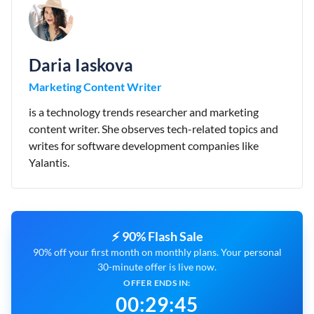
Daria Iaskova
Marketing Content Writer
is a technology trends researcher and marketing
content writer. She observes tech-related topics and
writes for software development companies like
Yalantis.
⚡ 90% Flash Sale
90% off your first month on monthly plans. Your personal
30-minute offer is live now.
OFFER ENDS IN:
00
:
29
:
43