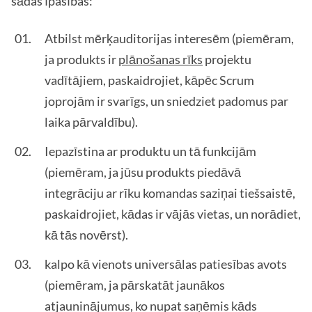
šādas īpašības:
Atbilst mērķauditorijas interesēm (piemēram,
ja produkts ir
plānošanas rīks
projektu
vadītājiem, paskaidrojiet, kāpēc Scrum
joprojām ir svarīgs, un sniedziet padomus par
laika pārvaldību).
Iepazīstina ar produktu un tā funkcijām
(piemēram, ja jūsu produkts piedāvā
integrāciju ar rīku komandas saziņai tiešsaistē,
paskaidrojiet, kādas ir vājās vietas, un norādiet,
kā tās novērst).
kalpo kā vienots universālas patiesības avots
(piemēram, ja pārskatāt jaunākos
atjauninājumus, ko nupat saņēmis kāds