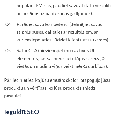
populārs PM rīks, paudiet savu atklātu viedokli
un norādiet izmantošanas gadījumus).
Parādiet savu kompetenci (definējiet savas
stiprās puses, dalieties ar rezultātiem, ar
kuriem lepojaties, lūdziet klientu atsauksmes).
Satur CTA (pievienojiet interaktīvus UI
elementus, kas sasniedz lietotājus pareizajās
vietās un mudina viņus veikt mērķa darbības).
Pārliecinieties, ka jūsu emuārs skaidri atspoguļo jūsu
produktu un vērtības, ko jūsu produkts sniedz
pasaulei.
Ieguldīt SEO