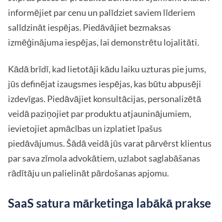
informējiet par cenu un palīdziet saviem līderiem
salīdzināt iespējas. Piedāvājiet bezmaksas
izmēģinājuma iespējas, lai demonstrētu lojalitāti.
Kādā brīdī, kad lietotāji kādu laiku uzturas pie jums,
jūs definējat izaugsmes iespējas, kas būtu abpusēji
izdevīgas. Piedāvājiet konsultācijas, personalizētā
veidā paziņojiet par produktu atjauninājumiem,
ievietojiet apmācības un izplatiet īpašus
piedāvājumus. Šādā veidā jūs varat pārvērst klientus
par sava zīmola advokātiem, uzlabot saglabāšanas
rādītāju un palielināt pārdošanas apjomu.
SaaS satura mārketinga labākā prakse