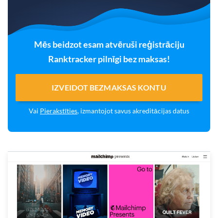
Mēs beidzot esam atvēruši reģistrāciju
Ranktracker pilnīgi bez maksas!
IZVEIDOT BEZMAKSAS KONTU
Vai
Pierakstīties
, izmantojot savus akreditācijas datus