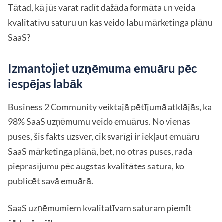
Tātad, kā jūs varat radīt dažāda formāta un veida
kvalitatīvu saturu un kas veido labu mārketinga plānu
SaaS?
Izmantojiet uzņēmuma emuāru pēc
iespējas labāk
Business 2 Community veiktajā pētījumā
atklājās,
ka
98% SaaS uzņēmumu veido emuārus. No vienas
puses, šis fakts uzsver, cik svarīgi ir iekļaut emuāru
SaaS mārketinga plānā, bet, no otras puses, rada
pieprasījumu pēc augstas kvalitātes satura, ko
publicēt savā emuārā.
SaaS uzņēmumiem kvalitatīvam saturam piemīt