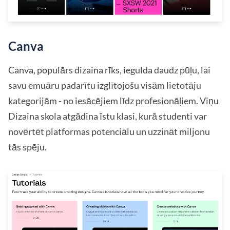
Canva
Canva, populārs dizaina rīks, iegulda daudz pūļu, lai
savu emuāru padarītu izglītojošu visām lietotāju
kategorijām - no iesācējiem līdz profesionāļiem. Viņu
Dizaina skola atgādina īstu klasi, kurā studenti var
novērtēt platformas potenciālu un uzzināt miljonu
tās spēju.