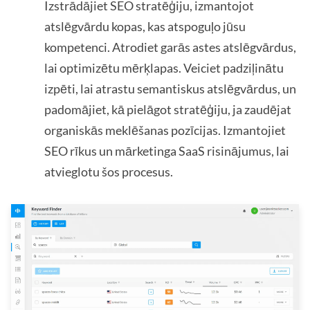
Izstrādājiet SEO stratēģiju, izmantojot
atslēgvārdu kopas, kas atspoguļo jūsu
kompetenci. Atrodiet garās astes atslēgvārdus,
lai optimizētu mērķlapas. Veiciet padziļinātu
izpēti, lai atrastu semantiskus atslēgvārdus, un
padomājiet, kā pielāgot stratēģiju, ja zaudējat
organiskās meklēšanas pozīcijas. Izmantojiet
SEO rīkus un mārketinga SaaS risinājumus, lai
atvieglotu šos procesus.