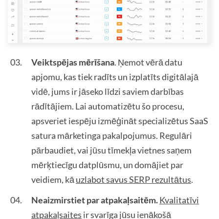
Veiktspējas mērīšana
. Ņemot vērā datu
apjomu, kas tiek radīts un izplatīts digitālajā
vidē, jums ir jāseko līdzi saviem darbības
rādītājiem. Lai automatizētu šo procesu,
apsveriet iespēju izmēģināt specializētus SaaS
satura mārketinga pakalpojumus. Regulāri
pārbaudiet, vai jūsu tīmekļa vietnes saņem
mērķtiecīgu datplūsmu, un domājiet par
veidiem, kā
uzlabot savus SERP rezultātus
.
Neaizmirstiet par atpakaļsaitēm.
Kvalitatīvi
atpakaļsaites
ir svarīga jūsu ienākošā