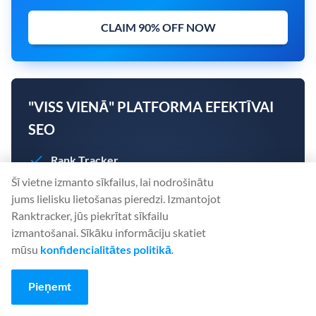
CLAIM 90% OFF NOW
"VISS VIENĀ" PLATFORMA EFEKTĪVAI
SEO
Rank Tracker
Keyword Finder
Šī vietne izmanto sīkfailus, lai nodrošinātu
SERP Checker
jums lielisku lietošanas pieredzi. Izmantojot
Backlink Checker
Ranktracker, jūs piekrītat sīkfailu
Backlink Monitor
izmantošanai. Sīkāku informāciju skatiet
Website Audit
mūsu
konfidencialitātes politikā
.
AI Article Writer
Pieņemt
Izveidojiet savu kontu šodien. Kredītkarte nav
nepieciešama.