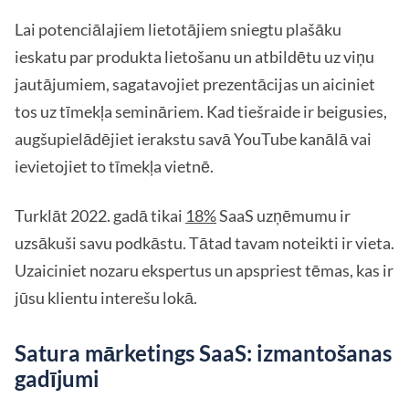
Lai potenciālajiem lietotājiem sniegtu plašāku
ieskatu par produkta lietošanu un atbildētu uz viņu
jautājumiem, sagatavojiet prezentācijas un aiciniet
tos uz tīmekļa semināriem. Kad tiešraide ir beigusies,
augšupielādējiet ierakstu savā YouTube kanālā vai
ievietojiet to tīmekļa vietnē.
Turklāt 2022. gadā tikai
18%
SaaS uzņēmumu ir
uzsākuši savu podkāstu. Tātad tavam noteikti ir vieta.
Uzaiciniet nozaru ekspertus un apspriest tēmas, kas ir
jūsu klientu interešu lokā.
Satura mārketings SaaS: izmantošanas
gadījumi