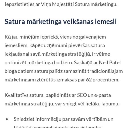
Iepazīstieties ar Viņa Majestāti Satura mārketingu.
Satura mārketinga veikšanas iemesli
Kā jau minējām iepriekš, viens no galvenajiem
iemesliem, kāpēc uzņēmumi pievēršas satura
iekļaušanai savā mārketinga stratēģijā, ir vēlme
optimizēt mārketinga budžetu. Saskaņā ar Neil Patel
bloga datiem saturs palīdz samazināt tradicionālajam
mārketingam iztērētās izmaksas par
62 procentiem
.
Kvalitatīvs saturs, papildināts ar SEO un e-pasta
mārketinga stratēģiju, var sniegt vēl lielāku labumu.
Sniedziet informāciju par savām vērtībām un
tādējādi veiciniet zīmola atpazīstamību.