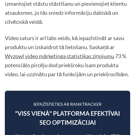
izmantojiet stāstu stāstīšanu un pievienojiet klientu
atsauksmes, jo tās sniedz informāciju dabiskā un
cilvēciskā veidā.
Video saturs ir arī labs veids, kā iepazīstināt ar savu
produktu un izskaidrot tā lietošanu. Saskaņā ar
Wyzowl video mārketinga statistikas ziņojumu
73 %
potenciālo pircēju dod priekšroku īsam produkta
video, lai uzzinātu par tā funkcijām un priekšrocībām.
IEPAZĪSTIETIES AR RANKTRACKER
"VISS VIENĀ" PLATFORMA EFEKTĪVAI
SEO OPTIMIZĀCIJAI