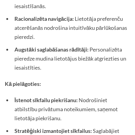
iesaistīšanās.
Racionalizēta navigācija:
Lietotāja preferenču
atcerēšanās nodrošina intuitīvāku pārlūkošanas
pieredzi.
Augstāki saglabāšanas rādītāji:
Personalizēta
pieredze mudina lietotājus biežāk atgriezties un
iesaistīties.
Kā pielāgoties:
Īstenot sīkfailu piekrišanu:
Nodrošiniet
atbilstību privātuma noteikumiem, saņemot
lietotāja piekrišanu.
Stratēģiski izmantojiet sīkfailus:
Saglabājiet