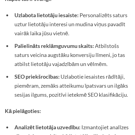
Uzlabota lietotāju iesaiste:
Personalizēts saturs
uztur lietotāju interesi un mudina viņus pavadīt
vairāk laika jūsu vietnē.
Palielināts reklāmguvumu skaits:
Atbilstošs
saturs veicina augstāku konversiju līmeni, jo tas
atbilst lietotāju vajadzībām un vēlmēm.
SEO priekšrocības:
Uzlabotie iesaistes rādītāji,
piemēram, zemāks atteikumu īpatsvars un ilgāks
sesijas ilgums, pozitīvi ietekmē SEO klasifikāciju.
Kā pielāgoties:
Analizēt lietotāja uzvedību:
Izmantojiet analīzes