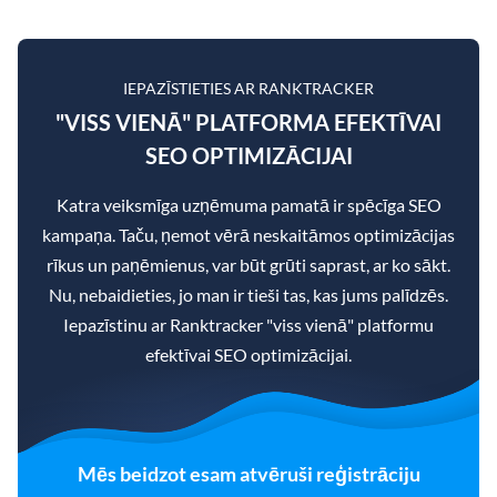
IEPAZĪSTIETIES AR RANKTRACKER
"VISS VIENĀ" PLATFORMA EFEKTĪVAI
SEO OPTIMIZĀCIJAI
Katra veiksmīga uzņēmuma pamatā ir spēcīga SEO
kampaņa. Taču, ņemot vērā neskaitāmos optimizācijas
rīkus un paņēmienus, var būt grūti saprast, ar ko sākt.
Nu, nebaidieties, jo man ir tieši tas, kas jums palīdzēs.
Iepazīstinu ar Ranktracker "viss vienā" platformu
efektīvai SEO optimizācijai.
Mēs beidzot esam atvēruši reģistrāciju