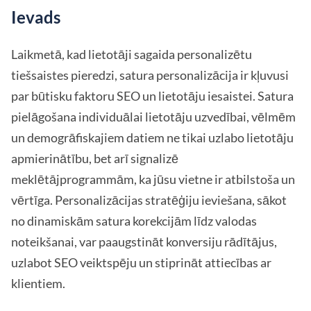
Ievads
Laikmetā, kad lietotāji sagaida personalizētu
tiešsaistes pieredzi, satura personalizācija ir kļuvusi
par būtisku faktoru SEO un lietotāju iesaistei. Satura
pielāgošana individuālai lietotāju uzvedībai, vēlmēm
un demogrāfiskajiem datiem ne tikai uzlabo lietotāju
apmierinātību, bet arī signalizē
meklētājprogrammām, ka jūsu vietne ir atbilstoša un
vērtīga. Personalizācijas stratēģiju ieviešana, sākot
no dinamiskām satura korekcijām līdz valodas
noteikšanai, var paaugstināt konversiju rādītājus,
uzlabot SEO veiktspēju un stiprināt attiecības ar
klientiem.