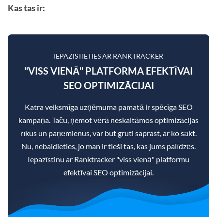
Kas tas ir:
IEPAZĪSTIETIES AR RANKTRACKER
"VISS VIENĀ" PLATFORMA EFEKTĪVAI
SEO OPTIMIZĀCIJAI
Katra veiksmīga uzņēmuma pamatā ir spēcīga SEO
kampaņa. Taču, ņemot vērā neskaitāmos optimizācijas
rīkus un paņēmienus, var būt grūti saprast, ar ko sākt.
Nu, nebaidieties, jo man ir tieši tas, kas jums palīdzēs.
Iepazīstinu ar Ranktracker "viss vienā" platformu
efektīvai SEO optimizācijai.