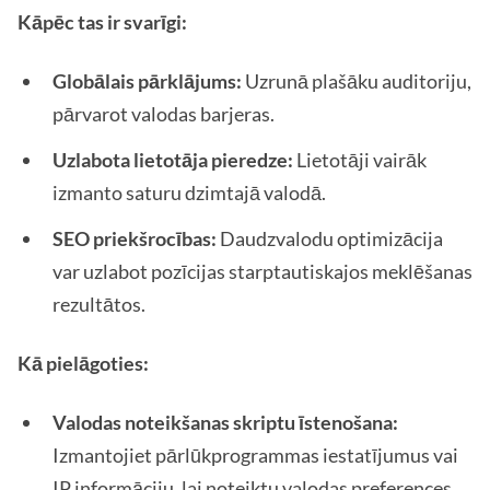
Kāpēc tas ir svarīgi:
Globālais pārklājums:
Uzrunā plašāku auditoriju,
pārvarot valodas barjeras.
Uzlabota lietotāja pieredze:
Lietotāji vairāk
izmanto saturu dzimtajā valodā.
SEO priekšrocības:
Daudzvalodu optimizācija
var uzlabot pozīcijas starptautiskajos meklēšanas
rezultātos.
Kā pielāgoties:
Valodas noteikšanas skriptu īstenošana:
Izmantojiet pārlūkprogrammas iestatījumus vai
IP informāciju, lai noteiktu valodas preferences.