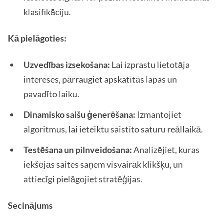
klasifikāciju.
Kā pielāgoties:
Uzvedības izsekošana:
Lai izprastu lietotāja
intereses, pārraugiet apskatītās lapas un
pavadīto laiku.
Dinamisko saišu ģenerēšana:
Izmantojiet
algoritmus, lai ieteiktu saistīto saturu reāllaikā.
Testēšana un pilnveidošana:
Analizējiet, kuras
iekšējās saites saņem visvairāk klikšķu, un
attiecīgi pielāgojiet stratēģijas.
Secinājums