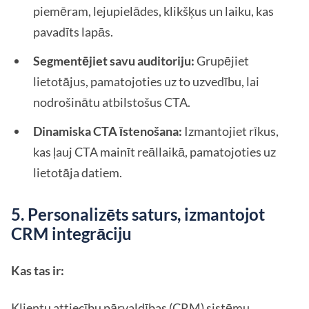
piemēram, lejupielādes, klikšķus un laiku, kas
pavadīts lapās.
Segmentējiet savu auditoriju:
Grupējiet
lietotājus, pamatojoties uz to uzvedību, lai
nodrošinātu atbilstošus CTA.
Dinamiska CTA īstenošana:
Izmantojiet rīkus,
kas ļauj CTA mainīt reāllaikā, pamatojoties uz
lietotāja datiem.
5. Personalizēts saturs, izmantojot
CRM integrāciju
Kas tas ir:
Klientu attiecību pārvaldības (CRM) sistēmu