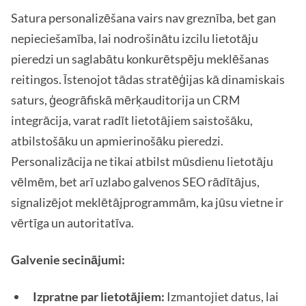
Satura personalizēšana vairs nav greznība, bet gan
nepieciešamība, lai nodrošinātu izcilu lietotāju
pieredzi un saglabātu konkurētspēju meklēšanas
reitingos. Īstenojot tādas stratēģijas kā dinamiskais
saturs, ģeogrāfiskā mērķauditorija un CRM
integrācija, varat radīt lietotājiem saistošāku,
atbilstošāku un apmierinošāku pieredzi.
Personalizācija ne tikai atbilst mūsdienu lietotāju
vēlmēm, bet arī uzlabo galvenos SEO rādītājus,
signalizējot meklētājprogrammām, ka jūsu vietne ir
vērtīga un autoritatīva.
Galvenie secinājumi:
Izpratne par lietotājiem:
Izmantojiet datus, lai