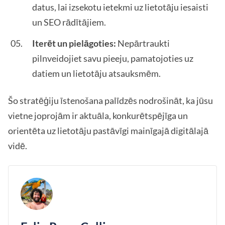
datus, lai izsekotu ietekmi uz lietotāju iesaisti
un SEO rādītājiem.
Iterēt un pielāgoties:
Nepārtraukti
pilnveidojiet savu pieeju, pamatojoties uz
datiem un lietotāju atsauksmēm.
Šo stratēģiju īstenošana palīdzēs nodrošināt, ka jūsu
vietne joprojām ir aktuāla, konkurētspējīga un
orientēta uz lietotāju pastāvīgi mainīgajā digitālajā
vidē.