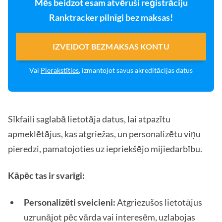
Mēs beidzot esam atvēruši reģistrāciju
Ranktracker pilnīgi bez maksas!
IZVEIDOT BEZMAKSAS KONTU
Vai
Pierakstīties
, izmantojot savus akreditācijas datus
Sīkfaili saglabā lietotāja datus, lai atpazītu
apmeklētājus, kas atgriežas, un personalizētu viņu
pieredzi, pamatojoties uz iepriekšējo mijiedarbību.
Kāpēc tas ir svarīgi:
Personalizēti sveicieni:
Atgriezušos lietotājus
uzrunājot pēc vārda vai interesēm, uzlabojas