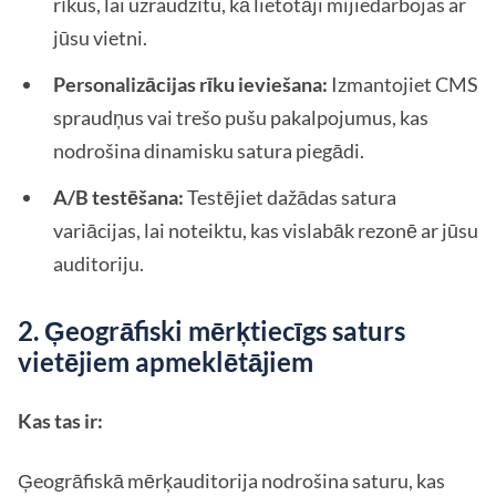
rīkus, lai uzraudzītu, kā lietotāji mijiedarbojas ar
jūsu vietni.
Personalizācijas rīku ieviešana:
Izmantojiet CMS
spraudņus vai trešo pušu pakalpojumus, kas
nodrošina dinamisku satura piegādi.
A/B testēšana:
Testējiet dažādas satura
variācijas, lai noteiktu, kas vislabāk rezonē ar jūsu
auditoriju.
2. Ģeogrāfiski mērķtiecīgs saturs
vietējiem apmeklētājiem
Kas tas ir:
Ģeogrāfiskā mērķauditorija nodrošina saturu, kas