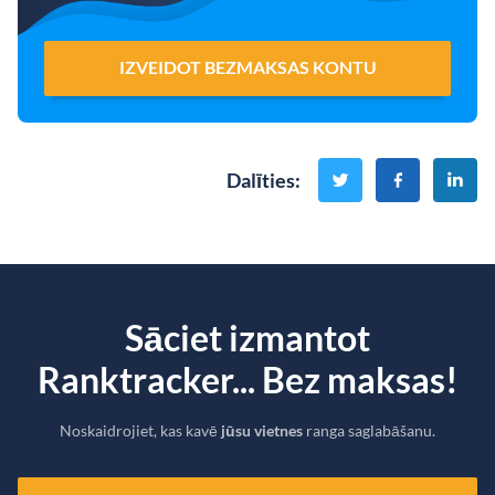
IZVEIDOT BEZMAKSAS KONTU
Dalīties
:
Sāciet izmantot
Ranktracker... Bez maksas!
Noskaidrojiet, kas kavē
jūsu vietnes
ranga saglabāšanu.