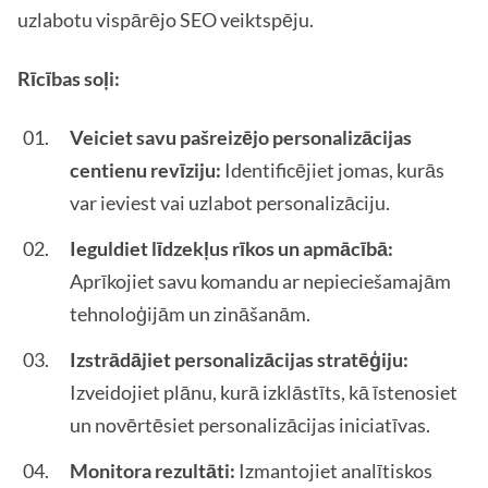
uzlabotu vispārējo SEO veiktspēju.
Rīcības soļi:
Veiciet savu pašreizējo personalizācijas
centienu revīziju:
Identificējiet jomas, kurās
var ieviest vai uzlabot personalizāciju.
Ieguldiet līdzekļus rīkos un apmācībā:
Aprīkojiet savu komandu ar nepieciešamajām
tehnoloģijām un zināšanām.
Izstrādājiet personalizācijas stratēģiju:
Izveidojiet plānu, kurā izklāstīts, kā īstenosiet
un novērtēsiet personalizācijas iniciatīvas.
Monitora rezultāti:
Izmantojiet analītiskos