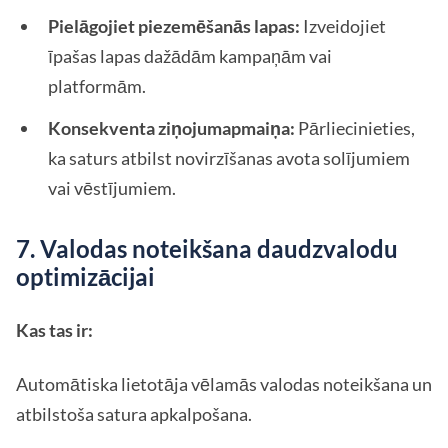
Pielāgojiet piezemēšanās lapas:
Izveidojiet
īpašas lapas dažādām kampaņām vai
platformām.
Konsekventa ziņojumapmaiņa:
Pārliecinieties,
ka saturs atbilst novirzīšanas avota solījumiem
vai vēstījumiem.
7. Valodas noteikšana daudzvalodu
optimizācijai
Kas tas ir:
Automātiska lietotāja vēlamās valodas noteikšana un
atbilstoša satura apkalpošana.