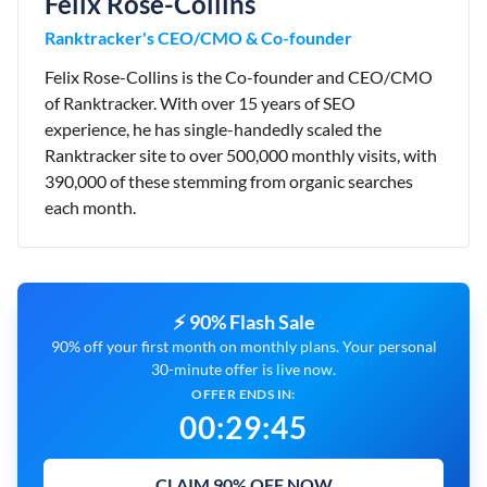
Felix Rose-Collins
Ranktracker's CEO/CMO & Co-founder
Felix Rose-Collins is the Co-founder and CEO/CMO
of Ranktracker. With over 15 years of SEO
experience, he has single-handedly scaled the
Ranktracker site to over 500,000 monthly visits, with
390,000 of these stemming from organic searches
each month.
⚡ 90% Flash Sale
90% off your first month on monthly plans. Your personal
30-minute offer is live now.
OFFER ENDS IN:
00
:
29
:
44
CLAIM 90% OFF NOW