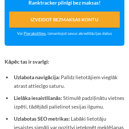
Ranktracker pilnīgi bez maksas!
IZVEIDOT BEZMAKSAS KONTU
Vai
Pierakstīties
, izmantojot savus akreditācijas datus
Kāpēc tas ir svarīgi:
Uzlabota navigācija:
Palīdz lietotājiem vieglāk
atrast attiecīgo saturu.
Lielāka iesaistīšanās:
Stimulē padziļinātu vietnes
izpēti, tādējādi palielinot sesijas ilgumu.
Uzlabotas SEO metrikas:
Labāki lietotāju
iesaistes signāli var pozitīvi ietekmēt meklēšanas