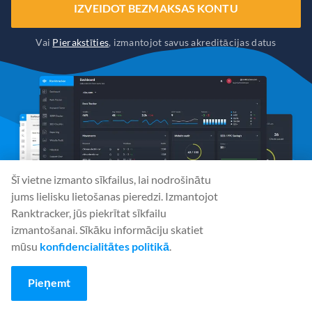
IZVEIDOT BEZMAKSAS KONTU
Vai
Pierakstīties
, izmantojot savus akreditācijas datus
Šī vietne izmanto sīkfailus, lai nodrošinātu
jums lielisku lietošanas pieredzi. Izmantojot
Ranktracker, jūs piekrītat sīkfailu
izmantošanai. Sīkāku informāciju skatiet
mūsu
konfidencialitātes politikā
.
Sociālie plašsaziņas līdzekļi
Pieņemt