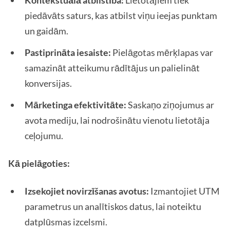
Kontekstuālā atbilstība:
Lietotājiem tiek
piedāvāts saturs, kas atbilst viņu ieejas punktam
un gaidām.
Pastiprināta iesaiste:
Pielāgotas mērķlapas var
samazināt atteikumu rādītājus un palielināt
konversijas.
Mārketinga efektivitāte:
Saskaņo ziņojumus ar
avota mediju, lai nodrošinātu vienotu lietotāja
ceļojumu.
Kā pielāgoties:
Izsekojiet novirzīšanas avotus:
Izmantojiet UTM
parametrus un analītiskos datus, lai noteiktu
datplūsmas izcelsmi.