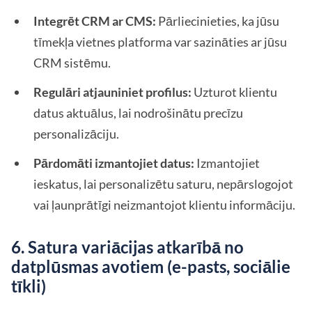
Integrēt CRM ar CMS:
Pārliecinieties, ka jūsu
tīmekļa vietnes platforma var sazināties ar jūsu
CRM sistēmu.
Regulāri atjauniniet profilus:
Uzturot klientu
datus aktuālus, lai nodrošinātu precīzu
personalizāciju.
Pārdomāti izmantojiet datus:
Izmantojiet
ieskatus, lai personalizētu saturu, nepārslogojot
vai ļaunprātīgi neizmantojot klientu informāciju.
6. Satura variācijas atkarībā no
datplūsmas avotiem (e-pasts, sociālie
tīkli)