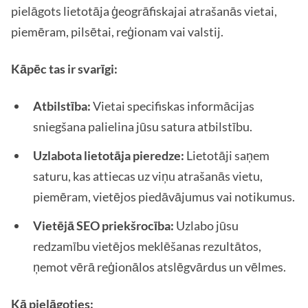
pielāgots lietotāja ģeogrāfiskajai atrašanās vietai,
piemēram, pilsētai, reģionam vai valstij.
Kāpēc tas ir svarīgi:
Atbilstība:
Vietai specifiskas informācijas
sniegšana palielina jūsu satura atbilstību.
Uzlabota lietotāja pieredze:
Lietotāji saņem
saturu, kas attiecas uz viņu atrašanās vietu,
piemēram, vietējos piedāvājumus vai notikumus.
Vietējā SEO priekšrocība:
Uzlabo jūsu
redzamību vietējos meklēšanas rezultātos,
ņemot vērā reģionālos atslēgvārdus un vēlmes.
Kā pielāgoties: