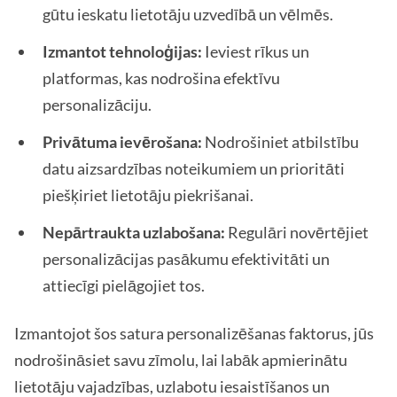
gūtu ieskatu lietotāju uzvedībā un vēlmēs.
Izmantot tehnoloģijas:
Ieviest rīkus un
platformas, kas nodrošina efektīvu
personalizāciju.
Privātuma ievērošana:
Nodrošiniet atbilstību
datu aizsardzības noteikumiem un prioritāti
piešķiriet lietotāju piekrišanai.
Nepārtraukta uzlabošana:
Regulāri novērtējiet
personalizācijas pasākumu efektivitāti un
attiecīgi pielāgojiet tos.
Izmantojot šos satura personalizēšanas faktorus, jūs
nodrošināsiet savu zīmolu, lai labāk apmierinātu
lietotāju vajadzības, uzlabotu iesaistīšanos un