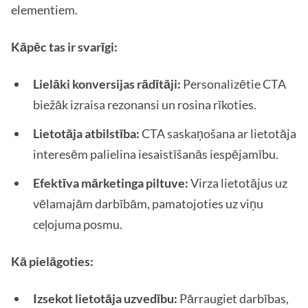
elementiem.
Kāpēc tas ir svarīgi:
Lielāki konversijas rādītāji:
Personalizētie CTA
biežāk izraisa rezonansi un rosina rīkoties.
Lietotāja atbilstība:
CTA saskaņošana ar lietotāja
interesēm palielina iesaistīšanās iespējamību.
Efektīva mārketinga piltuve:
Virza lietotājus uz
vēlamajām darbībām, pamatojoties uz viņu
ceļojuma posmu.
Kā pielāgoties:
Izsekot lietotāja uzvedību:
Pārraugiet darbības,