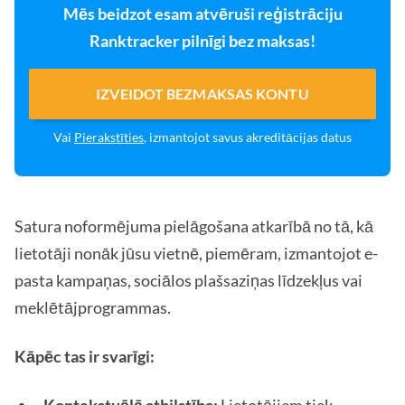
Mēs beidzot esam atvēruši reģistrāciju
Ranktracker pilnīgi bez maksas!
IZVEIDOT BEZMAKSAS KONTU
Vai
Pierakstīties
, izmantojot savus akreditācijas datus
Satura noformējuma pielāgošana atkarībā no tā, kā
lietotāji nonāk jūsu vietnē, piemēram, izmantojot e-
pasta kampaņas, sociālos plašsaziņas līdzekļus vai
meklētājprogrammas.
Kāpēc tas ir svarīgi: