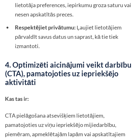
lietotāja preferences, iepirkumu groza saturu vai
nesen apskatītās preces.
Respektējiet privātumu:
Ļaujiet lietotājiem
pārvaldīt savus datus un saprast, kā tie tiek
izmantoti.
4. Optimizēti aicinājumi veikt darbību
(CTA), pamatojoties uz iepriekšējo
aktivitāti
Kas tas ir:
CTA pielāgošana atsevišķiem lietotājiem,
pamatojoties uz viņu iepriekšējo mijiedarbību,
piemēram, apmeklētajām lapām vai apskatītajiem