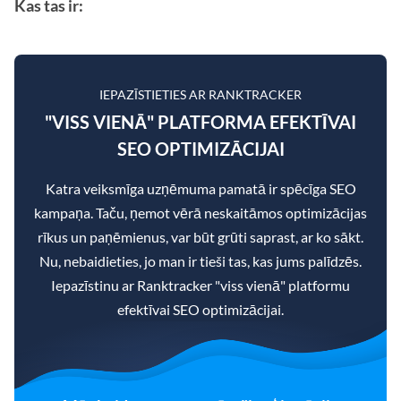
Kas tas ir:
IEPAZĪSTIETIES AR RANKTRACKER
"VISS VIENĀ" PLATFORMA EFEKTĪVAI
SEO OPTIMIZĀCIJAI
Katra veiksmīga uzņēmuma pamatā ir spēcīga SEO
kampaņa. Taču, ņemot vērā neskaitāmos optimizācijas
rīkus un paņēmienus, var būt grūti saprast, ar ko sākt.
Nu, nebaidieties, jo man ir tieši tas, kas jums palīdzēs.
Iepazīstinu ar Ranktracker "viss vienā" platformu
efektīvai SEO optimizācijai.