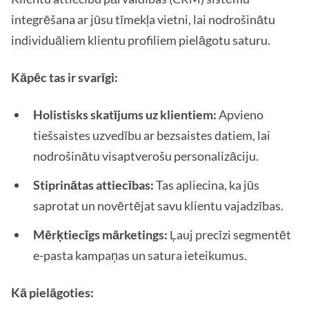
integrēšana ar jūsu tīmekļa vietni, lai nodrošinātu
individuāliem klientu profiliem pielāgotu saturu.
Kāpēc tas ir svarīgi:
Holistisks skatījums uz klientiem:
Apvieno
tiešsaistes uzvedību ar bezsaistes datiem, lai
nodrošinātu visaptverošu personalizāciju.
Stiprinātas attiecības:
Tas apliecina, ka jūs
saprotat un novērtējat savu klientu vajadzības.
Mērķtiecīgs mārketings:
Ļauj precīzi segmentēt
e-pasta kampaņas un satura ieteikumus.
Kā pielāgoties: