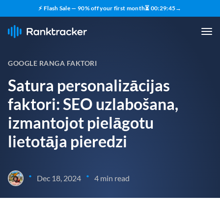
⚡ Flash Sale — 90% off your first month
⏳
00
:
29
:
44
→
GOOGLE RANGA FAKTORI
Satura personalizācijas
faktori: SEO uzlabošana,
izmantojot pielāgotu
lietotāja pieredzi
•
•
Dec 18, 2024
4 min read