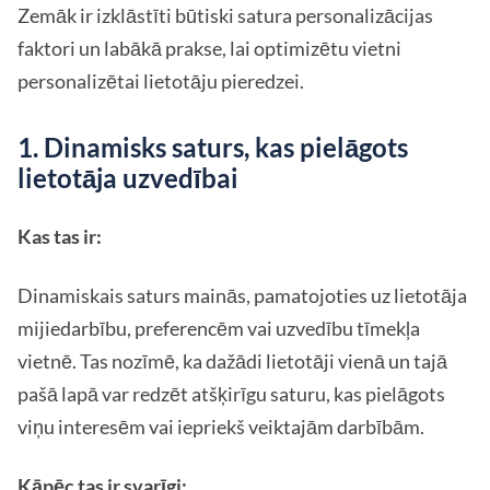
Zemāk ir izklāstīti būtiski satura personalizācijas
faktori un labākā prakse, lai optimizētu vietni
personalizētai lietotāju pieredzei.
1. Dinamisks saturs, kas pielāgots
lietotāja uzvedībai
Kas tas ir:
Dinamiskais saturs mainās, pamatojoties uz lietotāja
mijiedarbību, preferencēm vai uzvedību tīmekļa
vietnē. Tas nozīmē, ka dažādi lietotāji vienā un tajā
pašā lapā var redzēt atšķirīgu saturu, kas pielāgots
viņu interesēm vai iepriekš veiktajām darbībām.
Kāpēc tas ir svarīgi: