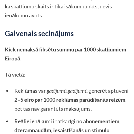
ka skatījumu skaits ir tikai sākumpunkts, nevis
ienākumu avots.
Galvenais secinājums
Kick nemaksā fiksētu summu par 1000 skatījumiem
Eiropā.
Tā vietā:
Reklāmas var
gadījumā gadījumā
ģenerēt aptuveni
2–5 eiro par 1000 reklāmas parādīšanās reizēm
,
bet tas nav garantēts maksājums.
Reālie ienākumi ir atkarīgi no
abonementiem,
dzeramnaudām, iesaistīšanās un stimulu