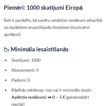
Piemēri: 1000 skatījumi Eiropā
Šeit ir parādīts, kā varētu veidoties ienākumi atkarībā
no dažādiem iesaistīšanās līmeņiem (ilustratīvi
aprēķini):
📉 Minimāla iesaistīšanās
Skatījumi: 1000
Abonementi: 0
Padomi: 0
Rādītās reklāmas: nav vai ir minimāls skaits
Aplēstie ienākumi:
➡️
0 — 5 €
(galvenokārt
niecīgi)