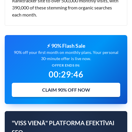
Ranktracker site to over 500,000 monthly visits, with
390,000 of these stemming from organic searches
each month.
⚡ 90% Flash Sale
90% off your first month on monthly plans. Your personal
30-minute offer is live now.
OFFER ENDS IN:
00
:
29
:
45
CLAIM 90% OFF NOW
"VISS VIENĀ" PLATFORMA EFEKTĪVAI