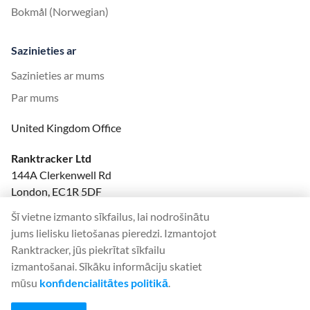
Bokmål (Norwegian)
Sazinieties ar
Sazinieties ar mums
Par mums
United Kingdom Office
Ranktracker Ltd
144A Clerkenwell Rd
London, EC1R 5DF
Company No: 08820809
Šī vietne izmanto sīkfailus, lai nodrošinātu
felix@ranktracker.com
jums lielisku lietošanas pieredzi. Izmantojot
Ranktracker, jūs piekrītat sīkfailu
izmantošanai. Sīkāku informāciju skatiet
mūsu
konfidencialitātes politikā
.
2015 -
2026
© Ranktracker. All Rights Reserved.