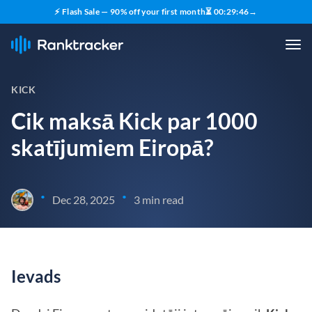
⚡ Flash Sale — 90% off your first month
⏳
00
:
29
:
45
→
KICK
Cik maksā Kick par 1000
skatījumiem Eiropā?
•
•
Dec 28, 2025
3 min read
Ievads