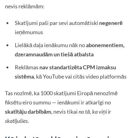
nevis reklāmām:
Skatījumi paši par sevi automātiski
negenerē
ieņēmumus
Lielākā daļa ienākumu nāk no
abonementiem,
dzeramnaudām un tiešā atbalsta
Reklāmas
nav standartizēta CPM izmaksu
sistēma
, kā YouTube vai citās video platformās
Tas nozīmē, ka 1000 skatījumi Eiropā nenozīmē
fiksētu eiro summu — ienākumi ir atkarīgi no
skatītāju darbībām
, nevis tikai
no tā, ka viņi ir
skatījušies
.