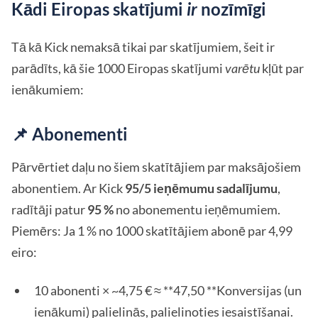
Kādi Eiropas skatījumi
ir
nozīmīgi
Tā kā Kick nemaksā tikai par skatījumiem, šeit ir
parādīts, kā šie 1000 Eiropas skatījumi
varētu
kļūt par
ienākumiem:
📌 Abonementi
Pārvērtiet daļu no šiem skatītājiem par maksājošiem
abonentiem. Ar Kick
95/5 ieņēmumu sadalījumu
,
radītāji patur
95 %
no abonementu ieņēmumiem.
Piemērs: Ja 1 % no 1000 skatītājiem abonē par 4,99
eiro:
10 abonenti × ~4,75 € ≈ **47,50 **Konversijas (un
ienākumi) palielinās, palielinoties iesaistīšanai.