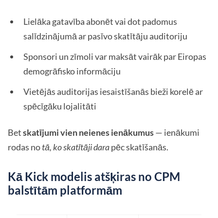
Lielāka gatavība abonēt vai dot padomus
salīdzinājumā ar pasīvo skatītāju auditoriju
Sponsori un zīmoli var maksāt vairāk par Eiropas
demogrāfisko informāciju
Vietējās auditorijas iesaistīšanās bieži korelē ar
spēcīgāku lojalitāti
Bet
skatījumi vien neienes ienākumus
— ienākumi
rodas no
tā, ko skatītāji dara
pēc skatīšanās.
Kā Kick modelis atšķiras no CPM
balstītām platformām