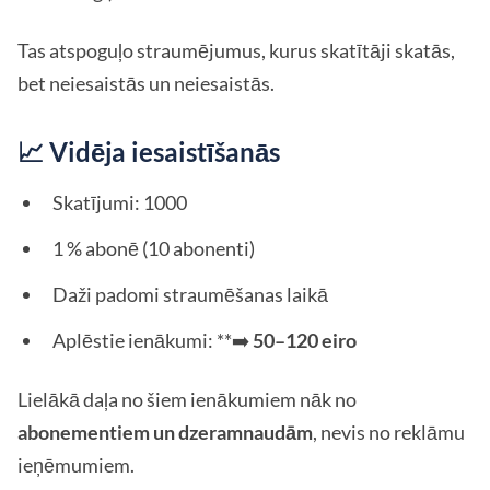
Tas atspoguļo straumējumus, kurus skatītāji skatās,
bet neiesaistās un neiesaistās.
📈 Vidēja iesaistīšanās
Skatījumi: 1000
1 % abonē (10 abonenti)
Daži padomi straumēšanas laikā
Aplēstie ienākumi: **➡️
50–120 eiro
Lielākā daļa no šiem ienākumiem nāk no
abonementiem un dzeramnaudām
, nevis no reklāmu
ieņēmumiem.