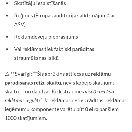
Skatītāju iesaistīšanās
Reģions (Eiropas auditorija salīdzinājumā ar
ASV)
Reklāmdevēju pieprasījums
Vai reklāmas tiek faktiski parādītas
straumēšanas laikā
⚠️ **Svarīgi: **Šis aprēķins attiecas uz
reklāmu
parādīšanās reižu skaitu
, nevis kopējo skatījumu
skaitu — un daudzas Kick straumes
vispār nerāda
reklāmas regulāri
. Ja reklāmas netiek rādītas, reklāmas
ieņēmumu komponente varētu būt
0 eiro
par šiem
1000 skatījumiem.