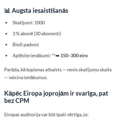
📊 Augsta iesaistīšanās
Skatījumi: 1000
3 % abonē (30 abonenti)
Bieži padomi
Aplēstie ienākumi: **➡️
150–300 eiro
Parāda, kā kopienas atbalsts — nevis skatījumu skaits
— veicina ienākumus.
Kāpēc Eiropa joprojām ir svarīga, pat
bez CPM
Eiropas auditorija var būt īpaši vērtīga, jo: