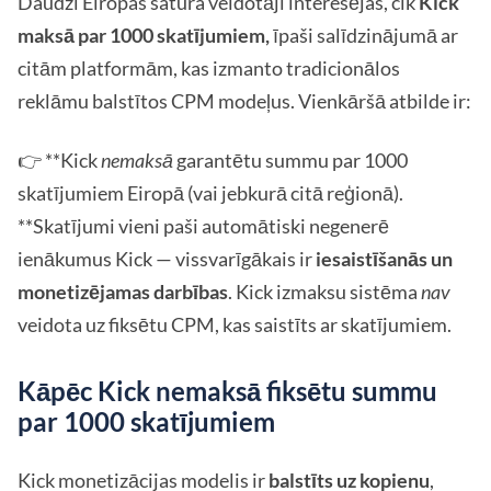
Daudzi Eiropas satura veidotāji interesējas, cik
Kick
maksā par 1000 skatījumiem,
īpaši salīdzinājumā ar
citām platformām, kas izmanto tradicionālos
reklāmu balstītos CPM modeļus. Vienkāršā atbilde ir:
👉 **Kick
nemaksā
garantētu summu par 1000
skatījumiem Eiropā (vai jebkurā citā reģionā).
**Skatījumi vieni paši automātiski negenerē
ienākumus Kick — vissvarīgākais ir
iesaistīšanās un
monetizējamas darbības
. Kick izmaksu sistēma
nav
veidota uz fiksētu CPM, kas saistīts ar skatījumiem.
Kāpēc Kick nemaksā fiksētu summu
par 1000 skatījumiem
Kick monetizācijas modelis ir
balstīts uz kopienu
,