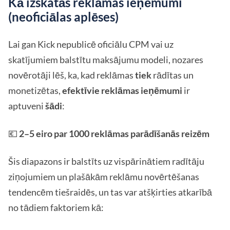
Kā izskatās reklāmas ieņēmumi
(neoficiālas aplēses)
Lai gan Kick nepublicē oficiālu CPM vai uz
skatījumiem balstītu maksājumu modeli, nozares
novērotāji lēš, ka, kad reklāmas
tiek
rādītas un
monetizētas,
efektīvie reklāmas ieņēmumi
ir
aptuveni
šādi
:
💶
2–5 eiro par 1000 reklāmas parādīšanās reizēm
Šis diapazons ir balstīts uz vispārinātiem radītāju
ziņojumiem un plašākām reklāmu novērtēšanas
tendencēm tiešraidēs, un tas var atšķirties atkarībā
no tādiem faktoriem kā: