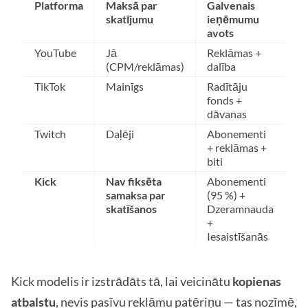
Platforma
Maksā par
Galvenais
skatījumu
ieņēmumu
avots
YouTube
Jā
Reklāmas +
(CPM/reklāmas)
dalība
TikTok
Mainīgs
Radītāju
fonds +
dāvanas
Twitch
Daļēji
Abonementi
+ reklāmas +
biti
Kick
Nav fiksēta
Abonementi
samaksa par
(95 %) +
skatīšanos
Dzeramnauda
+
Iesaistīšanās
Kick modelis ir izstrādāts tā, lai veicinātu
kopienas
atbalstu
, nevis pasīvu reklāmu patēriņu — tas nozīmē,