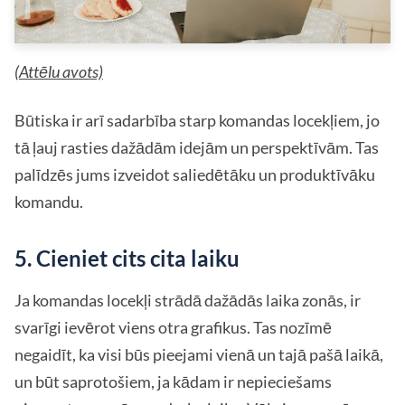
(
Attēlu avots)
Būtiska ir arī sadarbība starp komandas locekļiem, jo
tā ļauj rasties dažādām idejām un perspektīvām. Tas
palīdzēs jums izveidot saliedētāku un produktīvāku
komandu.
5. Cieniet cits cita laiku
Ja komandas locekļi strādā dažādās laika zonās, ir
svarīgi ievērot viens otra grafikus. Tas nozīmē
negaidīt, ka visi būs pieejami vienā un tajā pašā laikā,
un būt saprotošiem, ja kādam ir nepieciešams