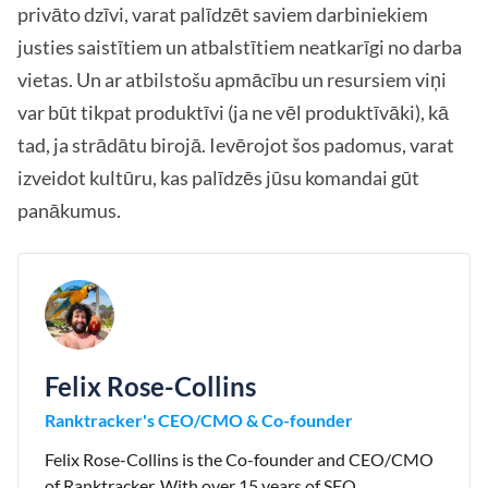
privāto dzīvi, varat palīdzēt saviem darbiniekiem
justies saistītiem un atbalstītiem neatkarīgi no darba
vietas. Un ar atbilstošu apmācību un resursiem viņi
var būt tikpat produktīvi (ja ne vēl produktīvāki), kā
tad, ja strādātu birojā. Ievērojot šos padomus, varat
izveidot kultūru, kas palīdzēs jūsu komandai gūt
panākumus.
Felix Rose-Collins
Ranktracker's CEO/CMO & Co-founder
Felix Rose-Collins is the Co-founder and CEO/CMO
of Ranktracker. With over 15 years of SEO