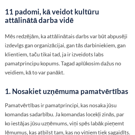
11 padomi, kā veidot kultūru
attālinātā darba vidē
Mēs redzējām, ka attālinātais darbs var būt abpusēji
izdevīgs gan organizācijai, gan tās darbiniekiem, gan
klientiem, taču tikai tad, ja ir izveidots labs
pamatprincipu kopums. Tagad aplūkosim dažus no
veidiem, kā to var panākt.
1. Nosakiet uzņēmuma pamatvērtības
Pamatvērtības ir pamatprincipi, kas nosaka jūsu
komandas sadarbību. Ja komandas locekļi zinās, par
ko iestājas jūsu uzņēmums, viņi spēs labāk pieņemt
lēmumus, kas atbilst tam, kas no viņiem tiek sagaidīts.