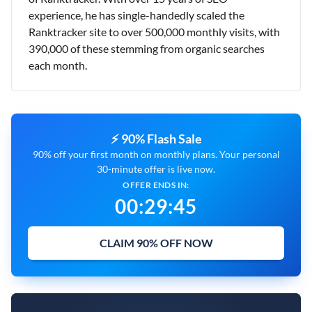
experience, he has single-handedly scaled the
Ranktracker site to over 500,000 monthly visits, with
390,000 of these stemming from organic searches
each month.
⚡ 90% Flash Sale
90% off your first month on monthly plans. Your personal
30-minute offer is live now.
OFFER ENDS IN:
00
:
29
:
44
CLAIM 90% OFF NOW