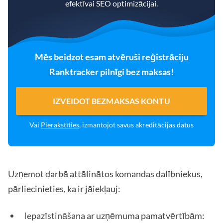
efektīvai SEO optimizācijai.
Mēs beidzot esam atvēruši reģistrāciju
Ranktracker pilnīgi bez maksas!
IZVEIDOT BEZMAKSAS KONTU
Vai
Pierakstīties
, izmantojot savus akreditācijas datus
Uzņemot darbā attālinātos komandas dalībniekus,
pārliecinieties, ka ir jāiekļauj:
Iepazīstināšana ar uzņēmuma pamatvērtībām: