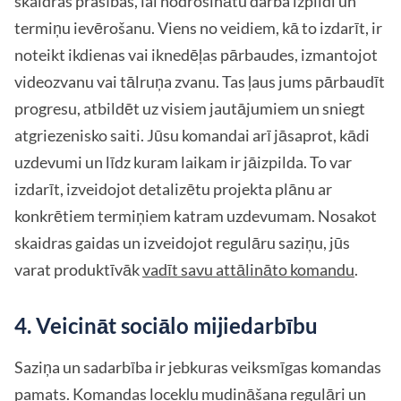
skaidras prasības, lai nodrošinātu darba izpildi un
termiņu ievērošanu. Viens no veidiem, kā to izdarīt, ir
noteikt ikdienas vai iknedēļas pārbaudes, izmantojot
videozvanu vai tālruņa zvanu. Tas ļaus jums pārbaudīt
progresu, atbildēt uz visiem jautājumiem un sniegt
atgriezenisko saiti. Jūsu komandai arī jāsaprot, kādi
uzdevumi un līdz kuram laikam ir jāizpilda. To var
izdarīt, izveidojot detalizētu projekta plānu ar
konkrētiem termiņiem katram uzdevumam. Nosakot
skaidras gaidas un izveidojot regulāru saziņu, jūs
varat produktīvāk
vadīt savu attālināto komandu
.
4. Veicināt sociālo mijiedarbību
Saziņa un sadarbība ir jebkuras veiksmīgas komandas
pamats. Komandas locekļu mudināšana regulāri un