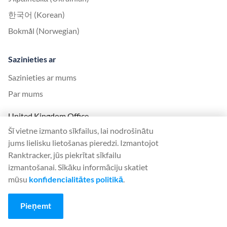
한국어 (Korean)
Bokmål (Norwegian)
Sazinieties ar
Sazinieties ar mums
Par mums
United Kingdom Office
Šī vietne izmanto sīkfailus, lai nodrošinātu
Ranktracker Ltd
jums lielisku lietošanas pieredzi. Izmantojot
144A Clerkenwell Rd
Ranktracker, jūs piekrītat sīkfailu
London, EC1R 5DF
izmantošanai. Sīkāku informāciju skatiet
Company No: 08820809
mūsu
konfidencialitātes politikā
.
felix@ranktracker.com
Pieņemt