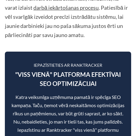
varat izlaist
darbā iekārtošanas procesu
. Patiesībā ir
vēl svarīgāk izveidot precīzi izstrādātu sistēmu, lai
jaunie darbinieki jau no paša sākuma justos ērti un
pārliecināti par savu jauno amatu.
IEPAZĪSTIETIES AR RANKTRACKER
"VISS VIENĀ" PLATFORMA EFEKTĪVAI
SEO OPTIMIZĀCIJAI
Katra veiksmīga uzņēmuma pamatā ir spēcīga SEO
kampaņa. Taču, ņemot vērā neskaitāmos optimizācijas
rīkus un paņēmienus, var būt grūti saprast, ar ko sākt.
Nu, nebaidieties, jo man ir tieši tas, kas jums palīdzēs.
Iepazīstinu ar Ranktracker "viss vienā" platformu