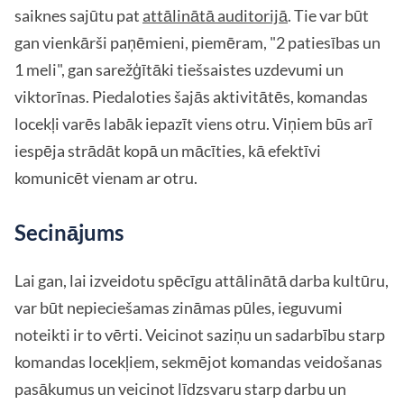
saiknes sajūtu pat
attālinātā auditorijā
. Tie var būt
gan vienkārši paņēmieni, piemēram, "2 patiesības un
1 meli", gan sarežģītāki tiešsaistes uzdevumi un
viktorīnas. Piedaloties šajās aktivitātēs, komandas
locekļi varēs labāk iepazīt viens otru. Viņiem būs arī
iespēja strādāt kopā un mācīties, kā efektīvi
komunicēt vienam ar otru.
Secinājums
Lai gan, lai izveidotu spēcīgu attālinātā darba kultūru,
var būt nepieciešamas zināmas pūles, ieguvumi
noteikti ir to vērti. Veicinot saziņu un sadarbību starp
komandas locekļiem, sekmējot komandas veidošanas
pasākumus un veicinot līdzsvaru starp darbu un