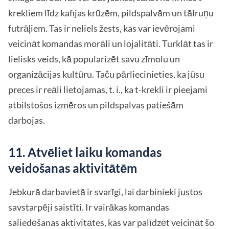
krekliem līdz kafijas krūzēm, pildspalvām un tālruņu
futrāļiem. Tas ir neliels žests, kas var ievērojami
veicināt komandas morāli un lojalitāti. Turklāt tas ir
lielisks veids, kā popularizēt savu zīmolu un
organizācijas kultūru. Taču pārliecinieties, ka jūsu
preces ir reāli lietojamas, t. i., ka t-krekli ir pieejami
atbilstošos izmēros un pildspalvas patiešām
darbojas.
11. Atvēliet laiku komandas
veidošanas aktivitātēm
Jebkurā darbavietā ir svarīgi, lai darbinieki justos
savstarpēji saistīti. Ir vairākas komandas
saliedēšanas aktivitātes, kas var palīdzēt veicināt šo