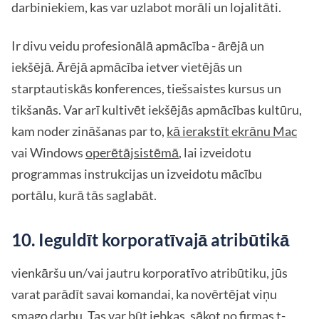
darbiniekiem, kas var uzlabot morāli un lojalitāti.
Ir divu veidu profesionālā apmācība - ārējā un
iekšējā. Ārējā apmācība ietver vietējās un
starptautiskās konferences, tiešsaistes kursus un
tikšanās. Var arī kultivēt iekšējās apmācības kultūru,
kam noder zināšanas par to,
kā ierakstīt ekrānu Mac
vai Windows
operētājsistēmā
, lai izveidotu
programmas instrukcijas un izveidotu mācību
portālu, kurā tās saglabāt.
10. Ieguldīt korporatīvajā atribūtikā
vienkāršu un/vai jautru korporatīvo atribūtiku, jūs
varat parādīt savai komandai, ka novērtējat viņu
smago darbu. Tas var būt jebkas, sākot no firmas t-