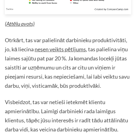
(
Attēlu avots)
Otrkārt, tas var palielināt darbinieku produktivitāti,
jo, kā liecina
nesen veikts pētījums
, tas palielina viņu
laimes sajūtu pat par 20 %. Ja komandas locekļi jūtas
saistīti ar uzņēmumu un cits ar citu un viņiem ir
pieejami resursi, kas nepieciešami, lai labi veiktu savu
darbu, viņi, visticamāk, būs produktīvāki.
Visbeidzot, tas var netieši ietekmēt klientu
apmierinātību. Laimīgi darbinieki rada laimīgus
klientus, tāpēc jūsu interesēs ir radīt tādu attālinātu
darba vidi, kas veicina darbinieku apmierinātību.