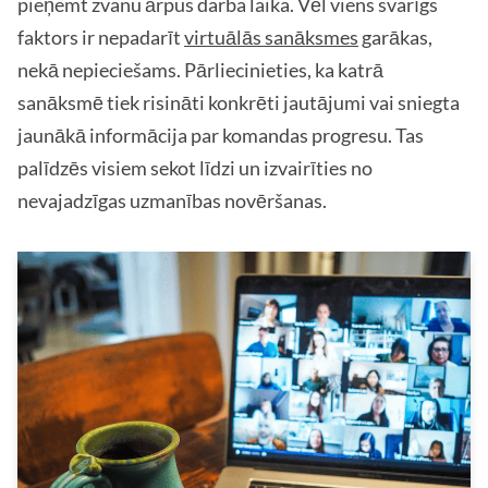
pieņemt zvanu ārpus darba laika. Vēl viens svarīgs
faktors ir nepadarīt
virtuālās sanāksmes
garākas,
nekā nepieciešams. Pārliecinieties, ka katrā
sanāksmē tiek risināti konkrēti jautājumi vai sniegta
jaunākā informācija par komandas progresu. Tas
palīdzēs visiem sekot līdzi un izvairīties no
nevajadzīgas uzmanības novēršanas.