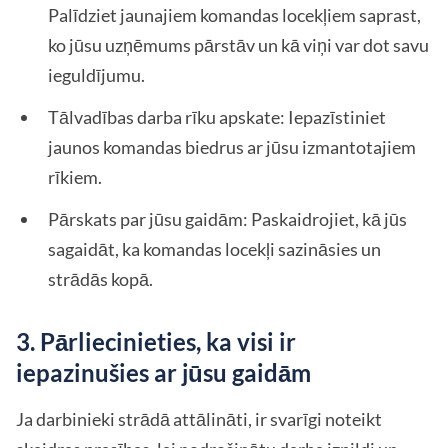
Palīdziet jaunajiem komandas locekļiem saprast,
ko jūsu uzņēmums pārstāv un kā viņi var dot savu
ieguldījumu.
Tālvadības darba rīku apskate: Iepazīstiniet
jaunos komandas biedrus ar jūsu izmantotajiem
rīkiem.
Pārskats par jūsu gaidām: Paskaidrojiet, kā jūs
sagaidāt, ka komandas locekļi sazināsies un
strādās kopā.
3. Pārliecinieties, ka visi ir
iepazinušies ar jūsu gaidām
Ja darbinieki strādā attālināti, ir svarīgi noteikt