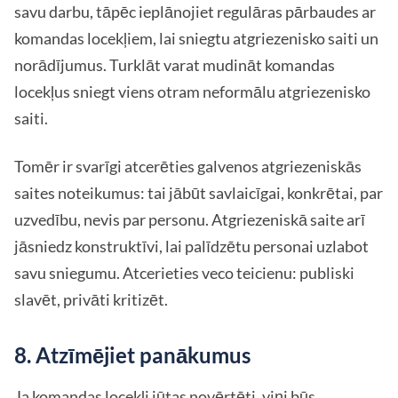
savu darbu, tāpēc ieplānojiet regulāras pārbaudes ar
komandas locekļiem, lai sniegtu atgriezenisko saiti un
norādījumus. Turklāt varat mudināt komandas
locekļus sniegt viens otram neformālu atgriezenisko
saiti.
Tomēr ir svarīgi atcerēties galvenos atgriezeniskās
saites noteikumus: tai jābūt savlaicīgai, konkrētai, par
uzvedību, nevis par personu. Atgriezeniskā saite arī
jāsniedz konstruktīvi, lai palīdzētu personai uzlabot
savu sniegumu. Atcerieties veco teicienu: publiski
slavēt, privāti kritizēt.
8. Atzīmējiet panākumus
Ja komandas locekļi jūtas novērtēti, viņi būs