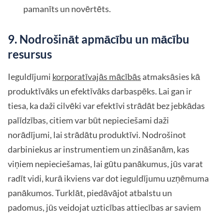
pamanīts un novērtēts.
9. Nodrošināt apmācību un mācību
resursus
Ieguldījumi
korporatīvajās mācībās
atmaksāsies kā
produktīvāks un efektīvāks darbaspēks. Lai gan ir
tiesa, ka daži cilvēki var efektīvi strādāt bez jebkādas
palīdzības, citiem var būt nepieciešami daži
norādījumi, lai strādātu produktīvi. Nodrošinot
darbiniekus ar instrumentiem un zināšanām, kas
viņiem nepieciešamas, lai gūtu panākumus, jūs varat
radīt vidi, kurā ikviens var dot ieguldījumu uzņēmuma
panākumos. Turklāt, piedāvājot atbalstu un
padomus, jūs veidojat uzticības attiecības ar saviem