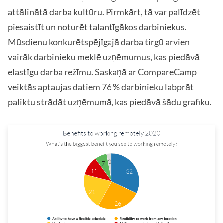
attālinātā darba kultūru. Pirmkārt, tā var palīdzēt
piesaistīt un noturēt talantīgākos darbiniekus.
Mūsdienu konkurētspējīgajā darba tirgū arvien
vairāk darbinieku meklē uzņēmumus, kas piedāvā
elastīgu darba režīmu. Saskaņā ar
CompareCamp
veiktās aptaujas datiem 76 % darbinieku labprāt
paliktu strādāt uzņēmumā, kas piedāvā šādu grafiku.