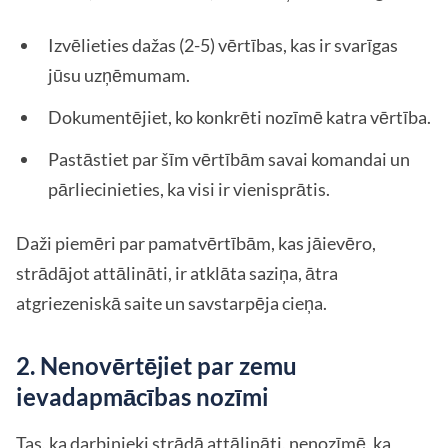
Izvēlieties dažas (2-5) vērtības, kas ir svarīgas
jūsu uzņēmumam.
Dokumentējiet, ko konkrēti nozīmē katra vērtība.
Pastāstiet par šīm vērtībām savai komandai un
pārliecinieties, ka visi ir vienisprātis.
Daži piemēri par pamatvērtībām, kas jāievēro,
strādājot attālināti, ir atklāta saziņa, ātra
atgriezeniskā saite un savstarpēja cieņa.
2. Nenovērtējiet par zemu
ievadapmācības nozīmi
Tas, ka darbinieki strādā attālināti, nenozīmē, ka