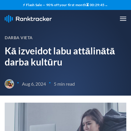
⚡ Flash Sale — 90% off your first month
⏳
00
:
29
:
44
→
DARBA VIETA
Kā izveidot labu attālinātā
darba kultūru
•
•
Aug 6, 2024
5 min read