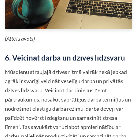
(
Attēlu avots)
6. Veicināt darba un dzīves līdzsvaru
Mūsdienu straujajā dzīves ritmā vairāk nekā jebkad
agrāk ir svarīgi veicināt veselīgu darba un privātās
dzīves līdzsvaru. Veicinot darbiniekus ņemt
pārtraukumus, nosakot saprātīgus darba termiņus un
nodrošinot elastīgu darba režīmu, darba devēji var
palīdzēt novērst izdegšanu un samazināt stresa
līmeni. Tas savukārt var uzlabot apmierinātību ar
darbu, palielināt produktivitāti un samazināt darba