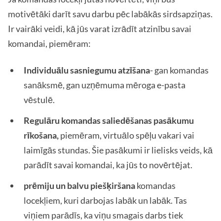
motivētāki darīt savu darbu pēc labākās sirdsapziņas.
Ir vairāki veidi, kā jūs varat izrādīt atzinību savai
komandai, piemēram:
Individuālu sasniegumu atzīšana
- gan komandas
sanāksmē, gan uzņēmuma mēroga e-pasta
vēstulē.
Regulāru komandas saliedēšanas pasākumu
rīkošana,
piemēram, virtuālo spēļu vakari vai
laimīgās stundas. Šie pasākumi ir lielisks veids, kā
parādīt savai komandai, ka jūs to novērtējat.
prēmiju un balvu piešķiršana
komandas
locekļiem, kuri darbojas labāk un labāk. Tas
viņiem parādīs, ka viņu smagais darbs tiek