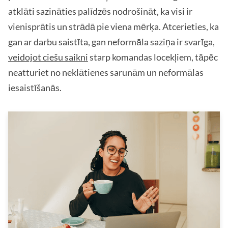
atklāti sazināties palīdzēs nodrošināt, ka visi ir
vienisprātis un strādā pie viena mērķa. Atcerieties, ka
gan ar darbu saistīta, gan neformāla saziņa ir svarīga,
veidojot ciešu saikni
starp komandas locekļiem, tāpēc
neatturiet no neklātienes sarunām un neformālas
iesaistīšanās.