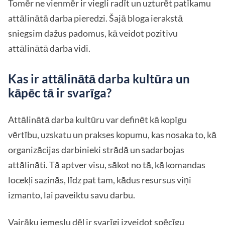
Tomēr ne vienmēr ir viegli radīt un uzturēt patīkamu
attālinātā darba pieredzi. Šajā bloga ierakstā
sniegsim dažus padomus, kā veidot pozitīvu
attālinātā darba vidi.
Kas ir attālinātā darba kultūra un
kāpēc tā ir svarīga?
Attālinātā darba kultūru var definēt kā kopīgu
vērtību, uzskatu un prakses kopumu, kas nosaka to, kā
organizācijas darbinieki strādā un sadarbojas
attālināti. Tā aptver visu, sākot no tā, kā komandas
locekļi sazinās, līdz pat tam, kādus resursus viņi
izmanto, lai paveiktu savu darbu.
Vairāku iemeslu dēļ ir svarīgi izveidot spēcīgu