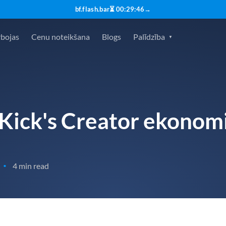
bf.flash.bar
⏳
00
:
29
:
45
→
rbojas
Cenu noteikšana
Blogs
Palīdzība
 Kick's Creator ekonom
4 min read
•