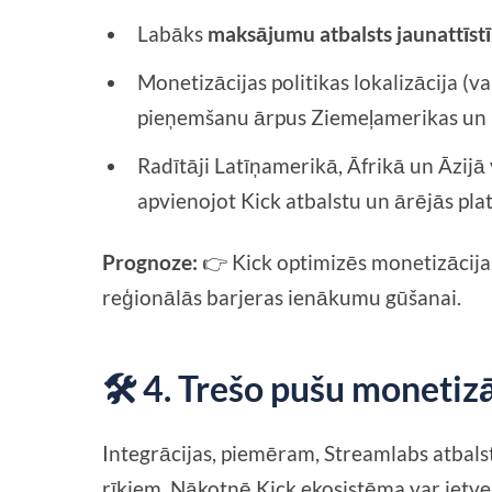
Labāks
maksājumu atbalsts jaunattīstī
Monetizācijas politikas lokalizācija (v
pieņemšanu ārpus Ziemeļamerikas un 
Radītāji Latīņamerikā, Āfrikā un Āzijā
apvienojot Kick atbalstu un ārējās pla
Prognoze:
👉 Kick optimizēs monetizācijas
reģionālās barjeras ienākumu gūšanai.
🛠️ 4. Trešo pušu monetizā
Integrācijas, piemēram, Streamlabs atbalsts
rīkiem. Nākotnē Kick ekosistēma var ietve