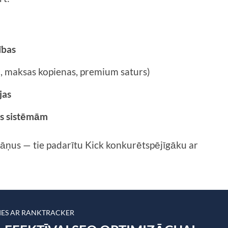
ības
 maksas kopienas, premium saturs)
jas
as sistēmām
 slāņus — tie padarītu Kick konkurētspējīgāku ar
TIES AR RANKTRACKER