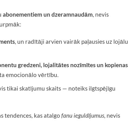
ku
abonementiem un dzeramnaudām
, nevis
Turpmāk:
ements
, un radītāji arvien vairāk paļausies uz lojālu
nentu gredzeni, lojalitātes nozīmītes un kopienas
sta emocionālo vērtību.
s tikai skatījumu skaits — noteiks ilgtspējīgu
s tendences, kas atalgo
fanu ieguldījumus
, nevis