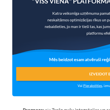
"VISS VIENĀ" PLATFORMA
Katra veiksmīga uzņēmuma pamatā
neskaitāmos optimizācijas rīkus un pa
nebaidieties, jo man ir tieši tas, kas ju
platformu efek
Mēs beidzot esam atvēruši reģi
IZVEIDOT
Vai
Pierakstīties
, izm
Prognoze:
👉 Trešo pušu integrācijas un r