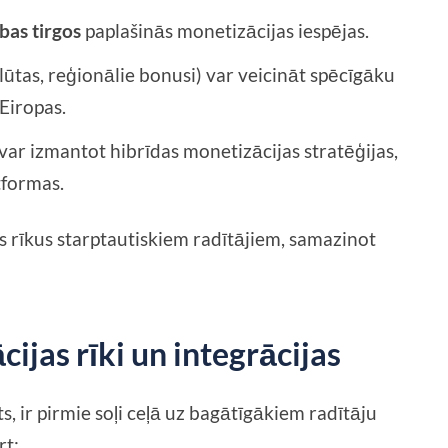
bas tirgos
paplašinās monetizācijas iespējas.
alūtas, reģionālie bonusi) var veicināt spēcīgāku
Eiropas.
 var izmantot hibrīdas monetizācijas stratēģijas,
tformas.
 rīkus starptautiskiem radītājiem, samazinot
cijas rīki un integrācijas
, ir pirmie soļi ceļā uz bagātīgākiem radītāju
rt: