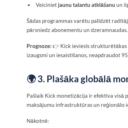
Veiciniet
jaunu talantu atklāšanu
un il
Šādas programmas varētu palīdzēt radītā
pārsniedz abonementu un dzeramnaudas.
Prognoze:
👉 Kick ieviesīs strukturētākas
izaugsmi un iesaistīšanos, neapdraudot 
🌍 3. Plašāka globālā mo
Pašlaik Kick monetizācija ir efektīva visā 
maksājumu infrastruktūras un reģionālo ie
Nākotnē: