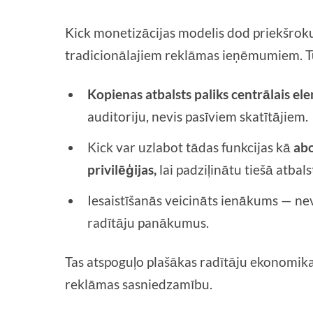
Kick monetizācijas modelis dod priekšro
tradicionālajiem reklāmas ieņēmumiem. 
Kopienas atbalsts paliks centrālais el
auditoriju, nevis pasīviem skatītājiem.
Kick var uzlabot tādas funkcijas kā
abo
privilēģijas,
lai padziļinātu tiešā atbal
Iesaistīšanās veicināts ienākums — nevi
radītāju panākumus.
Tas atspoguļo plašākas radītāju ekonomika
reklāmas sasniedzamību.