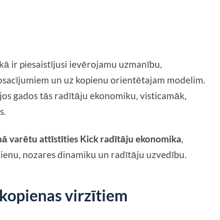
kā ir piesaistījusi ievērojamu uzmanību,
nosacījumiem un uz kopienu orientētajam modelim.
jos gados tās radītāju ekonomiku, visticamāk,
s.
nā varētu attīstīties Kick radītāju ekonomika
,
zienu, nozares dinamiku un radītāju uzvedību.
 kopienas virzītiem