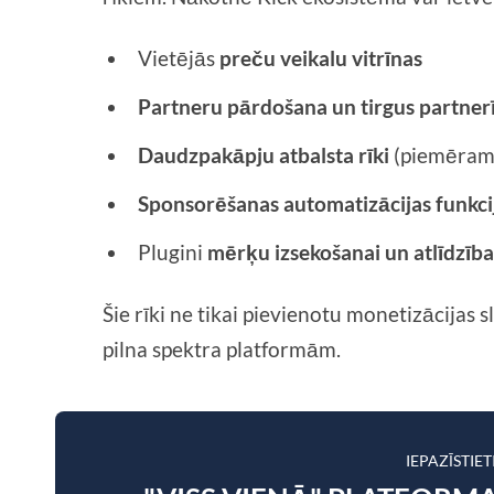
Vietējās
preču veikalu vitrīnas
Partneru pārdošana un tirgus partner
Daudzpakāpju atbalsta rīki
(piemēram,
Sponsorēšanas automatizācijas funkci
Plugini
mērķu izsekošanai un atlīdzīb
Šie rīki ne tikai pievienotu monetizācijas
pilna spektra platformām.
IEPAZĪSTIE