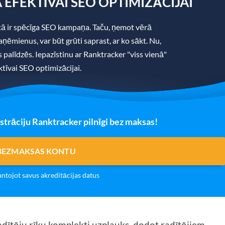
 EFEKTĪVAI SEO OPTIMIZĀCIJAI
 ir spēcīga SEO kampaņa. Taču, ņemot vērā
ņēmienus, var būt grūti saprast, ar ko sākt. Nu,
ms palīdzēs. Iepazīstinu ar Ranktracker "viss vienā"
tīvai SEO optimizācijai.
strāciju Ranktracker pilnīgi bez maksas!
 BEZMAKSAS KONTU
antojot savus akreditācijas datus
adītāju rīku komplekti uzplauks, dodot radītājiem