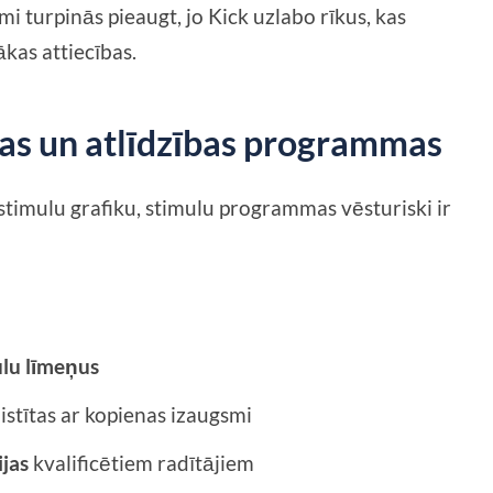
i turpinās pieaugt, jo Kick uzlabo rīkus, kas
ākas attiecības.
jas un atlīdzības programmas
 stimulu grafiku, stimulu programmas vēsturiski ir
ulu līmeņus
aistītas ar kopienas izaugsmi
jas
kvalificētiem radītājiem