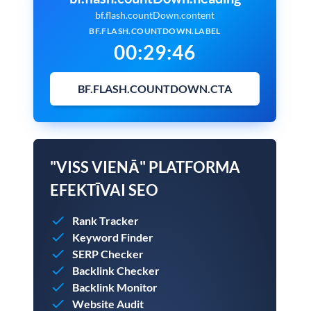
bf.flash.countDown.content
BF.FLASH.COUNTDOWN.LABEL
00
:
29
:
45
BF.FLASH.COUNTDOWN.CTA
"VISS VIENĀ" PLATFORMA
EFEKTĪVAI SEO
Rank Tracker
Keyword Finder
SERP Checker
Backlink Checker
Backlink Monitor
Website Audit