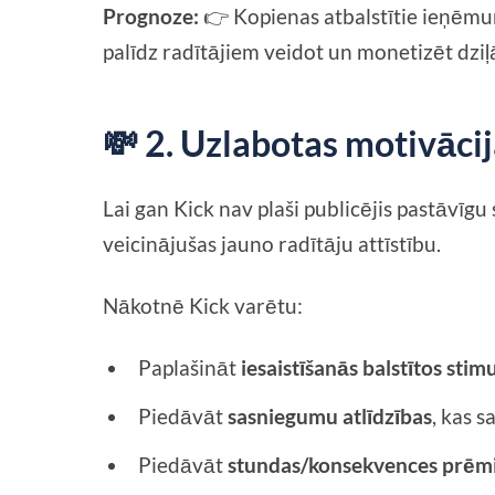
Prognoze:
👉 Kopienas atbalstītie ieņēmum
palīdz radītājiem veidot un monetizēt dziļ
💸 2. Uzlabotas motivāci
Lai gan Kick nav plaši publicējis pastāvīgu
veicinājušas jauno radītāju attīstību.
Nākotnē Kick varētu:
Paplašināt
iesaistīšanās balstītos stim
Piedāvāt
sasniegumu atlīdzības
, kas s
Piedāvāt
stundas/konsekvences prēmi