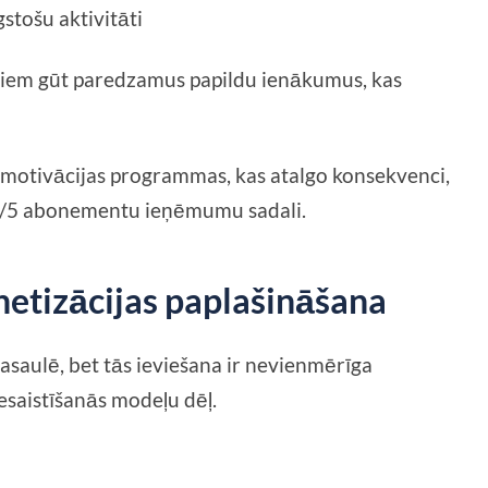
gstošu aktivitāti
jiem gūt paredzamus papildu ienākumus, kas
 motivācijas programmas, kas atalgo konsekvenci,
95/5 abonementu ieņēmumu sadali.
netizācijas paplašināšana
pasaulē, bet tās ieviešana ir nevienmērīga
saistīšanās modeļu dēļ.