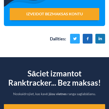
IZVEIDOT BEZMAKSAS KONTU
Dalīties
:
Sāciet izmantot
Ranktracker... Bez maksas!
Noskaidrojiet, kas kavē
jūsu vietnes
ranga saglabāšanu.