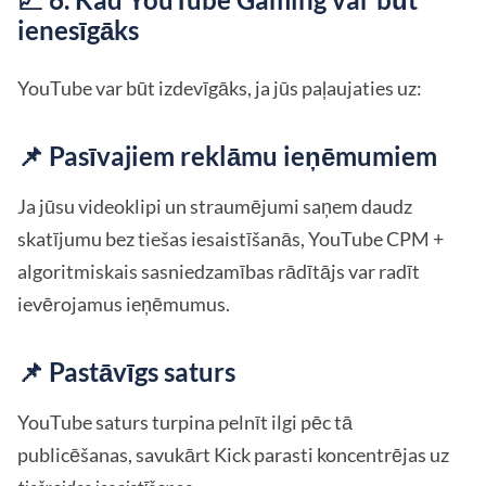
ienesīgāks
YouTube var būt izdevīgāks, ja jūs paļaujaties uz:
📌 Pasīvajiem reklāmu ieņēmumiem
Ja jūsu videoklipi un straumējumi saņem daudz
skatījumu bez tiešas iesaistīšanās, YouTube CPM +
algoritmiskais sasniedzamības rādītājs var radīt
ievērojamus ieņēmumus.
📌 Pastāvīgs saturs
YouTube saturs turpina pelnīt ilgi pēc tā
publicēšanas, savukārt Kick parasti koncentrējas uz