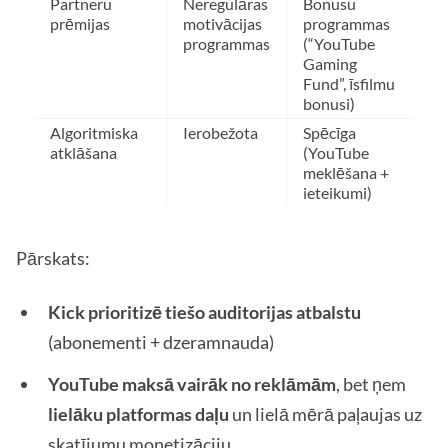
Partneru
Neregulāras
Bonusu
prēmijas
motivācijas
programmas
programmas
(“YouTube
Gaming
Fund”, īsfilmu
bonusi)
Algoritmiska
Ierobežota
Spēcīga
atklāšana
(YouTube
meklēšana +
ieteikumi)
Pārskats:
Kick prioritizē tiešo auditorijas atbalstu
(abonementi + dzeramnauda)
YouTube maksā vairāk no reklāmām
, bet ņem
lielāku platformas daļu
un lielā mērā paļaujas uz
skatījumu monetizāciju