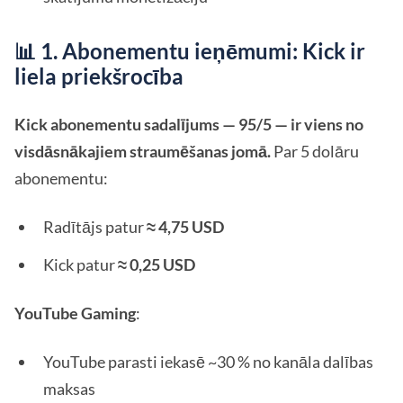
📊 1. Abonementu ieņēmumi: Kick ir
liela priekšrocība
Kick abonementu sadalījums — 95/5 — ir viens no
visdāsnākajiem straumēšanas jomā.
Par 5 dolāru
abonementu:
Radītājs patur
≈ 4,75 USD
Kick patur
≈ 0,25 USD
YouTube Gaming
:
YouTube parasti iekasē ~30 % no kanāla dalības
maksas