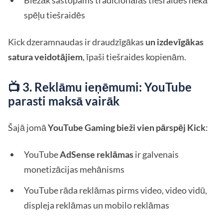
Biežāk sastopams tradicionālās tiešraidēs nekā
spēļu tiešraidēs
Kick dzeramnaudas ir draudzīgākas
un izdevīgākas
satura veidotājiem
, īpaši tiešraides kopienām.
📺 3. Reklāmu ieņēmumi: YouTube
parasti maksā vairāk
Šajā jomā
YouTube Gaming bieži vien pārspēj Kick
:
YouTube
AdSense reklāmas
ir galvenais
monetizācijas mehānisms
YouTube rāda reklāmas pirms video, video vidū,
displeja reklāmas un mobilo reklāmas