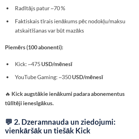
Radītājs patur ~70 %
Faktiskais tīrais ienākums pēc nodokļu/maksu
atskaitīšanas var būt mazāks
Piemērs (100 abonenti):
Kick: ~475
USD/mēnesī
YouTube Gaming: ~350
USD/mēnesī
🔥
Kick augstākie ienākumi padara abonementus
tūlītēji ienesīgākus.
💬 2. Dzeramnauda un ziedojumi:
vienkāršāk un tiešāk Kick