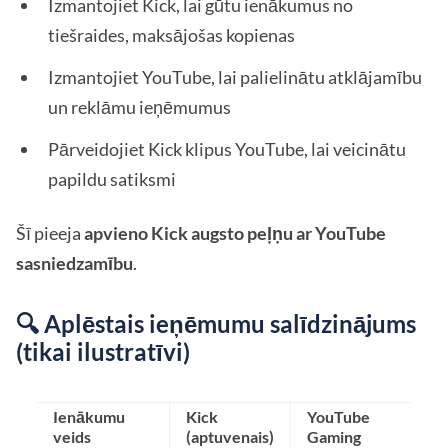
Izmantojiet Kick, lai gūtu ienākumus no
tiešraides, maksājošas kopienas
Izmantojiet YouTube, lai palielinātu atklājamību
un reklāmu ieņēmumus
Pārveidojiet Kick klipus YouTube, lai veicinātu
papildu satiksmi
Šī pieeja
apvieno Kick augsto peļņu ar YouTube
sasniedzamību
.
🔍 Aplēstais ieņēmumu salīdzinājums
(tikai ilustratīvi)
Ienākumu
Kick
YouTube
veids
(aptuvenais)
Gaming