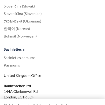
Slovenčina (Slovak)
Slovenščina (Slovenian)
Українська (Ukrainian)
한국어 (Korean)
Bokmål (Norwegian)
Sazinieties ar
Sazinieties ar mums
Par mums
United Kingdom Office
Ranktracker Ltd
144A Clerkenwell Rd
London, EC1R 5DF
Company No: 08820809