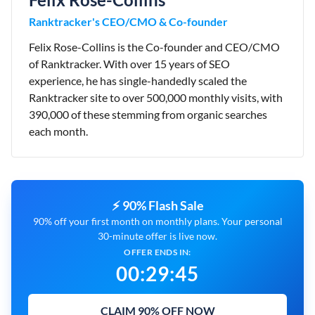
Ranktracker's CEO/CMO & Co-founder
Felix Rose-Collins is the Co-founder and CEO/CMO
of Ranktracker. With over 15 years of SEO
experience, he has single-handedly scaled the
Ranktracker site to over 500,000 monthly visits, with
390,000 of these stemming from organic searches
each month.
⚡ 90% Flash Sale
90% off your first month on monthly plans. Your personal
30-minute offer is live now.
OFFER ENDS IN:
00
:
29
:
44
CLAIM 90% OFF NOW