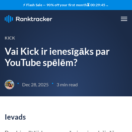
⚡ Flash Sale — 90% off your first month
⏳
00
:
29
:
44
→
KICK
Vai Kick ir ienesīgāks par
YouTube spēlēm?
•
•
Dec 28, 2025
3 min read
Ievads