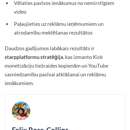
Vēlaties pasīvos ienākumus no nemirstīgiem
video
Paļaujieties uz reklāmu ieņēmumiem un
atrodamību meklēšanas rezultātos
Daudzos gadījumos labākais rezultāts ir
starpplatformu stratēģija
, kas izmanto Kick
monetizāciju tiešraides kopienām un YouTube
sasniedzamību pasīvai atklāšanai un reklāmu
ienākumiem.
Felix Rose-Collins