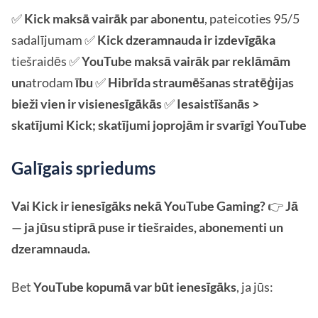
✅
Kick maksā vairāk par abonentu
, pateicoties 95/5
sadalījumam ✅
Kick dzeramnauda ir izdevīgāka
tiešraidēs ✅
YouTube maksā vairāk par reklāmām
un
atrodam
ību
✅
Hibrīda straumēšanas stratēģijas
bieži vien ir visienesīgākās
✅
Iesaistīšanās >
skatījumi Kick; skatījumi joprojām ir svarīgi YouTube
Galīgais spriedums
Vai Kick ir ienesīgāks nekā YouTube Gaming?
👉
Jā
— ja jūsu stiprā puse ir tiešraides, abonementi un
dzeramnauda.
Bet
YouTube kopumā var būt ienesīgāks
, ja jūs: