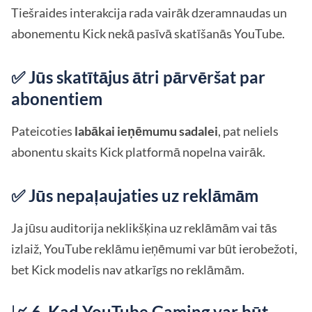
Tiešraides interakcija rada vairāk dzeramnaudas un
abonementu Kick nekā pasīvā skatīšanās YouTube.
✅ Jūs skatītājus ātri pārvēršat par
abonentiem
Pateicoties
labākai ieņēmumu sadalei
, pat neliels
abonentu skaits Kick platformā nopelna vairāk.
✅ Jūs nepaļaujaties uz reklāmām
Ja jūsu auditorija neklikšķina uz reklāmām vai tās
izlaiž, YouTube reklāmu ieņēmumi var būt ierobežoti,
bet Kick modelis nav atkarīgs no reklāmām.
📈 6. Kad YouTube Gaming var būt