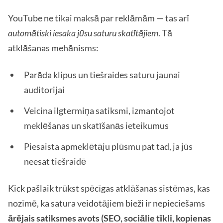
YouTube ne tikai maksā par reklāmām — tas arī
automātiski iesaka jūsu saturu skatītājiem
. Tā
atklāšanas mehānisms:
Parāda klipus un tiešraides saturu jaunai
auditorijai
Veicina ilgtermiņa satiksmi, izmantojot
meklēšanas un skatīšanās ieteikumus
Piesaista apmeklētāju plūsmu pat tad, ja jūs
neesat tiešraidē
Kick pašlaik trūkst spēcīgas atklāšanas sistēmas, kas
nozīmē, ka satura veidotājiem bieži ir nepieciešams
ārējais satiksmes avots (SEO, sociālie tīkli, kopienas