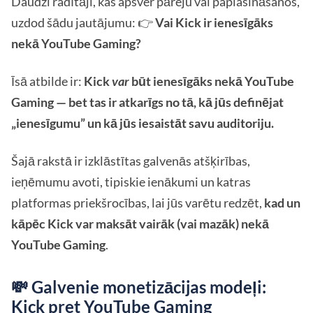
Daudzi radītāji, kas apsver pāreju vai paplašināšanos,
uzdod šādu jautājumu: 👉
Vai Kick ir ienesīgāks
nekā YouTube Gaming?
Īsā atbilde ir:
Kick
var
būt ienesīgāks nekā YouTube
Gaming — bet tas ir atkarīgs no tā, kā jūs definējat
„ienesīgumu” un kā jūs iesaistāt savu auditoriju.
Šajā rakstā ir izklāstītas galvenās atšķirības,
ieņēmumu avoti, tipiskie ienākumi un katras
platformas priekšrocības, lai jūs varētu redzēt,
kad un
kāpēc Kick var maksāt vairāk (vai mazāk) nekā
YouTube Gaming
.
💸 Galvenie monetizācijas modeļi:
Kick pret YouTube Gaming