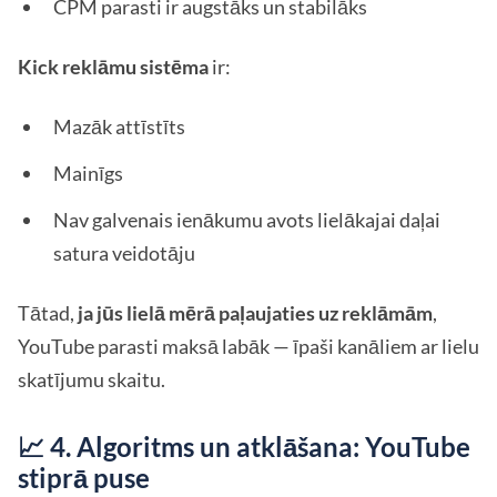
CPM parasti ir augstāks un stabilāks
Kick reklāmu sistēma
ir:
Mazāk attīstīts
Mainīgs
Nav galvenais ienākumu avots lielākajai daļai
satura veidotāju
Tātad,
ja jūs lielā mērā paļaujaties uz reklāmām
,
YouTube parasti maksā labāk — īpaši kanāliem ar lielu
skatījumu skaitu.
📈 4. Algoritms un atklāšana: YouTube
stiprā puse