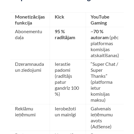
Monetizācijas
Kick
YouTube
funkcija
Gaming
Abonementu
95 %
~
70 %
daļa
radītājam
autoram
(pēc
platformas
komisijas
atskaitīšanas)
Dzeramnauda
Ierastie
“Super Chat /
un ziedojumi
padomi
Super
(radītājs
Thanks”
patur
(platforma
gandrīz 100
ietur
%)
komisijas
maksu)
Reklāmu
Ierobežoti
Galvenais
ieņēmumi
un mainīgi
ieņēmumu
avots
(AdSense)