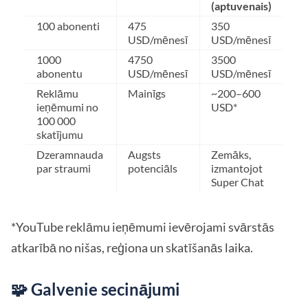
(aptuvenais)
100 abonenti
475
350
USD/mēnesī
USD/mēnesī
1000
4750
3500
abonentu
USD/mēnesī
USD/mēnesī
Reklāmu
Mainīgs
~200–600
ieņēmumi no
USD*
100 000
skatījumu
Dzeramnauda
Augsts
Zemāks,
par straumi
potenciāls
izmantojot
Super Chat
*YouTube reklāmu ieņēmumi ievērojami svārstās
atkarībā no nišas, reģiona un skatīšanās laika.
🧩 Galvenie secinājumi