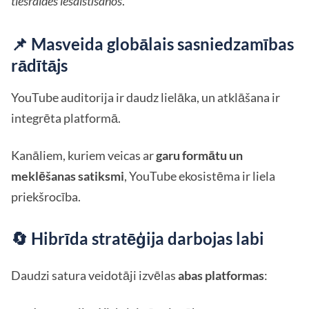
tiešraides iesaistīšanos
.
📌 Masveida globālais sasniedzamības
rādītājs
YouTube auditorija ir daudz lielāka, un atklāšana ir
integrēta platformā.
Kanāliem, kuriem veicas ar
garu formātu un
meklēšanas satiksmi
, YouTube ekosistēma ir liela
priekšrocība.
🔄 Hibrīda stratēģija darbojas labi
Daudzi satura veidotāji izvēlas
abas platformas
: