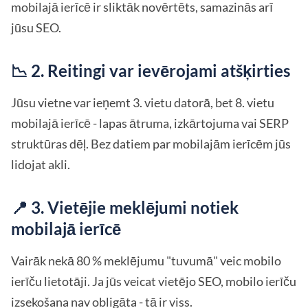
mobilajā ierīcē ir sliktāk novērtēts, samazinās arī
jūsu SEO.
📉 2. Reitingi var ievērojami atšķirties
Jūsu vietne var ieņemt 3. vietu datorā, bet 8. vietu
mobilajā ierīcē - lapas ātruma, izkārtojuma vai SERP
struktūras dēļ. Bez datiem par mobilajām ierīcēm jūs
lidojat akli.
📍 3. Vietējie meklējumi notiek
mobilajā ierīcē
Vairāk nekā 80 % meklējumu "tuvumā" veic mobilo
ierīču lietotāji. Ja jūs veicat vietējo SEO, mobilo ierīču
izsekošana nav obligāta - tā ir viss.