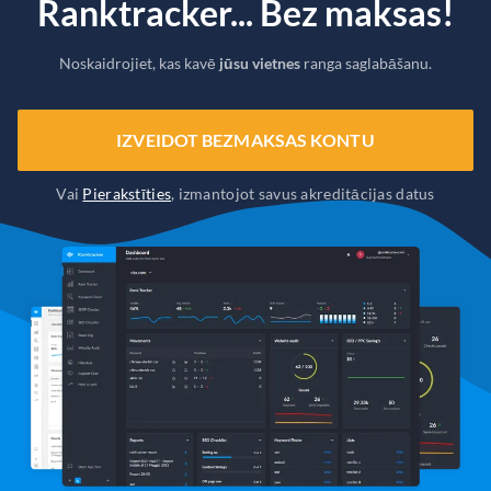
Ranktracker... Bez maksas!
Noskaidrojiet, kas kavē
jūsu vietnes
ranga saglabāšanu.
IZVEIDOT BEZMAKSAS KONTU
Vai
Pierakstīties
, izmantojot savus akreditācijas datus