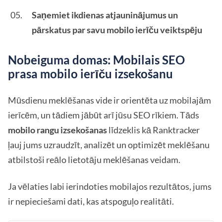
Saņemiet ikdienas atjauninājumus un
pārskatus par savu mobilo ierīču veiktspēju
Nobeiguma domas: Mobilais SEO
prasa mobilo ierīču izsekošanu
Mūsdienu meklēšanas vide ir orientēta uz mobilajām
ierīcēm, un tādiem jābūt arī jūsu SEO rīkiem. Tāds
mobilo rangu izsekošanas
līdzeklis kā Ranktracker
ļauj jums uzraudzīt, analizēt un optimizēt meklēšanu
atbilstoši reālo lietotāju meklēšanas veidam.
Ja vēlaties labi ierindoties mobilajos rezultātos, jums
ir nepieciešami dati, kas atspoguļo realitāti.