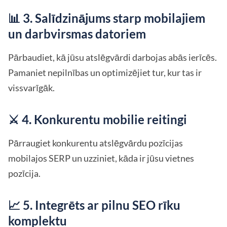
📊 3. Salīdzinājums starp mobilajiem
un darbvirsmas datoriem
Pārbaudiet, kā jūsu atslēgvārdi darbojas abās ierīcēs.
Pamaniet nepilnības un optimizējiet tur, kur tas ir
vissvarīgāk.
⚔️ 4. Konkurentu mobilie reitingi
Pārraugiet konkurentu atslēgvārdu pozīcijas
mobilajos SERP un uzziniet, kāda ir jūsu vietnes
pozīcija.
📈 5. Integrēts ar pilnu SEO rīku
komplektu