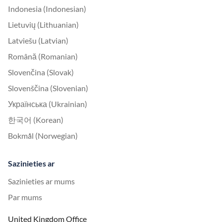
Indonesia (Indonesian)
Lietuvių (Lithuanian)
Latviešu (Latvian)
Română (Romanian)
Slovenčina (Slovak)
Slovenščina (Slovenian)
Українська (Ukrainian)
한국어 (Korean)
Bokmål (Norwegian)
Sazinieties ar
Sazinieties ar mums
Par mums
United Kingdom Office