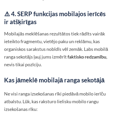
⚠️ 4. SERP funkcijas mobilajos ierīcēs
ir atšķirīgas
Mobilajās meklēšanas rezultātos tiek rādīts vairāk
ieteikto fragmentu, vietējo paku un reklāmu, kas
organiskos sarakstus nobīdīs vēl zemāk. Labs mobilā
ranga sekotājs ļauj jums izmērīt
faktisko redzamību
,
nevis tikai pozīciju.
Kas jāmeklē mobilajā ranga sekotājā
Ne visi ranga izsekošanas rīki piedāvā mobilo ierīču
atbalstu. Lūk, kas raksturo lielisku mobilo rangu
izsekošanas rīku: