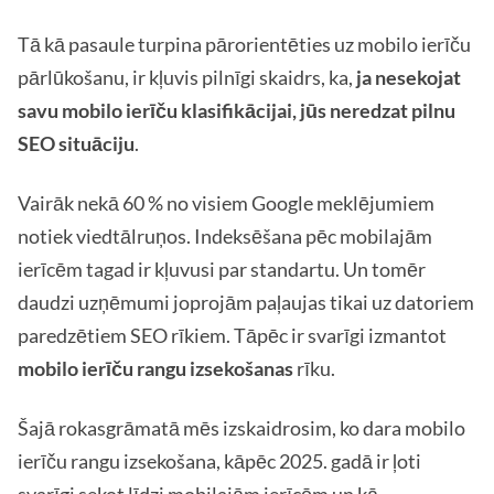
Tā kā pasaule turpina pārorientēties uz mobilo ierīču
pārlūkošanu, ir kļuvis pilnīgi skaidrs, ka,
ja nesekojat
savu mobilo ierīču klasifikācijai, jūs neredzat pilnu
SEO situāciju
.
Vairāk nekā 60 % no visiem Google meklējumiem
notiek viedtālruņos. Indeksēšana pēc mobilajām
ierīcēm tagad ir kļuvusi par standartu. Un tomēr
daudzi uzņēmumi joprojām paļaujas tikai uz datoriem
paredzētiem SEO rīkiem. Tāpēc ir svarīgi izmantot
mobilo ierīču rangu izsekošanas
rīku.
Šajā rokasgrāmatā mēs izskaidrosim, ko dara mobilo
ierīču rangu izsekošana, kāpēc 2025. gadā ir ļoti