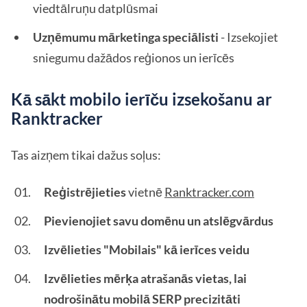
viedtālruņu datplūsmai
Uzņēmumu mārketinga speciālisti
- Izsekojiet
sniegumu dažādos reģionos un ierīcēs
Kā sākt mobilo ierīču izsekošanu ar
Ranktracker
Tas aizņem tikai dažus soļus:
Reģistrējieties
vietnē
Ranktracker.com
Pievienojiet savu domēnu un atslēgvārdus
Izvēlieties "Mobilais" kā ierīces veidu
Izvēlieties mērķa atrašanās vietas, lai
nodrošinātu mobilā SERP precizitāti