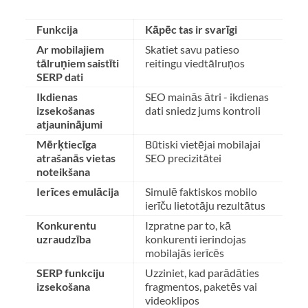
Funkcija
Kāpēc tas ir svarīgi
Ar mobilajiem
Skatiet savu patieso
tālruņiem saistīti
reitingu viedtālruņos
SERP dati
Ikdienas
SEO mainās ātri - ikdienas
izsekošanas
dati sniedz jums kontroli
atjauninājumi
Mērķtiecīga
Būtiski vietējai mobilajai
atrašanās vietas
SEO precizitātei
noteikšana
Ierīces emulācija
Simulē faktiskos mobilo
ierīču lietotāju rezultātus
Konkurentu
Izpratne par to, kā
uzraudzība
konkurenti ierindojas
mobilajās ierīcēs
SERP funkciju
Uzziniet, kad parādāties
izsekošana
fragmentos, paketēs vai
videoklipos