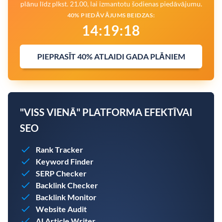
plānu līdz plkst. 21.00, lai izmantotu šodienas piedāvājumu.
40% PIEDĀVĀJUMS BEIDZAS:
14
:
19
:
17
PIEPRASĪT 40% ATLAIDI GADA PLĀNIEM
"VISS VIENĀ" PLATFORMA EFEKTĪVAI
SEO
Rank Tracker
Keyword Finder
SERP Checker
Backlink Checker
Backlink Monitor
Website Audit
AI Article Writer