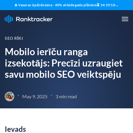
☀️ Vasaras izpārdošana - 40% atlaide gada plāniem
⏳
14
:
19
:
17
→
SEO RĪKI
Mobilo ierīču ranga
izsekotājs: Precīzi uzraugiet
savu mobilo SEO veiktspēju
•
•
May 9, 2025
3 min read
Ievads