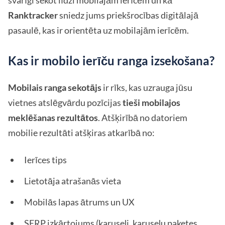
svarīgi sekot līdzi mobilajām ierīcēm un kā
Ranktracker
sniedz jums priekšrocības digitālajā
pasaulē, kas ir orientēta uz mobilajām ierīcēm.
Kas ir mobilo ierīču ranga izsekošana?
Mobilais ranga sekotājs
ir rīks, kas uzrauga jūsu
vietnes atslēgvārdu pozīcijas
tieši mobilajos
meklēšanas rezultātos
. Atšķirībā no datoriem
mobilie rezultāti atšķiras atkarībā no:
Ierīces tips
Lietotāja atrašanās vieta
Mobilās lapas ātrums un UX
SERP izkārtojums (karuseļi, karuseļu paketes,