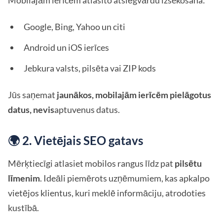
Mobilajām ierīcēm atlasīto atslēgvārdu izsekošana:
Google, Bing, Yahoo un citi
Android un iOS ierīces
Jebkura valsts, pilsēta vai ZIP kods
Jūs saņemat
jaunākos, mobilajām ierīcēm pielāgotus
datus, nevis
aptuvenus datus.
🌍 2. Vietējais SEO gatavs
Mērķtiecīgi atlasiet mobilos rangus līdz pat
pilsētu
līmenim
. Ideāli piemērots uzņēmumiem, kas apkalpo
vietējos klientus, kuri meklē informāciju, atrodoties
kustībā.