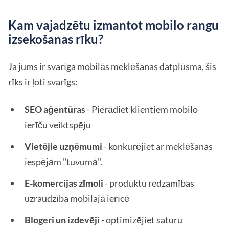
Kam vajadzētu izmantot mobilo rangu
izsekošanas rīku?
Ja jums ir svarīga mobilās meklēšanas datplūsma, šis
rīks ir ļoti svarīgs:
SEO aģentūras
- Pierādiet klientiem mobilo
ierīču veiktspēju
Vietējie uzņēmumi
- konkurējiet ar meklēšanas
iespējām "tuvumā".
E-komercijas zīmoli
- produktu redzamības
uzraudzība mobilajā ierīcē
Blogeri un izdevēji
- optimizējiet saturu