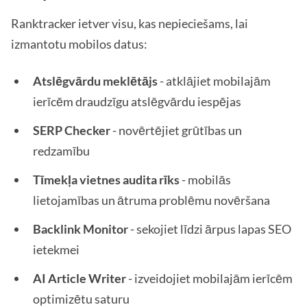
Ranktracker ietver visu, kas nepieciešams, lai
izmantotu mobilos datus:
Atslēgvārdu meklētājs
- atklājiet mobilajām
ierīcēm draudzīgu atslēgvārdu iespējas
SERP Checker
- novērtējiet grūtības un
redzamību
Tīmekļa vietnes audita rīks
- mobilās
lietojamības un ātruma problēmu novēršana
Backlink Monitor
- sekojiet līdzi ārpus lapas SEO
ietekmei
AI Article Writer
- izveidojiet mobilajām ierīcēm
optimizētu saturu