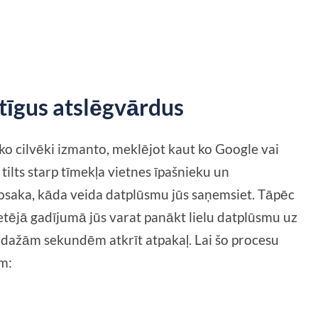
rtīgus atslēgvārdus
ko cilvēki izmanto, meklējot kaut ko Google vai
tilts starp tīmekļa vietnes īpašnieku un
nosaka, kāda veida datplūsmu jūs saņemsiet. Tāpēc
retējā gadījumā jūs varat panākt lielu datplūsmu uz
ēc dažām sekundēm atkrīt atpakaļ. Lai šo procesu
em: