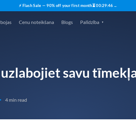
⚡ Flash Sale — 90% off your first month
⏳
00
:
29
:
45
→
rbojas
Cenu noteikšana
Blogs
Palīdzība
 uzlabojiet savu tīmekļ
4 min read
•