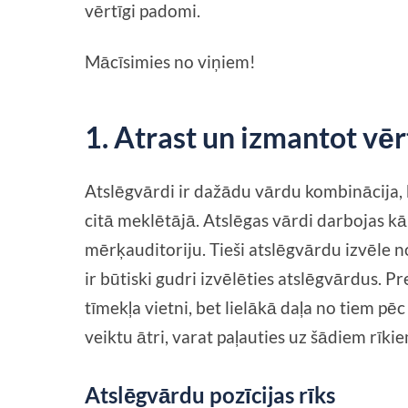
vērtīgi padomi.
Mācīsimies no viņiem!
1. Atrast un izmantot vē
Atslēgvārdi ir dažādu vārdu kombinācija, 
citā meklētājā. Atslēgas vārdi darbojas kā 
mērķauditoriju. Tieši atslēgvārdu izvēle 
ir būtiski gudri izvēlēties atslēgvārdus. P
tīmekļa vietni, bet lielākā daļa no tiem p
veiktu ātri, varat paļauties uz šādiem rīki
Atslēgvārdu pozīcijas rīks