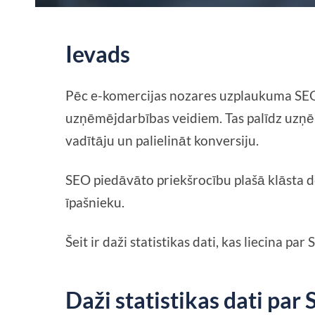
Ievads
Pēc e-komercijas nozares uzplaukuma SEO i
uzņēmējdarbības veidiem. Tas palīdz uzņ
vadītāju un palielināt konversiju.
SEO piedāvāto priekšrocību plašā klāsta 
īpašnieku.
Šeit ir daži statistikas dati, kas liecina pa
Daži statistikas dati par