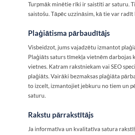
Turpmāk minētie rīki ir saistīti ar saturu. 
saistošu. Tāpēc uzzināsim, kā tie var radīt
Plaģiātisma pārbaudītājs
Visbeidzot, jums vajadzētu izmantot plaģiā
Plaģiāts saturs tīmekļa vietnēm darbojas
vietnes. Katram rakstniekam vai SEO spec
plaģiāts. Vairāki bezmaksas plaģiāta pārbau
to izcelt, izmantojiet jebkuru no tiem un 
saturu.
Rakstu pārrakstītājs
Ja informatīva un kvalitatīva satura rakst