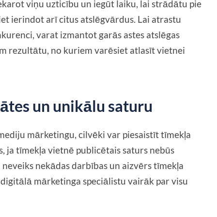
karot viņu uzticību un iegūt laiku, lai strādātu pie
et ierindot arī citus atslēgvārdus. Lai atrastu
kurenci, varat izmantot garās astes atslēgas
 rezultātu, no kuriem varēsiet atlasīt vietnei
tātes un unikālu saturu
diju mārketingu, cilvēki var piesaistīt tīmekļa
 ja tīmekļa vietnē publicētais saturs nebūs
ji neveiks nekādas darbības un aizvērs tīmekļa
 digitālā mārketinga speciālistu vairāk par visu