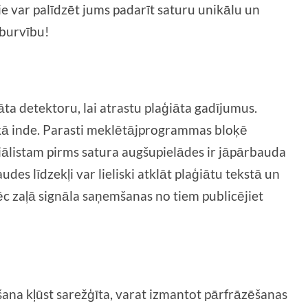
Tie var palīdzēt jums padarīt saturu unikālu un
 burvību!
ta detektoru, lai atrastu plaģiāta gadījumus.
 kā inde. Parasti meklētājprogrammas bloķē
iālistam pirms satura augšupielādes ir jāpārbauda
des līdzekļi var lieliski atklāt plaģiātu tekstā un
pēc zaļā signāla saņemšanas no tiem publicējiet
īšana kļūst sarežģīta, varat izmantot pārfrāzēšanas