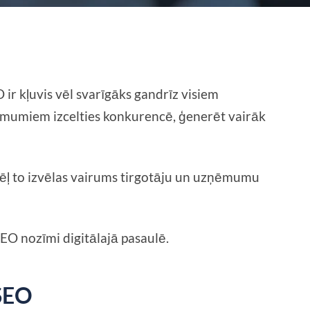
r kļuvis vēl svarīgāks gandrīz visiem
ēmumiem izcelties konkurencē, ģenerēt vairāk
dēļ to izvēlas vairums tirgotāju un uzņēmumu
r SEO nozīmi digitālajā pasaulē.
 SEO