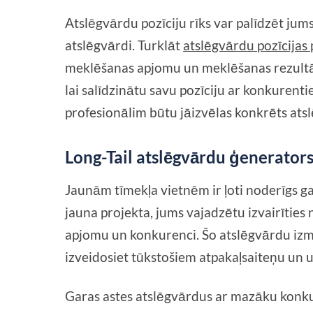
Atslēgvārdu pozīciju rīks var palīdzēt jum
atslēgvārdi. Turklāt
atslēgvārdu pozīcijas
meklēšanas apjomu un meklēšanas rezultātu
lai salīdzinātu savu pozīciju ar konkurent
profesionālim būtu jāizvēlas konkrēts atsl
Long-Tail atslēgvārdu ģenerator
Jaunām tīmekļa vietnēm ir ļoti noderīgs ga
jauna projekta, jums vajadzētu izvairīties
apjomu un konkurenci. Šo atslēgvārdu izm
izveidosiet tūkstošiem atpakaļsaiteņu un 
Garas astes atslēgvārdus ar mazāku konkure