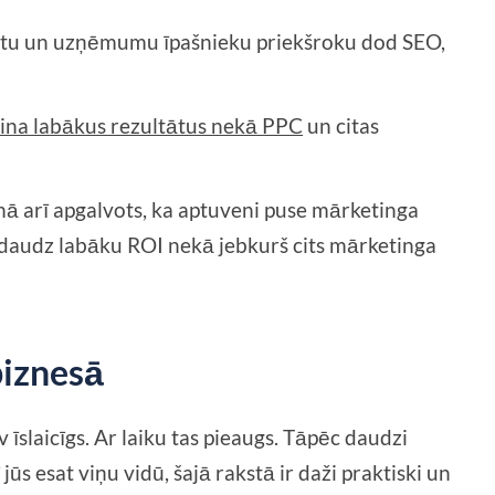
stu un uzņēmumu īpašnieku priekšroku dod SEO,
ina labākus rezultātus nekā PPC
un citas
mā arī apgalvots, ka aptuveni puse mārketinga
 daudz labāku ROI nekā jebkurš cits mārketinga
biznesā
 īslaicīgs. Ar laiku tas pieaugs. Tāpēc daudzi
jūs esat viņu vidū, šajā rakstā ir daži praktiski un