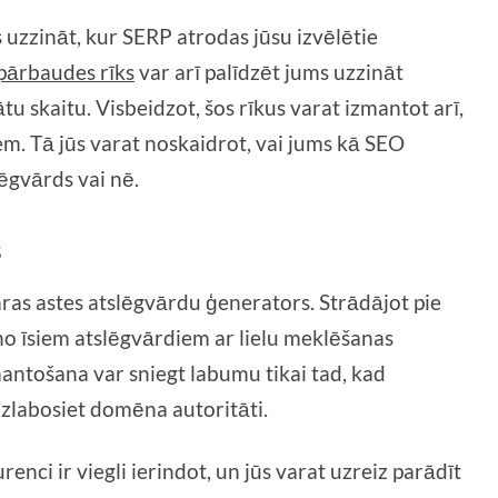
s uzzināt, kur SERP atrodas jūsu izvēlētie
 pārbaudes rīks
var arī palīdzēt jums uzzināt
 skaitu. Visbeidzot, šos rīkus varat izmantot arī,
iem. Tā jūs varat noskaidrot, vai jums kā SEO
ēgvārds vai nē.
s
ras astes atslēgvārdu ģenerators. Strādājot pie
 no īsiem atslēgvārdiem ar lielu meklēšanas
antošana var sniegt labumu tikai tad, kad
uzlabosiet domēna autoritāti.
nci ir viegli ierindot, un jūs varat uzreiz parādīt