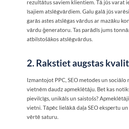
rezultātus saviem klientiem. Tā jūs varat ie
īsajiem atslēgvārdiem. Galu galā jūs varēsi
garās astes atslēgas vārdus ar mazāku kon
vārdu ģeneratoru. Tas parādīs jums tonnām
atbilstošākos atslēgvārdus.
2. Rakstiet augstas kvali
Izmantojot PPC, SEO metodes un sociālo me
vietnēm daudz apmeklētāju. Bet kas notiks,
pievilcīgs, unikāls un saistošs? Apmeklētā
vietni. Tāpēc lielākā daļa SEO ekspertu un
vērtē saturu.