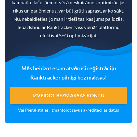
kampaņa. Taču, ņemot vērā neskaitāmos optimizācijas
rīkus un paņēmienus, var būt grūti saprast, ar ko sākt.
Nu, nebaidieties, jo man ir tieši tas, kas jums palīdzēs.
Iepazīstinu ar Ranktracker "viss vienā" platformu
efektīvai SEO optimizācijai.
Mēs beidzot esam atvēruši reģistrāciju
Ranktracker pilnīgi bez maksas!
IZVEIDOT BEZMAKSAS KONTU
Vai
Pierakstīties
, izmantojot savus akreditācijas datus