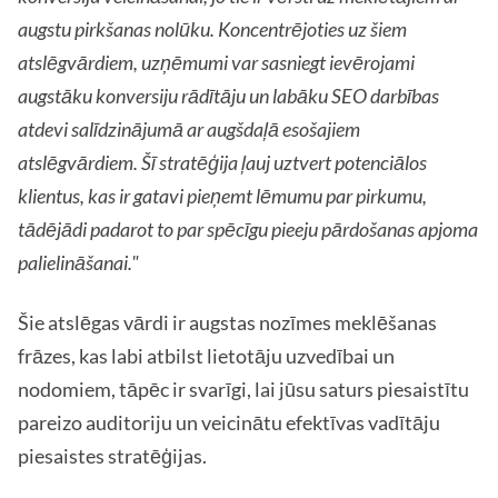
augstu pirkšanas nolūku. Koncentrējoties uz šiem
atslēgvārdiem, uzņēmumi var sasniegt ievērojami
augstāku konversiju rādītāju un labāku SEO darbības
atdevi salīdzinājumā ar augšdaļā esošajiem
atslēgvārdiem. Šī stratēģija ļauj uztvert potenciālos
klientus, kas ir gatavi pieņemt lēmumu par pirkumu,
tādējādi padarot to par spēcīgu pieeju pārdošanas apjoma
palielināšanai."
Šie atslēgas vārdi ir augstas nozīmes meklēšanas
frāzes, kas labi atbilst lietotāju uzvedībai un
nodomiem, tāpēc ir svarīgi, lai jūsu saturs piesaistītu
pareizo auditoriju un veicinātu efektīvas vadītāju
piesaistes stratēģijas.