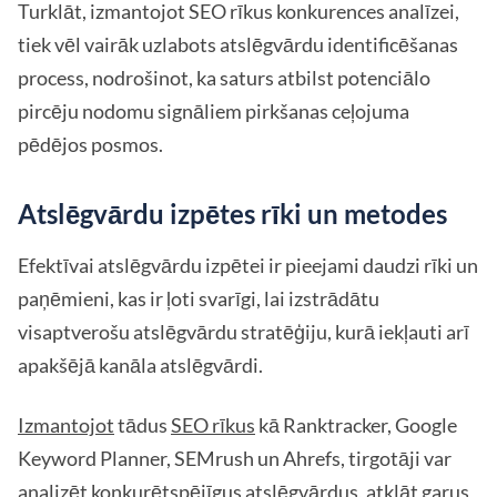
Turklāt, izmantojot SEO rīkus konkurences analīzei,
tiek vēl vairāk uzlabots atslēgvārdu identificēšanas
process, nodrošinot, ka saturs atbilst potenciālo
pircēju nodomu signāliem pirkšanas ceļojuma
pēdējos posmos.
Atslēgvārdu izpētes rīki un metodes
Efektīvai atslēgvārdu izpētei ir pieejami daudzi rīki un
paņēmieni, kas ir ļoti svarīgi, lai izstrādātu
visaptverošu atslēgvārdu stratēģiju, kurā iekļauti arī
apakšējā kanāla atslēgvārdi.
Izmantojot
tādus
SEO rīkus
kā Ranktracker, Google
Keyword Planner, SEMrush un Ahrefs, tirgotāji var
analizēt konkurētspējīgus atslēgvārdus, atklāt garus