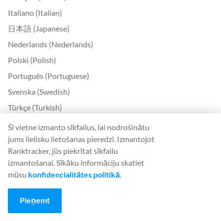
Italiano (Italian)
日本語 (Japanese)
Nederlands (Nederlands)
Polski (Polish)
Português (Portuguese)
Svenska (Swedish)
Türkçe (Turkish)
中文 (Chinese)
Šī vietne izmanto sīkfailus, lai nodrošinātu
jums lielisku lietošanas pieredzi. Izmantojot
Български (Bulgarian)
Ranktracker, jūs piekrītat sīkfailu
Čeština (Czech)
izmantošanai. Sīkāku informāciju skatiet
Dansk (Danish)
mūsu
konfidencialitātes politikā
.
Ελληνικά (Greek)
Pieņemt
Eesti (Estonian)
Suomi (Finnish)