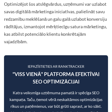
Optimizējot šos atslēgvārdus, uzņēmumi var uzlabot
savas digitālā mārketinga iniciatīvas, palielināt savu
redzamību meklēšanā un galu galā uzlabot konversiju
rādītājus, izmantojot mērķtiecīgu satura mārketingu,
kas atbilst potenciālo klientu konkrētajām
vajadzībām.
IEPAZĪSTIETIES AR RANKTRACKER
"VISS VIENĀ" PLATFORMA EFEKTĪVAI
SEO OPTIMIZĀCIJAI
Katra veiksmīga uzņēmuma pamatā ir spēcīga SEO
kampaņa. Taču, ņemot vērā neskaitāmos optimizācijas
rīkus un paņēmienus, var būt grūti saprast, ar ko sākt.