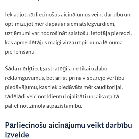
Iekļaujot pārliecinošus aicinājumus veikt darbību un
optimizējot mērķlapas ar šiem atslēgvārdiem,
uzņēmumi var nodrošināt saistošu lietotāja pieredzi,
kas apmeklētājus maigi virza uz pirkuma lēmuma
pieņemšanu.
Šāda mērķtiecīga stratēģija ne tikai uzlabo
reklāmguvumus, bet arī stiprina vispārējo vērtību
piedāvājumu, kas tiek piedāvāts mērķauditorijai,
tādējādi veicinot klientu lojalitāti un laika gaitā
palielinot zīmola atpazīstamību.
Pārliecinošu aicinājumu veikt darbību
izveide