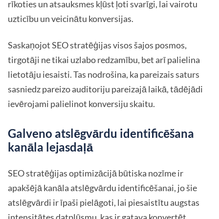
rīkoties un atsauksmes kļūst ļoti svarīgi, lai vairotu
uzticību un veicinātu konversijas.
Saskaņojot SEO stratēģijas visos šajos posmos,
tirgotāji ne tikai uzlabo redzamību, bet arī palielina
lietotāju iesaisti. Tas nodrošina, ka pareizais saturs
sasniedz pareizo auditoriju pareizajā laikā, tādējādi
ievērojami palielinot konversiju skaitu.
Galveno atslēgvārdu identificēšana
kanāla lejasdaļā
SEO stratēģijas optimizācijā būtiska nozīme ir
apakšējā kanāla atslēgvārdu identificēšanai, jo šie
atslēgvārdi ir īpaši pielāgoti, lai piesaistītu augstas
intensitātes datplūsmu, kas ir gatava konvertēt.