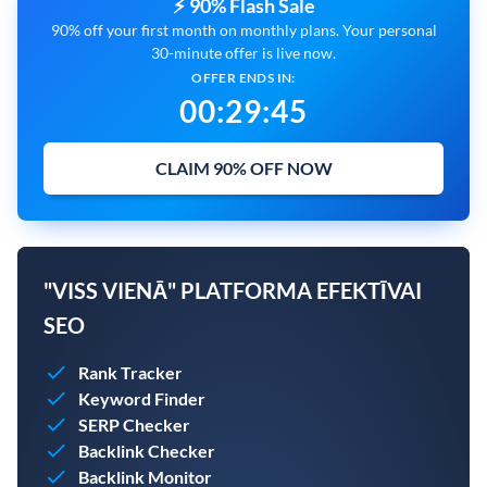
⚡ 90% Flash Sale
90% off your first month on monthly plans. Your personal
30-minute offer is live now.
OFFER ENDS IN:
00
:
29
:
43
CLAIM 90% OFF NOW
"VISS VIENĀ" PLATFORMA EFEKTĪVAI
SEO
Rank Tracker
Keyword Finder
SERP Checker
Backlink Checker
Backlink Monitor