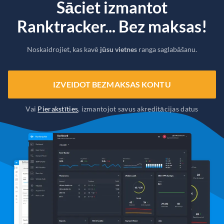
Sāciet izmantot
Ranktracker... Bez maksas!
Noskaidrojiet, kas kavē
jūsu vietnes
ranga saglabāšanu.
IZVEIDOT BEZMAKSAS KONTU
Vai
Pierakstīties
, izmantojot savus akreditācijas datus