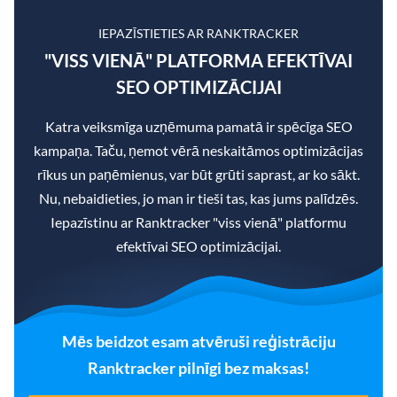
IEPAZĪSTIETIES AR RANKTRACKER
"VISS VIENĀ" PLATFORMA EFEKTĪVAI
SEO OPTIMIZĀCIJAI
Katra veiksmīga uzņēmuma pamatā ir spēcīga SEO
kampaņa. Taču, ņemot vērā neskaitāmos optimizācijas
rīkus un paņēmienus, var būt grūti saprast, ar ko sākt.
Nu, nebaidieties, jo man ir tieši tas, kas jums palīdzēs.
Iepazīstinu ar Ranktracker "viss vienā" platformu
efektīvai SEO optimizācijai.
Mēs beidzot esam atvēruši reģistrāciju
Ranktracker pilnīgi bez maksas!