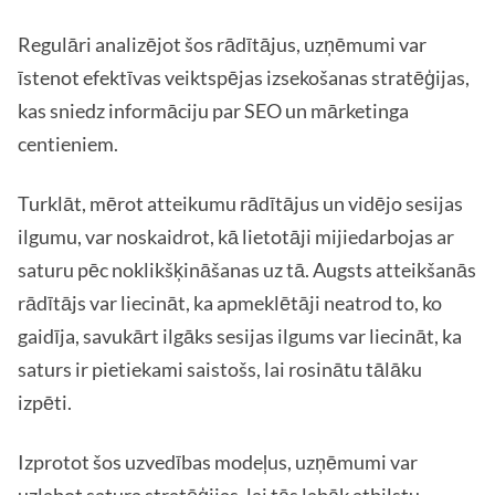
Regulāri analizējot šos rādītājus, uzņēmumi var
īstenot efektīvas veiktspējas izsekošanas stratēģijas,
kas sniedz informāciju par SEO un mārketinga
centieniem.
Turklāt, mērot atteikumu rādītājus un vidējo sesijas
ilgumu, var noskaidrot, kā lietotāji mijiedarbojas ar
saturu pēc noklikšķināšanas uz tā. Augsts atteikšanās
rādītājs var liecināt, ka apmeklētāji neatrod to, ko
gaidīja, savukārt ilgāks sesijas ilgums var liecināt, ka
saturs ir pietiekami saistošs, lai rosinātu tālāku
izpēti.
Izprotot šos uzvedības modeļus, uzņēmumi var
uzlabot satura stratēģijas, lai tās labāk atbilstu