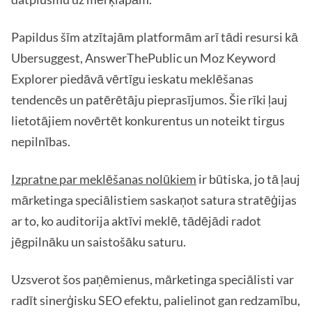
Papildus šīm atzītajām platformām arī tādi resursi kā
Ubersuggest, AnswerThePublic un Moz Keyword
Explorer piedāvā vērtīgu ieskatu meklēšanas
tendencēs un patērētāju pieprasījumos. Šie rīki ļauj
lietotājiem novērtēt konkurentus un noteikt tirgus
nepilnības.
Izpratne par meklēšanas nolūkiem
ir būtiska, jo tā ļauj
mārketinga speciālistiem saskaņot satura stratēģijas
ar to, ko auditorija aktīvi meklē, tādējādi radot
jēgpilnāku un saistošāku saturu.
Uzsverot šos paņēmienus, mārketinga speciālisti var
radīt sinerģisku SEO efektu, palielinot gan redzamību,