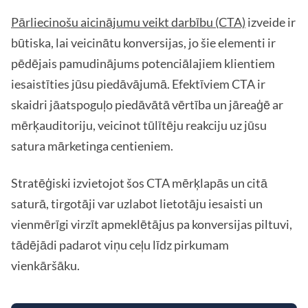
Pārliecinošu aicinājumu veikt darbību (CTA)
izveide ir
būtiska, lai veicinātu konversijas, jo šie elementi ir
pēdējais pamudinājums potenciālajiem klientiem
iesaistīties jūsu piedāvājumā. Efektīviem CTA ir
skaidri jāatspoguļo piedāvātā vērtība un jāreaģē ar
mērķauditoriju, veicinot tūlītēju reakciju uz jūsu
satura mārketinga centieniem.
Stratēģiski izvietojot šos CTA mērķlapās un citā
saturā, tirgotāji var uzlabot lietotāju iesaisti un
vienmērīgi virzīt apmeklētājus pa konversijas piltuvi,
tādējādi padarot viņu ceļu līdz pirkumam
vienkāršāku.