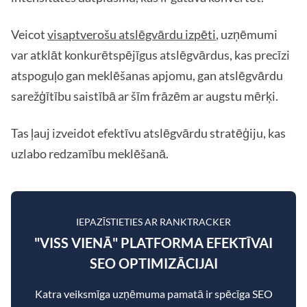
Veicot
visaptverošu atslēgvārdu izpēti
, uzņēmumi
var atklāt konkurētspējīgus atslēgvārdus, kas precīzi
atspoguļo gan meklēšanas apjomu, gan atslēgvārdu
sarežģītību saistībā ar šīm frāzēm ar augstu mērķi.
Tas ļauj izveidot efektīvu atslēgvārdu stratēģiju, kas
uzlabo redzamību meklēšanā.
IEPAZĪSTIETIES AR RANKTRACKER
"VISS VIENĀ" PLATFORMA EFEKTĪVAI
SEO OPTIMIZĀCIJAI
Katra veiksmīga uzņēmuma pamatā ir spēcīga SEO