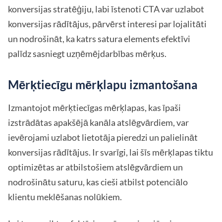
konversijas stratēģiju, labi īstenoti CTA var uzlabot
konversijas rādītājus, pārvērst interesi par lojalitāti
un nodrošināt, ka katrs satura elements efektīvi
palīdz sasniegt uzņēmējdarbības mērķus.
Mērķtiecīgu mērķlapu izmantošana
Izmantojot mērķtiecīgas mērķlapas, kas īpaši
izstrādātas apakšējā kanāla atslēgvārdiem, var
ievērojami uzlabot lietotāja pieredzi un palielināt
konversijas rādītājus. Ir svarīgi, lai šīs mērķlapas tiktu
optimizētas ar atbilstošiem atslēgvārdiem un
nodrošinātu saturu, kas cieši atbilst potenciālo
klientu meklēšanas nolūkiem.