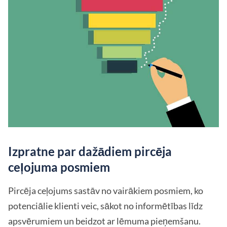
Izpratne par dažādiem pircēja
ceļojuma posmiem
Pircēja ceļojums sastāv no vairākiem posmiem, ko
potenciālie klienti veic, sākot no informētības līdz
apsvērumiem un beidzot ar lēmuma pieņemšanu.