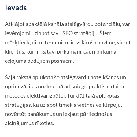
Ievads
Atklājot apakšējā kanāla atslēgvārdu potenciālu, var
ievērojami uzlabot savu SEO stratēģiju. Šiem
mērķtiecīgajiem terminiem ir izšķiroša nozīme, virzot
klientus, kuri ir gatavi pirkumam, cauri pirkuma
ceļojuma pēdējiem posmiem.
Šajā rakstā aplūkota šo atslēgvārdu noteikšanas un
optimizācijas nozīme, kā arī sniegti praktiski rīki un
metodes efektīvai izpētei. Turklāt tajā aplūkotas
stratēģijas, kā uzlabot tīmekļa vietnes veiktspēju,
novērtēt panākumus un iekļaut pārliecinošus
aicinājumus rīkoties.