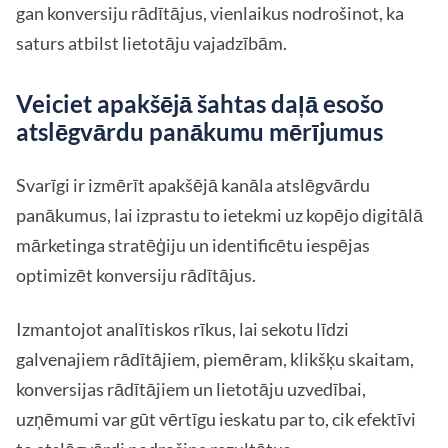
gan konversiju rādītājus, vienlaikus nodrošinot, ka
saturs atbilst lietotāju vajadzībām.
Veiciet apakšējā šahtas daļā esošo
atslēgvārdu panākumu mērījumus
Svarīgi ir izmērīt apakšējā kanāla atslēgvārdu
panākumus, lai izprastu to ietekmi uz kopējo digitālā
mārketinga stratēģiju un identificētu iespējas
optimizēt konversiju rādītājus.
Izmantojot analītiskos rīkus, lai sekotu līdzi
galvenajiem rādītājiem, piemēram, klikšķu skaitam,
konversijas rādītājiem un lietotāju uzvedībai,
uzņēmumi var gūt vērtīgu ieskatu par to, cik efektīvi