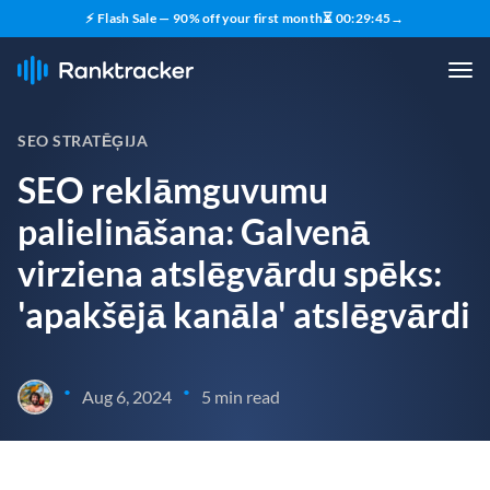
⚡ Flash Sale — 90% off your first month
⏳
00
:
29
:
43
→
SEO STRATĒĢIJA
SEO reklāmguvumu
palielināšana: Galvenā
virziena atslēgvārdu spēks:
'apakšējā kanāla' atslēgvārdi
•
•
Aug 6, 2024
5 min read