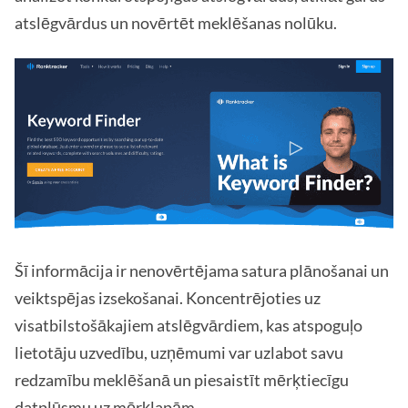
atslēgvārdus un novērtēt meklēšanas nolūku.
Šī informācija ir nenovērtējama satura plānošanai un
veiktspējas izsekošanai. Koncentrējoties uz
visatbilstošākajiem atslēgvārdiem, kas atspoguļo
lietotāju uzvedību, uzņēmumi var uzlabot savu
redzamību meklēšanā un piesaistīt mērķtiecīgu
datplūsmu uz mērķlapām.