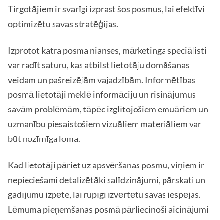
Tirgotājiem ir svarīgi izprast šos posmus, lai efektīvi
optimizētu savas stratēģijas.
Izprotot katra posma nianses, mārketinga speciālisti
var radīt saturu, kas atbilst lietotāju domāšanas
veidam un pašreizējām vajadzībām. Informētības
posmā lietotāji meklē informāciju un risinājumus
savām problēmām, tāpēc izglītojošiem emuāriem un
uzmanību piesaistošiem vizuāliem materiāliem var
būt nozīmīga loma.
Kad lietotāji pāriet uz apsvēršanas posmu, viņiem ir
nepieciešami detalizētāki salīdzinājumi, pārskati un
gadījumu izpēte, lai rūpīgi izvērtētu savas iespējas.
Lēmuma pieņemšanas posmā pārliecinoši aicinājumi