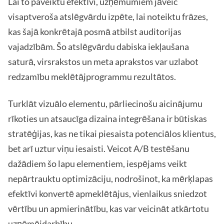
Lai to paveiktu efektīvi, uzņēmumiem jāveic
visaptveroša atslēgvārdu izpēte, lai noteiktu frāzes,
kas šajā konkrētajā posmā atbilst auditorijas
vajadzībām. Šo atslēgvārdu dabiska iekļaušana
saturā, virsrakstos un meta aprakstos var uzlabot
redzamību meklētājprogrammu rezultātos.
Turklāt vizuālo elementu, pārliecinošu aicinājumu
rīkoties un atsaucīga dizaina integrēšana ir būtiskas
stratēģijas, kas ne tikai piesaista potenciālos klientus,
bet arī uztur viņu iesaisti. Veicot A/B testēšanu
dažādiem šo lapu elementiem, iespējams veikt
nepārtrauktu optimizāciju, nodrošinot, ka mērķlapas
efektīvi konvertē apmeklētājus, vienlaikus sniedzot
vērtību un apmierinātību, kas var veicināt atkārtotu
uzņēmējdarbību.