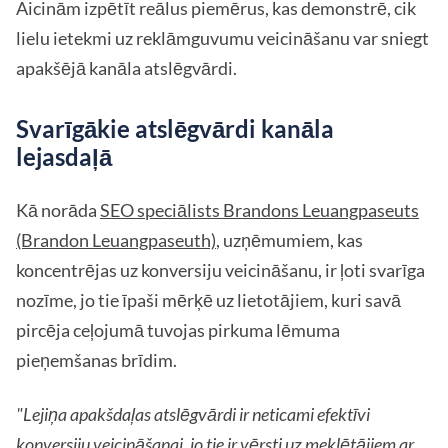
Aicinām izpētīt reālus piemērus, kas demonstrē, cik
lielu ietekmi uz reklāmguvumu veicināšanu var sniegt
apakšējā kanāla atslēgvārdi.
Svarīgākie atslēgvārdi kanāla
lejasdaļā
Kā norāda
SEO speciālists Brandons Leuangpaseuts
(Brandon Leuangpaseuth)
, uzņēmumiem, kas
koncentrējas uz konversiju veicināšanu, ir ļoti svarīga
nozīme, jo tie īpaši mērķē uz lietotājiem, kuri savā
pircēja ceļojumā tuvojas pirkuma lēmuma
pieņemšanas brīdim.
"Lejiņa apakšdaļas atslēgvārdi ir neticami efektīvi
konversiju veicināšanai, jo tie ir vērsti uz meklētājiem ar