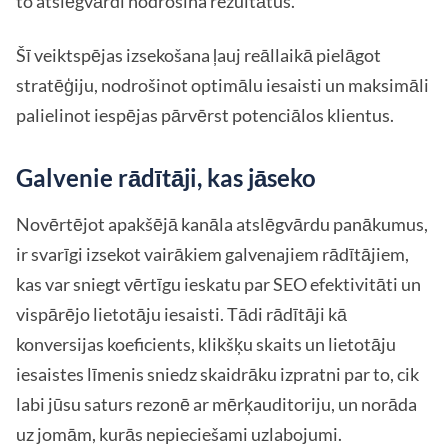
to atslēgvārdi nodrošina rezultātus.
Šī veiktspējas izsekošana ļauj reāllaikā pielāgot
stratēģiju, nodrošinot optimālu iesaisti un maksimāli
palielinot iespējas pārvērst potenciālos klientus.
Galvenie rādītāji, kas jāseko
Novērtējot apakšējā kanāla atslēgvārdu panākumus,
ir svarīgi izsekot vairākiem galvenajiem rādītājiem,
kas var sniegt vērtīgu ieskatu par SEO efektivitāti un
vispārējo lietotāju iesaisti. Tādi rādītāji kā
konversijas koeficients, klikšķu skaits un lietotāju
iesaistes līmenis sniedz skaidrāku izpratni par to, cik
labi jūsu saturs rezonē ar mērķauditoriju, un norāda
uz jomām, kurās nepieciešami uzlabojumi.