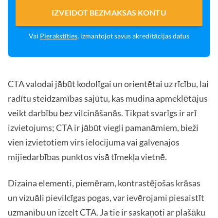
IZVEIDOT BEZMAKSAS KONTU
Vai
Pierakstīties
, izmantojot savus akreditācijas datus
CTA valodai jābūt kodolīgai un orientētai uz rīcību, lai
radītu steidzamības sajūtu, kas mudina apmeklētājus
veikt darbību bez vilcināšanās. Tikpat svarīgs ir arī
izvietojums; CTA ir jābūt viegli pamanāmiem, bieži
vien izvietotiem virs ielocījuma vai galvenajos
mijiedarbības punktos visā tīmekļa vietnē.
Dizaina elementi, piemēram, kontrastējošas krāsas
un vizuāli pievilcīgas pogas, var ievērojami piesaistīt
uzmanību un izcelt CTA. Ja tie ir saskaņoti ar plašāku