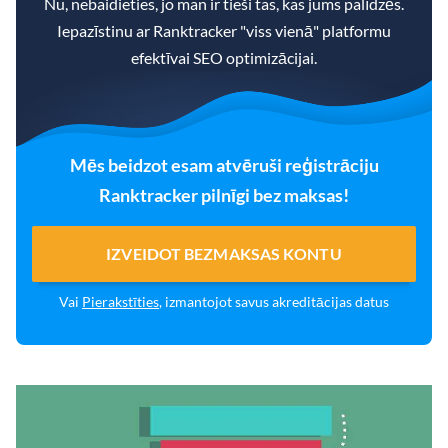
Nu, nebaidieties, jo man ir tieši tas, kas jums palīdzēs.
Iepazīstinu ar Ranktracker "viss vienā" platformu
efektīvai SEO optimizācijai.
Mēs beidzot esam atvēruši reģistrāciju
Ranktracker pilnīgi bez maksas!
IZVEIDOT BEZMAKSAS KONTU
Vai
Pierakstīties
, izmantojot savus akreditācijas datus