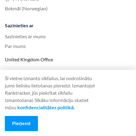
Bokmål (Norwegian)
Sazinieties ar
Sazinieties ar mums
Par mums
United Kingdom Office
Ranktracker Ltd
Šī vietne izmanto sīkfailus, lai nodrošinātu
144A Clerkenwell Rd
jums lielisku lietošanas pieredzi. Izmantojot
London, EC1R 5DF
Ranktracker, jūs piekrītat sīkfailu
Company No: 08820809
izmantošanai. Sīkāku informāciju skatiet
felix@ranktracker.com
mūsu
konfidencialitātes politikā
.
Pieņemt
2015 -
2026
© Ranktracker. All Rights Reserved.