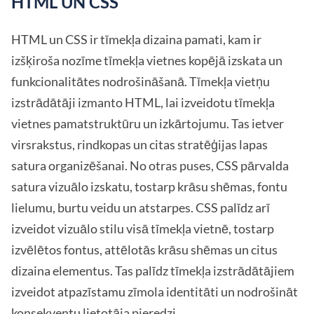
HTML UN CSS
HTML un CSS ir tīmekļa dizaina pamati, kam ir
izšķiroša nozīme tīmekļa vietnes kopējā izskata un
funkcionalitātes nodrošināšanā. Tīmekļa vietņu
izstrādātāji izmanto HTML, lai izveidotu tīmekļa
vietnes pamatstruktūru un izkārtojumu. Tas ietver
virsrakstus, rindkopas un citas stratēģijas lapas
satura organizēšanai. No otras puses, CSS pārvalda
satura vizuālo izskatu, tostarp krāsu shēmas, fontu
lielumu, burtu veidu un atstarpes. CSS palīdz arī
izveidot vizuālo stilu visā tīmekļa vietnē, tostarp
izvēlētos fontus, attēlotās krāsu shēmas un citus
dizaina elementus. Tas palīdz tīmekļa izstrādātājiem
izveidot atpazīstamu zīmola identitāti un nodrošināt
konsekventu lietotāja pieredzi.