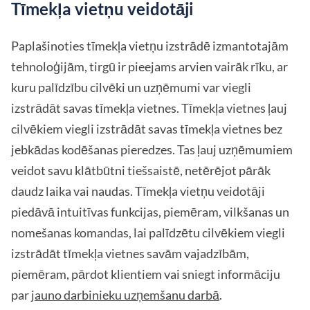
Tīmekļa vietņu veidotāji
Paplašinoties tīmekļa vietņu izstrādē izmantotajām
tehnoloģijām, tirgū ir pieejams arvien vairāk rīku, ar
kuru palīdzību cilvēki un uzņēmumi var viegli
izstrādāt savas tīmekļa vietnes. Tīmekļa vietnes ļauj
cilvēkiem viegli izstrādāt savas tīmekļa vietnes bez
jebkādas kodēšanas pieredzes. Tas ļauj uzņēmumiem
veidot savu klātbūtni tiešsaistē, netērējot pārāk
daudz laika vai naudas. Tīmekļa vietņu veidotāji
piedāvā intuitīvas funkcijas, piemēram, vilkšanas un
nomešanas komandas, lai palīdzētu cilvēkiem viegli
izstrādāt tīmekļa vietnes savām vajadzībām,
piemēram, pārdot klientiem vai sniegt informāciju
par
jauno darbinieku uzņemšanu darbā
.