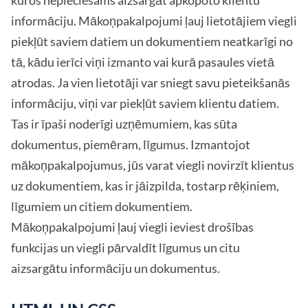
informāciju. Mākoņpakalpojumi ļauj lietotājiem viegli
piekļūt saviem datiem un dokumentiem neatkarīgi no
tā, kādu ierīci viņi izmanto vai kurā pasaules vietā
atrodas. Ja vien lietotāji var sniegt savu pieteikšanās
informāciju, viņi var piekļūt saviem klientu datiem.
Tas ir īpaši noderīgi uzņēmumiem, kas sūta
dokumentus, piemēram, līgumus. Izmantojot
mākoņpakalpojumus, jūs varat viegli novirzīt klientus
uz dokumentiem, kas ir jāizpilda, tostarp rēķiniem,
līgumiem un citiem dokumentiem.
Mākoņpakalpojumi ļauj viegli ieviest drošības
funkcijas un viegli pārvaldīt līgumus un citu
aizsargātu informāciju un dokumentus.