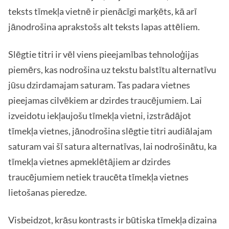
teksts tīmekļa vietnē ir pienācīgi marķēts, kā arī
jānodrošina aprakstošs alt teksts lapas attēliem.
Slēgtie titri ir vēl viens pieejamības tehnoloģijas
piemērs, kas nodrošina uz tekstu balstītu alternatīvu
jūsu dzirdamajam saturam. Tas padara vietnes
pieejamas cilvēkiem ar dzirdes traucējumiem. Lai
izveidotu iekļaujošu tīmekļa vietni, izstrādājot
tīmekļa vietnes, jānodrošina slēgtie titri audiālajam
saturam vai šī satura alternatīvas, lai nodrošinātu, ka
tīmekļa vietnes apmeklētājiem ar dzirdes
traucējumiem netiek traucēta tīmekļa vietnes
lietošanas pieredze.
Visbeidzot, krāsu kontrasts ir būtiska tīmekļa dizaina