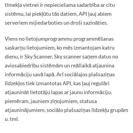
tīmekļa vietnei ir nepieciešama sadarbība ar citu
sistēmu, lai piekļūtu tās datiem, API ļauj abiem
serveriem mijiedarboties un droši sazināties.
Viens no lietojumprogrammu programmēšanas
saskarņu lietojumiem, ko mēs izmantojam katru
dienu, ir Sky Scanner. Sky scanner saņem datus no
aviosabiedrību sistēmām un reāllaikā atjaunina
informāciju savā lapā. Arī sociālajos plašsaziņas
līdzekļos tiek izmantotas API, kas ļauj regulāri
atjaunināt lietotāju lapas ar jaunu informāciju,
piemēram, jauniem ziņojumiem, statusa
atjauninājumiem, sociālo plašsaziņas līdzekļu grupām
u. tml.