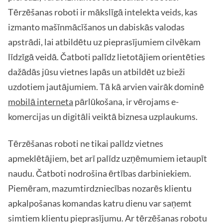
Tērzēšanas roboti ir mākslīgā intelekta veids, kas
izmanto mašīnmācīšanos un dabiskās valodas
apstrādi, lai atbildētu uz pieprasījumiem cilvēkam
līdzīgā veidā. Čatboti palīdz lietotājiem orientēties
dažādās jūsu vietnes lapās un atbildēt uz bieži
uzdotiem jautājumiem. Tā kā arvien vairāk dominē
mobilā interneta
pārlūkošana, ir vērojams e-
komercijas un digitāli veiktā biznesa uzplaukums.
Tērzēšanas roboti ne tikai palīdz vietnes
apmeklētājiem, bet arī palīdz uzņēmumiem ietaupīt
naudu. Čatboti nodrošina ērtības darbiniekiem.
Piemēram, mazumtirdzniecības nozarēs klientu
apkalpošanas komandas katru dienu var saņemt
simtiem klientu pieprasījumu. Ar tērzēšanas robotu