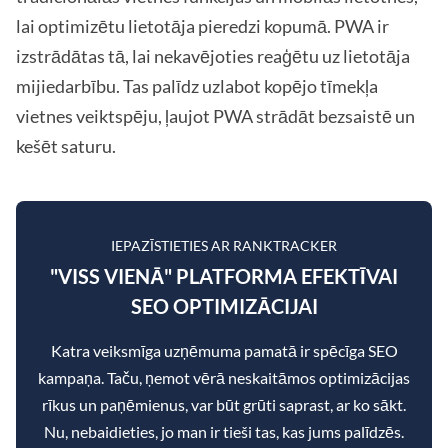
lai optimizētu lietotāja pieredzi kopumā. PWA ir
izstrādātas tā, lai nekavējoties reaģētu uz lietotāja
mijiedarbību. Tas palīdz uzlabot kopējo tīmekļa
vietnes veiktspēju, ļaujot PWA strādāt bezsaistē un
kešēt saturu.
IEPAZĪSTIETIES AR RANKTRACKER
"VISS VIENĀ" PLATFORMA EFEKTĪVAI
SEO OPTIMIZĀCIJAI
Katra veiksmīga uzņēmuma pamatā ir spēcīga SEO
kampaņa. Taču, ņemot vērā neskaitāmos optimizācijas
rīkus un paņēmienus, var būt grūti saprast, ar ko sākt.
Nu, nebaidieties, jo man ir tieši tas, kas jums palīdzēs.