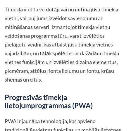
Tīmekļa vietņu veidotāji vai nu mitina jūsu tīmekļa
vietni, vai ļauj jums izveidot savienojumu ar
mitināšanas serveri. Izmantojot tīmekļa vietņu
veidošanas programmatūru, varat izvēlēties
pielāgotu veidni, kas atbilst jūsu tīmekļa vietnes
vajadzībām, un tālāk spēlēties ar dažādām tīmekļa
vietnes funkcijām un izvēlēties dizaina elementus,
piemēram, attēlus, fonta lielumu un fontu, krāsu
shēmas un citus.
Progresīvās tīmekļa
lietojumprogrammas (PWA)
PWA ir jaunāka tehnoloģija, kas apvieno
tradicionālās vietnes funkcijas un mobilās lietotnes,