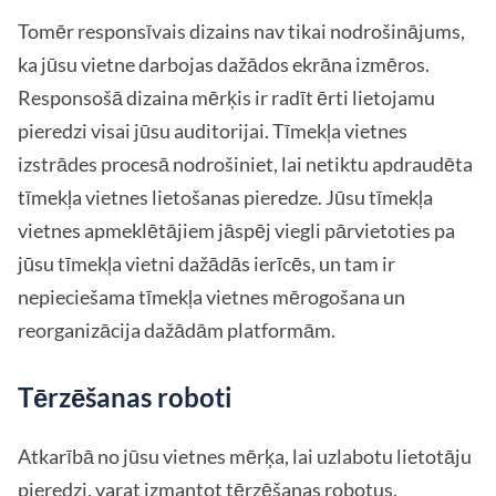
Tomēr responsīvais dizains nav tikai nodrošinājums,
ka jūsu vietne darbojas dažādos ekrāna izmēros.
Responsošā dizaina mērķis ir radīt ērti lietojamu
pieredzi visai jūsu auditorijai. Tīmekļa vietnes
izstrādes procesā nodrošiniet, lai netiktu apdraudēta
tīmekļa vietnes lietošanas pieredze. Jūsu tīmekļa
vietnes apmeklētājiem jāspēj viegli pārvietoties pa
jūsu tīmekļa vietni dažādās ierīcēs, un tam ir
nepieciešama tīmekļa vietnes mērogošana un
reorganizācija dažādām platformām.
Tērzēšanas roboti
Atkarībā no jūsu vietnes mērķa, lai uzlabotu lietotāju
pieredzi, varat izmantot tērzēšanas robotus.