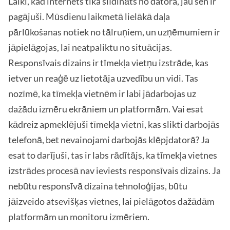
Laiki, kad internets tika slīdināts no datora, jau sen ir
pagājuši. Mūsdienu laikmetā lielākā daļa
pārlūkošanas notiek no tālruņiem, un uzņēmumiem ir
jāpielāgojas, lai neatpaliktu no situācijas.
Responsīvais dizains ir tīmekļa vietņu izstrāde, kas
ietver un reaģē uz lietotāja uzvedību un vidi. Tas
nozīmē, ka tīmekļa vietnēm ir labi jādarbojas uz
dažādu izmēru ekrāniem un platformām. Vai esat
kādreiz apmeklējuši tīmekļa vietni, kas slikti darbojās
telefonā, bet nevainojami darbojās klēpjdatorā? Ja
esat to darījuši, tas ir labs rādītājs, ka tīmekļa vietnes
izstrādes procesā nav ieviests responsīvais dizains. Ja
nebūtu responsīvā dizaina tehnoloģijas, būtu
jāizveido atsevišķas vietnes, lai pielāgotos dažādām
platformām un monitoru izmēriem.