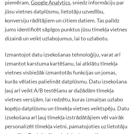
piemēram,
Google Analytics
, sniedz informāciju par
jūsu vietnes datplūsmu, lietotāju uzvedību,
konversiju rādītājiem un citiem datiem. Tas palīdz
jums identificēt sāpīgos punktus jūsu tīmekļa vietnes
dizainā un veikt uzlabojumus, lai to uzlabotu.
Izmantojot datu izsekošanas tehnoloģiju, varat arī
izmantot karstuma kartēšanu, lai atklātu tīmekļa
vietnes visbiežāk izmantotās funkcijas un jomas,
kurās vēlaties palielināt datplūsmu. Datu izsekošana
ļauj arī veikt A/B testēšanu ar dažādām tīmekļa
vietnes versijām, lai redzētu, kuras izmaiņas uzlabo
kopējo datplūsmu un tīmekļa vietnes veiktspēju. Datu
izsekošana arī ļauj tīmekļa izstrādātājiem vēl vairāk
personalizēt tīmekļa vietni, pamatojoties uz lietotāju