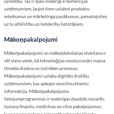
uzvedību. Tas ir īpaši noderīgi e-komercijas
uzņēmumiem, ļaujot tiem uzlabot produktu
ieteikumus un mārketinga pasākumus, pamatojoties
uz to atbilstību un lietderību lietotājiem.
Mākoņpakalpojumi
Mākoņpakalpojumi un mākoņdatošanas ieviešana ir
vēl viens veids, kā tehnoloģijas revolucionāri maina
tīmekļa dizaina un izstrādes procesus.
Mākoņpakalpojumi uzlabo digitālo drošību
uzņēmumiem, kas apkopo sensitīvu klientu
informāciju. Mākoņpakalpojumu
lietojumprogrammas ir noderīgas daudzās nozarēs,
tostarp finanšu, medicīnas un citos pakalpojumos,
kuros nepieciešams aizsargāt apkopoto klientu