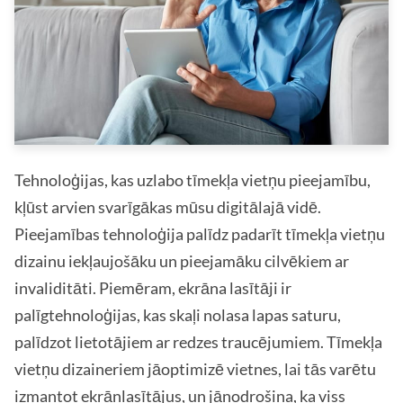
Tehnoloģijas, kas uzlabo tīmekļa vietņu pieejamību,
kļūst arvien svarīgākas mūsu digitālajā vidē.
Pieejamības tehnoloģija palīdz padarīt tīmekļa vietņu
dizainu iekļaujošāku un pieejamāku cilvēkiem ar
invaliditāti. Piemēram, ekrāna lasītāji ir
palīgtehnoloģijas, kas skaļi nolasa lapas saturu,
palīdzot lietotājiem ar redzes traucējumiem. Tīmekļa
vietņu dizaineriem jāoptimizē vietnes, lai tās varētu
izmantot ekrānlasītājus, un jānodrošina, ka viss