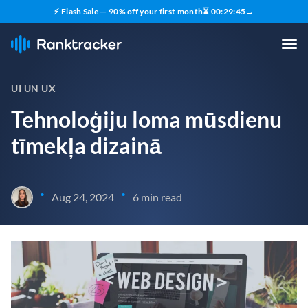
⚡ Flash Sale — 90% off your first month
⏳
00
:
29
:
43
→
UI UN UX
Tehnoloģiju loma mūsdienu
tīmekļa dizainā
•
•
Aug 24, 2024
6 min read