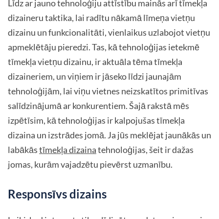
Līdz ar jauno tehnoloģiju attīstību mainās arī tīmekļa
dizaineru taktika, lai radītu nākamā līmeņa vietņu
dizainu un funkcionalitāti, vienlaikus uzlabojot vietņu
apmeklētāju pieredzi. Tas, kā tehnoloģijas ietekmē
tīmekļa vietņu dizainu, ir aktuāla tēma tīmekļa
dizaineriem, un viņiem ir jāseko līdzi jaunajām
tehnoloģijām, lai viņu vietnes neizskatītos primitīvas
salīdzinājumā ar konkurentiem. Šajā rakstā mēs
izpētīsim, kā tehnoloģijas ir kalpojušas tīmekļa
dizaina un izstrādes jomā. Ja jūs meklējat jaunākās un
labākās
tīmekļa dizaina
tehnoloģijas, šeit ir dažas
jomas, kurām vajadzētu pievērst uzmanību.
Responsīvs dizains