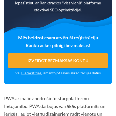
Iepazīstinu ar Ranktracker "viss vienā" platformu
efektīvai SEO optimizācijai.
Mēs beidzot esam atvēruši reģistrāciju
Ranktracker pilnīgi bez maksas!
IZVEIDOT BEZMAKSAS KONTU
Vai
Pierakstīties
, izmantojot savus akreditācijas datus
PWA arī palīdz nodrošināt starpplatformu
lietojamību. PWA darbojas vairākās platformās un
ierīcēs, ļaujot vietņu dizaineriem radīt vienotu un