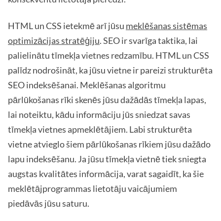
HTML un CSS ietekmē arī jūsu
meklēšanas sistēmas
optimizācijas stratēģiju
. SEO ir svarīga taktika, lai
palielinātu tīmekļa vietnes redzamību. HTML un CSS
palīdz nodrošināt, ka jūsu vietne ir pareizi strukturēta
SEO indeksēšanai. Meklēšanas algoritmu
pārlūkošanas rīki skenēs jūsu dažādās tīmekļa lapas,
lai noteiktu, kādu informāciju jūs sniedzat savas
tīmekļa vietnes apmeklētājiem. Labi strukturēta
vietne atvieglo šiem pārlūkošanas rīkiem jūsu dažādo
lapu indeksēšanu. Ja jūsu tīmekļa vietnē tiek sniegta
augstas kvalitātes informācija, varat sagaidīt, ka šie
meklētājprogrammas lietotāju vaicājumiem
piedāvās jūsu saturu.