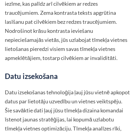
iezīme, kas palīdz arī cilvēkiem ar redzes
traucējumiem. Zema kontrasta teksts apgrūtina
lasīšanu pat cilvēkiem bez redzes traucējumiem.
Nodrošinot krāsu kontrasta ieviešanu
nepieciešamajās vietās, jūs uzlabojat tīmekļa vietnes
lietošanas pieredzi visiem savas tīmekļa vietnes
apmeklētājiem, tostarp cilvēkiem ar invaliditāti.
Datu izsekošana
Datu izsekošanas tehnoloģija ļauj jūsu vietnē apkopot
datus par lietotāju uzvedību un vietnes veiktspēju.
Šie savāktie dati ļauj jūsu tīmekļa dizaina komandai
īstenot jaunas stratēģijas, lai kopumā uzlabotu
tīmekļa vietnes optimizāciju. Tīmekļa analīzes rīki,