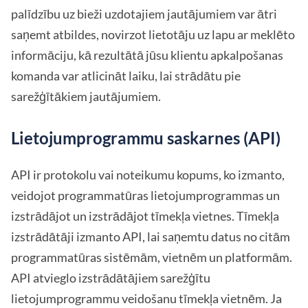
palīdzību uz bieži uzdotajiem jautājumiem var ātri
saņemt atbildes, novirzot lietotāju uz lapu ar meklēto
informāciju, kā rezultātā jūsu klientu apkalpošanas
komanda var atlicināt laiku, lai strādātu pie
sarežģītākiem jautājumiem.
Lietojumprogrammu saskarnes (API)
API ir protokolu vai noteikumu kopums, ko izmanto,
veidojot programmatūras lietojumprogrammas un
izstrādājot un izstrādājot tīmekļa vietnes. Tīmekļa
izstrādātāji izmanto API, lai saņemtu datus no citām
programmatūras sistēmām, vietnēm un platformām.
API atvieglo izstrādātājiem sarežģītu
lietojumprogrammu veidošanu tīmekļa vietnēm. Ja