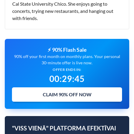
Cal State University Chico. She enjoys going to
concerts, trying new restaurants, and hanging out
with friends.
⚡ 90% Flash Sale
90% off your first month on monthly plans. Your personal
30-minute offer is live now.
OFFER ENDS IN:
00
:
29
:
43
CLAIM 90% OFF NOW
"VISS VIENĀ" PLATFORMA EFEKTĪVAI