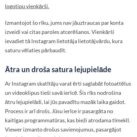
logotipu vienkārši.
Izmantojot šo rīku, jums nav jāuztraucas par konta
izveidi vai citas paroles atcerēšanos. Vienkārši
ievadiet tā Instagram lietotāja lietotājvārdu, kura
saturu vēlaties pārbaudīt.
Ātra un droša satura lejupielāde
Ar Instagram skatītāju varat ērti saglabāt fotoattēlus
un videoklipus tieši savā ierīcē. Šis rīks nodrošina
ātru lejupielādi, lai jūs pavadītu mazāk laika gaidot.
Process ir arī drošs. Jūsu ierīce ir pasargāta no
kaitīgas programmatūras, kas bieži atrodama tīmeklī.
Viewer izmanto drošus savienojumus, pasargājot