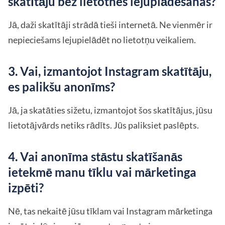
skatītāju bez lietotnes lejuplādēšanas?
Jā, daži skatītāji strādā tieši internetā. Ne vienmēr ir
nepieciešams lejupielādēt no lietotņu veikaliem.
3. Vai, izmantojot Instagram skatītāju,
es palikšu anonīms?
Jā, ja skatāties sižetu, izmantojot šos skatītājus, jūsu
lietotājvārds netiks rādīts. Jūs paliksiet paslēpts.
4. Vai anonīma stāstu skatīšanās
ietekmē manu tīklu vai mārketinga
izpēti?
Nē, tas nekaitē jūsu tīklam vai Instagram mārketinga