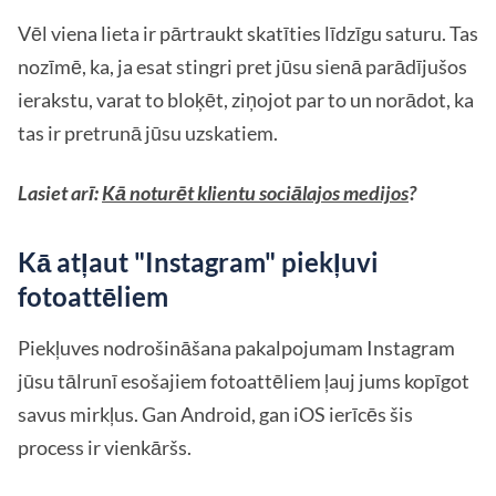
Vēl viena lieta ir pārtraukt skatīties līdzīgu saturu. Tas
nozīmē, ka, ja esat stingri pret jūsu sienā parādījušos
ierakstu, varat to bloķēt, ziņojot par to un norādot, ka
tas ir pretrunā jūsu uzskatiem.
Lasiet arī:
Kā noturēt klientu sociālajos medijos
?
Kā atļaut "Instagram" piekļuvi
fotoattēliem
Piekļuves nodrošināšana pakalpojumam Instagram
jūsu tālrunī esošajiem fotoattēliem ļauj jums kopīgot
savus mirkļus. Gan Android, gan iOS ierīcēs šis
process ir vienkāršs.