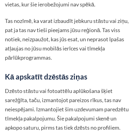
vietas, kur šie ierobežojumi nav spēkā.
Tas nozīmē, ka varat izbaudīt jebkuru stāstu vai ziņu,
pat ja tas nav tieši pieejams jūsu reģionā. Tas viss
notiek, neizpaužot, kas jūs esat, un neprasot īpašas
atļaujas no jūsu mobilās ierīces vai tīmekļa
pārlūkprogrammas.
Kā apskatīt dzēstās ziņas
Dzēsto stāstu vai fotoattēlu aplūkošana šķiet
sarežģīta, taču, izmantojot pareizos rīkus, tas nav
neiespējami. Izmantojiet šim uzdevumam paredzētu
tīmekļa pakalpojumu. Šie pakalpojumi skenē un
apkopo saturu, pirms tas tiek dzēsts no profiliem.