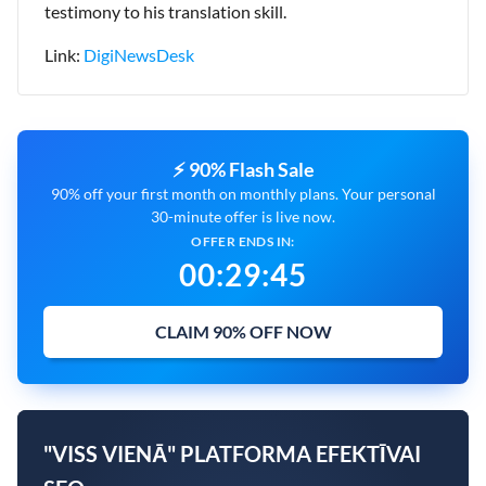
testimony to his translation skill.
Link:
DigiNewsDesk
⚡ 90% Flash Sale
90% off your first month on monthly plans. Your personal
30-minute offer is live now.
OFFER ENDS IN:
00
:
29
:
43
CLAIM 90% OFF NOW
"VISS VIENĀ" PLATFORMA EFEKTĪVAI