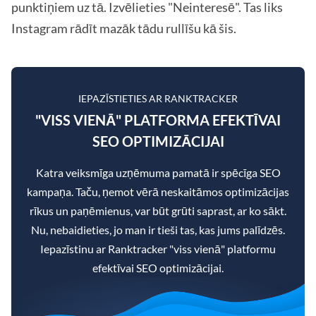
punktiņiem uz tā. Izvēlieties "Neinteresē". Tas liks
Instagram rādīt mazāk tādu rullīšu kā šis.
IEPAZĪSTIETIES AR RANKTRACKER
"VISS VIENĀ" PLATFORMA EFEKTĪVAI
SEO OPTIMIZĀCIJAI
Katra veiksmīga uzņēmuma pamatā ir spēcīga SEO
kampaņa. Taču, ņemot vērā neskaitāmos optimizācijas
rīkus un paņēmienus, var būt grūti saprast, ar ko sākt.
Nu, nebaidieties, jo man ir tieši tas, kas jums palīdzēs.
Iepazīstinu ar Ranktracker "viss vienā" platformu
efektīvai SEO optimizācijai.