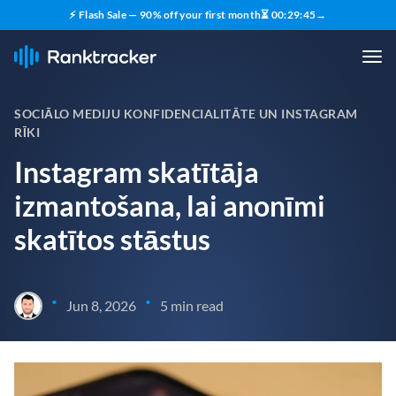
⚡ Flash Sale — 90% off your first month
⏳
00
:
29
:
43
→
SOCIĀLO MEDIJU KONFIDENCIALITĀTE UN INSTAGRAM
RĪKI
Instagram skatītāja
izmantošana, lai anonīmi
skatītos stāstus
•
•
Jun 8, 2026
5 min read