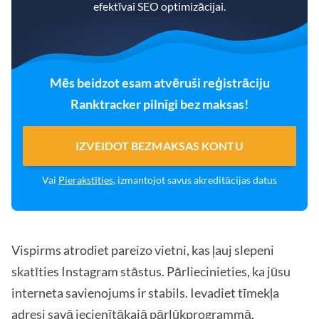
efektīvai SEO optimizācijai.
Mēs beidzot esam atvēruši reģistrāciju
Ranktracker pilnīgi bez maksas!
IZVEIDOT BEZMAKSAS KONTU
Vai
Pierakstīties
, izmantojot savus akreditācijas datus
Vispirms atrodiet pareizo vietni, kas ļauj slepeni
skatīties Instagram stāstus. Pārliecinieties, ka jūsu
interneta savienojums ir stabils. Ievadiet tīmekļa
adresi savā iecienītākajā pārlūkprogrammā,