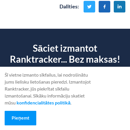
Dalīties
:
Sāciet izmantot
Ranktracker... Bez maksas!
Noskaidrojiet, kas kavē
jūsu vietnes
ranga saglabāšanu.
Šī vietne izmanto sīkfailus, lai nodrošinātu
jums lielisku lietošanas pieredzi. Izmantojot
Ranktracker, jūs piekrītat sīkfailu
IZVEIDOT BEZMAKSAS KONTU
izmantošanai. Sīkāku informāciju skatiet
mūsu
konfidencialitātes politikā
.
Vai
Pierakstīties
, izmantojot savus akreditācijas datus
Pieņemt