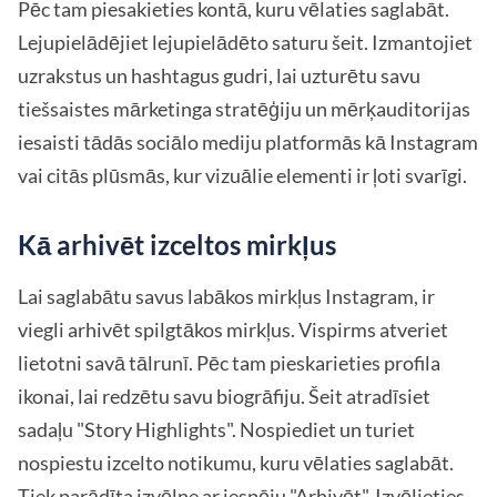
Pēc tam piesakieties kontā, kuru vēlaties saglabāt.
Lejupielādējiet lejupielādēto saturu šeit. Izmantojiet
uzrakstus un hashtagus gudri, lai uzturētu savu
tiešsaistes mārketinga stratēģiju un mērķauditorijas
iesaisti tādās sociālo mediju platformās kā Instagram
vai citās plūsmās, kur vizuālie elementi ir ļoti svarīgi.
Kā arhivēt izceltos mirkļus
Lai saglabātu savus labākos mirkļus Instagram, ir
viegli arhivēt spilgtākos mirkļus. Vispirms atveriet
lietotni savā tālrunī. Pēc tam pieskarieties profila
ikonai, lai redzētu savu biogrāfiju. Šeit atradīsiet
sadaļu "Story Highlights". Nospiediet un turiet
nospiestu izcelto notikumu, kuru vēlaties saglabāt.
Tiek parādīta izvēlne ar iespēju "Arhivēt". Izvēlieties