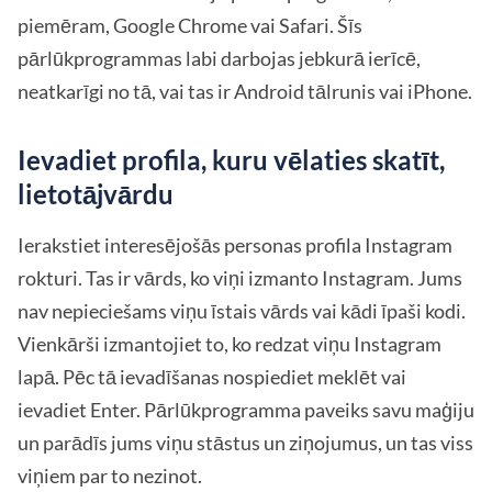
piemēram, Google Chrome vai Safari. Šīs
pārlūkprogrammas labi darbojas jebkurā ierīcē,
neatkarīgi no tā, vai tas ir Android tālrunis vai iPhone.
Ievadiet profila, kuru vēlaties skatīt,
lietotājvārdu
Ierakstiet interesējošās personas profila Instagram
rokturi. Tas ir vārds, ko viņi izmanto Instagram. Jums
nav nepieciešams viņu īstais vārds vai kādi īpaši kodi.
Vienkārši izmantojiet to, ko redzat viņu Instagram
lapā. Pēc tā ievadīšanas nospiediet meklēt vai
ievadiet Enter. Pārlūkprogramma paveiks savu maģiju
un parādīs jums viņu stāstus un ziņojumus, un tas viss
viņiem par to nezinot.