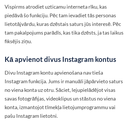
Vispirms atrodiet uzticamu interneta rīku, kas
piedāvā šo funkciju. Pēc tam ievadiet tās personas
lietotājvārdu, kuras dzēstais saturs jūs interesē. Pēc
tam pakalpojums parādīs, kas tika dzēsts, ja tas laikus
fiksējis ziņu.
Kā apvienot divus Instagram kontus
Divu Instagram kontu apvienošana nav tieša
Instagram funkcija. Jums ir manuāli jāpārvieto saturs
no viena konta uz otru. Sāciet, lejupielādējot visas
savas fotogrāfijas, videoklipus un stāstus no viena
konta, izmantojot tīmekļa lietojumprogrammu vai
pašu Instagram lietotni.