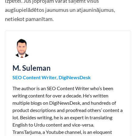
izpētei. Jūs joprojām varat saņemt visus
augšupielādētos jaunumus un atjauninājumus,
netiekot pamanītam.
M. Suleman
SEO Content Writer, DigiNewsDesk
The author is an SEO Content Writer who’s been
writing content for over a decade. He's written
multiple blogs on DigiNewsDesk, and hundreds of
product descriptions and proofread others’ content a
lot. Besides writing, he is an expert in translating
English to Urdu content and vice-versa.
TransTarjuma, a Youtube channel, is an eloquent