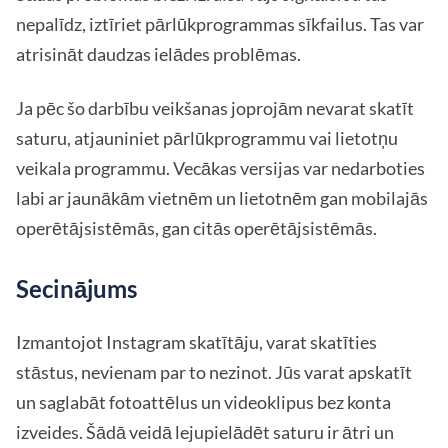
nepalīdz, iztīriet pārlūkprogrammas sīkfailus. Tas var
atrisināt daudzas ielādes problēmas.
Ja pēc šo darbību veikšanas joprojām nevarat skatīt
saturu, atjauniniet pārlūkprogrammu vai lietotņu
veikala programmu. Vecākas versijas var nedarboties
labi ar jaunākām vietnēm un lietotnēm gan mobilajās
operētājsistēmās, gan citās operētājsistēmās.
Secinājums
Izmantojot Instagram skatītāju, varat skatīties
stāstus, nevienam par to nezinot. Jūs varat apskatīt
un saglabāt fotoattēlus un videoklipus bez konta
izveides. Šādā veidā lejupielādēt saturu ir ātri un