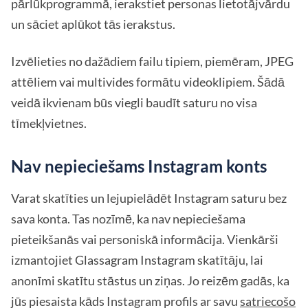
pārlūkprogrammā, ierakstiet personas lietotājvārdu
un sāciet aplūkot tās ierakstus.
Izvēlieties no dažādiem failu tipiem, piemēram, JPEG
attēliem vai multivides formātu videoklipiem. Šādā
veidā ikvienam būs viegli baudīt saturu no visa
tīmekļvietnes.
Nav nepieciešams Instagram konts
Varat skatīties un lejupielādēt Instagram saturu bez
sava konta. Tas nozīmē, ka nav nepieciešama
pieteikšanās vai personiskā informācija. Vienkārši
izmantojiet Glassagram Instagram skatītāju, lai
anonīmi skatītu stāstus un ziņas. Jo reizēm gadās, ka
jūs piesaista kāds Instagram profils ar savu
satriecošo