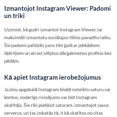
Izmantojot Instagram Viewer: Padomi
un triki
Uzziniet, kā gudri izmantot Instagram Viewer, lai
maksimāli izmantotu sociālajos tīklos pavadīto laiku.
Šie padomi palīdzēs jums tikt galā ar jebkādiem
šķēršļiem un atrast slēptos dārgakmeņus profilos bez
pēdām.
Kā apiet Instagram ierobežojumus
Ja jūsu apgabalā Instagram bloķē noteiktu saturu vai
kontus, noderīgs risinājums var būt Instagram
skatītājs. Šie rīki piekļūst saturam, izmantojot savus
serverus, un tas izskatās tā, it kā skatītos no citas