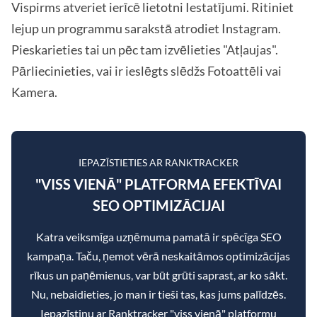
Vispirms atveriet ierīcē lietotni Iestatījumi. Ritiniet
lejup un programmu sarakstā atrodiet Instagram.
Pieskarieties tai un pēc tam izvēlieties "Atļaujas".
Pārliecinieties, vai ir ieslēgts slēdžs Fotoattēli vai
Kamera.
IEPAZĪSTIETIES AR RANKTRACKER
"VISS VIENĀ" PLATFORMA EFEKTĪVAI
SEO OPTIMIZĀCIJAI
Katra veiksmīga uzņēmuma pamatā ir spēcīga SEO
kampaņa. Taču, ņemot vērā neskaitāmos optimizācijas
rīkus un paņēmienus, var būt grūti saprast, ar ko sākt.
Nu, nebaidieties, jo man ir tieši tas, kas jums palīdzēs.
Iepazīstinu ar Ranktracker "viss vienā" platformu