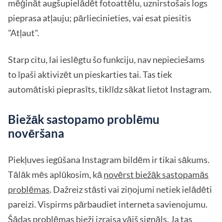
mēģināt augšupielādēt fotoattēlu, uznirstošais logs
pieprasa atļauju; pārliecinieties, vai esat piesitis
"Atļaut".
Starp citu, lai ieslēgtu šo funkciju, nav nepieciešams
to īpaši aktivizēt un pieskarties tai. Tas tiek
automātiski pieprasīts, tiklīdz sākat lietot Instagram.
Biežāk sastopamo problēmu
novēršana
Piekļuves iegūšana Instagram bildēm ir tikai sākums.
Tālāk mēs aplūkosim, kā
novērst biežāk sastopamās
problēmas
. Dažreiz stāsti vai ziņojumi netiek ielādēti
pareizi. Vispirms pārbaudiet interneta savienojumu.
Šādas problēmas bieži izraisa vājš signāls. Ja tas