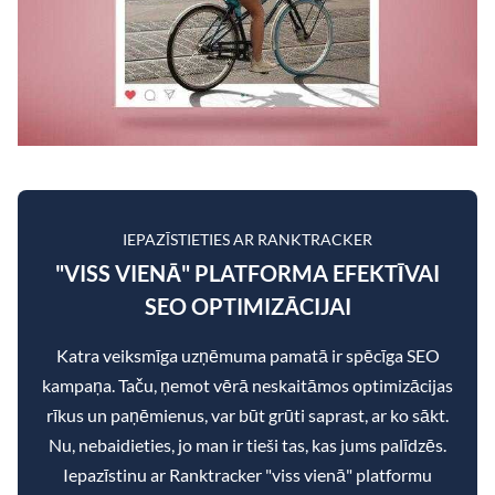
IEPAZĪSTIETIES AR RANKTRACKER
"VISS VIENĀ" PLATFORMA EFEKTĪVAI
SEO OPTIMIZĀCIJAI
Katra veiksmīga uzņēmuma pamatā ir spēcīga SEO
kampaņa. Taču, ņemot vērā neskaitāmos optimizācijas
rīkus un paņēmienus, var būt grūti saprast, ar ko sākt.
Nu, nebaidieties, jo man ir tieši tas, kas jums palīdzēs.
Iepazīstinu ar Ranktracker "viss vienā" platformu