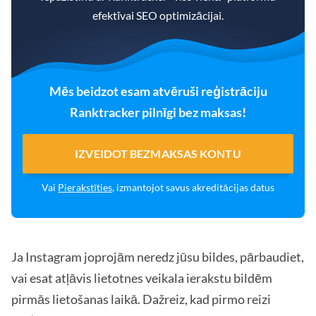
efektīvai SEO optimizācijai.
Mēs beidzot esam atvēruši reģistrāciju
Ranktracker pilnīgi bez maksas!
IZVEIDOT BEZMAKSAS KONTU
Vai
Pierakstīties
, izmantojot savus akreditācijas datus
Ja Instagram joprojām neredz jūsu bildes, pārbaudiet,
vai esat atļāvis lietotnes veikala ierakstu bildēm
pirmās lietošanas laikā. Dažreiz, kad pirmo reizi