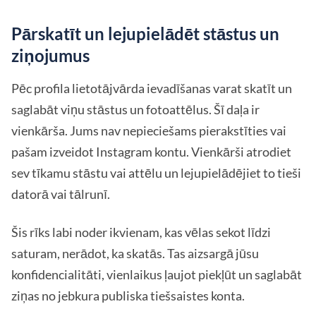
Pārskatīt un lejupielādēt stāstus un
ziņojumus
Pēc profila lietotājvārda ievadīšanas varat skatīt un
saglabāt viņu stāstus un fotoattēlus. Šī daļa ir
vienkārša. Jums nav nepieciešams pierakstīties vai
pašam izveidot Instagram kontu. Vienkārši atrodiet
sev tīkamu stāstu vai attēlu un lejupielādējiet to tieši
datorā vai tālrunī.
Šis rīks labi noder ikvienam, kas vēlas sekot līdzi
saturam, nerādot, ka skatās. Tas aizsargā jūsu
konfidencialitāti, vienlaikus ļaujot piekļūt un saglabāt
ziņas no jebkura publiska tiešsaistes konta.