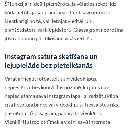
Šī funkcija ir ideāli piemērota, ja vēlaties sekot līdzi
kāda lietotāja saturam, neatklājot savu interesi.
Neatkarīgi no tā, vai lietojat viedtālruni,
planšetdatoru vai klēpjdatoru, Glassagram nodrošina
jūsu anonīmu pārlūkošanu visās ierīcēs.
Instagram satura skatīšana un
lejupielāde bez pieteikšanās
Varat arī iegūt fotoattēlus un videoklipus,
nepieslēdzoties kontā. Tas nozīmē, ka jums nav
nepieciešama sava Instagram lapa, lai redzētu kāda
cita lietotāja bildes vai videoklipus. Tiešsaistes rīks,
piemēram, Glassagram, padara to vienkāršu.
Vienkārši atrodiet tīmekļa vietni savā interneta