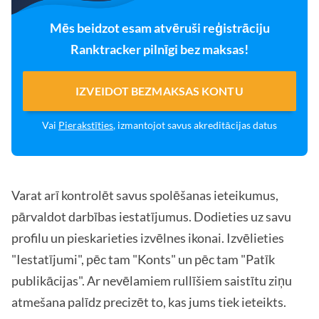
Mēs beidzot esam atvēruši reģistrāciju
Ranktracker pilnīgi bez maksas!
IZVEIDOT BEZMAKSAS KONTU
Vai
Pierakstīties
, izmantojot savus akreditācijas datus
Varat arī kontrolēt savus spolēšanas ieteikumus,
pārvaldot darbības iestatījumus. Dodieties uz savu
profilu un pieskarieties izvēlnes ikonai. Izvēlieties
"Iestatījumi", pēc tam "Konts" un pēc tam "Patīk
publikācijas". Ar nevēlamiem rullīšiem saistītu ziņu
atmešana palīdz precizēt to, kas jums tiek ieteikts.