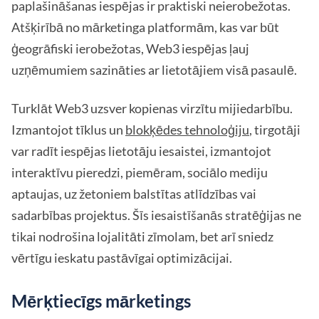
paplašināšanas iespējas ir praktiski neierobežotas.
Atšķirībā no mārketinga platformām, kas var būt
ģeogrāfiski ierobežotas, Web3 iespējas ļauj
uzņēmumiem sazināties ar lietotājiem visā pasaulē.
Turklāt Web3 uzsver kopienas virzītu mijiedarbību.
Izmantojot tīklus un
blokķēdes tehnoloģiju
, tirgotāji
var radīt iespējas lietotāju iesaistei, izmantojot
interaktīvu pieredzi, piemēram, sociālo mediju
aptaujas, uz žetoniem balstītas atlīdzības vai
sadarbības projektus. Šīs iesaistīšanās stratēģijas ne
tikai nodrošina lojalitāti zīmolam, bet arī sniedz
vērtīgu ieskatu pastāvīgai optimizācijai.
Mērķtiecīgs mārketings