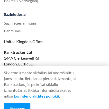
Bokmål (Norwegian)
Sazinieties ar
Sazinieties ar mums
Par mums
United Kingdom Office
Ranktracker Ltd
144A Clerkenwell Rd
London, EC1R 5DF
Company No: 08820809
Šī vietne izmanto sīkfailus, lai nodrošinātu
felix@ranktracker.com
jums lielisku lietošanas pieredzi. Izmantojot
Ranktracker, jūs piekrītat sīkfailu
izmantošanai. Sīkāku informāciju skatiet
mūsu
konfidencialitātes politikā
.
2015 -
2026
© Ranktracker. All Rights Reserved.
Pieņemt