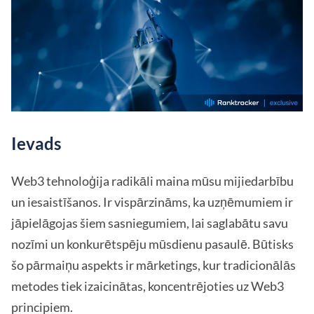
Ievads
Web3 tehnoloģija radikāli maina mūsu mijiedarbību
un iesaistīšanos. Ir vispārzināms, ka uzņēmumiem ir
jāpielāgojas šiem sasniegumiem, lai saglabātu savu
nozīmi un konkurētspēju mūsdienu pasaulē. Būtisks
šo pārmaiņu aspekts ir mārketings, kur tradicionālās
metodes tiek izaicinātas, koncentrējoties uz Web3
principiem.