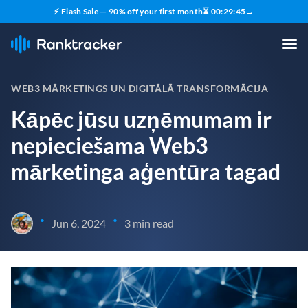
⚡ Flash Sale — 90% off your first month
⏳
00
:
29
:
44
→
WEB3 MĀRKETINGS UN DIGITĀLĀ TRANSFORMĀCIJA
Kāpēc jūsu uzņēmumam ir
nepieciešama Web3
mārketinga aģentūra tagad
•
•
Jun 6, 2024
3 min read