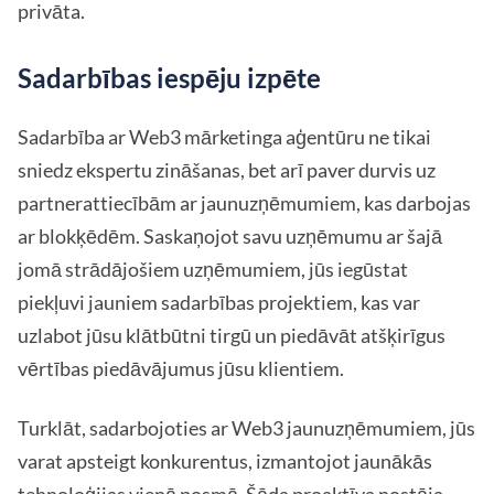
privāta.
Sadarbības iespēju izpēte
Sadarbība ar Web3 mārketinga aģentūru ne tikai
sniedz ekspertu zināšanas, bet arī paver durvis uz
partnerattiecībām ar jaunuzņēmumiem, kas darbojas
ar blokķēdēm. Saskaņojot savu uzņēmumu ar šajā
jomā strādājošiem uzņēmumiem, jūs iegūstat
piekļuvi jauniem sadarbības projektiem, kas var
uzlabot jūsu klātbūtni tirgū un piedāvāt atšķirīgus
vērtības piedāvājumus jūsu klientiem.
Turklāt, sadarbojoties ar Web3 jaunuzņēmumiem, jūs
varat apsteigt konkurentus, izmantojot jaunākās
tehnoloģijas vienā posmā. Šāda proaktīva nostāja