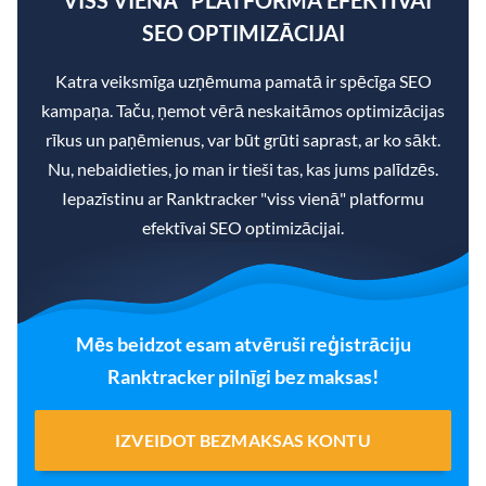
SEO OPTIMIZĀCIJAI
Katra veiksmīga uzņēmuma pamatā ir spēcīga SEO
kampaņa. Taču, ņemot vērā neskaitāmos optimizācijas
rīkus un paņēmienus, var būt grūti saprast, ar ko sākt.
Nu, nebaidieties, jo man ir tieši tas, kas jums palīdzēs.
Iepazīstinu ar Ranktracker "viss vienā" platformu
efektīvai SEO optimizācijai.
Mēs beidzot esam atvēruši reģistrāciju
Ranktracker pilnīgi bez maksas!
IZVEIDOT BEZMAKSAS KONTU