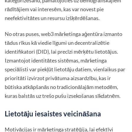
kategorizēšanu, pamatojoties uz demogrāfiskajiem
rādītājiem vai interesēm, kas var novest pie
neefektivitātes un resursu izšķērdēšanas.
No otras puses, web3 mārketinga aģentūra izmanto
tādus rīkus kā viedie līgumi un decentralizētie
identifikatori (DID), lai precīzi mērķētu lietotājus.
Izmantojot identitātes sistēmas, mārketinga
speciālisti var piekļūt lietotāju datiem, vienlaikus par
prioritāti izvirzot privātuma aizsardzību, kas ir
būtiska atkāpšanās no tradicionālajām metodēm,
kuras balstās uz trešo pušu izsekošanas sīkdatnēm.
Lietotāju iesaistes veicināšana
Motivācijas ir mārketinga stratēģija, lai efektīvi