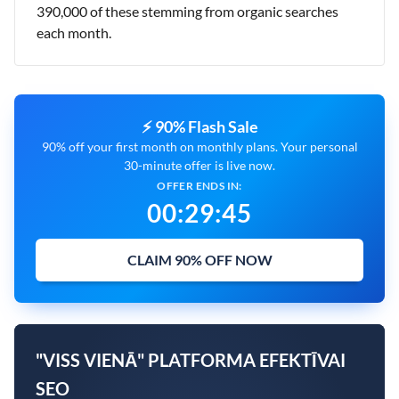
390,000 of these stemming from organic searches
each month.
⚡ 90% Flash Sale
90% off your first month on monthly plans. Your personal
30-minute offer is live now.
OFFER ENDS IN:
00
:
29
:
44
CLAIM 90% OFF NOW
"VISS VIENĀ" PLATFORMA EFEKTĪVAI
SEO