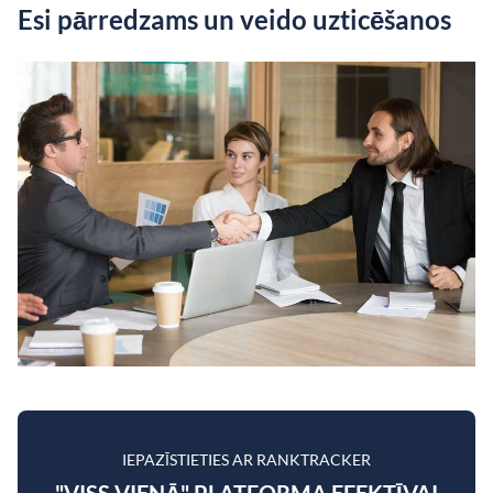
Esi pārredzams un veido uzticēšanos
IEPAZĪSTIETIES AR RANKTRACKER
"VISS VIENĀ" PLATFORMA EFEKTĪVAI