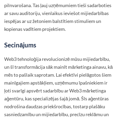
pilnvarošana. Tas ļauj uzņēmumiem tieši sadarboties
ar savu auditoriju, vienlaikus ieviešot mijiedarbības
iespējas ar uz žetoniem balstītiem stimuliem un
kopienas vadītiem projektiem.
Secinājums
Web3 tehnoloģija revolucionizē mūsu mijiedarbību,
un šī transformācija sāk mainīt mārketinga ainavu, kā
mēs to pašlaik saprotam. Lai efektīvi pielāgotos šiem
mainīgajiem apstākļiem, uzņēmumu īpašniekiem ir
ļoti svarīgi apsvērt sadarbību ar Web3 mārketinga
aģentūru, kas specializējas šajā jomā. Šīs aģentūras
nodrošina daudzas priekšrocības, tostarp plašāku
sasniedzamību un mijiedarbību, precīzu reklāmu un