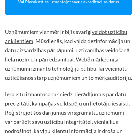
Vai
Pierakstīties
, izmantojot savus akreditācijas datus
Uzņēmumiem vienmēr ir bijis svarīgi
veidot uzticību
ar klientiem
. Mūsdienās, kad valda dezinformācija un
datu aizsardzības pārkāpumi, uzticamības veidošanā
liela nozīme ir pārredzamībai. Web3 mārketinga
uzņēmumi izmanto tehnoloģiju būtību, lai veicinātu
uzticēšanos starp uzņēmumiem un to mērķauditoriju.
Ierakstu izmantošana sniedz pierādījumus par datu
precizitāti, kampaņas veiktspēju un lietotāju iesaisti.
Reģistrējot šos darījumus virsgrāmatā, uzņēmumi
var parādīt savu uzticību integritātei, vienlaikus
nodrošinot, ka viņu klientu informācija ir droša un