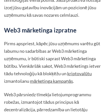
izceļ jūsu gatavību inovācijām un pozicionē jūsu
uzņēmumu kā savas nozares celmlauzi.
Web3 mārketinga izpratne
Pirms apspriest, kāpēc jūsu uzņēmums varētu gūt
labumu no sadarbības ar Web3 mārketinga
uzņēmumu, ir būtiski saprast Web3 mārketinga
būtību. Vienkāršāk sakot, Web3 mārketings ietver
tādu tehnoloģiju kā blokķēžu un
kriptovalūtu
izmantošanu
mārketinga kampaņās
.
Web3 pārsniedz tīmekļa lietojumprogrammu
robežas, izmantojot tādus principus kā
decentralizācija, pārredzamība un lietotāju