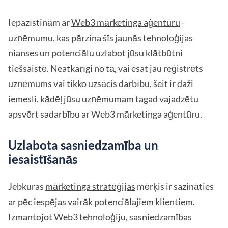
Iepazīstinām ar
Web3 mārketinga aģentūru
-
uzņēmumu, kas pārzina šīs jaunās tehnoloģijas
nianses un potenciālu uzlabot jūsu klātbūtni
tiešsaistē. Neatkarīgi no tā, vai esat jau reģistrēts
uzņēmums vai tikko uzsācis darbību, šeit ir daži
iemesli, kādēļ jūsu uzņēmumam tagad vajadzētu
apsvērt sadarbību ar Web3 mārketinga aģentūru.
Uzlabota sasniedzamība un
iesaistīšanās
Jebkuras
mārketinga stratēģijas
mērķis ir sazināties
ar pēc iespējas vairāk potenciālajiem klientiem.
Izmantojot Web3 tehnoloģiju, sasniedzamības