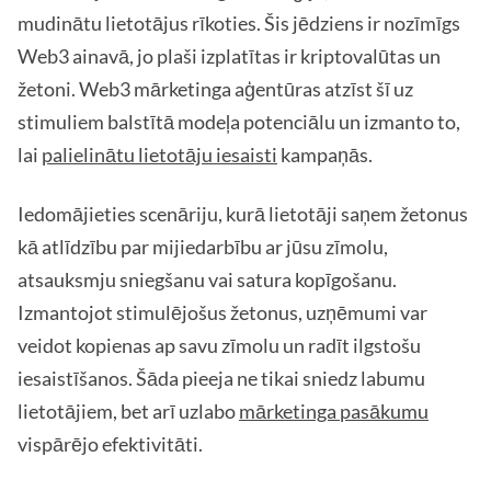
mudinātu lietotājus rīkoties. Šis jēdziens ir nozīmīgs
Web3 ainavā, jo plaši izplatītas ir kriptovalūtas un
žetoni. Web3 mārketinga aģentūras atzīst šī uz
stimuliem balstītā modeļa potenciālu un izmanto to,
lai
palielinātu lietotāju iesaisti
kampaņās.
Iedomājieties scenāriju, kurā lietotāji saņem žetonus
kā atlīdzību par mijiedarbību ar jūsu zīmolu,
atsauksmju sniegšanu vai satura kopīgošanu.
Izmantojot stimulējošus žetonus, uzņēmumi var
veidot kopienas ap savu zīmolu un radīt ilgstošu
iesaistīšanos. Šāda pieeja ne tikai sniedz labumu
lietotājiem, bet arī uzlabo
mārketinga pasākumu
vispārējo efektivitāti.