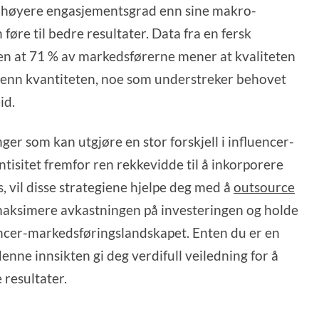
d høyere engasjementsgrad enn sine makro-
øre til bedre resultater. Data fra en fersk
ten at 71 % av markedsførerne mener at kvaliteten
e enn kvantiteten, noe som understreker behovet
id.
ger som kan utgjøre en stor forskjell i influencer-
ntisitet fremfor ren rekkevidde til å inkorporere
s, vil disse strategiene hjelpe deg med å
outsource
 maksimere avkastningen på investeringen og holde
uencer-markedsføringslandskapet. Enten du er en
denne innsikten gi deg verdifull veiledning for å
resultater.