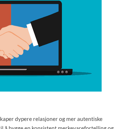
skaper dypere relasjoner og mer autentiske
il å bygge en konsistent merkevarefortelling og