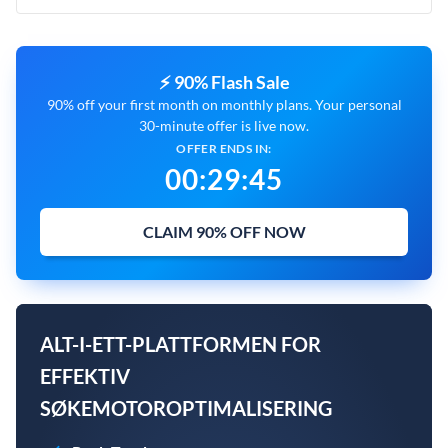
⚡ 90% Flash Sale
90% off your first month on monthly plans. Your personal
30-minute offer is live now.
OFFER ENDS IN:
00
:
29
:
44
CLAIM 90% OFF NOW
ALT-I-ETT-PLATTFORMEN FOR
EFFEKTIV
SØKEMOTOROPTIMALISERING