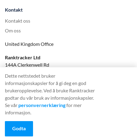
Kontakt
Kontakt oss
Om oss
United Kingdom Office
Ranktracker Ltd
144A Clerkenwell Rd
London, EC1R 5DF
Dette nettstedet bruker
Company No: 08820809
informasjonskapsler for å gi deg en god
felix@ranktracker.com
brukeropplevelse. Ved å bruke Ranktracker
godtar du vår bruk av informasjonskapsler.
Se vår
personvernerklæring
for mer
informasjon.
2015 -
2026
© Ranktracker. All Rights Reserved.
Godta