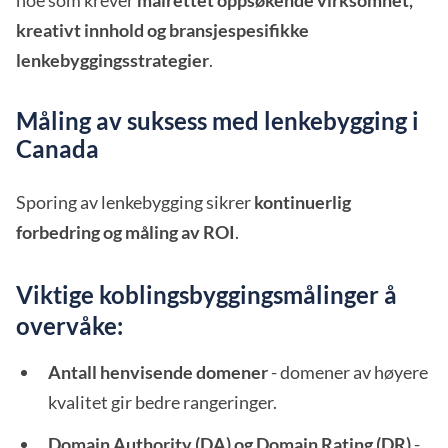
noe som krever
målrettet oppsøkende virksomhet,
kreativt innhold og bransjespesifikke
lenkebyggingsstrategier
.
Måling av suksess med lenkebygging i
Canada
Sporing av lenkebygging sikrer
kontinuerlig
forbedring og måling av ROI
.
Viktige koblingsbyggingsmålinger å
overvåke:
Antall henvisende domener
- domener av høyere
kvalitet gir bedre rangeringer.
Domain Authority (DA) og Domain Rating (DR)
-