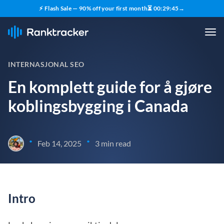
⚡ Flash Sale — 90% off your first month
⏳
00
:
29
:
44
→
INTERNASJONAL SEO
En komplett guide for å gjøre
koblingsbygging i Canada
•
•
Feb 14, 2025
3 min read
Intro