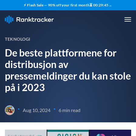
⚡ Flash Sale — 90% off your first month
⏳
00
:
29
:
44
→
TEKNOLOGI
De beste plattformene for
distribusjon av
pressemeldinger du kan stole
på i 2023
•
•
Aug 10, 2024
6 min read