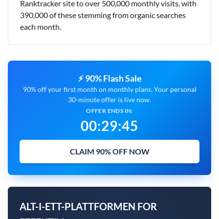
Ranktracker site to over 500,000 monthly visits, with
390,000 of these stemming from organic searches
each month.
⚡ 90% Flash Sale
90% off your first month on monthly plans. Your personal
30-minute offer is live now.
OFFER ENDS IN:
00
:
29
:
44
CLAIM 90% OFF NOW
ALT-I-ETT-PLATTFORMEN FOR