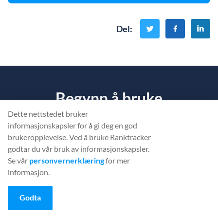
Del
:
Begynn å bruke
Ranktracker... Gratis!
Dette nettstedet bruker
informasjonskapsler for å gi deg en god
brukeropplevelse. Ved å bruke Ranktracker
Finn ut hva som hindrer
nettstedet ditt
i å bli rangert.
godtar du vår bruk av informasjonskapsler.
Se vår
personvernerklæring
for mer
informasjon.
OPPRETT EN GRATIS KONTO
Godta
Eller
logg inn
med påloggingsinformasjonen din