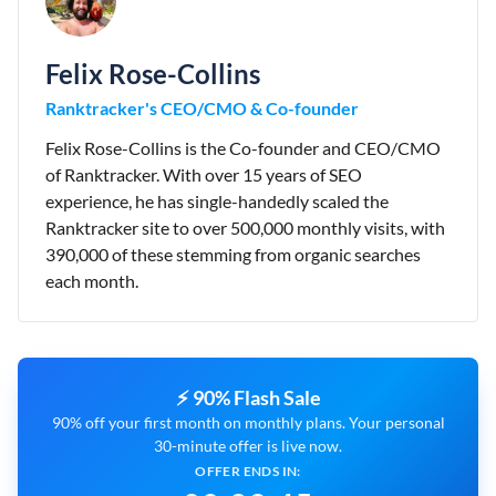
Felix Rose-Collins
Ranktracker's CEO/CMO & Co-founder
Felix Rose-Collins is the Co-founder and CEO/CMO
of Ranktracker. With over 15 years of SEO
experience, he has single-handedly scaled the
Ranktracker site to over 500,000 monthly visits, with
390,000 of these stemming from organic searches
each month.
⚡ 90% Flash Sale
90% off your first month on monthly plans. Your personal
30-minute offer is live now.
OFFER ENDS IN: