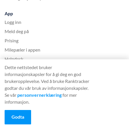
App
Logg inn
Meld deg på
Prising
Milepæler i appen
Helpdesk
Dette nettstedet bruker
Språk
informasjonskapsler for å gi deg en god
brukeropplevelse. Ved å bruke Ranktracker
English (English)
godtar du vår bruk av informasjonskapsler.
Deutsch (German)
Se vår
personvernerklæring
for mer
Español (Spanish)
informasjon.
Français (French)
Godta
Italiano (Italian)
日本語 (Japanese)