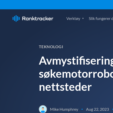
Verktøy
Slik fungerer 
TEKNOLOGI
Avmystifiserin
søkemotorrobot
nettsteder
Mike Humphrey
Aug 22, 2023
•