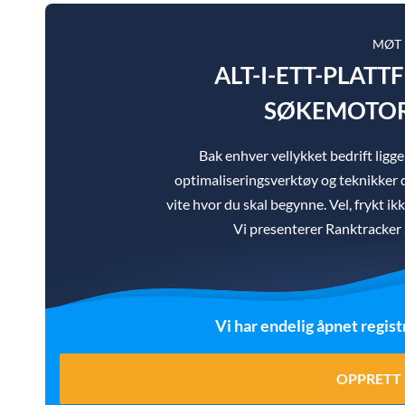
MØT
ALT-I-ETT-PLAT
SØKEMOTOR
Bak enhver vellykket bedrift lig
optimaliseringsverktøy og teknikker d
vite hvor du skal begynne. Vel, frykt ik
Vi presenterer Ranktracker a
Vi har endelig åpnet regist
OPPRETT 