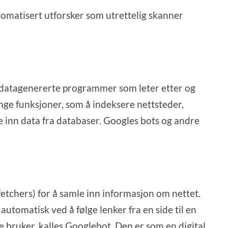
tomatisert utforsker som utrettelig skanner
datagenererte programmer som leter etter og
ge funksjoner, som å indeksere nettsteder,
 inn data fra databaser. Googles bots og andre
etchers) for å samle inn informasjon om nettet.
tomatisk ved å følge lenker fra en side til en
bruker, kalles Googlebot. Den er som en digital