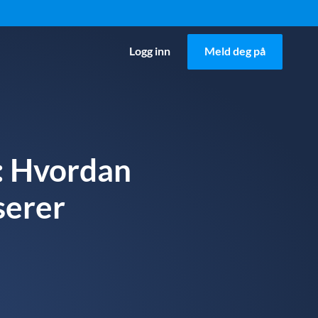
Logg inn
Meld deg på
: Hvordan
serer