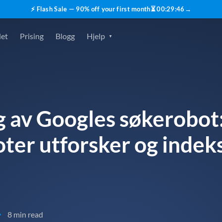
⚡ Flash Sale — 90% off your first month
⏳
00
:
29
:
45
→
det
Prising
Blogg
Hjelp
g av Googles søkerobot
er utforsker og indek
8 min read
•