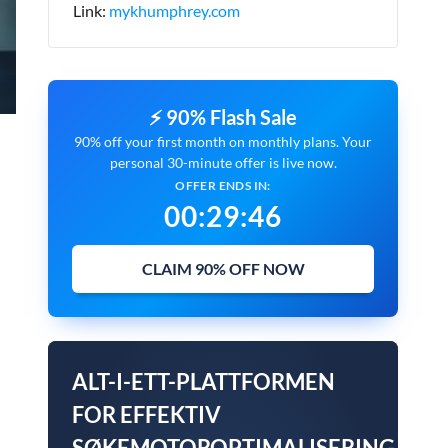
Link:
mykhumphrey.com
⚡ 90% Flash Sale
90% off your first month on monthly plans. Your
personal 30-minute offer is live now.
OFFER ENDS IN:
00
:
29
:
45
CLAIM 90% OFF NOW
ALT-I-ETT-PLATTFORMEN
FOR EFFEKTIV
SØKEMOTOROPTIMALISERING