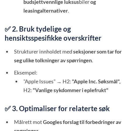
budsjettvennlige luksus
biler
og
leasingalternativer
.
✅ 2. Bruk tydelige og
hensiktsspesifikke overskrifter
Strukturer innholdet med
seksjoner som tar for
seg ulike tolkninger av spørringen
.
Eksempel:
"Apple Issues" → H2:
"Apple Inc. Søksmål",
H2:
"Vanlige sykdommer i eplefrukt"
✅ 3. Optimaliser for relaterte søk
Målrett mot
Googles forslag til forbedringer av
spørringer
.