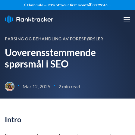
⚡ Flash Sale — 90% off your first month
⏳
00
:
29
:
45
→
PARSING OG BEHANDLING AV FORESPØRSLER
Uoverensstemmende
spørsmål i SEO
•
•
Mar 12, 2025
2 min read
Intro