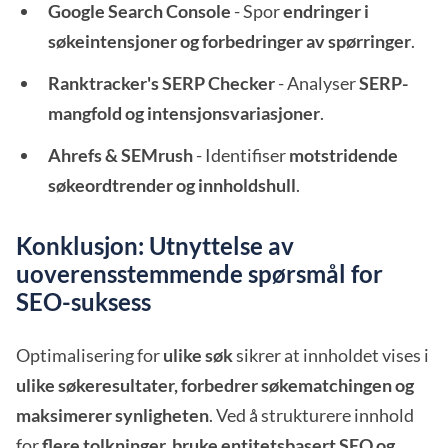
Google Search Console
- Spor
endringer i
søkeintensjoner og forbedringer av spørringer
.
Ranktracker's SERP Checker
- Analyser
SERP-
mangfold og intensjonsvariasjoner
.
Ahrefs & SEMrush
- Identifiser
motstridende
søkeordtrender og innholdshull
.
Konklusjon: Utnyttelse av
uoverensstemmende spørsmål for
SEO-suksess
Optimalisering for
ulike søk
sikrer at innholdet vises i
ulike søkeresultater, forbedrer søkematchingen og
maksimerer synligheten
. Ved å strukturere innhold
for
flere tolkninger, bruke entitetsbasert SEO og