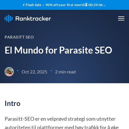
⚡ Flash Sale — 90% off your first month
⏳
00
:
29
:
45
→
PARASITT SEO
El Mundo for Parasite SEO
•
•
Oct 22, 2025
2 min read
Intro
Parasitt-SEO er en velprøvd strategi som utnytter
autoriteten til plattformer med høy trafikk for å øke