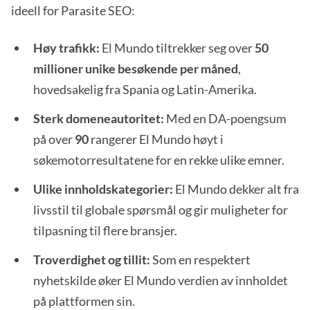
ideell for Parasite SEO:
Høy trafikk:
El Mundo tiltrekker seg over
50
millioner unike besøkende per måned
,
hovedsakelig fra Spania og Latin-Amerika.
Sterk domeneautoritet:
Med en DA-poengsum
på over
90
rangerer El Mundo høyt i
søkemotorresultatene for en rekke ulike emner.
Ulike innholdskategorier:
El Mundo dekker alt fra
livsstil til globale spørsmål og gir muligheter for
tilpasning til flere bransjer.
Troverdighet og tillit:
Som en respektert
nyhetskilde øker El Mundo verdien av innholdet
på plattformen sin.