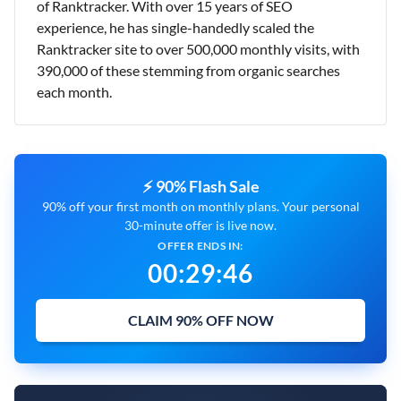
of Ranktracker. With over 15 years of SEO
experience, he has single-handedly scaled the
Ranktracker site to over 500,000 monthly visits, with
390,000 of these stemming from organic searches
each month.
⚡ 90% Flash Sale
90% off your first month on monthly plans. Your personal
30-minute offer is live now.
OFFER ENDS IN:
00
:
29
:
45
CLAIM 90% OFF NOW