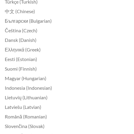
Türkçe (Turkish)
中文 (Chinese)
Български (Bulgarian)
Čeština (Czech)
Dansk (Danish)
Ελληνικά (Greek)
Eesti (Estonian)
Suomi (Finnish)
Magyar (Hungarian)
Indonesia (Indonesian)
Lietuvių (Lithuanian)
Latviešu (Latvian)
Română (Romanian)
Slovenčina (Slovak)