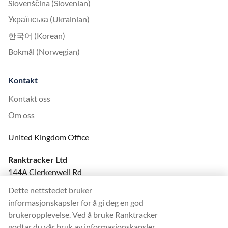
Slovenščina (Slovenian)
Українська (Ukrainian)
한국어 (Korean)
Bokmål (Norwegian)
Kontakt
Kontakt oss
Om oss
United Kingdom Office
Ranktracker Ltd
144A Clerkenwell Rd
London, EC1R 5DF
Dette nettstedet bruker
Company No: 08820809
informasjonskapsler for å gi deg en god
felix@ranktracker.com
brukeropplevelse. Ved å bruke Ranktracker
godtar du vår bruk av informasjonskapsler.