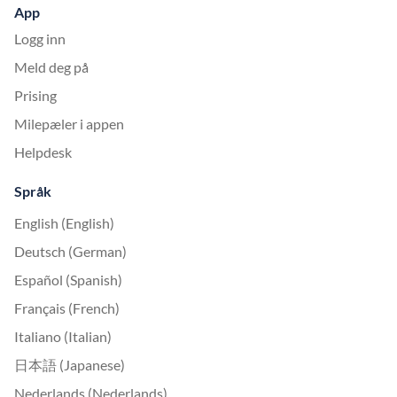
App
Logg inn
Meld deg på
Prising
Milepæler i appen
Helpdesk
Språk
English (English)
Deutsch (German)
Español (Spanish)
Français (French)
Italiano (Italian)
日本語 (Japanese)
Nederlands (Nederlands)