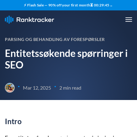
⚡ Flash Sale — 90% off your first month
⏳
00
:
29
:
44
→
PARSING OG BEHANDLING AV FORESPØRSLER
Entitetssøkende spørringer i
SEO
•
•
Mar 12, 2025
2 min read
Intro