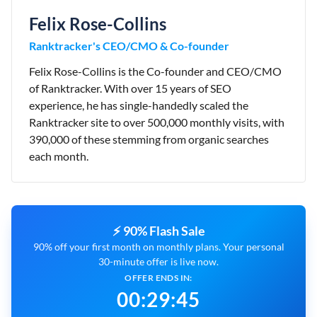
Felix Rose-Collins
Ranktracker's CEO/CMO & Co-founder
Felix Rose-Collins is the Co-founder and CEO/CMO
of Ranktracker. With over 15 years of SEO
experience, he has single-handedly scaled the
Ranktracker site to over 500,000 monthly visits, with
390,000 of these stemming from organic searches
each month.
⚡ 90% Flash Sale
90% off your first month on monthly plans. Your personal
30-minute offer is live now.
OFFER ENDS IN:
00
:
29
:
44