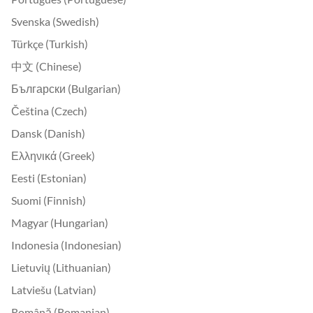
Svenska (Swedish)
Türkçe (Turkish)
中文 (Chinese)
Български (Bulgarian)
Čeština (Czech)
Dansk (Danish)
Ελληνικά (Greek)
Eesti (Estonian)
Suomi (Finnish)
Magyar (Hungarian)
Indonesia (Indonesian)
Lietuvių (Lithuanian)
Latviešu (Latvian)
Română (Romanian)