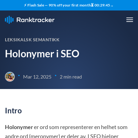
⚡ Flash Sale — 90% off your first month
⏳
00
:
29
:
44
→
LEKSIKALSK SEMANTIKK
Holonymer i SEO
•
•
Mar 12, 2025
2 min read
Intro
Holonymer
er ord som representerer en helhet som
andre ord (meronymer) er deler av. I SEO hjelper