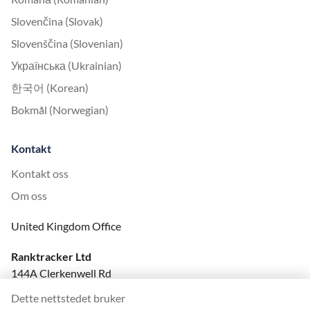
Slovenčina (Slovak)
Slovenščina (Slovenian)
Українська (Ukrainian)
한국어 (Korean)
Bokmål (Norwegian)
Kontakt
Kontakt oss
Om oss
United Kingdom Office
Ranktracker Ltd
144A Clerkenwell Rd
London, EC1R 5DF
Dette nettstedet bruker
Company No: 08820809