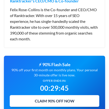
Ranktracker's CEO/CMO & Co-founder
Felix Rose-Collins is the Co-founder and CEO/CMO
of Ranktracker. With over 15 years of SEO
experience, he has single-handedly scaled the
Ranktracker site to over 500,000 monthly visits, with
390,000 of these stemming from organic searches
each month.
⚡ 90% Flash Sale
90% off your first month on monthly plans. Your personal
30-minute offer is live now.
OFFER ENDS IN:
00
:
29
:
44
CLAIM 90% OFF NOW